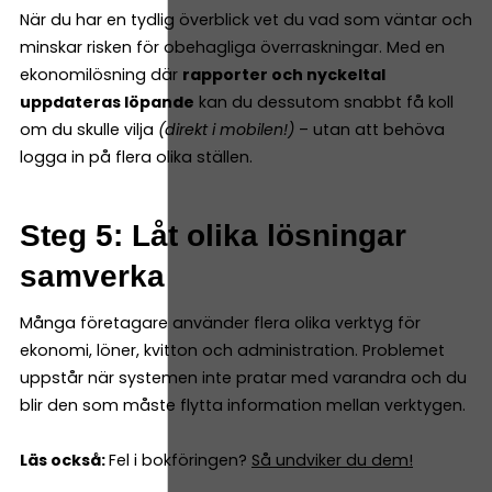
När du har en tydlig överblick vet du vad som väntar och
minskar risken för obehagliga överraskningar. Med en
ekonomilösning där
rapporter och nyckeltal
uppdateras löpande
kan du dessutom snabbt få koll
om du skulle vilja
(direkt i mobilen!)
– utan att behöva
logga in på flera olika ställen.
Steg 5: Låt olika lösningar
samverka
Många företagare använder flera olika verktyg för
ekonomi, löner, kvitton och administration. Problemet
uppstår när systemen inte pratar med varandra och du
blir den som måste flytta information mellan verktygen.
Läs också:
Fel i bokföringen?
Så undviker du dem!