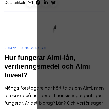
Dela artikeln
FINANSIERINGSSKOLAN
Hur fungerar Almi-lån,
verifieringsmedel och Almi
Invest?
Många företagare har hört talas om Almi, men
är osäkra på hur deras finansiering egentligen
fungerar. Är det bidrag? Lån? Och varför säger