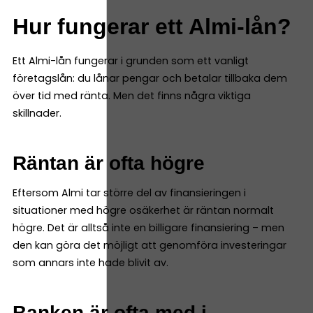
Hur fungerar ett Almi-lån?
Ett Almi-lån fungerar i grunden som ett vanligt
företagslån: du lånar pengar och betalar tillbaka dem
över tid med ränta. Men det finns några viktiga
skillnader.
Räntan är ofta högre
Eftersom Almi tar större del av finansieringen i
situationer med högre osäkerhet är räntan normalt
högre. Det är alltså inte en billigare finansiering – men
den kan göra det möjligt att genomföra investeringar
som annars inte hade blivit av.
Banken är ofta med i