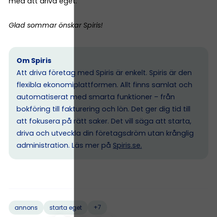
med att driva eget.
Glad sommar önskar Spiris!
Om Spiris
Att driva företag med Spiris är enkelt. Spiris är den
flexibla ekonomiplattformen. Allt finns samlat och
automatiserat med smarta funktioner – från
bokföring till fakturering och lön. Det ger dig tid till
att fokusera på rätt saker. Det vill säga att starta,
driva och utveckla din företagsdröm utan krånglig
administration. Läs mer på
Spiris.se
.
+7
annons
starta eget