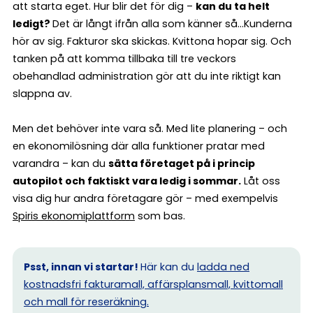
att starta eget. Hur blir det för dig –
kan du ta helt
ledigt?
Det är långt ifrån alla som känner så…Kunderna
hör av sig. Fakturor ska skickas. Kvittona hopar sig. Och
tanken på att komma tillbaka till tre veckors
obehandlad administration gör att du inte riktigt kan
slappna av.
Men det behöver inte vara så. Med lite planering – och
en ekonomilösning där alla funktioner pratar med
varandra – kan du
sätta företaget på i princip
autopilot och faktiskt vara ledig i sommar.
Låt oss
visa dig hur andra företagare gör – med exempelvis
Spiris ekonomiplattform
som bas.
Psst, innan vi startar!
Här kan du
ladda ned
kostnadsfri fakturamall, affärsplansmall, kvittomall
och mall för reseräkning.