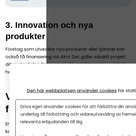
3. Innovation och nya
produkter
Företag som utvecklar nya produkter eller tjänster kan
också få finansiering via Almi. Det gäller särskilt projekt
där potentialen finns – men där intäkterna ännu inte är
helt bevisade. Då kan innovationslån passa perfekt.
Den här webbplatsen använder cookies
för sta
Verifieringsmedel – pengar
för att testa en idé
Driva eget använder cookies för att förbättra din anvä
underlag till förbättring och vidareutveckling av hems
relevanta erbjudanden till dig.
En lite mindre känd finansieringsform hos Almi är så
kallade verifieringsmedel. Det är pengar som kan