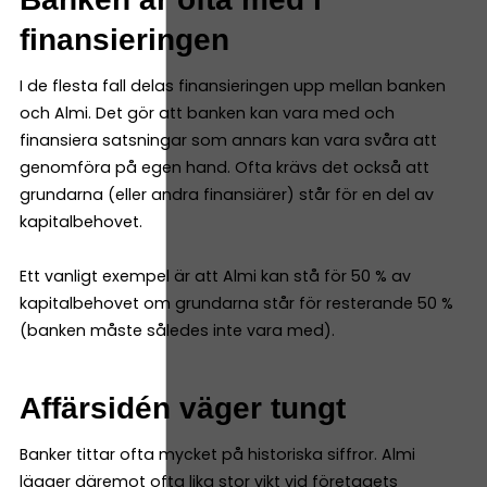
finansieringen
I de flesta fall delas finansieringen upp mellan banken
och Almi. Det gör att banken kan vara med och
finansiera satsningar som annars kan vara svåra att
genomföra på egen hand. Ofta krävs det också att
grundarna (eller andra finansiärer) står för en del av
kapitalbehovet.
Ett vanligt exempel är att Almi kan stå för 50 % av
kapitalbehovet om grundarna står för resterande 50 %
(banken måste således inte vara med).
Affärsidén väger tungt
Banker tittar ofta mycket på historiska siffror. Almi
lägger däremot ofta lika stor vikt vid företagets