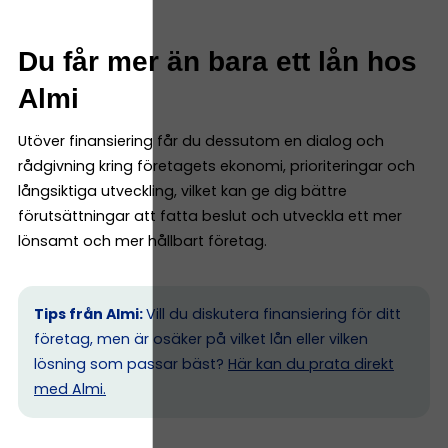
Du får mer än bara ett lån hos
Almi
Utöver finansiering får du dessutom en dialog och
rådgivning kring företagets ekonomi, prioriteringar och
långsiktiga utveckling, vilket kan ge dig bättre
förutsättningar att fatta beslut och utveckla ett mer
lönsamt och mer hållbart företag.
Tips från Almi:
Vill du diskutera finansiering för ditt
företag, men är osäker på vilket lån eller vilken
lösning som passar bäst?
Här kan du prata direkt
med Almi.