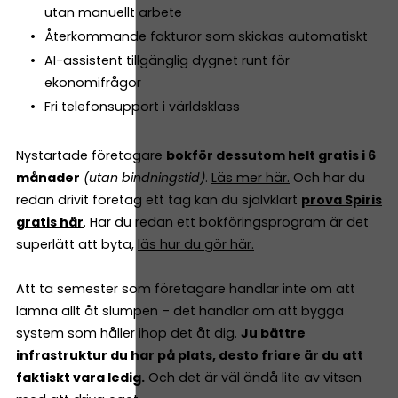
utan manuellt arbete
Återkommande fakturor som skickas automatiskt
AI-assistent tillgänglig dygnet runt för
ekonomifrågor
Fri telefonsupport i världsklass
Nystartade företagare
bokför dessutom helt gratis i 6
månader
(utan bindningstid)
.
Läs mer här.
Och har du
redan drivit företag ett tag kan du självklart
prova Spiris
gratis här
. Har du redan ett bokföringsprogram är det
superlätt att byta,
läs hur du gör här.
Att ta semester som företagare handlar inte om att
lämna allt åt slumpen – det handlar om att bygga
system som håller ihop det åt dig.
Ju bättre
infrastruktur du har på plats, desto friare är du att
faktiskt vara ledig.
Och det är väl ändå lite av vitsen