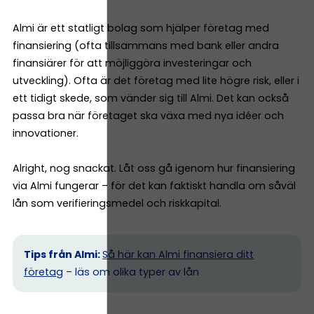
Almi är ett statligt bolag som hjälper företag med
finansiering (ofta tillsammans med bank eller andra
finansiärer för att möjliggöra investeringar och
utveckling). Ofta är det företag med lite högre risk, eller i
ett tidigt skede, som vänder sig till Almi. Det kan också
passa bra när företaget ska växa med nya idéer och
innovationer.
Alright, nog snackat. Låt oss gå igenom hur finansiering
via Almi fungerar – för det kan faktiskt handla om såväl
lån som verifieringsmedel och riskkapital.
Tips från Almi:
Så här kan Almi finansiera ditt
företag
– läs om olika typer av lån