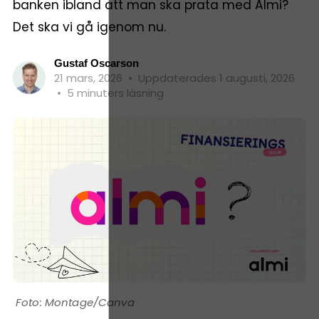
banken ibland att man ska prata med Almi?
Det ska vi gå igenom nu.
Gustaf Oscarson
21 mars, 2026
•
Uppdaterades 1 augusti, 2026
•
5 minuters läsning
Montage/Canva