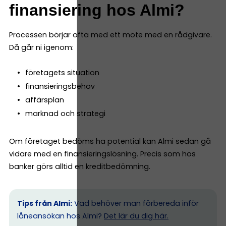
finansiering hos Almi?
Processen börjar ofta med ett möte med en rådgivare.
Då går ni igenom:
företagets situation
finansieringsbehov
affärsplan
marknad och strategi
Om företaget bedöms ha potential kan Almi sedan gå
vidare med en finansieringslösning. Precis som hos
banker görs alltid en kreditbedömning.
Tips från Almi:
Vad behöver man förbereda inför
låneansökan hos Almi?
Det lär du dig här.