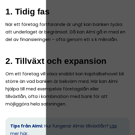
1. Tidig fas
När ett företag fortfarande är ungt kan banken tycka
att underlaget är begränsat. Då kan Almi gå in med en
del av finansieringen – ofta genom ett s k mikrolån.
2. Tillväxt och expansion
Om ett företag vill växa snabbt kan kapitalbehovet bli
större än vad banken är bekväm med. Här kan Almi
hjälpa till med exempelvis företagslån eller
tillväxtlån, ofta i kombination med bank för att
möjliggöra hela satsningen.
Tips från Almi:
Hur fungerar Almis tillväxtlån?
Läs
mer här.