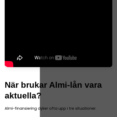
När brukar Almi-lån vara
aktuella?
Almi-finansiering dyker ofta upp i tre situationer.