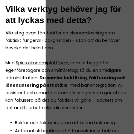
Vilka verktyg behöver jag för
att lyckas med detta?
Alla steg ovan förutsätter en ekonomilösning som
faktiskt fungerar i bakgrunden – utan att du behöver
bevaka det hela tiden.
Med
Spiris ekonomiplattform
, som är byggd för
egenföretagare och småföretag, få du en smidigare
administration.
Du samlar bokföring, fakturering och
lönehantering på ett ställe
, med bankintegration, AI-
assistent och smarta automatiseringar som gör att du
kan fokusera på det du faktiskt vill göra – oavsett om
det är ditt arbete eller din semester.
Bokför och fakturera utan att kunna bokföring
Automatisk bankimport – transaktioner bokförs