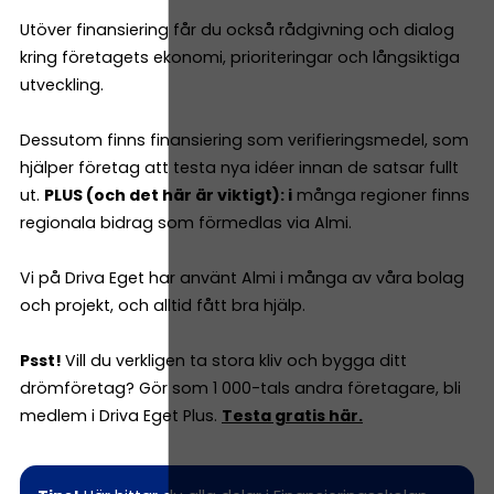
Utöver finansiering får du också rådgivning och dialog
kring företagets ekonomi, prioriteringar och långsiktiga
utveckling.
Dessutom finns finansiering som verifieringsmedel, som
hjälper företag att testa nya idéer innan de satsar fullt
ut.
PLUS (och det här är viktigt): i
många regioner finns
regionala bidrag som förmedlas via Almi.
Vi på Driva Eget har använt Almi i många av våra bolag
och projekt, och alltid fått bra hjälp.
Psst!
Vill du verkligen ta stora kliv och bygga ditt
drömföretag? Gör som 1 000-tals andra företagare, bli
medlem i Driva Eget Plus.
Testa gratis här.