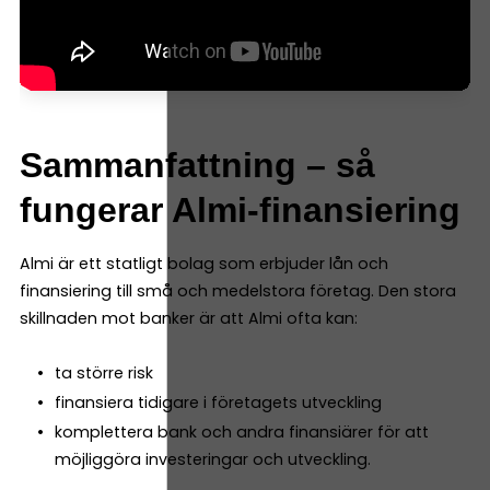
Sammanfattning – så
fungerar Almi-finansiering
Almi är ett statligt bolag som erbjuder lån och
finansiering till små och medelstora företag. Den stora
skillnaden mot banker är att Almi ofta kan:
ta större risk
finansiera tidigare i företagets utveckling
komplettera bank och andra finansiärer för att
möjliggöra investeringar och utveckling.