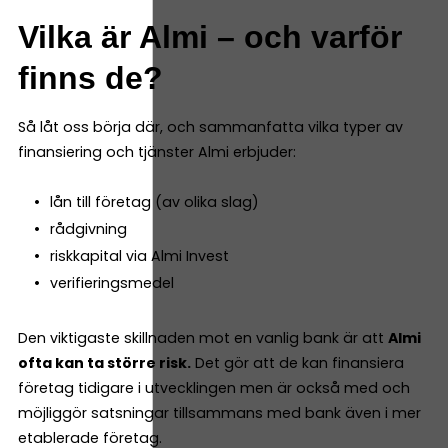
Vilka är Almi – och varför
finns de?
Så låt oss börja där, och sammanfatta vilka typer av
finansiering och tjänster Almi erbjuder:
lån till företag (av olika slag)
rådgivning
riskkapital via Almi Invest
verifieringsmedel
Den viktigaste skillnaden mot en vanlig bank är att
Almi
ofta kan ta större risk.
Det gör att de kan finansiera
företag tidigare i utvecklingen men är också med och
möjliggör satsningar tillsammans med bank även i mer
etablerade företag.