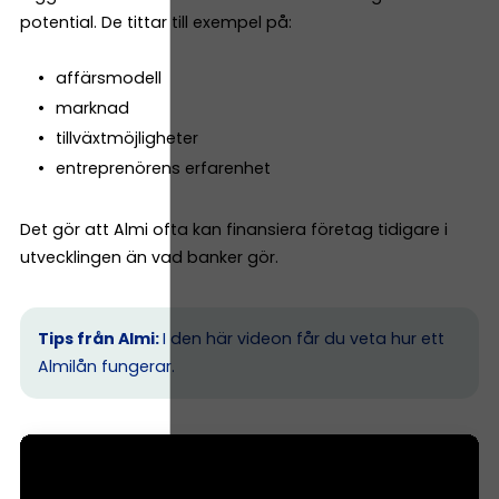
potential. De tittar till exempel på:
affärsmodell
marknad
tillväxtmöjligheter
entreprenörens erfarenhet
Det gör att Almi ofta kan finansiera företag tidigare i
utvecklingen än vad banker gör.
Tips från Almi:
I den här videon får du veta hur ett
Almilån fungerar.