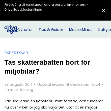
Få tillgång till kunskapen andra bara drömmer om.
»
Driva Eget MasterMinds
Nyheter
Tips & Guider
MasterMinds
Kalkyle
EXPERTSVAR
Tas skatterabatten bort för
miljöbilar?
28 augusti, 2011
•
Uppdaterades 18 december, 2024
•
1 minuts läsning
Jag ska leasa en tjänstebil i mitt företag, och funderar
nu över vilken bil jag ska välja. Det lutar åt en miljöbil,