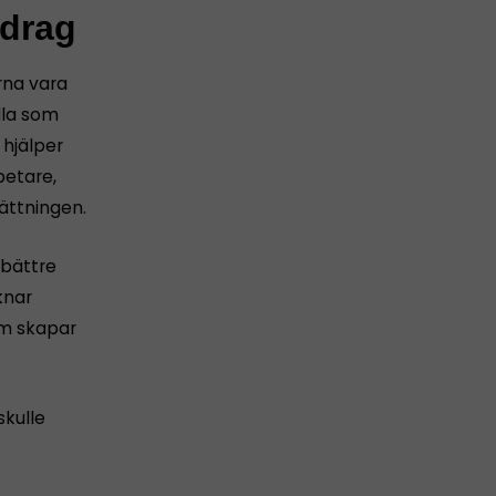
vdrag
rna vara
lla som
 hjälper
betare,
ättningen.
 bättre
knar
om skapar
skulle