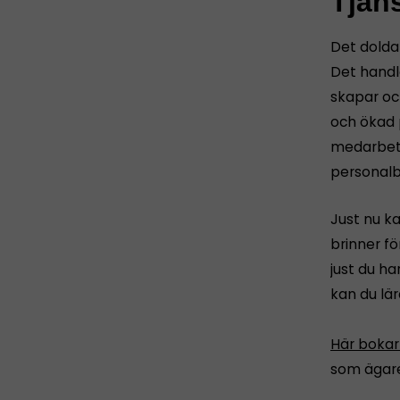
Tjän
Det dolda 
Det handl
skapar oc
och ökad 
medarbeta
personalb
Just nu k
brinner fö
just du ha
kan du lär
Här bokar
som ägare