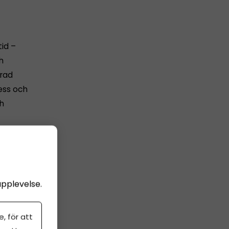
tid –
h
erad
ess och
h
upplevelse.
, för att