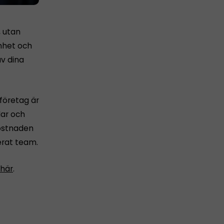
, utan
mhet och
v dina
företag är
lar och
kostnaden
erat team.
 här
.