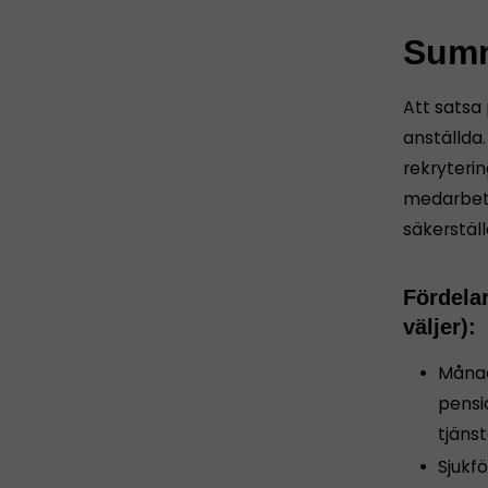
Summ
Att satsa
anställda
rekryteri
medarbeta
säkerstäl
Fördela
väljer):
Månad
pensi
tjäns
Sjukfö