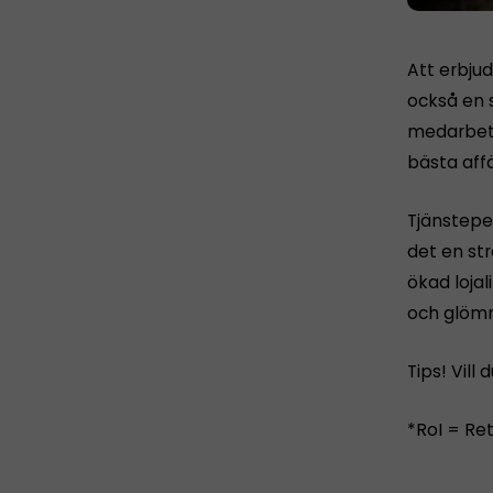
Att erbjud
också en 
medarbeta
bästa affä
Tjänstepe
det en str
ökad lojal
och glömm
Tips! Vill
*RoI = Re