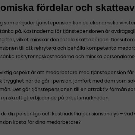
omiska fördelar och skattea
ag som erbjuder tjänstepension kan de ekonomiska vinste
 tänka på. Kostnaderna för tjänstepensionen är avdragsgi
tgifter, vilket minskar den totala skattebördan. Dessutom
nsionen till att rekrytera och behålla kompetenta medar
n sänka rekryteringskostnaderna och minska personaloms
viktig aspekt är att medarbetare med tjänstepension får
 trygghet när de går i pension, jämfört med dem som sa
mån. Det gör tjänstepensionen till en attraktiv förmån s
rrenskraftigt erbjudande på arbetsmarknaden.
 du
din personliga och kostnadsfria pensionsanalys
– vad 
nsion kosta för dina medarbetare?