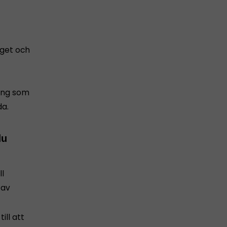
aget och
ring som
da.
du
l
 av
ill att