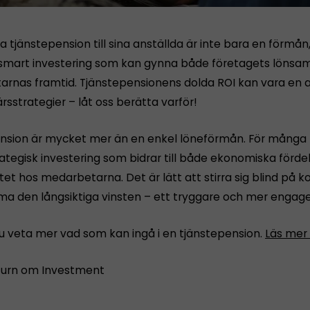
a tjänstepension till sina anställda är inte bara en förmån
smart investering som kan gynna både företagets lönsa
rnas framtid. Tjänstepensionens dolda ROI kan vara en a
rsstrategier – låt oss berätta varför!
nsion är mycket mer än en enkel löneförmån. För många 
ategisk investering som bidrar till både ekonomiska förde
itet hos medarbetarna. Det är lätt att stirra sig blind på 
a den långsiktiga vinsten – ett tryggare och mer engag
 du veta mer vad som kan ingå i en tjänstepension.
Läs mer
turn om Investment