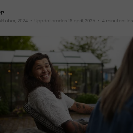
PP
oktober, 2024
•
Uppdaterades 16 april, 2025
•
4 minuters lä