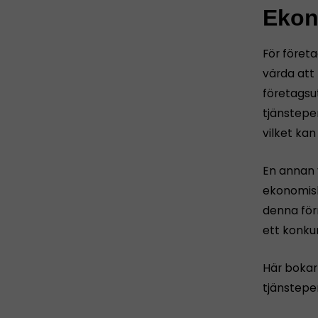
Ekon
För föret
värda att
företagsu
tjänstepe
vilket ka
En annan 
ekonomisk
denna för
ett konku
Här bokar
tjänstepe