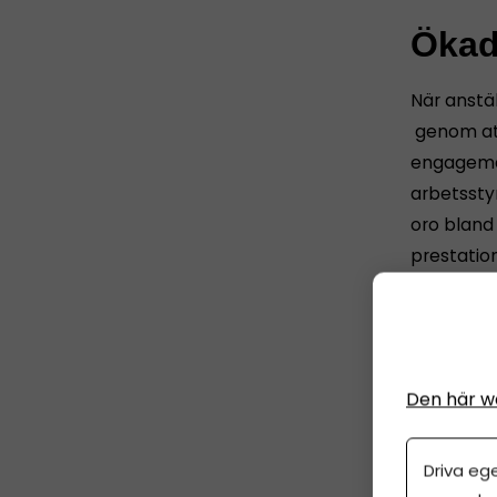
Ökad 
När anstäl
genom att
engageman
arbetssty
oro bland
prestatio
(Tips! Vil
pensionen
Den här w
Sjuk
Driva eg
anst