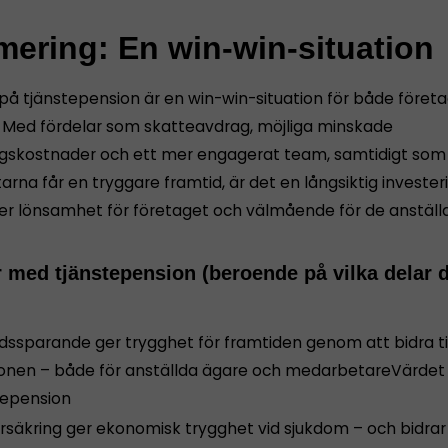
ering: En win-win-situation
 på tjänstepension är en win-win-situation för både föret
. Med fördelar som skatteavdrag, möjliga minskade
ngskostnader och ett mer engagerat team, samtidigt som
rna får en tryggare framtid, är det en långsiktig investe
ler lönsamhet för företaget och välmående för de anställ
r med tjänstepension (beroende på vilka delar 
ssparande ger trygghet för framtiden genom att bidra til
onen – både för anställda ägare och medarbetareVärdet
tepension
rsäkring ger ekonomisk trygghet vid sjukdom – och bidrar t