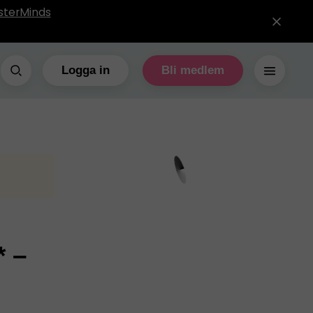
sterMinds
Logga in
Bli medlem
* –