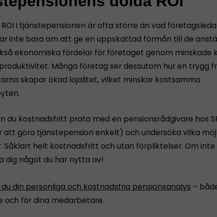
stepensionens dolda ROI
ROI i tjänstepensionen är ofta större än vad företagsledar
ar inte bara om att ge en uppskattad förmån till de anstä
kså ekonomiska fördelar för företaget genom minskade 
produktivitet. Många företag ser dessutom hur en trygg f
rna skapar ökad lojalitet, vilket minskar kostsamma
yten.
an du kostnadsfritt prata med en pensionsrådgivare hos 
r att göra tjänstepension enkelt) och undersöka vilka möj
r. Såklart helt kostnadsfritt och utan förpliktelser. Om int
a dig något du har nytta av!
 du din personliga och kostnadsfria pensionsanalys
– både
 och för dina medarbetare.