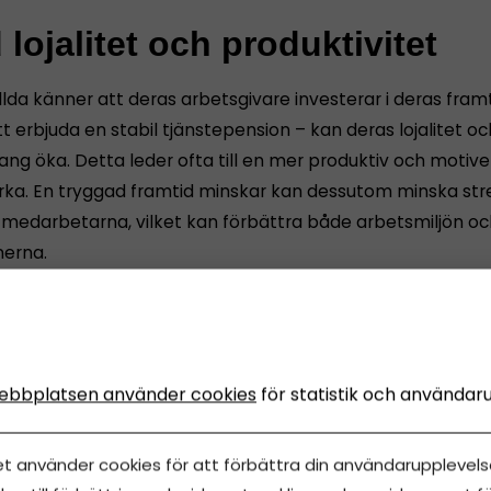
lojalitet och produktivitet
lda känner att deras arbetsgivare investerar i deras fram
 erbjuda en stabil tjänstepension – kan deras lojalitet oc
g öka. Detta leder ofta till en mer produktiv och motiv
rka. En tryggad framtid minskar kan dessutom minska str
 medarbetarna, vilket kan förbättra både arbetsmiljön oc
nerna.
l du labba med vår sparkalkylator och få en bild av hur stor
 kan bli för dig och dina medarbetare?
Testa här!
ebbplatsen använder cookies
för statistik och användar
försäkring och trygghet för
et använder cookies för att förbättra din användarupplevelse
ällda och arbetsgivare