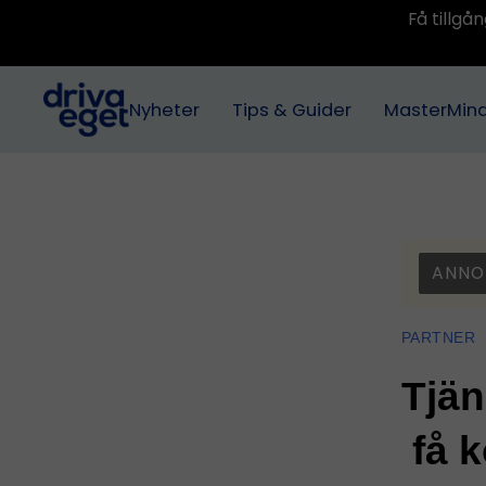
Få tillg
Nyheter
Tips & Guider
MasterMin
ANNO
PARTNER
Tjän
få k