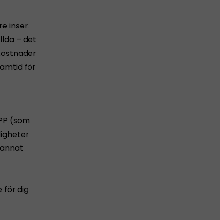
e inser.
llda – det
kostnader
ramtid för
SPP (som
ligheter
e annat
 för dig