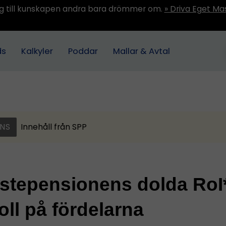
ång till kunskapen andra bara drömmer om.
» Driva Eget Ma
ds
Kalkyler
Poddar
Mallar & Avtal
NS
Innehåll från
SPP
stepensionens dolda RoI
oll på fördelarna