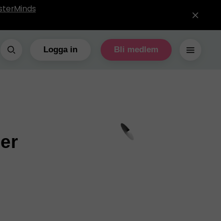
sterMinds
Logga in
Bli medlem
der