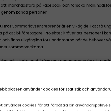
är att marknadsföra på Facebook och försöka marknadsför
r genom kända personer.
u tror
Sommarlovsentreprenör är en viktig del i att få ung
a på att bli företagare. Projektet kräver att personer i 
pp och finns tillgängliga för ungdomarna när de behöver v
under sommarveckorna.
driva och starta eget krävs mer engagemang än ett vanligt 
om arbetar med detta ställer ju självklart upp för våra u
lle gärna se stöd från nationell nivå också. Det behövs för
prenörer i samhället, säger Stig Kerttu.
ebbplatsen använder cookies
för statistik och användar
et använder cookies för att förbättra din användarupplevelse
Dela artikeln
etag
Ung företagsamhet