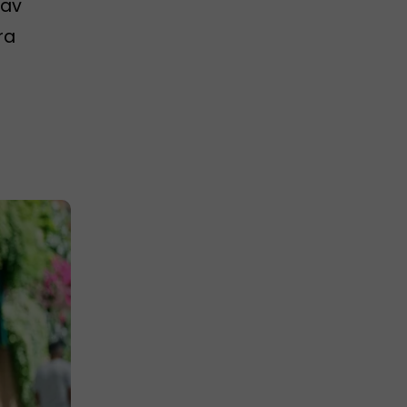
 av
ra