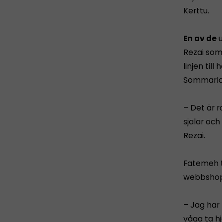
Kerttu.
En av de
u
Rezai som
linjen til
Sommarlo
– Det är r
sjalar oc
Rezai.
Fatemeh ti
webbshop 
– Jag har
våga ta h