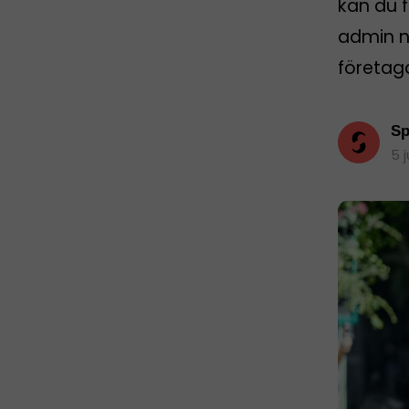
kan du f
admin nä
företag
Sp
5 