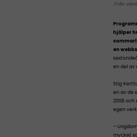
Från väns
Programm
hjälper h
sommarlo
en webbs
sextonde
en del a
Stig Kert
en av de 
2008 och 
egen ver
– Ungdoma
mycket so