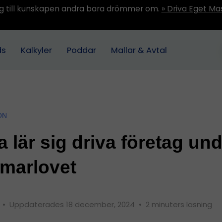
ång till kunskapen andra bara drömmer om.
» Driva Eget Ma
ds
Kalkyler
Poddar
Mallar & Avtal
ON
 lär sig driva företag un
marlovet
5
•
Uppdaterades 18 december, 2024
•
2 minuters läsning