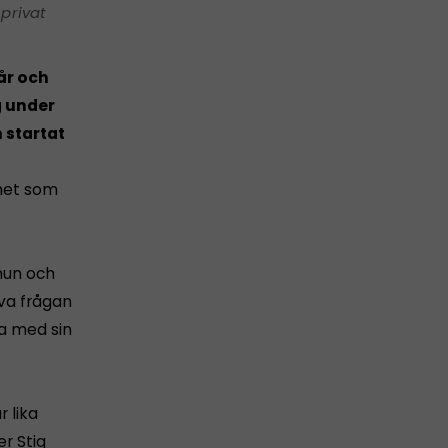
privat
år och
g under
 startat
het som
mmun och
va frågan
a med sin
 lika
r Stig