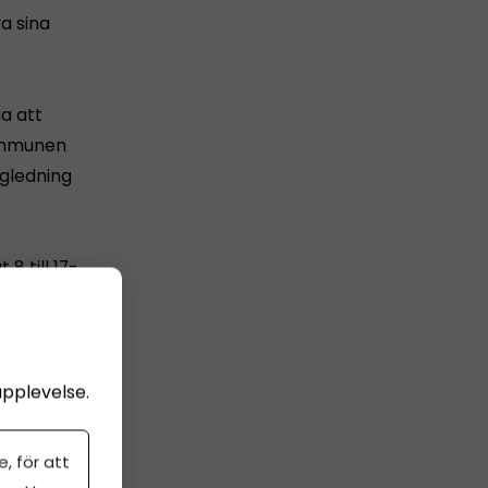
a sina
a att
kommunen
ägledning
8 till 17-
ngdomar
 att få
upplevelse.
, för att