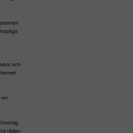
 Fatemeh
skapliga
dukar och
 Fatemeh
p en
företag,
sta råden