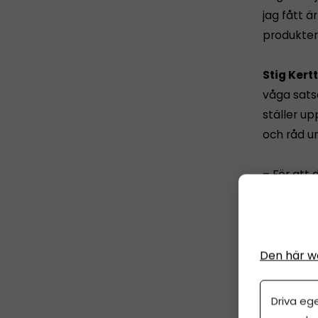
jag fått 
produkte
Stig Kertt
våga sats
ställer u
och råd 
– För att 
jobb. Vi s
men vi sku
fler entre
Den här w
Driva eg
Starta för