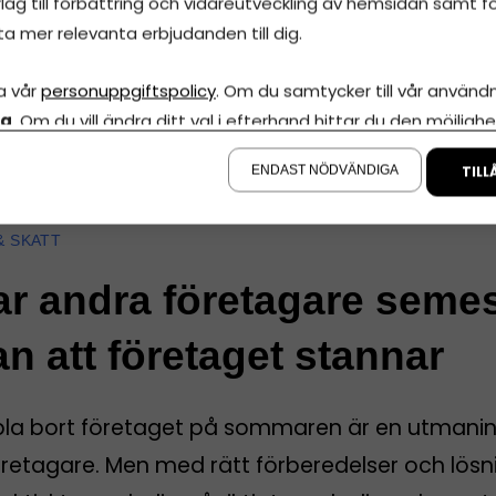
lag till förbättring och vidareutveckling av hemsidan samt fö
ta mer relevanta erbjudanden till dig.
a vår
personuppgiftspolicy
. Om du samtycker till vår användni
la
. Om du vill ändra ditt val i efterhand hittar du den möjlighe
å sidan.
ENDAST NÖDVÄNDIGA
TILL
NS
Innehåll från
Spiris
& SKATT
ar andra företagare seme
an att företaget stannar
pla bort företaget på sommaren är en utmanin
öretagare. Men med rätt förberedelser och lösn