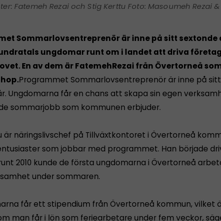
ter: Fatemeh Rezai och Stig Kerttu Foto: Masoumeh Rezai & 
et Sommarlovsentreprenör är inne på sitt sextonde 
undratals ungdomar runt om i landet att driva företa
vet. En av dem är
Fatemeh
Rezai från Övertorneå som
hop.
Programmet Sommarlovsentreprenör är inne på sitt
år. Ungdomarna får en chans att skapa sin egen verksam
v de sommarjobb som kommunen erbjuder.
tu är näringslivschef på Tillväxtkontoret i Övertorneå ko
entusiaster som jobbar med programmet. Han började dri
runt 2010 kunde de första ungdomarna i Övertorneå arbet
ksamhet under sommaren.
rna får ett stipendium från Övertorneå kommun, vilket är
m man får i lön som feriearbetare under fem veckor, säge