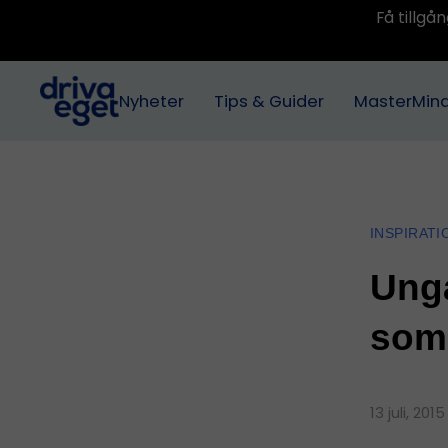
Få tillg
Nyheter
Tips & Guider
MasterMin
INSPIRATI
Unga
som
13 juli, 201