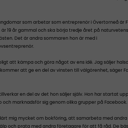
ngdomar som arbetar som entreprenör i Övertorneå är
 är 19 år gammal och ska börja tredje året på naturveten
l hösten. Det är andra sommaren hon är med i
vsentreprenör.
oligt att kämpa och göra något av ens idé. Jag säljer hals
h kommer att ge en del av vinsten till välgörenhet, säger
llverkar en del av det hon säljer själv. Hon har startat up
och marknadsför sig genom olika grupper på Facebook.
 lärt mig mycket om bokföring, att samarbeta med andra 
jälp och prata med andra företagare för att få råd. De bä