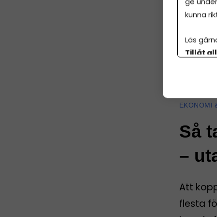
ge under
kunna rik
Läs gärn
Tillåt al
botten p
ANNO
EKONOMI 
Så t
– ut
Att kop
flesta f