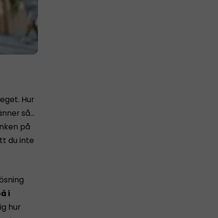
 eget. Hur
känner så…
tanken på
tt du inte
lösning
å i
ig hur