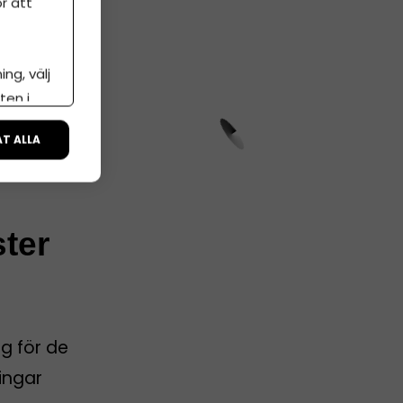
r att
ng, välj
ten i
ÅT ALLA
ster
g för de
ingar