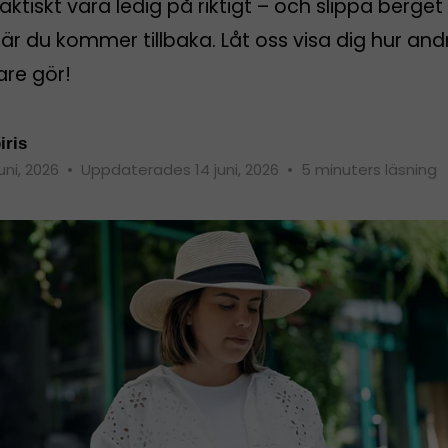
aktiskt vara ledig på riktigt – och slippa berget
r du kommer tillbaka. Låt oss visa dig hur and
are gör!
iris
juni, 2026
•
Uppdaterades 14 juni, 2026
•
5 minuters läsning