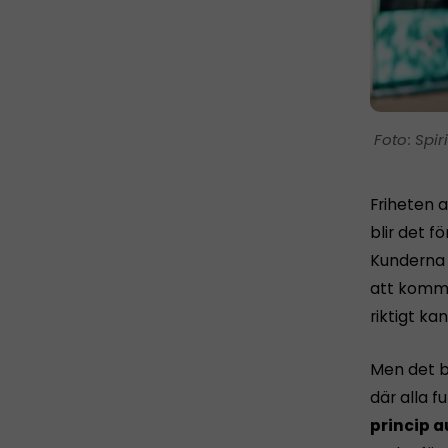
Spir
Friheten a
blir det fö
Kunderna h
att komma 
riktigt ka
Men det b
där alla 
princip a