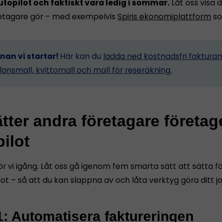
utopilot och faktiskt vara ledig i sommar.
Låt oss visa d
etagare gör – med exempelvis
Spiris ekonomiplattform
so
nnan vi startar!
Här kan du
ladda ned kostnadsfri fakturam
lansmall, kvittomall och mall för reseräkning.
tter andra företagare företag
ilot
ör vi igång. Låt oss gå igenom fem smarta sätt att sätta 
ot – så att du kan slappna av och låta verktyg göra ditt j
1: Automatisera faktureringen