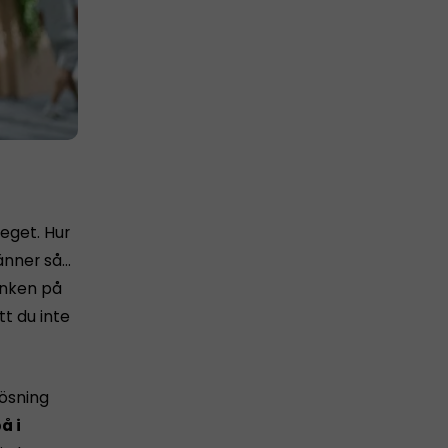
 eget. Hur
känner så…
tanken på
tt du inte
lösning
å i