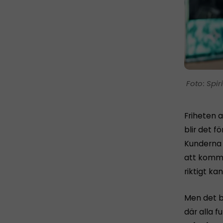
Spir
Friheten a
blir det fö
Kunderna h
att komma 
riktigt ka
Men det b
där alla 