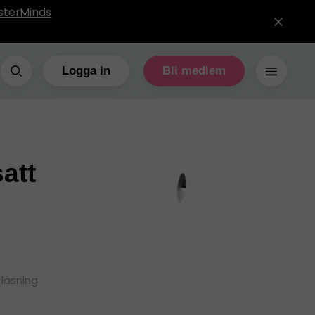
sterMinds
Logga in
Bli medlem
att
 läsning