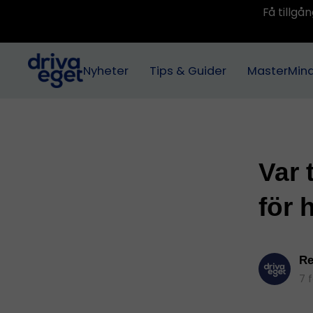
Få tillg
Nyheter
Tips & Guider
MasterMin
Var 
för 
Re
7 