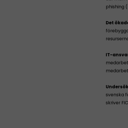
phishing (
Det ökad
förebygga
resursern
IT-ansvar
medarbeta
medarbeta
Undersök
svenska f
skriver F