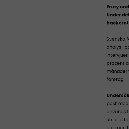
En ny und
Under det
hackerat
Svenska fö
analys- o
intervjuer
procent a
månaderna
företag.
Undersök
post med 
används f
utsatts f
där man fö