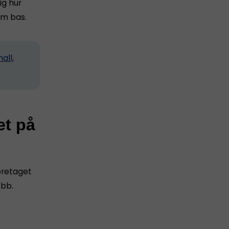
ig hur
m bas.
all,
et på
företaget
obb.