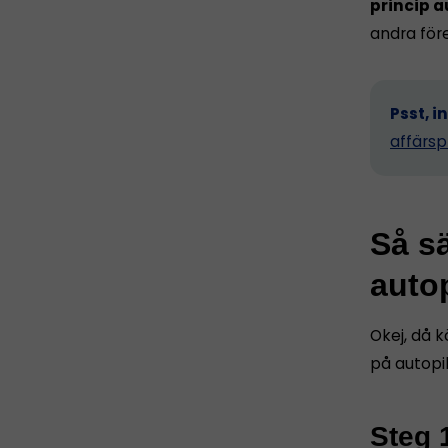
princip a
andra för
Psst, i
affärsp
Så sä
autop
Okej, då k
på autopil
Steg 