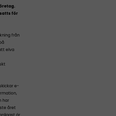
öretag.
satts för
kning från
på
att elva
skt
kickar e-
ormation,
n har
ste året
anligast är