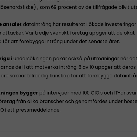
lösenordsfiske) , som 69 procent av de tillfrågade blivit ut
e antalet
dataintrång har resulterat i ökade investeringar 
 attacker. Var tredje svenskt företag uppger att de ökat
a för att förebygga intrång under det senaste året.
iga i
undersökningen pekar också på utmaningar när det
rnas del i att motverka intrång. 6 av 10 uppger att deras
re saknar tillräcklig kunskap för att förebygga dataintrå
ningen bygger
på intervjuer med 100 CIO:s och IT-ansvari
öretag från olika branscher och genomfördes under höste
ICO i ett pressmeddelande.