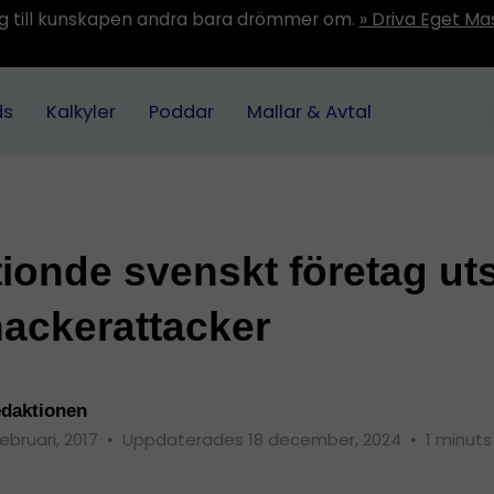
ång till kunskapen andra bara drömmer om.
» Driva Eget Ma
ds
Kalkyler
Poddar
Mallar & Avtal
tionde svenskt företag uts
hackerattacker
daktionen
februari, 2017
•
Uppdaterades 18 december, 2024
•
1 minuts