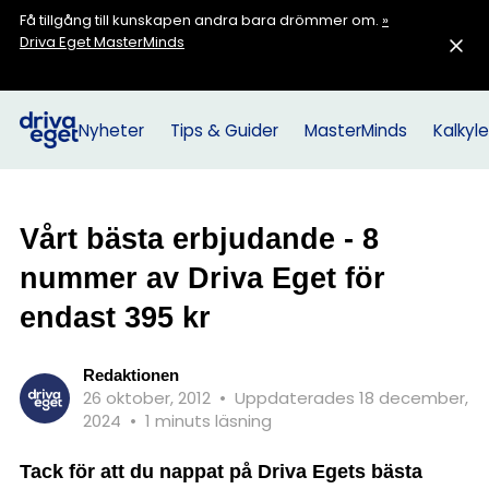
Få tillgång till kunskapen andra bara drömmer om.
»
Driva Eget MasterMinds
Nyheter
Tips & Guider
MasterMinds
Kalkyle
Vårt bästa erbjudande - 8
nummer av Driva Eget för
endast 395 kr
Redaktionen
26 oktober, 2012
•
Uppdaterades 18 december,
2024
•
1 minuts läsning
Tack för att du nappat på Driva Egets bästa