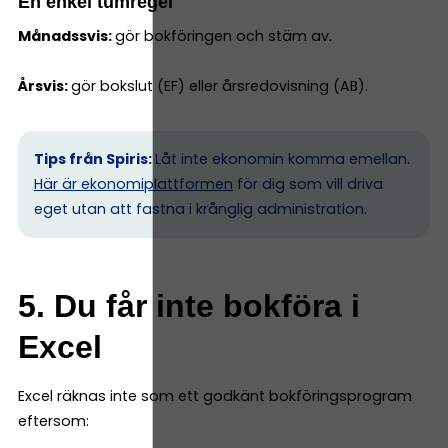
En enkel tumregel
Månadssvis:
gör bokföringen och stäm av.
Årsvis:
gör bokslut (EF) eller årsredovisning (AB).
Tips från Spiris:
Låt inte ekonomin komma emellan.
Här är ekonomiplattformen
för dig som vill driva
eget utan att fastna i krånglig administration.
5. Du får inte bokföra i
Excel
Excel räknas inte som ett godkänt bokföringsprogram
eftersom: