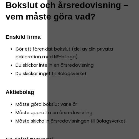
Bokslut och årsredovisning –
vem måste göra vad?
Enskild firma
Gör ett förenklat bokslut (del av din privata
deklaration med NE-bilaga)
Du skickar inte in en årsredovisning
Du skickar inget till Bolagsverket
Aktiebolag
Måste göra bokslut varje år
Måste upprätta en årsredovisning
Måste skicka in årsredovisningen till Bolagsverket