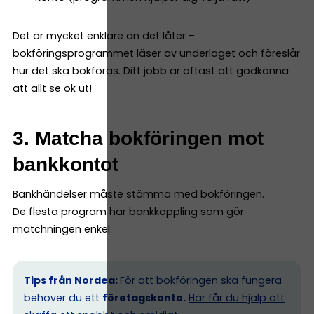
Det är mycket enklare än det låter –
bokföringsprogrammet läser av underlaget och föreslår
hur det ska bokföras. Ditt jobb är oftast att godkänna
att allt se ok ut!
3. Matcha bokföringen mot
bankkontot
Bankhändelser måste stämma med bokföringen.
De flesta program har bankkoppling som gör
matchningen enkel.
Tips från Nordea:
För att bokföringen ska fungera
behöver du ett
företagskonto.
Här får du hjälp att