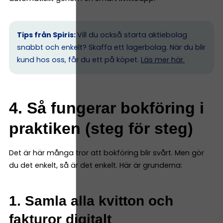
Tips från Spiris:
Vill du också starta aktiebolag
snabbt och enkelt? Skaffa ett lagerbolag. När du blir
kund hos oss, får du ett på köpet.
Läs mer här.
4. Så fungerar bokföring i
praktiken (steg för steg)
Det är här många tror att bokföring blir svårt. Men gör
du det enkelt, så är det enkelt. Här är grunderna:
1. Samla alla kvitton och
fakturor digitalt