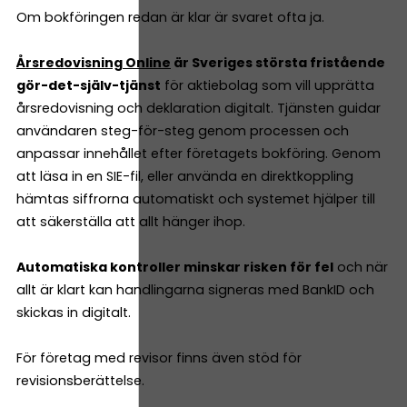
Om bokföringen redan är klar är svaret ofta ja.
Årsredovisning Online
är Sveriges största fristående
gör-det-själv-tjänst
för aktiebolag som vill upprätta
årsredovisning och deklaration digitalt. Tjänsten guidar
användaren steg-för-steg genom processen och
anpassar innehållet efter företagets bokföring. Genom
att läsa in en SIE-fil, eller använda en direktkoppling
hämtas siffrorna automatiskt och systemet hjälper till
att säkerställa att allt hänger ihop.
Automatiska kontroller minskar risken för fel
och när
allt är klart kan handlingarna signeras med BankID och
skickas in digitalt.
För företag med revisor finns även stöd för
revisionsberättelse.