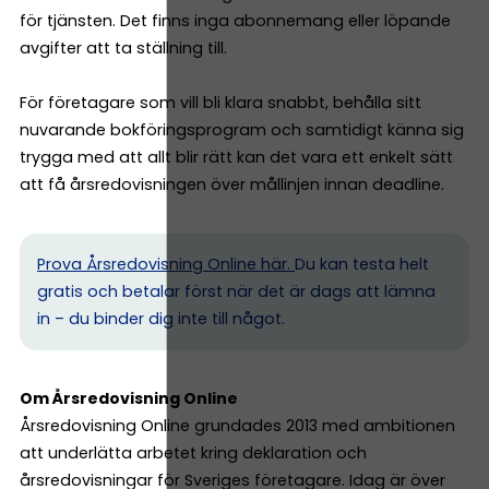
för tjänsten. Det finns inga abonnemang eller löpande
avgifter att ta ställning till.
För företagare som vill bli klara snabbt, behålla sitt
nuvarande bokföringsprogram och samtidigt känna sig
trygga med att allt blir rätt kan det vara ett enkelt sätt
att få årsredovisningen över mållinjen innan deadline.
Prova Årsredovisning Online här.
Du kan testa helt
gratis och betalar först när det är dags att lämna
in – du binder dig inte till något.
Om Årsredovisning Online
Årsredovisning Online grundades 2013 med ambitionen
att underlätta arbetet kring deklaration och
årsredovisningar för Sveriges företagare. Idag är över