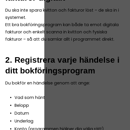
Du ska inte spara kvitton och fakturor löst – de ska in i
systemet.
Ett bra bokföringsprogram kan både ta emot digitala
fakturor och enkelt scanna in kvitton och fysiska
fakturor – så att du samlar allt i programmet direkt.
2. Registrera varje händelse i
ditt bokföringsprogram
Du bokför en händelse genom att ange:
Vad som hänt
Belopp
Datum
Underlag
Konto (programmen hjälper dig välja rätt)