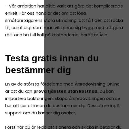
– Vår ambition har alltid varit att göra det komplicerade
enkelt. För oss handlar det om att lösa
småföretagarens stora utmaning: att få tiden att räcka
till, samtidigt som man vill känna sig trygg med att göra
rätt och ha full koll på kostnaderna, berättar Åsa.
Testa gratis innan du
bestämmer dig
En av de största fördelarna med Årsredovisning Online
är att du kan
prova tjänsten utan kostnad.
Du kan
importera bokföringen, skapa årsredovisningen och se
hur allt ser ut innan du bestämmer dig. Dessutom ingår
support om du känner dig osäker.
Först när du är redo att signera och skicka in betalar du