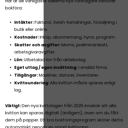
Här är de vanligaste sakerna nya företagare behöver
bokföra:
Intäkter:
Fakturor, Swish-betalningar, försäljning i
butik eller online.
Kostnader:
Inköp, abonnemang, hyror, program.
Skatter och avgifter:
Moms, preliminärskatt,
arbetsgivaravgifter.
Lön:
Utbetalad lön från aktiebolag.
Eget uttag / egen insättning:
I enskild firma.
Tillgångar:
Maskiner, datorer, inventarier.
Kvittounderlag:
Alla kvitton måste sparas enligt
lag.
Viktigt:
Den nya kvittolagen från 2025 innebär att alla
kvitton kan sparas digitalt (äntligen!), även om du fått
dem på papper. Ett bra bokföringsprogram sköter detta
automatiskt genom en smart kvittoapp.