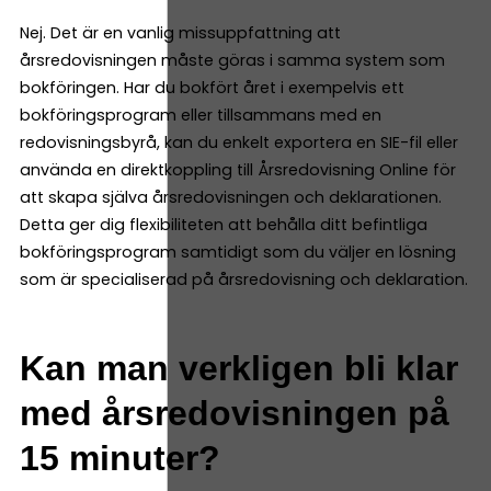
Nej. Det är en vanlig missuppfattning att
årsredovisningen måste göras i samma system som
bokföringen. Har du bokfört året i exempelvis ett
bokföringsprogram eller tillsammans med en
redovisningsbyrå, kan du enkelt exportera en SIE-fil eller
använda en direktkoppling till Årsredovisning Online för
att skapa själva årsredovisningen och deklarationen.
Detta ger dig flexibiliteten att behålla ditt befintliga
bokföringsprogram samtidigt som du väljer en lösning
som är specialiserad på årsredovisning och deklaration.
Kan man verkligen bli klar
med årsredovisningen på
15 minuter?