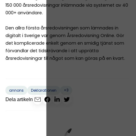
150 000 årsredovisningar inlämnade via systemet av 40
000+ användare.
Den allra första årsredovisningen som lämnades in
digitalt i Sverige var genom Årsredovisning Online. Gör
det komplicerade enkelt genom en smidig tjänst som
förvandlar det tidskrävande i att upprätta
årsredovisningar till något som kan göras på en kvart.
+3
annons
Deklarationen
Dela artikeln