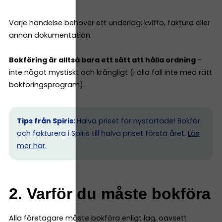
Varje händelse behöver ett underlag: kvitto, faktura eller
annan dokumentation.
Bokföring är alltså bara ett sätt att hålla ordning
–
inte något mystiskt och krångligt (i alla fall inte med rätt
bokföringsprogram).
Tips från Spiris:
Halva priset för nystartade! Bokför
och fakturera i Spiris till halva priset första året.
Läs
mer här.
2. Varför du måste bokföra
Alla företagare måste bokföra enligt lag, oavsett