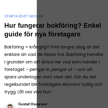
STARTA EGET-SKOLAN
Hur fungerar bokföring? Enkel
guide för nya företagare
Bokföring = krångligt? Inte längre, idag är det
enklare än vad de flesta tror. Bokföring handlar
i grunden om att skriva ner vad som händer i
företaget – pengar in, pengar ut – och att
spara underlagen som visar det. Gör du det
regelbundet blir företagets ekonomi tydlig och
trygg. Låt oss visa hur!
Gustaf Oscarson