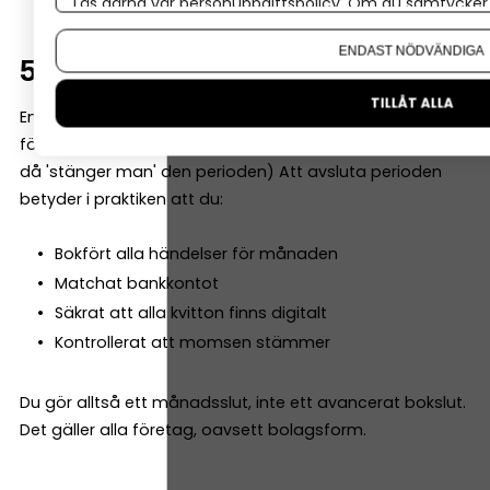
Läs gärna vår
personuppgiftspolicy
. Om du samtycker t
Om du vill ändra ditt val i efterhand hittar du den möjl
ENDAST NÖDVÄNDIGA
5. Avsluta perioden
TILLÅT ALLA
En “period” i bokföringen är ofta en månad (många
företag redovisar moms varje månad eller kvartal, och
då 'stänger man' den perioden) Att avsluta perioden
betyder i praktiken att du:
Bokfört alla händelser för månaden
Matchat bankkontot
Säkrat att alla kvitton finns digitalt
Kontrollerat att momsen stämmer
Du gör alltså ett månadsslut, inte ett avancerat bokslut.
Det gäller alla företag, oavsett bolagsform.