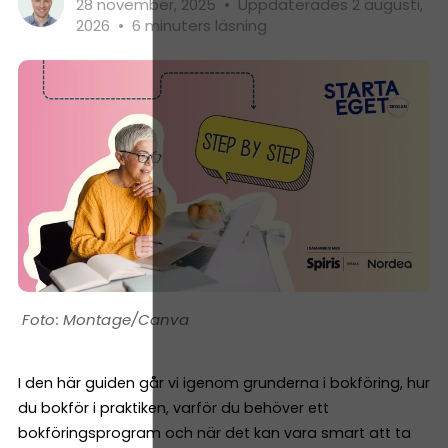
28 november, 2025
•
Uppdaterades 2 augusti,
2026
•
6 minuters läsning
Montage/Canva
I den här guiden går vi igenom grunderna i bokföring, hur
du bokför i praktiken, varför du behöver ett
bokföringsprogram och när det kan vara smart att ta