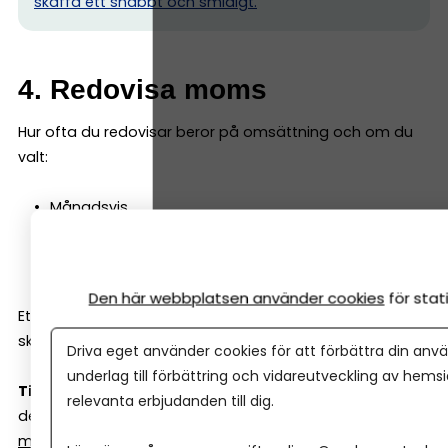
skaffa ett snabbt och smidigt.
4. Redovisa moms
Hur ofta du redovisar beror på omsättning och om du
valt:
Månadsvis
Kvartalsvis
Årligen
Den här webbplatsen använder cookies
för sta
Ett bokföringsprogram räknar ut momsen åt dig och
skapar rapporter som kan skickas direkt till Skatteverket.
Driva eget använder cookies för att förbättra din anvä
underlag till förbättring och vidareutveckling av hems
Tips!
Med vår enkla kalkyl kan du räkna ut vilken moms
relevanta erbjudanden till dig.
det blir – både framlänges och baklänges.
Se vår
momskalkyl här.