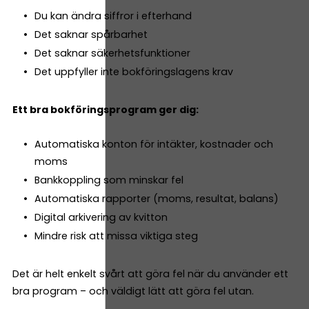
Du kan ändra siffror i efterhand
Det saknar spårbarhet
Det saknar säkerhetsfunktioner
Det uppfyller inte bokföringslagens krav
Ett bra bokföringsprogram ger dig:
Automatiska konton för intäkter, kostnader och
moms
Bankkoppling som minskar fel
Automatiska rapporter (moms, resultat, balans)
Digital arkivering av kvitton
Mindre risk att missa viktiga steg
Det är helt enkelt svårt att göra fel när du använder ett
bra program – och väldigt lätt att göra fel utan.