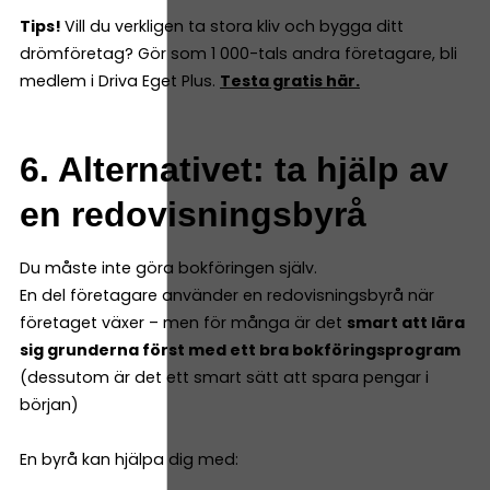
Tips!
Vill du verkligen ta stora kliv och bygga ditt
drömföretag? Gör som 1 000-tals andra företagare, bli
medlem i Driva Eget Plus.
Testa gratis här.
6. Alternativet: ta hjälp av
en redovisningsbyrå
Du måste inte göra bokföringen själv.
En del företagare använder en redovisningsbyrå när
företaget växer – men för många är det
smart att lära
sig grunderna först med ett bra bokföringsprogram
(dessutom är det ett smart sätt att spara pengar i
början)
En byrå kan hjälpa dig med: