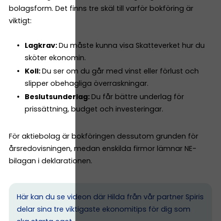
bolagsform. Det finns tre skäl till varför bokföring är
viktigt:
Lagkrav:
Du måste kunna visa Skatteverket hur du
sköter ekonomin.
Koll:
Du ser om du går med vinst eller förlust och
slipper obehagliga överraskningar.
Beslutsunderlag:
Du får bättre underlag för
prissättning, budget och investeringar.
För aktiebolag är bokföringen dessutom grunden för
årsredovisningen, medan enskilda firmor lämnar NE-
bilagan i deklarationen.
Här kan du se videon där Hilda från vår partner Spiris
delar sina tre viktigaste ekonomitips för dig som