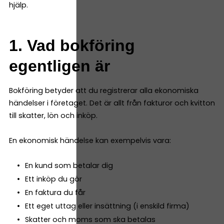
hjälp.
1. Vad bokföring
egentligen är
Bokföring betyder att du registrerar alla ekonomiska
händelser i företaget. Det är allt från fakturor och kvitton
till skatter, lön och inköp.
En ekonomisk händelse kan exempelvis vara:
En kund som betalar dig
Ett inköp du gör
En faktura du får
Ett eget uttag eller insättning (i enskild firma)
Skatter och moms som ska betalas