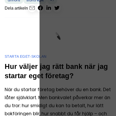
+7
annons
starta eget
Dela artikeln
STARTA EGET-SKOLAN
Hur väljer jag rätt bank när jag
startar eget företag?
När du startar företag behöver du en bank. Det
låter självklart. Men bankvalet påverkar mer än
du tror: hur smidigt du kan ta betalt, hur lätt
bokföringen blir, hur snabbt du får hjälp – och