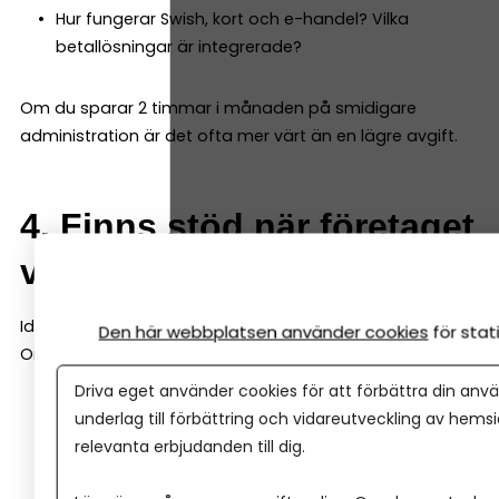
Hur fungerar Swish, kort och e-handel? Vilka
betallösningar är integrerade?
Om du sparar 2 timmar i månaden på smidigare
administration är det ofta mer värt än en lägre avgift.
4. Finns stöd när företaget
växer?
Idag kanske du bara behöver ett konto.
Den här webbplatsen använder cookies
för sta
Om två år kanske du behöver:
Driva eget använder cookies för att förbättra din anvä
Checkkredit
underlag till förbättring och vidareutveckling av hems
Företagslån
relevanta erbjudanden till dig.
Leasing