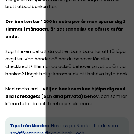
brett utbud banken har.
Om banken tar 1 200 kr extra per år men sparar dig 2
timmar i månaden, är det sannolikt en bättre affär
ändå.
Säg till exempel att du valt en bank bara för att få låga
avgifter. Vad händer då när du behöver lån eller
checkkredit? Eller när du också behöver privat bolån via
banken? Högst troligt kommer du att behöva byta bank.
Med andra ord –
välj en bank som kan hjälpa dig med
alla företagets (och dina privata) behov
, och som lär
känna hela din och företagets ekonomi.
Tips från Nordea:
Hos oss på Nordea får du som
småföretagare flexibla bank- och