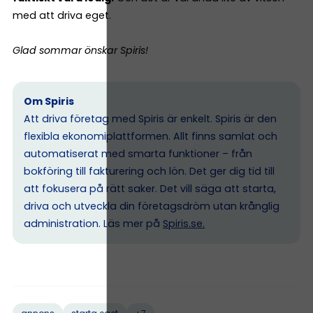
med att driva eget.
Glad sommar önskar Spiris!
Om Spiris
Att driva företag med Spiris är enkelt. Spiris är den
flexibla ekonomiplattformen. Allt finns samlat och
automatiserat med smarta funktioner – från
bokföring till fakturering och lön. Det ger dig tid till
att fokusera på rätt saker. Det vill säga att starta,
driva och utveckla din företagsdröm utan krånglig
administration. Läs mer på
Spiris.se
.