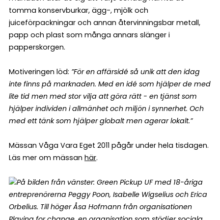
tomma konservburkar, ägg-, mjölk och
juiceförpackningar och annan återvinningsbar metall,
papp och plast som många annars slänger i
papperskorgen.
Motiveringen löd:
”För en affärsidé så unik att den idag
inte finns på marknaden. Med en idé som hjälper de med
lite tid men med stor vilja att göra rätt - en tjänst som
hjälper individen i allmänhet och miljön i synnerhet. Och
med ett tänk som hjälper globalt men agerar lokalt.”
Mässan Våga Vara Eget 2011 pågår under hela tisdagen.
Läs mer om mässan
här
.
På bilden från vänster: Green Pickup UF med 18-åriga
entreprenörerna Peggy Poon, Isabelle Wigselius och Erica
Orbelius. Till höger Åsa Hofmann från organisationen
Playing for change, en organisation som stödjer sociala