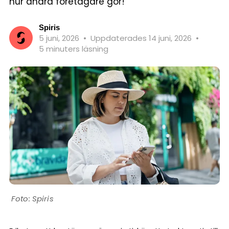
hur andra företagare gör!
Spiris
5 juni, 2026
•
Uppdaterades 14 juni, 2026
•
5 minuters läsning
Spiris