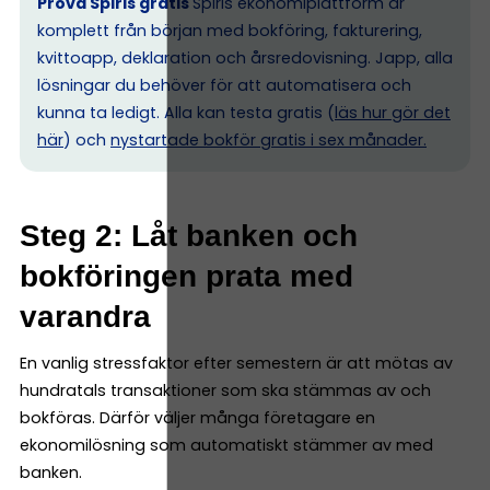
Prova Spiris gratis
Spiris ekonomiplattform är
komplett från början med bokföring, fakturering,
kvittoapp, deklaration och årsredovisning. Japp, alla
lösningar du behöver för att automatisera och
kunna ta ledigt. Alla kan testa gratis (
läs hur gör det
här
) och
nystartade bokför gratis i sex månader.
Steg 2: Låt banken och
bokföringen prata med
varandra
En vanlig stressfaktor efter semestern är att mötas av
hundratals transaktioner som ska stämmas av och
bokföras. Därför väljer många företagare en
ekonomilösning som automatiskt stämmer av med
banken.