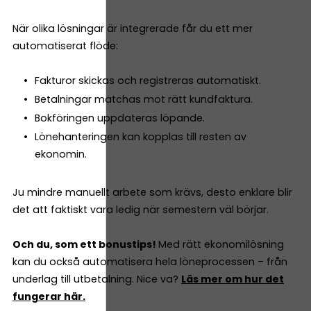
När olika lösningar är integrerade får du ett mer
automatiserat flöde:
Fakturor skickas och registreras automatiskt.
Betalningar matchas mot rätt kundfaktura.
Bokföringen uppdateras löpande.
Lönehanteringen kan kopplas till resten av
ekonomin.
Ju mindre manuellt arbete som krävs, desto enklare blir
det att faktiskt vara ledig när semestern väl börjar.
Och du, som ett bonustips!
Med rätt ekonomilösning
kan du också automatisera hela löneprocessen – från
underlag till utbetalning. Nice va?
Läs mer om hur det
fungerar här.