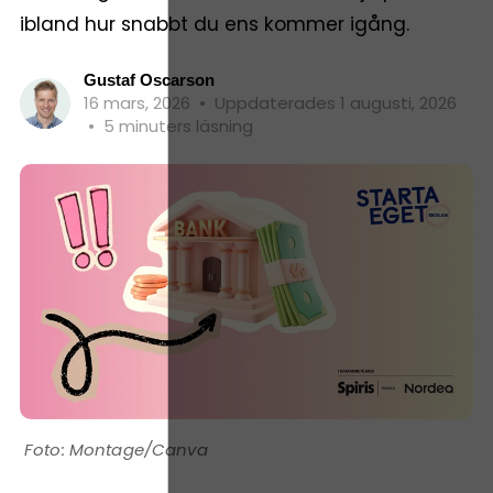
ibland hur snabbt du ens kommer igång.
Gustaf Oscarson
16 mars, 2026
•
Uppdaterades 1 augusti, 2026
•
5 minuters läsning
Montage/Canva