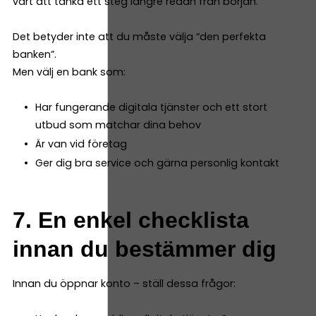
värt att tänka ett steg längre redan från början.
Det betyder inte att du måste välja “den perfekta
banken”.
Men välj en bank som:
Har fungerande digitala tjänster och ett stort
utbud som matchar dina behov
Är van vid företag
Ger dig bra service och gärna personlig kontakt
7. En enkel checklista
innan du bestämmer dig
Innan du öppnar konto – ställ dessa frågor: