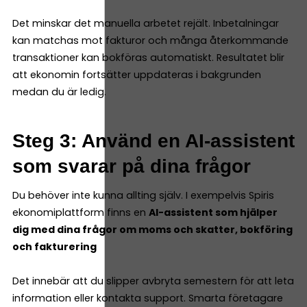
Det minskar det manuella arbetet rejält. Inbetalningar
kan matchas mot fakturor och många återkommande
transaktioner kan bokföras automatiskt. Resultatet blir
att ekonomin fortsätter uppdateras i bakgrunden
medan du är ledig.
Steg 3: Använd en AI-assistent
som svarar på dina frågor
Du behöver inte kunna allting själv. I exempelvis Spiris
ekonomiplattform finns en
AI-assistent som hjälper
dig med dina frågor om moms och skatter, bokföring
och fakturering
Det innebär att du slipper avbryta semestern för att leta
information eller kontakta support. Smarta företagare