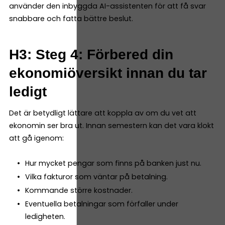
använder den inbyggda AI-assistenten för att få svar
snabbare och fatta bättre beslut.
H3: Steg 4: Förbered din
ekonomiöversikt innan du tar
ledigt
Det är betydligt lättare att koppla av om du vet att
ekonomin ser bra ut. Innan semestern kan det vara klokt
att gå igenom:
Hur mycket pengar som finns på banken just nu.
Vilka fakturor som väntar på betalning.
Kommande större kostnader.
Eventuella betalningar som förfaller under
ledigheten.