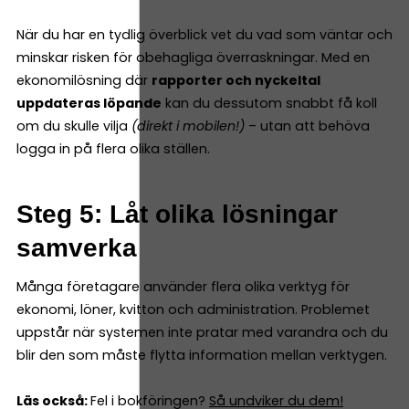
När du har en tydlig överblick vet du vad som väntar och
minskar risken för obehagliga överraskningar. Med en
ekonomilösning där
rapporter och nyckeltal
uppdateras löpande
kan du dessutom snabbt få koll
om du skulle vilja
(direkt i mobilen!)
– utan att behöva
logga in på flera olika ställen.
Steg 5: Låt olika lösningar
samverka
Många företagare använder flera olika verktyg för
ekonomi, löner, kvitton och administration. Problemet
uppstår när systemen inte pratar med varandra och du
blir den som måste flytta information mellan verktygen.
Läs också:
Fel i bokföringen?
Så undviker du dem!