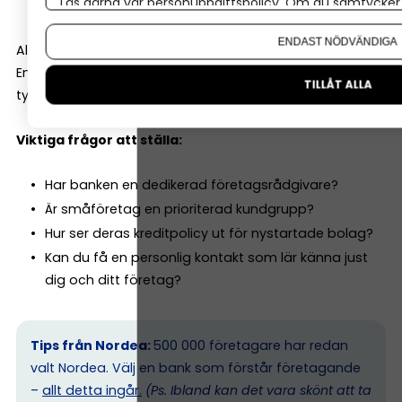
Rådgivning kring investeringar
Läs gärna vår
personuppgiftspolicy
. Om du samtycker t
Om du vill ändra ditt val i efterhand hittar du den möjl
ENDAST NÖDVÄNDIGA
Alla banker är inte lika företagsinriktade.
En del är starka på bolån och privatkunder. Andra har
TILLÅT ALLA
tydligare fokus på småföretag.
Viktiga frågor att ställa:
Har banken en dedikerad företagsrådgivare?
Är småföretag en prioriterad kundgrupp?
Hur ser deras kreditpolicy ut för nystartade bolag?
Kan du få en personlig kontakt som lär känna just
dig och ditt företag?
Tips från Nordea:
500 000 företagare har redan
valt Nordea. Välj en bank som förstår företagande
–
allt detta ingår.
(Ps. I
bland kan det vara skönt att ta