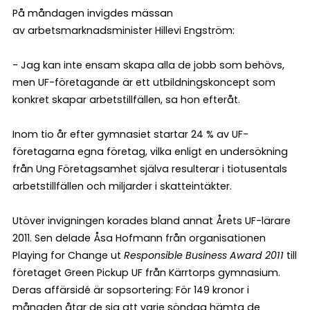
På måndagen invigdes mässan
av arbetsmarknadsminister Hillevi Engström:
- Jag kan inte ensam skapa alla de jobb som behövs,
men UF-företagande är ett utbildningskoncept som
konkret skapar arbetstillfällen, sa hon efteråt.
Inom tio år efter gymnasiet startar 24 % av UF-
företagarna egna företag, vilka enligt en undersökning
från Ung Företagsamhet själva resulterar i tiotusentals
arbetstillfällen och miljarder i skatteintäkter.
Utöver invigningen korades bland annat Årets UF-lärare
2011. Sen delade Åsa Hofmann från organisationen
Playing for Change ut
Responsible Business Award 2011
till
företaget Green Pickup UF från Kärrtorps gymnasium.
Deras affärsidé är sopsortering: För 149 kronor i
månaden åtar de sig att varje söndag hämta de