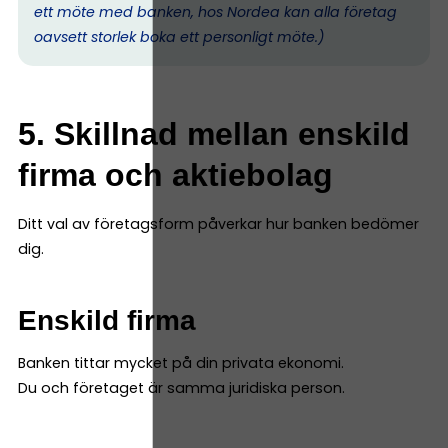
ett möte med banken, hos Nordea kan alla företag
oavsett storlek boka ett personligt möte.)
5. Skillnad mellan enskild
firma och aktiebolag
Ditt val av företagsform påverkar hur banken bedömer
dig.
Enskild firma
Banken tittar mycket på din privata ekonomi.
Du och företaget är samma juridiska person.