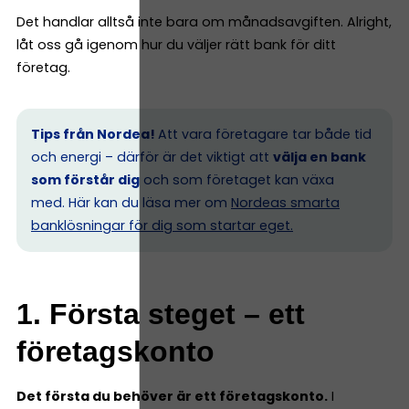
Det handlar alltså inte bara om månadsavgiften. Alright,
låt oss gå igenom hur du väljer rätt bank för ditt
företag.
Tips från Nordea!
Att vara företagare tar både tid
och energi – därför är det viktigt att
välja en bank
som förstår dig
och som företaget kan växa
med. Här kan du läsa mer om
Nordeas smarta
banklösningar för dig som startar eget.
1. Första steget – ett
företagskonto
Det första du behöver är ett företagskonto.
I