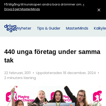
Få tillgång till kunskapen andra bara drömmer om.
»
Driva Eget MasterMinds
Nyheter
Tips & Guider
MasterMinds
Kalkyle
440 unga företag under samma
tak
22 februari, 2011
•
Uppdaterades 18 december, 2024
•
2 minuters läsning