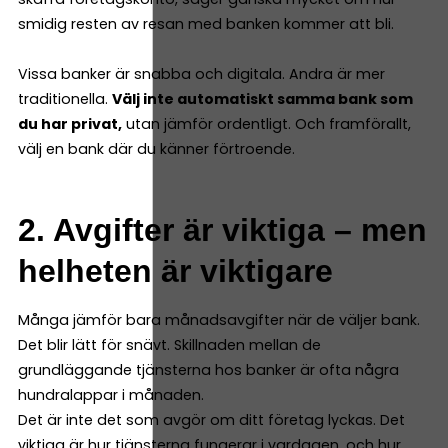
smidig resten av resan med banken kommer att bli.
Vissa banker är snabba och digitala. Andra är mer
traditionella.
Välj inte automatiskt samma bank som
du har privat,
utan jämför ordentligt. Och framförallt,
välj en bank där du känner förtroende.
2. Avgifter är viktiga – men
helheten är viktigare
Många jämför bara månadsavgifter när de väljer bank.
Det blir lätt för snävt. Skillnaden mellan de
grundläggande tjänsterna hos banker är ofta några
hundralappar i månaden.
Det är inte det som avgör om ditt företag lyckas. Det
viktiga är hur tjänsterna fungerar i vardagen, och hur