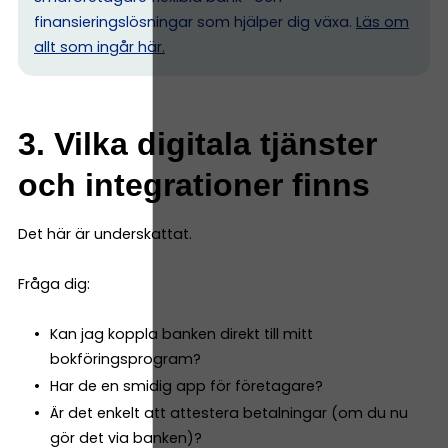
finansieringslösningar som hjälper dig växa.
Läs om
allt som ingår här.
3. Vilka digitala tjänster
och integrationer finns
Det här är underskattat.
Fråga dig:
Kan jag koppla banken direkt till mitt
bokföringsprogram?
Har de en smidig app för företagare?
Är det enkelt att attestera betalningar (om du nu
gör det via banken)?