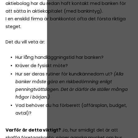
aktiebolag har du redan haft kontakt med banken för
att sätta in aktiekapitalet (med bankintyg).
I en enskild firma är bankkontot ofta det första riktiga
steget.
Det du vill veta är:
Hur lång handläggningstid har banken?
Kräver de fysiskt möte?
Hur ser deras rutiner för kundkännedom ut?
(Alla
banker måste göra en riskbedömning enligt
penningtvättslagen. Det är därför de ställer många
frågor i början.)
Vad behöver du ha förberett (affärsplan, budget,
avtal)?
Varför är detta viktigt?
Jo, hur smidigt det är att
skaffa företagskonto, säger ganska mycket om hur