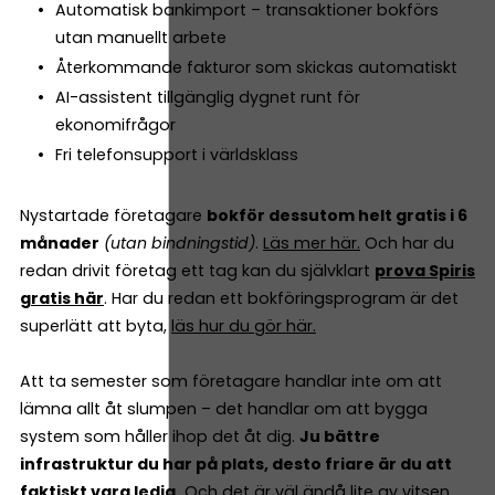
Automatisk bankimport – transaktioner bokförs
utan manuellt arbete
Återkommande fakturor som skickas automatiskt
AI-assistent tillgänglig dygnet runt för
ekonomifrågor
Fri telefonsupport i världsklass
Nystartade företagare
bokför dessutom helt gratis i 6
månader
(utan bindningstid)
.
Läs mer här.
Och har du
redan drivit företag ett tag kan du självklart
prova Spiris
gratis här
. Har du redan ett bokföringsprogram är det
superlätt att byta,
läs hur du gör här.
Att ta semester som företagare handlar inte om att
lämna allt åt slumpen – det handlar om att bygga
system som håller ihop det åt dig.
Ju bättre
infrastruktur du har på plats, desto friare är du att
faktiskt vara ledig.
Och det är väl ändå lite av vitsen