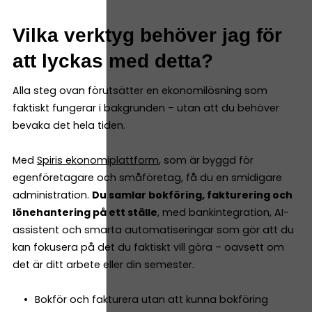
Vilka verktyg behöver jag för
att lyckas med detta?
Alla steg ovan förutsätter en ekonomilösning som
faktiskt fungerar i bakgrunden – utan att du behöver
bevaka det hela tiden.
Med
Spiris ekonomiplattform
, som är byggd för
egenföretagare och småföretag, få du en smidigare
administration.
Du samlar bokföring, fakturering och
lönehantering på ett ställe
, med bankintegration, AI-
assistent och smarta automatiseringar som gör att du
kan fokusera på det du faktiskt vill göra – oavsett om
det är ditt arbete eller din semester.
Bokför och fakturera utan att kunna bokföring