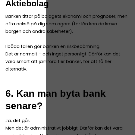
Aktiebolag
Banken tittar på bolagets ekonomi och prognoser, men
ofta också på dig som ägare (för lån kan de kräva
borgen och andra säkerheter).
I båda fallen gör banken en riskbedömning.
Det är normalt – och inget personligt. Därför kan det
vara smart att jämföra fler banker, för att få fler
alternativ.
6. Kan man byta bank
senare?
Ja, det går.
Men det är administrativt jobbigt. Därför kan det vara