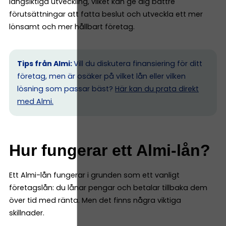
långsiktiga utveckling, vilket kan ge dig bättre
förutsättningar att fatta beslut och utveckla ett mer
lönsamt och mer hållbart företag.
Tips från Almi:
Vill du diskutera finansiering för ditt
företag, men är osäker på vilket lån eller vilken
lösning som passar bäst?
Här kan du prata direkt
med Almi.
Hur fungerar ett Almi-lån?
Ett Almi-lån fungerar i grunden som ett vanligt
företagslån: du lånar pengar och betalar tillbaka dem
över tid med ränta. Men det finns några viktiga
skillnader.