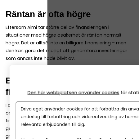
Räntan är ofta högre
Eftersom Almi tar större del av finansieringen i
situationer med högre osäkerhet är räntan normalt
högre. Det är alltså inte en billigare finansiering – men
den kan göra det möjligt att genomföra investeringar
som annars inte hade blivit av.
Banken är ofta med i
finansieringen
Den här webbplatsen använder cookies
för sta
I de flesta fall delas finansieringen upp mellan banken
Driva eget använder cookies för att förbättra din anvä
och Almi. Det gör att banken kan vara med och
underlag till förbättring och vidareutveckling av hems
finansiera satsningar som annars kan vara svåra att
relevanta erbjudanden till dig.
genomföra på egen hand. Ofta krävs det också att
grundarna (eller andra finansiärer) står för en del av