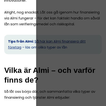
innovationer.
Alright, nog snackat. Låt oss gå igenom hur finansiering
via Almi fungerar – för det kan faktiskt handla om såväl
lån som verifieringsmedel och riskkapital.
Tips från Almi:
Så här kan Almi finansiera ditt
företag
– läs om olika typer av lån
Vilka är Almi – och varför
finns de?
Så låt oss börja där, och sammanfatta vilka typer av
finansiering och tjänster Almi erbjuder: