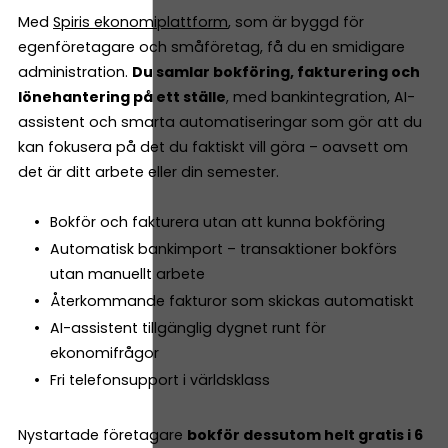
Med
Spiris ekonomiplattform
, som är byggd för
egenföretagare och småföretag, få du en smidigare
administration.
Du samlar bokföring, fakturering och
lönehantering på ett ställe
, med bankintegration, AI-
assistent och smarta automatiseringar som gör att du
kan fokusera på det du faktiskt vill göra – oavsett om
det är ditt arbete eller din semester.
Bokför och fakturera utan att kunna bokföring
Automatisk bankimport – transaktioner bokförs
utan manuellt arbete
Återkommande fakturor som skickas automatiskt
AI-assistent tillgänglig dygnet runt för
ekonomifrågor
Fri telefonsupport i världsklass
Nystartade företagare
bokför dessutom helt gratis i 6