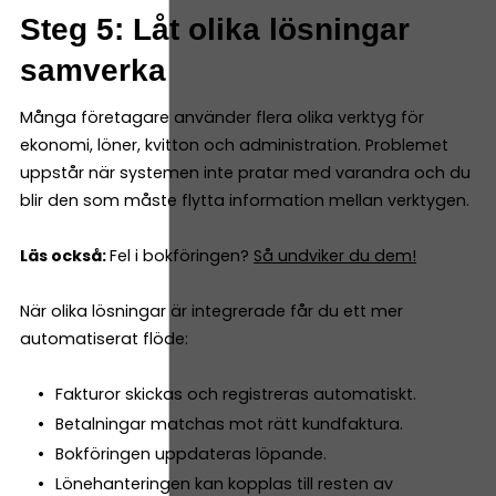
Steg 5: Låt olika lösningar
samverka
Många företagare använder flera olika verktyg för
ekonomi, löner, kvitton och administration. Problemet
uppstår när systemen inte pratar med varandra och du
blir den som måste flytta information mellan verktygen.
Läs också:
Fel i bokföringen?
Så undviker du dem!
När olika lösningar är integrerade får du ett mer
automatiserat flöde:
Fakturor skickas och registreras automatiskt.
Betalningar matchas mot rätt kundfaktura.
Bokföringen uppdateras löpande.
Lönehanteringen kan kopplas till resten av