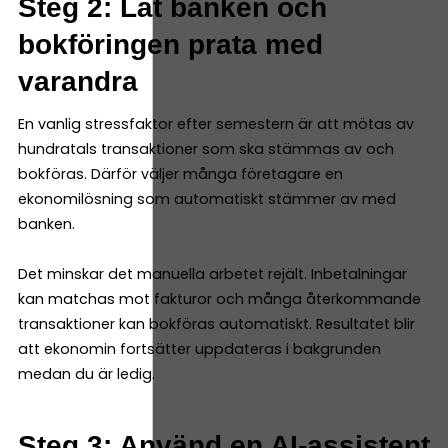
Steg 2: Låt banken och
bokföringen prata med
varandra
En vanlig stressfaktor efter semestern är att mötas av
hundratals transaktioner som ska stämmas av och
bokföras. Därför väljer många företagare en
ekonomilösning som automatiskt stämmer av med
banken.
Det minskar det manuella arbetet rejält. Inbetalningar
kan matchas mot fakturor och många återkommande
transaktioner kan bokföras automatiskt. Resultatet blir
att ekonomin fortsätter uppdateras i bakgrunden
medan du är ledig.
Steg 3: Använd en AI-assistent