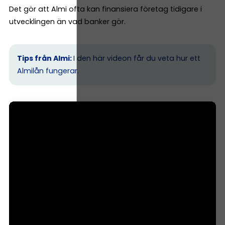
Det gör att Almi ofta kan finansiera företag tidigare i
utvecklingen än vad banker gör.
Tips från Almi:
I den här videon får du veta hur ett
Almilån fungerar.