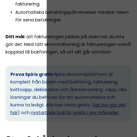
fakturering.
Automatiska betalningspåminnelser minskar risken
för sena betalningar.
Ditt mål:
att faktureringen jobbar på även när du inte
gör det. Med rätt ekonomilösning är faktureringen också
kopplad till bokföringen, så att allt går sömlöst!
Prova Spiris gratis
Spiris ekonomiplattform är
komplett från början med bokföring, fakturering,
kvittoapp, deklaration och årsredovisning. Japp, alla
lösningar du behöver för att automatisera och
kunna ta ledigt. Alla kan testa gratis (
läs hur gör det
här
) och
nystartade bokför gratis i sex månader.