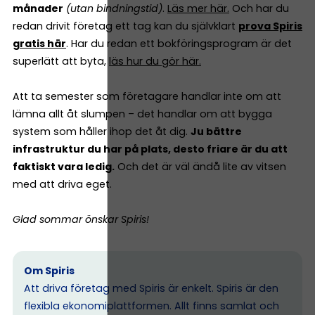
månader
(utan bindningstid)
.
Läs mer här.
Och har du
redan drivit företag ett tag kan du självklart
prova Spiris
gratis här
. Har du redan ett bokföringsprogram är det
superlätt att byta,
läs hur du gör här.
Att ta semester som företagare handlar inte om att
lämna allt åt slumpen – det handlar om att bygga
system som håller ihop det åt dig.
Ju bättre
infrastruktur du har på plats, desto friare är du att
faktiskt vara ledig.
Och det är väl ändå lite av vitsen
med att driva eget.
Glad sommar önskar Spiris!
Om Spiris
Att driva företag med Spiris är enkelt. Spiris är den
flexibla ekonomiplattformen. Allt finns samlat och