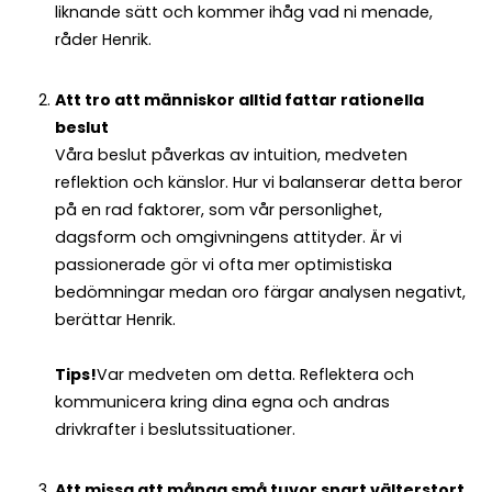
liknande sätt och kommer ihåg vad ni menade,
råder Henrik.
Att tro att människor alltid fattar rationella
beslut
Våra beslut påverkas av intuition, medveten
reflektion och känslor. Hur vi balanserar detta beror
på en rad faktorer, som vår personlighet,
dagsform och omgivningens attityder. Är vi
passionerade gör vi ofta mer optimistiska
bedömningar medan oro färgar analysen negativt,
berättar Henrik.
Tips!
Var medveten om detta. Reflektera och
kommunicera kring dina egna och andras
drivkrafter i beslutssituationer.
Att missa att många små tuvor snart välter
stort