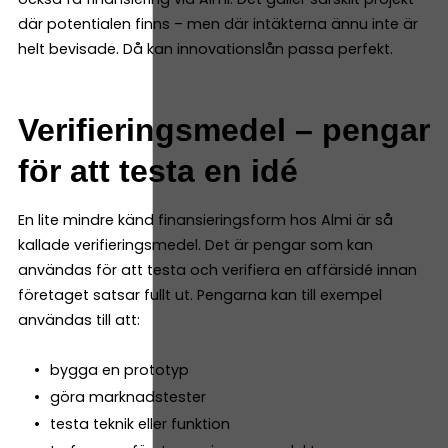
där potentialen finns – men där intäkterna ännu inte är
helt bevisade. Då kan innovationslån passa perfekt.
Verifieringsmedel – pengar
för att testa en idé
En lite mindre känd finansieringsform hos Almi är så
kallade verifieringsmedel. Det är pengar som kan
användas för att testa och verifiera en affärsidé innan
företaget satsar fullt ut. Pengarna kan till exempel
användas till att:
bygga en prototyp
göra marknadstester
testa teknik eller funktion