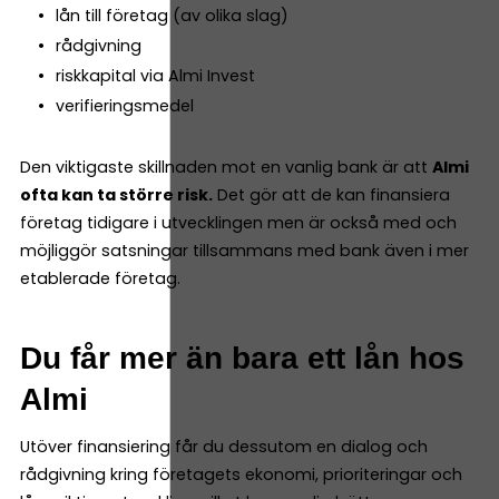
lån till företag (av olika slag)
rådgivning
riskkapital via Almi Invest
verifieringsmedel
Den viktigaste skillnaden mot en vanlig bank är att
Almi
ofta kan ta större risk.
Det gör att de kan finansiera
företag tidigare i utvecklingen men är också med och
möjliggör satsningar tillsammans med bank även i mer
etablerade företag.
Du får mer än bara ett lån hos
Almi
Utöver finansiering får du dessutom en dialog och
rådgivning kring företagets ekonomi, prioriteringar och