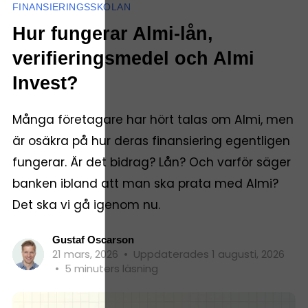
FINANSIERINGSSKOLAN
Hur fungerar Almi-lån,
verifieringsmedel och Almi
Invest?
Många företagare har hört talas om Almi, men
är osäkra på hur deras finansiering egentligen
fungerar. Är det bidrag? Lån? Och varför säger
banken ibland att man ska prata med Almi?
Det ska vi gå igenom nu.
Gustaf Oscarson
21 mars, 2026
•
Uppdaterades 1 augusti, 2026
•
5 minuters läsning