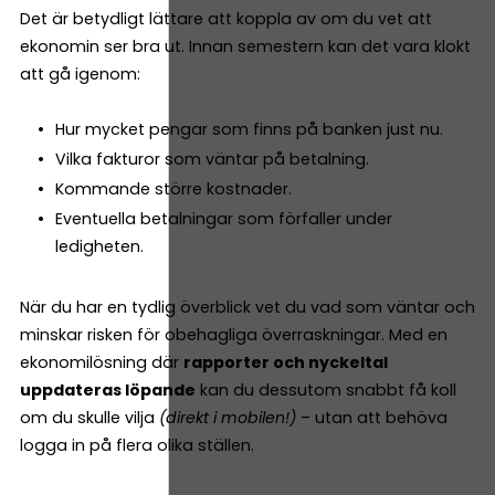
Det är betydligt lättare att koppla av om du vet att
ekonomin ser bra ut. Innan semestern kan det vara klokt
att gå igenom:
Hur mycket pengar som finns på banken just nu.
Vilka fakturor som väntar på betalning.
Kommande större kostnader.
Eventuella betalningar som förfaller under
ledigheten.
När du har en tydlig överblick vet du vad som väntar och
minskar risken för obehagliga överraskningar. Med en
ekonomilösning där
rapporter och nyckeltal
uppdateras löpande
kan du dessutom snabbt få koll
om du skulle vilja
(direkt i mobilen!)
– utan att behöva
logga in på flera olika ställen.