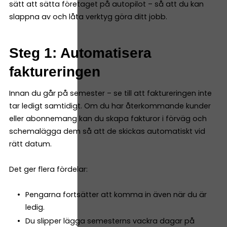
sätt att sätta företaget på autopilot – så att du kan
slappna av och låta verktyg göra ditt jobb.
Steg 1: Automatisera
faktureringen
Innan du går på semester – se till att faktureringen inte
tar ledigt samtidigt. Om du har återkommande kunder
eller abonnemang kan du skapa fakturor i förväg och
schemalägga dem så att de skickas automatiskt vid
rätt datum.
Det ger flera fördelar:
Pengarna fortsätter att komma in även när du är
ledig.
Du slipper lägga semesterns vackra dagar på