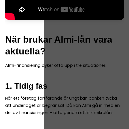
När brukar Almi-lån vara
aktuella?
Almi-finansiering dyker ofta upp i tre situationer.
1. Tidig fas
När ett företag fortfarande är ungt kan banken tycka
att underlaget är begränsat. Då kan Almi gå in med en
del av finansieringen – ofta genom ett s k mikrolån.