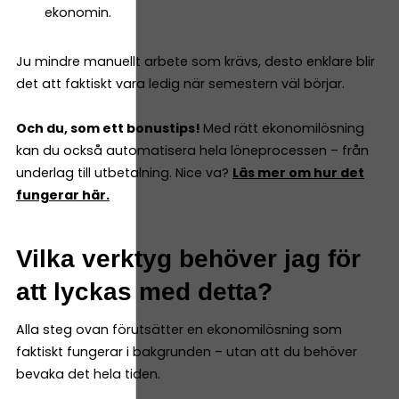
ekonomin.
Ju mindre manuellt arbete som krävs, desto enklare blir
det att faktiskt vara ledig när semestern väl börjar.
Och du, som ett bonustips!
Med rätt ekonomilösning
kan du också automatisera hela löneprocessen – från
underlag till utbetalning. Nice va?
Läs mer om hur det
fungerar här.
Vilka verktyg behöver jag för
att lyckas med detta?
Alla steg ovan förutsätter en ekonomilösning som
faktiskt fungerar i bakgrunden – utan att du behöver
bevaka det hela tiden.