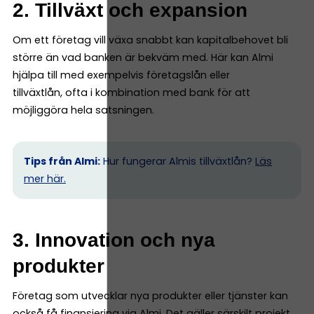
2. Tillväxt och expansion
Om ett företag vill växa snabbt kan kapitalbehovet bli
större än vad banken är bekväm med. Här kan Almi
hjälpa till med exempelvis företagslån eller
tillväxtlån, ofta i kombination med bank för att
möjliggöra hela satsningen.
Tips från Almi:
Hur fungerar Almis tillväxtlån?
Läs
mer här.
3. Innovation och nya
produkter
Företag som utvecklar nya produkter eller tjänster kan
också få finansiering via Almi. Det gäller särskilt projekt