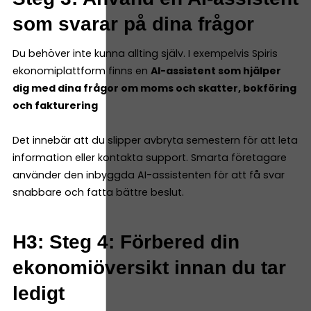
som svarar på dina frågor
Du behöver inte kunna allting själv. I exempelvis Spiris
ekonomiplattform finns en
AI-assistent som hjälper
dig med dina frågor om moms och skatter, bokföring
och fakturering
Det innebär att du slipper avbryta semestern för att leta
information eller kontakta support. Smarta företagare
använder den inbyggda AI-assistenten för att få svar
snabbare och fatta bättre beslut.
H3: Steg 4: Förbered din
ekonomiöversikt innan du tar
ledigt