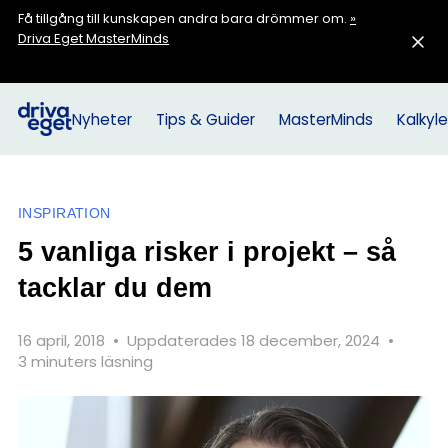
Få tillgång till kunskapen andra bara drömmer om.
»
Driva Eget MasterMinds
Nyheter
Tips & Guider
MasterMinds
Kalkyle
INSPIRATION
5 vanliga risker i projekt – så
tacklar du dem
16 april, 2018
•
Uppdaterades 18 december, 2024
•
3 minuters läsning