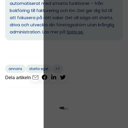
automatiserat med smarta funktioner – från
bokföring till fakturering och lön. Det ger dig tid till
att fokusera på rätt saker. Det vill säga att starta,
driva och utveckla din företagsdröm utan krånglig
administration. Läs mer på
Spiris.se
.
+7
annons
starta eget
Dela artikeln