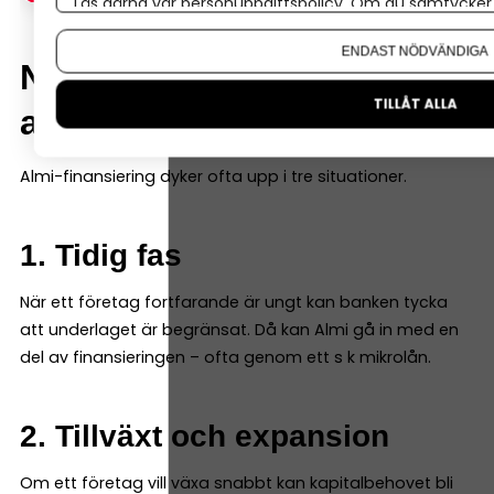
Läs gärna vår
personuppgiftspolicy
. Om du samtycker t
Om du vill ändra ditt val i efterhand hittar du den möjl
ENDAST NÖDVÄNDIGA
När brukar Almi-lån vara
TILLÅT ALLA
aktuella?
Almi-finansiering dyker ofta upp i tre situationer.
1. Tidig fas
När ett företag fortfarande är ungt kan banken tycka
att underlaget är begränsat. Då kan Almi gå in med en
del av finansieringen – ofta genom ett s k mikrolån.
2. Tillväxt och expansion
Om ett företag vill växa snabbt kan kapitalbehovet bli