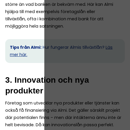
större än vad banken är bekväm med. Här kan Almi
hjälpa till med exempelvis företagslån eller
tillväxtlån, ofta i kombination med bank för att
möjliggöra hela satsningen.
Tips från Almi:
Hur fungerar Almis tillväxtlån?
Läs
mer här.
3. Innovation och nya
produkter
Företag som utvecklar nya produkter eller tjänster kan
också få finansiering via Almi. Det gäller särskilt projekt
där potentialen finns – men där intäkterna ännu inte är
helt bevisade. Då kan innovationslån passa perfekt.