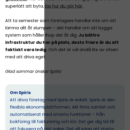
superlätt att byta,
läs hur du gör här.
Att ta semester som företagare handlar inte om att
lämna allt åt slumpen – det handlar om att bygga
system som håller ihop det åt dig.
Ju bättre
infrastruktur du har på plats, desto friare är du att
faktiskt vara ledig.
Och det är väl ändå lite av vitsen
med att driva eget.
Glad sommar önskar Spiris!
Om Spiris
Att driva företag med Spiris är enkelt. Spiris är den
flexibla ekonomiplattformen. Allt finns samlat och
automatiserat med smarta funktioner – från
bokföring till fakturering och lön. Det ger dig tid till
att fokusera på rätt saker. Det vill säga att starta,