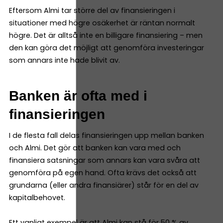
Eftersom Almi tar större del av finansieringen i
situationer med högre osäkerhet är räntan normalt
högre. Det är alltså inte en billigare finansiering – men
den kan göra det möjligt att genomföra investeringar
som annars inte hade blivit av.
Banken är ofta med i
finansieringen
I de flesta fall delas finansieringen upp mellan banken
och Almi. Det gör att banken kan vara med och
finansiera satsningar som annars kan vara svåra att
genomföra på egen hand. Ofta krävs det också att
grundarna (eller andra finansiärer) står för en del av
kapitalbehovet.
Ett vanligt exempel är att Almi kan stå för 50 % av