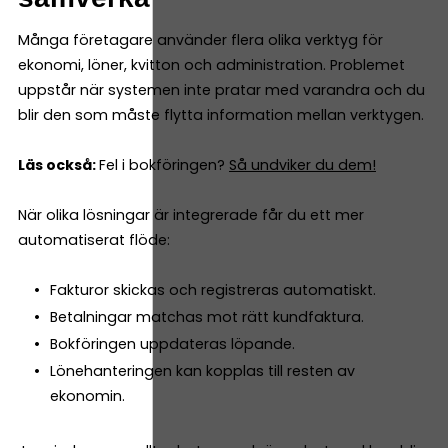
Många företagare använder flera olika verktyg för
ekonomi, löner, kvitton och administration. Problemet
uppstår när systemen inte pratar med varandra och du
blir den som måste flytta information mellan verktygen.
Läs också:
Fel i bokföringen?
Så undviker du dem!
När olika lösningar är integrerade får du ett mer
automatiserat flöde:
Fakturor skickas och registreras automatiskt.
Betalningar matchas mot rätt kundfaktura.
Bokföringen uppdateras löpande.
Lönehanteringen kan kopplas till resten av
ekonomin.