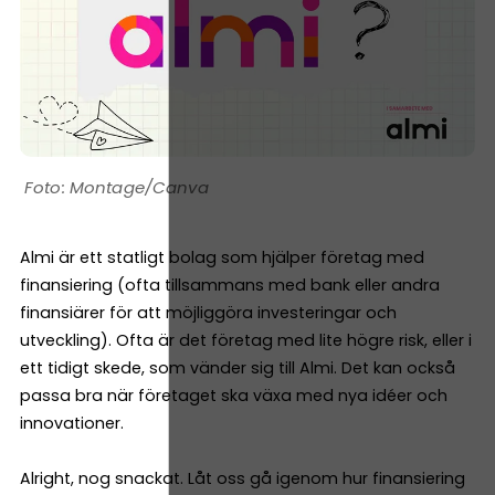
Montage/Canva
Almi är ett statligt bolag som hjälper företag med
finansiering (ofta tillsammans med bank eller andra
finansiärer för att möjliggöra investeringar och
utveckling). Ofta är det företag med lite högre risk, eller i
ett tidigt skede, som vänder sig till Almi. Det kan också
passa bra när företaget ska växa med nya idéer och
innovationer.
Alright, nog snackat. Låt oss gå igenom hur finansiering