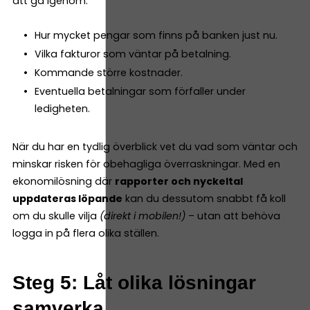
att gå igenom:
Hur mycket pengar som finns på banken just nu.
Vilka fakturor som väntar på betalning.
Kommande större kostnader.
Eventuella betalningar som förfaller under
ledigheten.
När du har en tydlig överblick vet du vad som väntar och
minskar risken för obehagliga överraskningar. Med en
ekonomilösning där
rapporter och nyckeltal
uppdateras löpande
kan du dessutom snabbt få koll
om du skulle vilja
(direkt i mobilen!)
– utan att behöva
logga in på flera olika ställen.
Steg 5: Låt olika lösningar
samverka