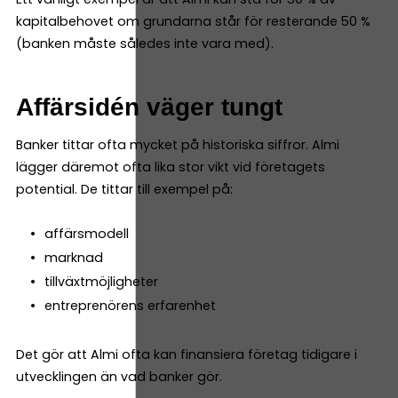
kapitalbehovet om grundarna står för resterande 50 %
(banken måste således inte vara med).
Affärsidén väger tungt
Banker tittar ofta mycket på historiska siffror. Almi
lägger däremot ofta lika stor vikt vid företagets
potential. De tittar till exempel på:
affärsmodell
marknad
tillväxtmöjligheter
entreprenörens erfarenhet
Det gör att Almi ofta kan finansiera företag tidigare i
utvecklingen än vad banker gör.