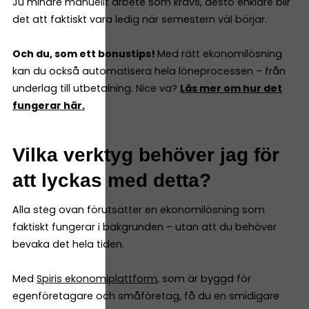
Ju mindre manuellt arbete som krävs, desto enklare blir
det att faktiskt vara ledig när semestern väl börjar.
Och du, som ett bonustips!
Med rätt ekonomilösning
kan du också automatisera hela löneprocessen – från
underlag till utbetalning. Nice va?
Läs mer om hur det
fungerar här.
Vilka verktyg behöver jag för
att lyckas med detta?
Alla steg ovan förutsätter en ekonomilösning som
faktiskt fungerar i bakgrunden – utan att du behöver
bevaka det hela tiden.
Med
Spiris ekonomiplattform
, som är byggd för
egenföretagare och småföretag, få du en smidigare