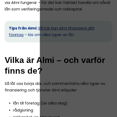
via Almi fungerar – för det kan faktiskt handla om såväl
lån som verifieringsmedel och riskkapital.
Tips från Almi:
Så här kan Almi finansiera ditt
företag
– läs om olika typer av lån
Vilka är Almi – och varför
finns de?
Så låt oss börja där, och sammanfatta vilka typer av
finansiering och tjänster Almi erbjuder:
lån till företag (av olika slag)
rådgivning