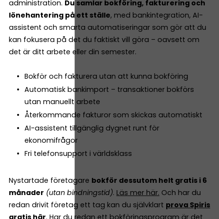
administration.
Du samlar bokföring, fakturering och
lönehantering på ett ställe
, med bankintegration, AI-
assistent och smarta automatiseringar som gör att du
kan fokusera på det du faktiskt vill göra – oavsett om
det är ditt arbete eller din semester.
Bokför och fakturera utan att kunna bokföring
Automatisk bankimport – transaktioner bokförs
utan manuellt arbete
Återkommande fakturor som skickas automatiskt
AI-assistent tillgänglig dygnet runt för
ekonomifrågor
Fri telefonsupport i världsklass
Nystartade företagare
bokför dessutom helt gratis i 6
månader
(utan bindningstid)
.
Läs mer här.
Och har du
redan drivit företag ett tag kan du självklart
prova Spiris
gratis här
. Har du redan ett bokföringsprogram är det