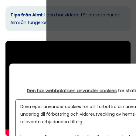
Tips från Almi:
I den här videon får du veta hur ett
Almilån fungerar.
Den här webbplatsen använder cookies
för sta
Driva eget använder cookies för att förbättra din anvä
underlag till förbättring och vidareutveckling av hems
relevanta erbjudanden till dig.