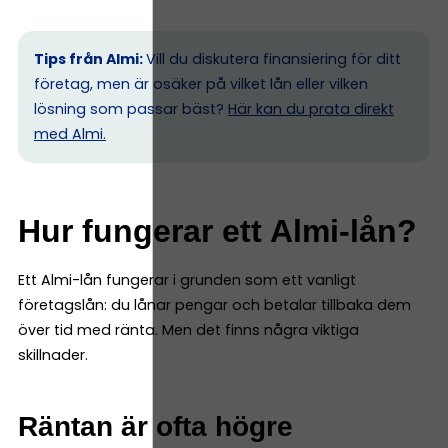
Tips från Almi:
Vill du diskutera finansiering för ditt
företag, men är osäker på vilket lån eller vilken
lösning som passar bäst?
Här kan du prata direkt
med Almi.
Hur fungerar ett Almi-lån?
Ett Almi-lån fungerar i grunden som ett vanligt
företagslån: du lånar pengar och betalar tillbaka dem
över tid med ränta. Men det finns några viktiga
skillnader.
Räntan är ofta högre