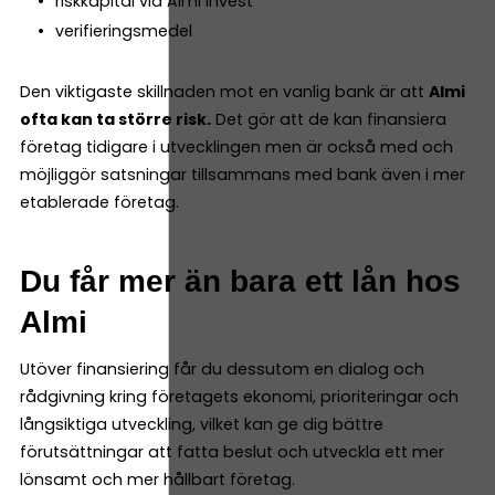
riskkapital via Almi Invest
verifieringsmedel
Den viktigaste skillnaden mot en vanlig bank är att
Almi
ofta kan ta större risk.
Det gör att de kan finansiera
företag tidigare i utvecklingen men är också med och
möjliggör satsningar tillsammans med bank även i mer
etablerade företag.
Du får mer än bara ett lån hos
Almi
Utöver finansiering får du dessutom en dialog och
rådgivning kring företagets ekonomi, prioriteringar och
långsiktiga utveckling, vilket kan ge dig bättre
förutsättningar att fatta beslut och utveckla ett mer
lönsamt och mer hållbart företag.