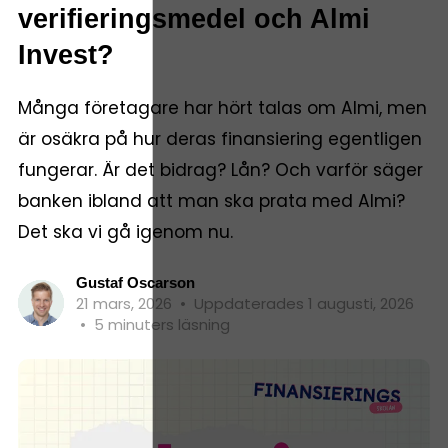
verifieringsmedel och Almi
Invest?
Många företagare har hört talas om Almi, men
är osäkra på hur deras finansiering egentligen
fungerar. Är det bidrag? Lån? Och varför säger
banken ibland att man ska prata med Almi?
Det ska vi gå igenom nu.
Gustaf Oscarson
21 mars, 2026
•
Uppdaterades 1 augusti, 2026
•
5 minuters läsning