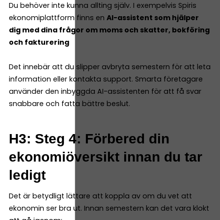
Du behöver inte kunna allting själv. I exempelvis Spiris
ekonomiplattform finns en
AI-assistent som hjälper
dig med dina frågor om moms och skatter, bokföring
och fakturering
Det innebär att du slipper avbryta semestern för att leta
information eller kontakta support. Smarta företagare
använder den inbyggda AI-assistenten för att få svar
snabbare och fatta bättre beslut.
H3: Steg 4: Förbered din
ekonomiöversikt innan du tar
ledigt
Det är betydligt lättare att koppla av om du vet att
ekonomin ser bra ut. Innan semestern kan det vara klokt