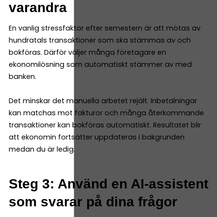
varandra
En vanlig stressfaktor efter semestern är att mötas av
hundratals transaktioner som ska stämmas av och
bokföras. Därför väljer många företagare en
ekonomilösning som automatiskt stämmer av med
banken.
Det minskar det manuella arbetet rejält. Inbetalningar
kan matchas mot fakturor och många återkommande
transaktioner kan bokföras automatiskt. Resultatet blir
att ekonomin fortsätter uppdateras i bakgrunden
medan du är ledig.
Steg 3: Använd en AI-assistent
som svarar på dina frågor