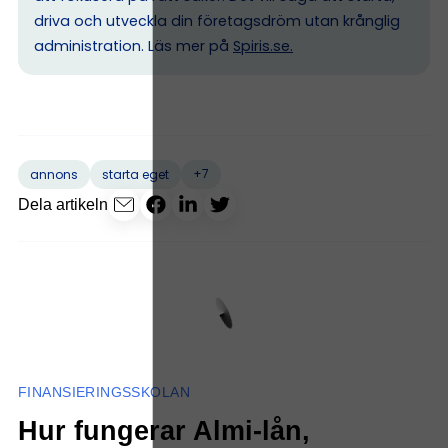
driva och utveckla din företagsdröm utan krånglig
administration. Läs mer på
Spiris.se
.
+7
annons
starta eget
Dela artikeln
FINANSIERINGSSKOLAN
Hur fungerar Almi-lån,