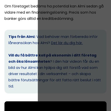
Om företaget bedöms ha potential kan Almi sedan gå
vidare med en finansieringslösning. Precis som hos
banker görs alltid en kreditbedömning.
Tips från Almi:
Vad behöver man förbereda inför
låneansökan hos Almi?
Det lär du dig här.
Vill du få bättre koll på ekonomin i ditt företag
och öka lönsamheten
? I den här videon får du en
bild av hur Almi kan hjälpa dig att förstå vad som
driver resultatet i din verksamhet – och skapa
bättre förutsättningar för att fatta rätt beslut i rätt
tid.