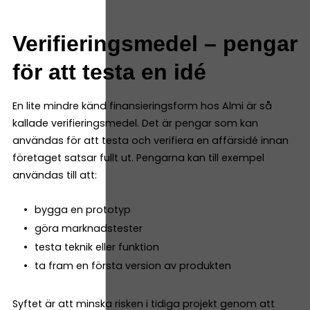
Verifieringsmedel – pengar
för att testa en idé
En lite mindre känd finansieringsform hos Almi är så
kallade verifieringsmedel. Det är pengar som kan
användas för att testa och verifiera en affärsidé innan
företaget satsar fullt ut. Pengarna kan till exempel
användas till att:
bygga en prototyp
göra marknadstester
testa teknik eller funktion
ta fram en första version av produkten
Syftet är att minska risken i tidiga projekt genom att