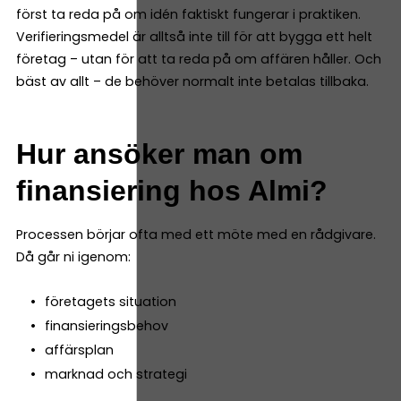
först ta reda på om idén faktiskt fungerar i praktiken.
Verifieringsmedel är alltså inte till för att bygga ett helt
företag – utan för att ta reda på om affären håller. Och
bäst av allt – de behöver normalt inte betalas tillbaka.
Hur ansöker man om
finansiering hos Almi?
Processen börjar ofta med ett möte med en rådgivare.
Då går ni igenom:
företagets situation
finansieringsbehov
affärsplan
marknad och strategi