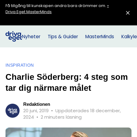
Få tillgång till kunskapen andra bara drömmer om.
»
Driva Eget MasterMinds
Nyheter
Tips & Guider
MasterMinds
Kalkyle
INSPIRATION
Charlie Söderberg: 4 steg som
tar dig närmare målet
Redaktionen
20 juni, 2019
•
Uppdaterades 18 december,
2024
•
2 minuters läsning