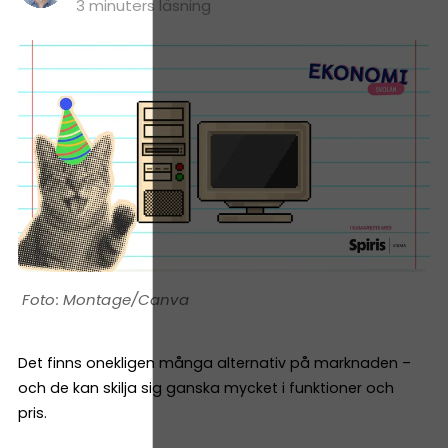
3 minuters läsning
Montage/Canva
Det finns onekligen många alternativ på marknaden –
och de kan skilja sig ganska mycket i funktioner och
pris.