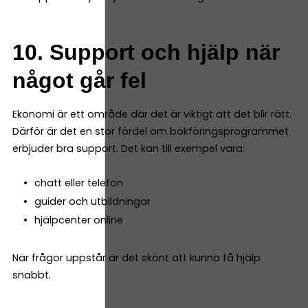
10. Support och hjälp när
något går fel
Ekonomi är ett område där det är viktigt att det blir rätt.
Därför är det en stor fördel om bokföringsprogrammet
erbjuder bra support. Det kan till exempel vara:
chatt eller telefon
guider och utbildningar
hjälpcenter online
När frågor uppstår är det skönt att kunna få hjälp
snabbt.