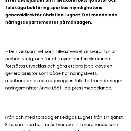
Efter avslöjandet om Tillväxtverkets lyxnotor och
felaktiga bokföring sparkas myndighetens
generaldirektör Christina Lugnet. Det meddelade
näringsdepartementet på måndagen.
– Den verksamhet som Tillväxtverket ansvarar för är
oerhört viktig, och för att myndigheten ska kunna
fortsätta utvecklas och göra ett bra jobb krävs en
generaldirektör som både har näringslivets,
medborgarnas och regeringens fulla förtroende, säger
näringsminister Annie Lööf i ett pressmeddelande.
Från och med torsdag entledigas Lugnet från sin tjänst.
Eftersom hon har tre år kvar av sitt förordnande som