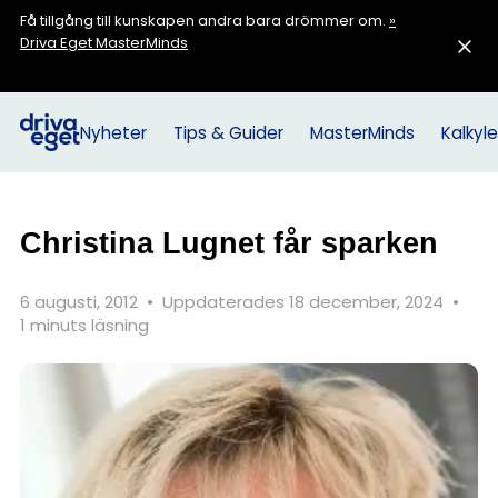
Få tillgång till kunskapen andra bara drömmer om.
»
Driva Eget MasterMinds
Nyheter
Tips & Guider
MasterMinds
Kalkyle
Christina Lugnet får sparken
6 augusti, 2012
•
Uppdaterades 18 december, 2024
•
1 minuts läsning