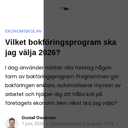
EKONOMISKOLAN
Vilket bokföringsprogram ska
jag välja 2026?
I dag använder nästan alla företag någon
form av bokföringsprogram. Programmen gör
bokföringen enklare, automatiserar mycket av
arbetet och hjälper dig att hålla koll på
företagets ekonomi. Men vilket ska jag välja?
Gustaf Oscarson
7 juni, 2026
•
Uppdaterades 2 augusti, 2026
•