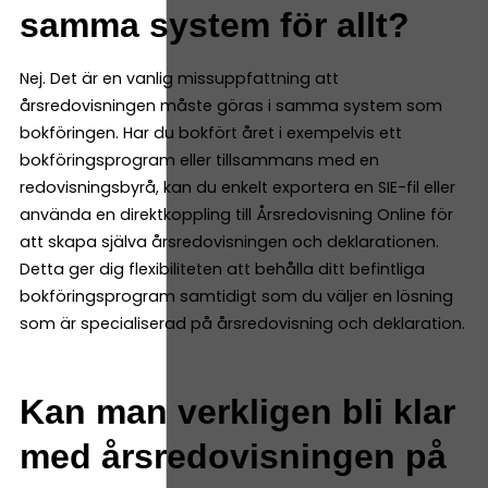
samma system för allt?
Nej. Det är en vanlig missuppfattning att
årsredovisningen måste göras i samma system som
bokföringen. Har du bokfört året i exempelvis ett
bokföringsprogram eller tillsammans med en
redovisningsbyrå, kan du enkelt exportera en SIE-fil eller
använda en direktkoppling till Årsredovisning Online för
att skapa själva årsredovisningen och deklarationen.
Detta ger dig flexibiliteten att behålla ditt befintliga
bokföringsprogram samtidigt som du väljer en lösning
som är specialiserad på årsredovisning och deklaration.
Kan man verkligen bli klar
med årsredovisningen på