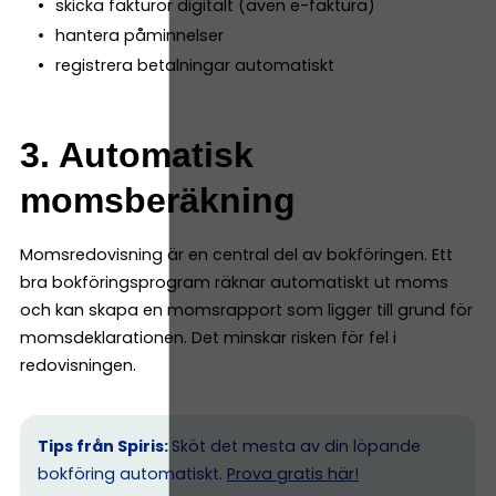
skicka fakturor digitalt (även e-faktura)
hantera påminnelser
registrera betalningar automatiskt
3. Automatisk
momsberäkning
Momsredovisning är en central del av bokföringen. Ett
bra bokföringsprogram räknar automatiskt ut moms
och kan skapa en momsrapport som ligger till grund för
momsdeklarationen. Det minskar risken för fel i
redovisningen.
Tips från Spiris:
Sköt det mesta av din löpande
bokföring automatiskt.
Prova gratis här!