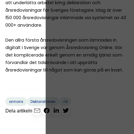
att underlätta arbetet kring deklaration och
årsredovisningar för Sveriges företagare. Idag är över
150 000 årsredovisningar inlämnade via systemet av 40
000+ användare.
Den allra första årsredovisningen som lämnades in
digitalt i Sverige var genom Årsredovisning Online. Gör
det komplicerade enkelt genom en smidig tjänst som
förvandlar det tidskrävande i att upprätta
årsredovisningar till något som kan göras på en kvart.
+3
annons
Deklarationen
Dela artikeln