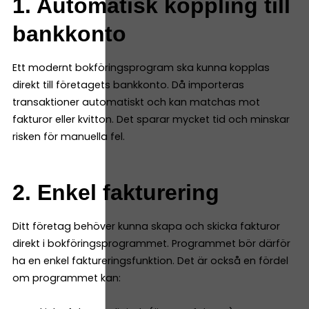
1. Automatisk koppling till
bankkonto
Ett modernt bokföringsprogram ska kunna kopplas
direkt till företagets bankkonto. Då importeras
transaktioner automatiskt och kan matchas mot
fakturor eller kvitton. Det sparar mycket tid och minskar
risken för manuella fel.
2. Enkel fakturering
Ditt företag behöver kunna skapa och skicka fakturor
direkt i bokföringsprogrammet. Programmet bör därför
ha en enkel faktureringsfunktion. Det är också en fördel
om programmet kan: