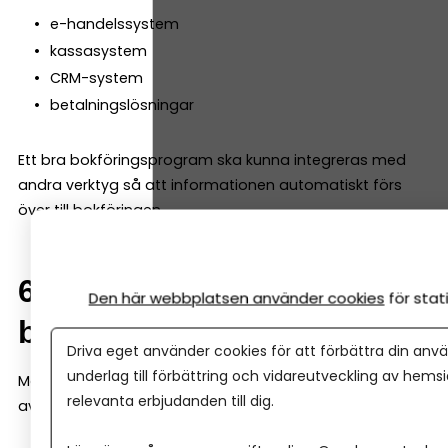
e-handelssystem
kassasystem
CRM-system
betalningslösningar
Ett bra bokföringsprogram ska kunna integreras med
andra verktyg så att informationen automatiskt förs
över till bokföringen.
6. Automatisering av
Den här webbplatsen använder cookies
för sta
bokföringen
Driva eget använder cookies för att förbättra din anvä
underlag till förbättring och vidareutveckling av hems
Moderna bokföringsprogram kan automatisera mycket
relevanta erbjudanden till dig.
av bokföringen. Till exempel kan systemet: