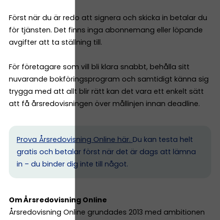
Först när du är redo att signera och skicka in betalar du
för tjänsten. Det finns inga abonnemang eller löpande
avgifter att ta ställning till.
För företagare som vill bli klara snabbt, behålla sitt
nuvarande bokföringsprogram och samtidigt känna sig
trygga med att allt blir rätt kan det vara ett enkelt sätt
att få årsredovisningen över mållinjen innan deadline.
Prova Årsredovisning Online här.
Du kan testa helt
gratis och betalar först när det är dags att lämna
in – du binder dig inte till något.
Om Årsredovisning Online
Årsredovisning Online grundades 2013 med ambitionen