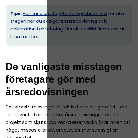
Tips:
Här finns en steg-för-steg-checklista
för alla
stegen när du ska göra årsredovisning och
deklaration i aktiebolag. Har du enskild firma kan du
l
äsa mer här.
De vanligaste misstagen
företagare gör med
årsredovisningen
Det största misstaget är faktiskt inte att göra fel – det
är att vänta för länge. När årsredovisningen blir ett
projekt som skjuts upp vecka efter vecka ökar risken att
något missas eller att arbetet blir mer stressigt än
nödvändigt.