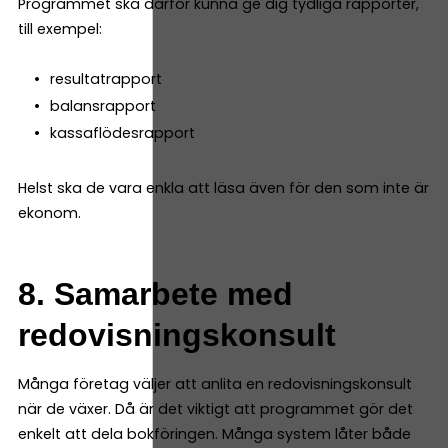
Programmet ska därför kunna ge dig tydliga rapporter,
till exempel:
resultatrapport
balansrapport
kassaflödesrapport
Helst ska de vara enkla att läsa även för den som inte är
ekonom.
8. Samarbete med
redovisningskonsult
Många företag väljer att anlita en redovisningskonsult
när de växer. Då är det viktigt att programmet gör det
enkelt att dela bokföringen. Många system låter både