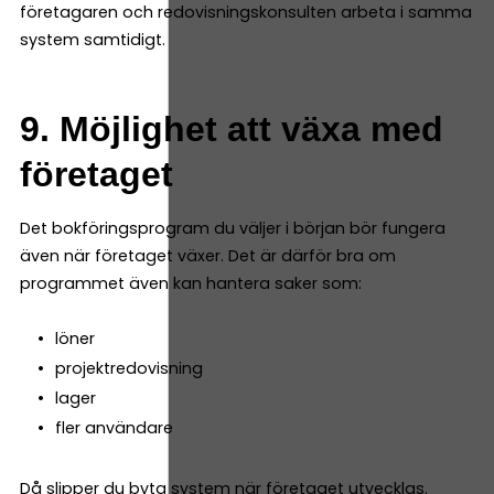
företagaren och redovisningskonsulten arbeta i samma
system samtidigt.
9. Möjlighet att växa med
företaget
Det bokföringsprogram du väljer i början bör fungera
även när företaget växer. Det är därför bra om
programmet även kan hantera saker som:
löner
projektredovisning
lager
fler användare
Då slipper du byta system när företaget utvecklas.