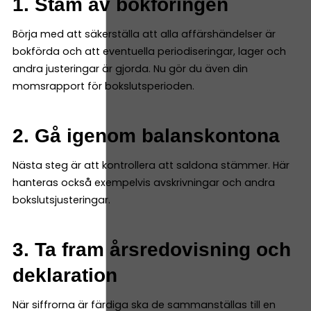
1. Stäm av bokföringen
Börja med att säkerställa att alla affärshändelser är
bokförda och att eventuella periodiseringar, lager och
andra justeringar är gjorda. Nu gör du även din
momsrapport för bokslutsperioden.
2. Gå igenom balanskontona
Nästa steg är att kontrollera att saldona stämmer. Här
hanteras också exempelvis avskrivningar och andra
bokslutsjusteringar.
3. Ta fram årsredovisning och
deklaration
När siffrorna är färdiga ska de sammanställas till en