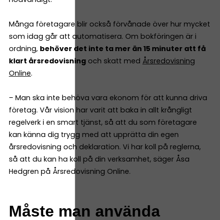
Många företagare blir också förvånade över hur mycket
som idag går att automatisera. Om bokföringen är i
ordning,
behöver det inte ta mer än 15 minuter att få
klart årsredovisning
och skatt med
Årsredovisning
Online
.
– Man ska inte behöva vara ekonom för att kunna driva
företag. Vår vision har varit att baka in allt krångligt
regelverk i en smart tjänst, så att du som företagare
kan känna dig trygg med att upprätta din egen
årsredovisning och deklaration. Vi har koll på reglerna,
så att du kan ha koll på din verksamhet, säger Åsa
Hedgren på Årsredovisning Online.
Måste man använda