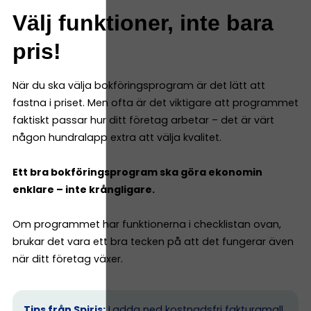
Välj funktioner, inte bara
pris!
När du ska välja bokföringsprogram är det lätt att
fastna i priset. Men ofta är det viktigare att programmet
faktiskt passar hur ditt företag arbetar – det är värt
någon hundralapp extra att välja kvalitet.
Ett bra bokföringsprogram ska göra ekonomin
enklare – inte krångligare.
Om programmet har funktionerna i checklistan ovan,
brukar det vara ett bra tecken på att det fungerar även
när ditt företag växer.
Tips från Spiris:
Ladda ned kostnadsfri fakturamall,