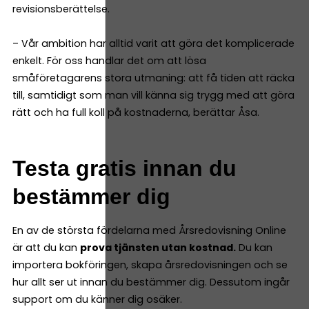
revisionsberättelse.
– Vår ambition har alltid varit att göra det komplicerade
enkelt. För oss handlar det om att lösa
småföretagarens stora utmaning: att få tiden att räcka
till, samtidigt som man vill känna sig trygg med att göra
rätt och ha full koll på kostnaderna, berättar Åsa.
Testa gratis innan du
bestämmer dig
En av de största fördelarna med Årsredovisning Online
är att du kan
prova tjänsten utan kostnad.
Du kan
importera bokföringen, skapa årsredovisningen och se
hur allt ser ut innan du bestämmer dig. Dessutom ingår
support om du känner dig osäker.