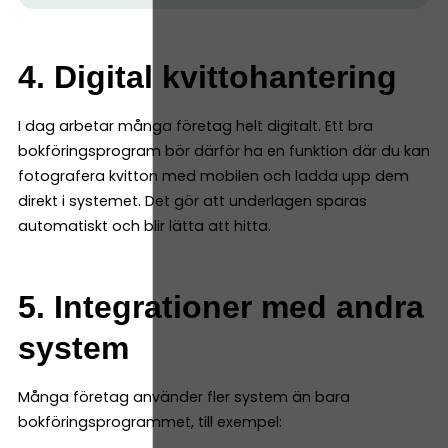
4. Digital kvittohantering
I dag arbetar många företag helt digitalt. Ett bra
bokföringsprogram bör därför ha en funktion där du kan
fotografera kvitton med mobilen och ladda upp dem
direkt i systemet. Det gör att underlagen sparas
automatiskt och blir lätta att hitta.
5. Integrationer med andra
system
Många företag använder fler system än bara
bokföringsprogrammet, till exempel: