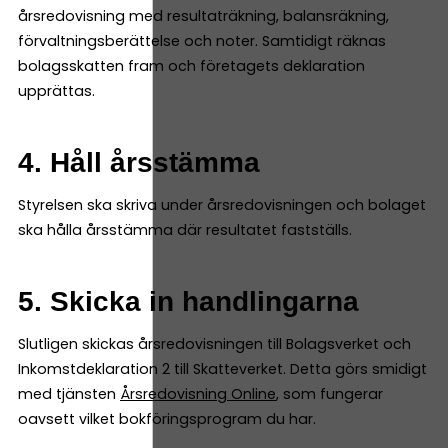
årsredovisning med resultaträkning, balansräkning,
förvaltningsberättelse och noter. Samtidigt räknas
bolagsskatten fram och företagets deklaration
upprättas.
4. Håll årsstämma
Styrelsen ska skriva under årsredovisningen och bolaget
ska hålla årsstämma där resultatet fastställs.
5. Skicka in handlingarna
Slutligen skickas årsredovisningen till Bolagsverket och
Inkomstdeklaration 2 till Skatteverket. Detta görs smidigt
med tjänsten
Årsredovisning Online
, som fungerar
oavsett vilket bokföringsprogram du har.