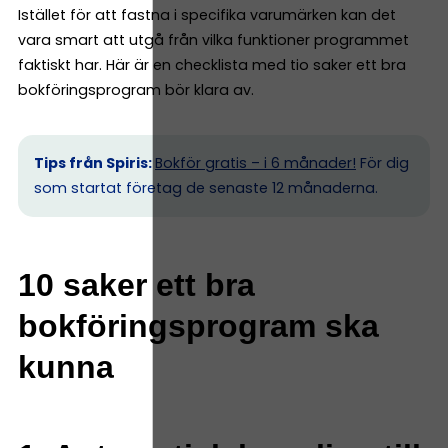
Istället för att fastna i specifika varumärken kan det
vara smart att utgå från vilka funktioner programmet
faktiskt har. Här är en checklista med tio saker ett bra
bokföringsprogram bör klara av.
Tips från Spiris:
Bokför gratis – i 6 månader!
För dig
som startat företag de senaste 12 månaderna.
10 saker ett bra
bokföringsprogram ska
kunna