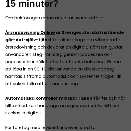
15 minuter?
Om bokföringen redan är klar är svaret ofta ja.
Årsredovisning Online
är Sveriges största fristående
gör-det-själv-tjänst
för aktiebolag som vill upprätta
årsredovisning och deklaration digitalt. Tjänsten guidar
användaren steg-för-steg genom processen och
anpassar innehållet efter företagets bokföring. Genom
att läsa in en SIE-fil, eller använda en direktkoppling
hämtas siffrorna automatiskt och systemet hjälper till
att säkerställa att allt hänger ihop.
Automatiska kontroller minskar risken för fel
och när
allt är klart kan handlingarna signeras med BankID och
skickas in digitalt.
För företag med revisor finns även stöd för