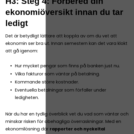
H3: Steg 4: Förbered din
ekonomiöversikt innan du tar
ledigt
Det är betydligt lättare att koppla av om du vet att
ekonomin ser bra ut. Innan semestern kan det vara klokt
att gå igenom:
Hur mycket pengar som finns på banken just nu.
Vilka fakturor som väntar på betalning.
Kommande större kostnader.
Eventuella betalningar som förfaller under
ledigheten.
När du har en tydlig överblick vet du vad som väntar och
minskar risken för obehagliga överraskningar. Med en
ekonomilösning där
rapporter och nyckeltal