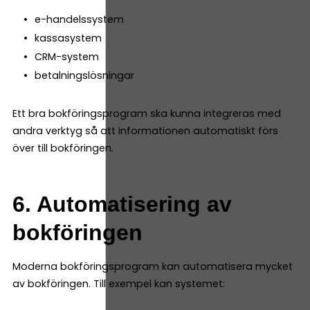
e-handelssystem
kassasystem
CRM-system
betalningslösningar
Ett bra bokföringsprogram ska kunna integreras med
andra verktyg så att informationen automatiskt förs
över till bokföringen.
6. Automatisering av
bokföringen
Moderna bokföringsprogram kan automatisera mycket
av bokföringen. Till exempel kan systemet: