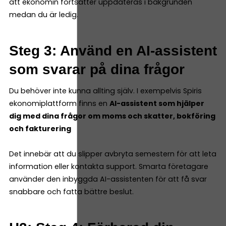
att ekonomin fortsätter uppdateras i bakgrunden
medan du är ledig.
Steg 3: Använd en AI-assistent
som svarar på dina frågor
Du behöver inte kunna allting själv. I exempelvis Spiris
ekonomiplattform finns en
AI-assistent som hjälper
dig med dina frågor om moms och skatter, bokföring
och fakturering
Det innebär att du slipper avbryta semestern för att leta
information eller kontakta support. Smarta företagare
använder den inbyggda AI-assistenten för att få svar
snabbare och fatta bättre beslut.