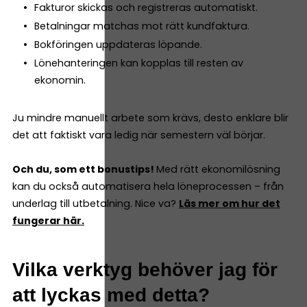
Fakturor skickas och registreras automatiskt.
Betalningar matchas mot rätt kundfaktura.
Bokföringen uppdateras löpande.
Lönehanteringen kan kopplas till resten av
ekonomin.
Ju mindre manuellt arbete som krävs, desto enklare blir
det att faktiskt vara ledig när semestern väl börjar.
Och du, som ett bonustips!
Med rätt ekonomilösning
kan du också automatisera hela löneprocessen – från
underlag till utbetalning. Nice va?
Läs mer om hur det
fungerar här.
Vilka verktyg behöver jag för
att lyckas med detta?