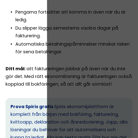
Pengarna fortsätter att komma in även när du är
ledig.
Du slipper lägga semesterns vackra dagar på
fakturering.
Automatiska betalningspåminnelser minskar risken
för sena betalningar.
Ditt mål:
att faktureringen jobbar på även när du inte
gör det. Med rätt ekonomilösning är faktureringen också
kopplad till bokföringen, så att allt går sömlöst!
Prova Spiris gratis
Spiris ekonomiplattform är
komplett från början med bokföring, fakturering,
kvittoapp, deklaration och årsredovisning. Japp, alla
lösningar du behöver för att automatisera och
kunna ta ledigt. Alla kan testa gratis (
läs hur gör det