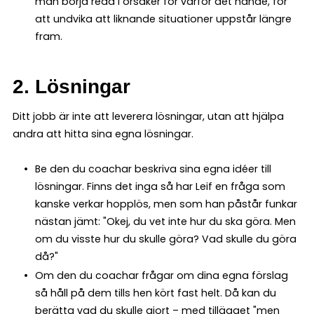
man börja reda i orsaker för varför det hände, för
att undvika att liknande situationer uppstår längre
fram.
2. Lösningar
Ditt jobb är inte att leverera lösningar, utan att hjälpa
andra att hitta sina egna lösningar.
Be den du coachar beskriva sina egna idéer till
lösningar. Finns det inga så har Leif en fråga som
kanske verkar hopplös, men som han påstår funkar
nästan jämt: "Okej, du vet inte hur du ska göra. Men
om du visste hur du skulle göra? Vad skulle du göra
då?"
Om den du coachar frågar om dina egna förslag
så håll på dem tills hen kört fast helt. Då kan du
berätta vad du skulle gjort – med tillägget "men