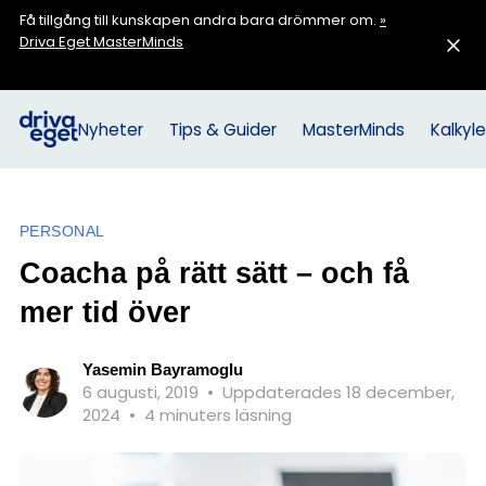
Få tillgång till kunskapen andra bara drömmer om.
»
Driva Eget MasterMinds
Nyheter
Tips & Guider
MasterMinds
Kalkyle
PERSONAL
Coacha på rätt sätt – och få
mer tid över
Yasemin Bayramoglu
6 augusti, 2019
•
Uppdaterades 18 december,
2024
•
4 minuters läsning