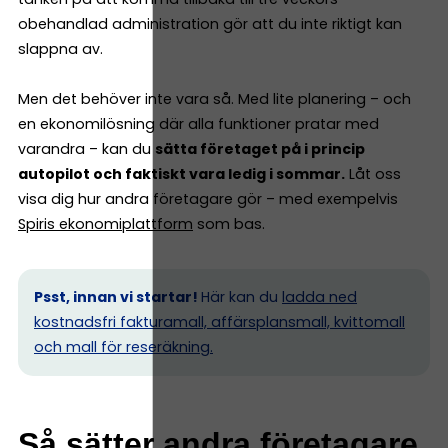
obehandlad administration gör att du inte riktigt kan
slappna av.
Men det behöver inte vara så. Med lite planering – och
en ekonomilösning där alla funktioner pratar med
varandra – kan du
sätta företaget på i princip
autopilot och faktiskt vara ledig i sommar.
Låt oss
visa dig hur andra företagare gör – med exempelvis
Spiris ekonomiplattform
som bas.
Psst, innan vi startar!
Här kan du
ladda ned
kostnadsfri fakturamall, affärsplansmall, kvittomall
och mall för reseräkning.
Så sätter andra företagare