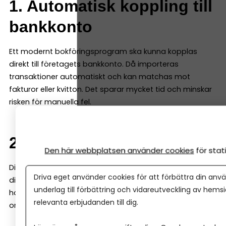
1. Automatisk koppling till
bankkonto
Ett modernt bokföringsprogram ska kunna kopplas
direkt till företagets bankkonto. Då importeras
transaktioner automatiskt och kan matchas mot
fakturor eller kvitton. Det sparar mycket tid och minskar
risken för manuella fel.
2. Enkel fakturering
Den här webbplatsen använder cookies
för sta
Ditt företag behöver kunna skapa och skicka fakturor
Driva eget använder cookies för att förbättra din anvä
direkt i bokföringsprogrammet. Programmet bör därför
underlag till förbättring och vidareutveckling av hems
ha en enkel faktureringsfunktion. Det är också en fördel
relevanta erbjudanden till dig.
om programmet kan: