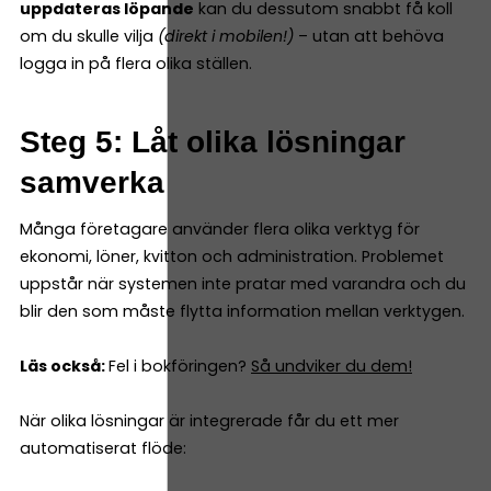
uppdateras löpande
kan du dessutom snabbt få koll
om du skulle vilja
(direkt i mobilen!)
– utan att behöva
logga in på flera olika ställen.
Steg 5: Låt olika lösningar
samverka
Många företagare använder flera olika verktyg för
ekonomi, löner, kvitton och administration. Problemet
uppstår när systemen inte pratar med varandra och du
blir den som måste flytta information mellan verktygen.
Läs också:
Fel i bokföringen?
Så undviker du dem!
När olika lösningar är integrerade får du ett mer
automatiserat flöde: