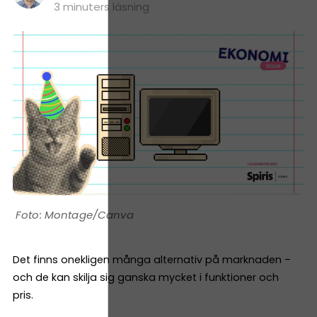
3 minuters läsning
Montage/Canva
Det finns onekligen många alternativ på marknaden –
och de kan skilja sig ganska mycket i funktioner och
pris.