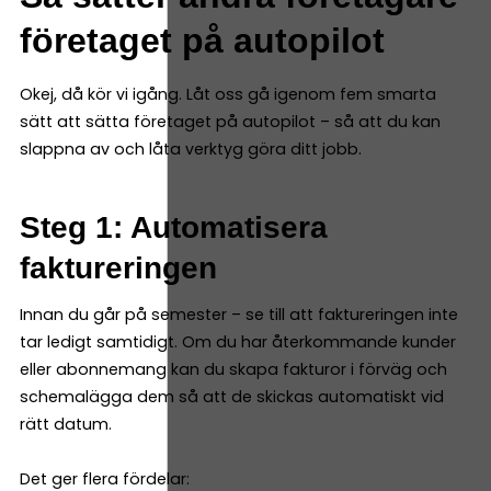
företaget på autopilot
Okej, då kör vi igång. Låt oss gå igenom fem smarta
sätt att sätta företaget på autopilot – så att du kan
slappna av och låta verktyg göra ditt jobb.
Steg 1: Automatisera
faktureringen
Innan du går på semester – se till att faktureringen inte
tar ledigt samtidigt. Om du har återkommande kunder
eller abonnemang kan du skapa fakturor i förväg och
schemalägga dem så att de skickas automatiskt vid
rätt datum.
Det ger flera fördelar: