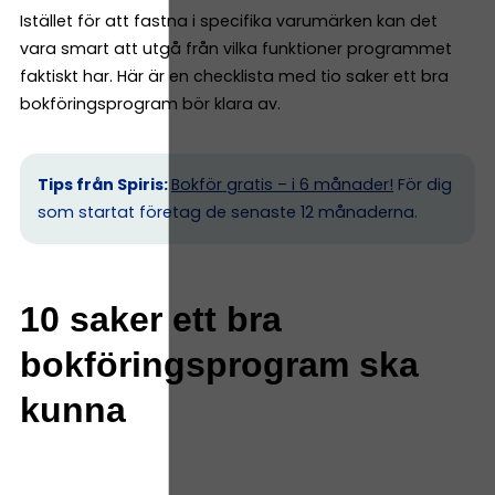
Istället för att fastna i specifika varumärken kan det
vara smart att utgå från vilka funktioner programmet
faktiskt har. Här är en checklista med tio saker ett bra
bokföringsprogram bör klara av.
Tips från Spiris:
Bokför gratis – i 6 månader!
För dig
som startat företag de senaste 12 månaderna.
10 saker ett bra
bokföringsprogram ska
kunna