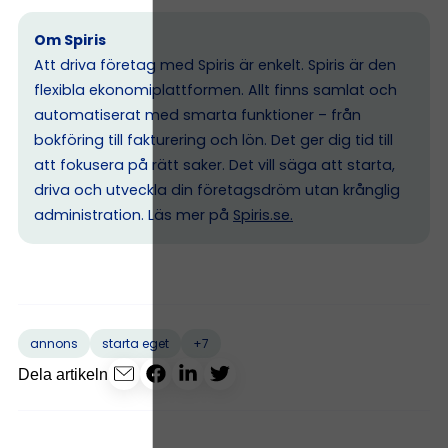
Om Spiris
Att driva företag med Spiris är enkelt. Spiris är den
flexibla ekonomiplattformen. Allt finns samlat och
automatiserat med smarta funktioner – från
bokföring till fakturering och lön. Det ger dig tid till
att fokusera på rätt saker. Det vill säga att starta,
driva och utveckla din företagsdröm utan krånglig
administration. Läs mer på
Spiris.se
.
+7
annons
starta eget
Dela artikeln