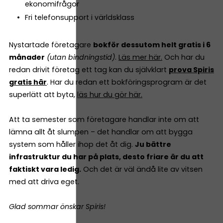
ekonomifrågor
Fri telefonsupport i världsklass
Nystartade företagare
bokför dessutom helt gratis i 6
månader
(utan bindningstid)
.
Läs mer här.
Och har du
redan drivit företag ett tag kan du självklart
prova Spiris
gratis här
. Har du redan ett bokföringsprogram är det
superlätt att byta,
läs hur du gör här.
Att ta semester som företagare handlar inte om att
lämna allt åt slumpen – det handlar om att bygga
system som håller ihop det åt dig.
Ju bättre
infrastruktur du har på plats, desto friare är du att
faktiskt vara ledig.
Och det är väl ändå lite av vitsen
med att driva eget.
Glad sommar önskar Spiris!