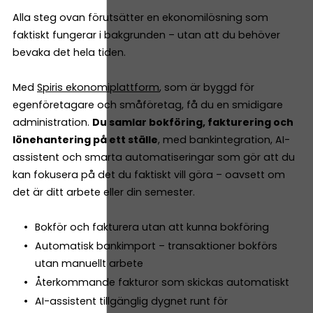
Alla steg ovan förutsätter en ekonomilösning som
faktiskt fungerar i bakgrunden – utan att du behöver
bevaka det hela tiden.
Med
Spiris ekonomiplattform
, som är byggd för
egenföretagare och småföretag, få du en smidigare
administration.
Du samlar bokföring, fakturering och
lönehantering på ett ställe
, med bankintegration, AI-
assistent och smarta automatiseringar som gör att du
kan fokusera på det du faktiskt vill göra – oavsett om
det är ditt arbete eller din semester.
Bokför och fakturera utan att kunna bokföring
Automatisk bankimport – transaktioner bokförs
utan manuellt arbete
Återkommande fakturor som skickas automatiskt
AI-assistent tillgänglig dygnet runt för