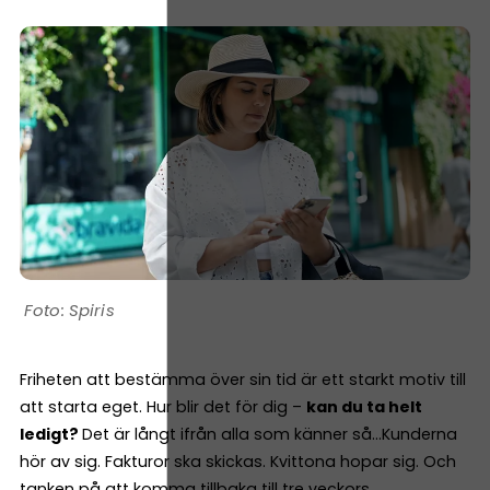
Spiris
Friheten att bestämma över sin tid är ett starkt motiv till
att starta eget. Hur blir det för dig –
kan du ta helt
ledigt?
Det är långt ifrån alla som känner så…Kunderna
hör av sig. Fakturor ska skickas. Kvittona hopar sig. Och
tanken på att komma tillbaka till tre veckors