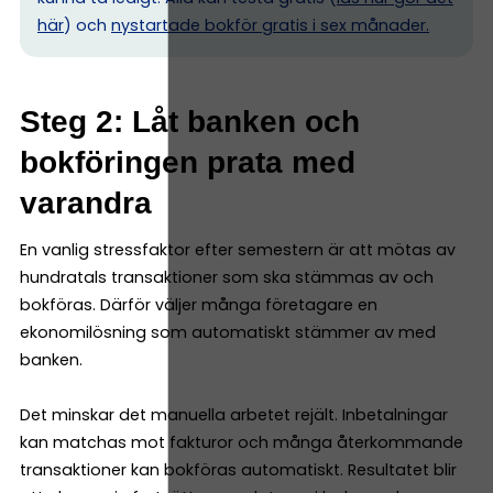
här
) och
nystartade bokför gratis i sex månader.
Steg 2: Låt banken och
bokföringen prata med
varandra
En vanlig stressfaktor efter semestern är att mötas av
hundratals transaktioner som ska stämmas av och
bokföras. Därför väljer många företagare en
ekonomilösning som automatiskt stämmer av med
banken.
Det minskar det manuella arbetet rejält. Inbetalningar
kan matchas mot fakturor och många återkommande
transaktioner kan bokföras automatiskt. Resultatet blir