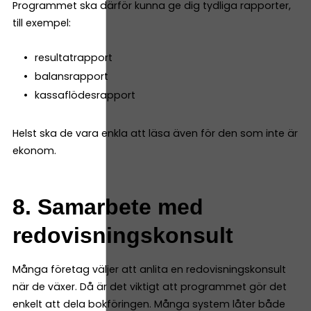
Programmet ska därför kunna ge dig tydliga rapporter,
till exempel:
resultatrapport
balansrapport
kassaflödesrapport
Helst ska de vara enkla att läsa även för den som inte är
ekonom.
8. Samarbete med
redovisningskonsult
Många företag väljer att anlita en redovisningskonsult
när de växer. Då är det viktigt att programmet gör det
enkelt att dela bokföringen. Många system låter både