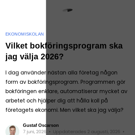
EKONOMISKOLAN
Vilket bokföringsprogram ska
jag välja 2026?
I dag använder nästan alla företag någon
form av bokföringsprogram. Programmen gör
bokföringen enklare, automatiserar mycket av
arbetet och hjälper dig att hålla koll på
företagets ekonomi. Men vilket ska jag välja?
Gustaf Oscarson
7 juni, 2026
•
Uppdaterades 2 augusti, 2026
•