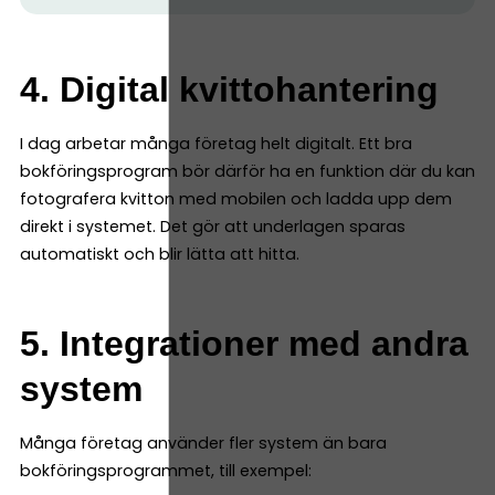
4. Digital kvittohantering
I dag arbetar många företag helt digitalt. Ett bra
bokföringsprogram bör därför ha en funktion där du kan
fotografera kvitton med mobilen och ladda upp dem
direkt i systemet. Det gör att underlagen sparas
automatiskt och blir lätta att hitta.
5. Integrationer med andra
system
Många företag använder fler system än bara
bokföringsprogrammet, till exempel: