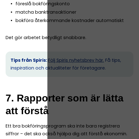
föreslå bokföringskonto
matcha banktransaktioner
bokföra återkommande kostnader automatiskt
Det gör arbetet betydligt snabbare.
Tips från Spiris:
Följ Spiris nyhetsbrev här.
Få tips,
inspiration och aktualiteter för företagare.
7. Rapporter som är lätta
att förstå
Ett bra bokföringsprogram ska inte bara registrera
siffror – det ska också hjälpa dig att förstå ekonomin.