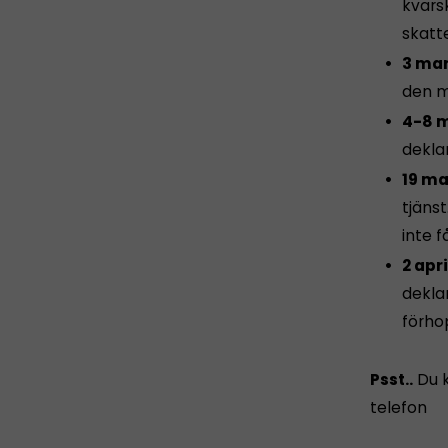
kvarsk
skatte
3 mar
den m
4-8 
dekla
19 ma
tjäns
inte 
2 apri
dekla
förhop
Psst..
Du k
telefon