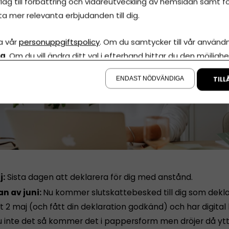
lag till förbättring och vidareutveckling av hemsidan samt fö
ta mer relevanta erbjudanden till dig.
a vår
personuppgiftspolicy
. Om du samtycker till vår användni
la
. Om du vill ändra ditt val i efterhand hittar du den möjlighe
å sidan.
ENDAST NÖDVÄNDIGA
TILL
j:
Sista dagen att deklarera för dig med anstånd.
an av juni:
Nu kommer slutskattebesked till dig som dekla
 2 maj (och fått din deklaration godkänd) och har digital
u inte det så kommer det i pappersform men dröjer då ytt