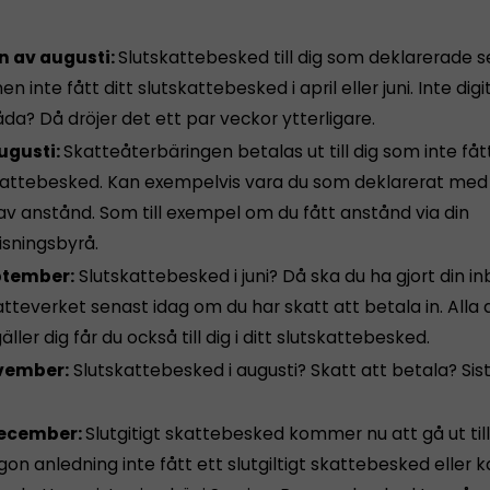
n av augusti:
Slutskattebesked till dig som deklarerade s
n inte fått ditt slutskattebesked i april eller juni. Inte digi
da? Då dröjer det ett par veckor ytterligare.
ugusti:
Skatteåterbäringen betalas ut till dig som inte fåt
kattebesked. Kan exempelvis vara du som deklarerat me
av anstånd. Som till exempel om du fått anstånd via din
isningsbyrå.
ptember:
Slutskattebesked i juni? Då ska du ha gjort din i
katteverket senast idag om du har skatt att betala in. Alla
ller dig får du också till dig i ditt slutskattebesked.
vember:
Slutskattebesked i augusti? Skatt att betala? Si
december:
Slutgitigt skattebesked kommer nu att gå ut til
on anledning inte fått ett slutgiltigt skattebesked eller 