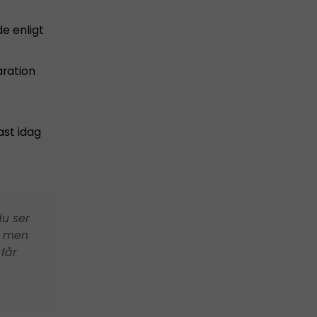
e enligt
aration
ast idag
du ser
tt men
 får