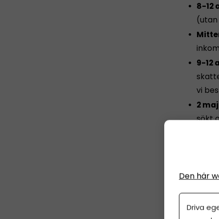
8-12 a
(utan 
Mitte
inkom
9-12 a
skatt
vi bes
2 maj
sökt 
3 maj
med a
kostn
läsa 
Den här w
Driva eg