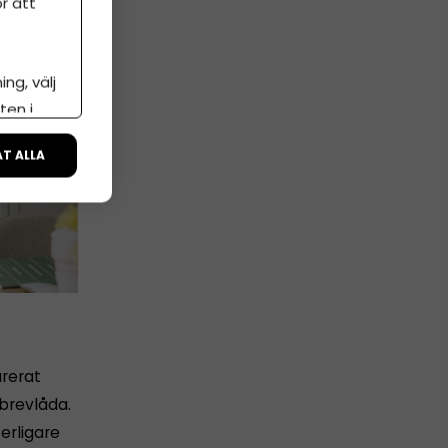
r att
ng, välj
ten i
ÅT ALLA
rerat
 brevlåda.
erligare