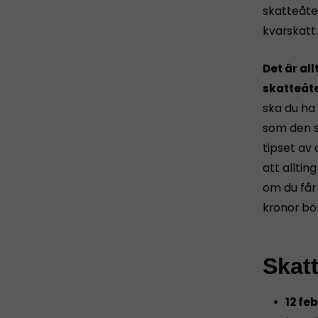
skatteåte
kvarskatt.
Det är al
skatteåt
ska du ha
som den s
tipset av a
att alltin
om du får 
kronor bö
Skatt
12 fe