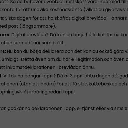
att. Så då behöver eventuell restskatt vara inbetalad till 
konto för att undvika kostnadsränta (vilket du givetvis vill
s:
Sista dagen för att ha skaffat digital brevlåda – annars 
ed post (långsammare).
mars:
Digital brevlåda? Då kan du börja hålla koll för nu k
ration som pdf när som helst.
rs:
Nu kan du börja deklarera och det kan du också göra v
t. Smidigt! Detta även om du har e-legitimation och även
fått inkomstdeklarationen i brevlådan ännu.
l:
Vill du ha pengar i april? Då är 3 april sista dagen att g
rationen (utan att ändra) för att få slutskattebesked och
pningsvis återbäring redan i april.
an godkänna deklarationen i app, e-tjänst eller via sms el