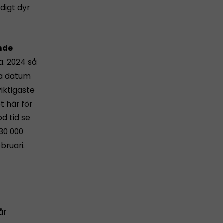
digt dyr
ande
a. 2024 så
ta datum
iktigaste
et här för
od tid se
 30 000
bruari.
år