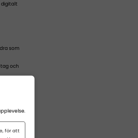
digitalt
ndra som
etag och
u räknar
ndvika
 du kan
upplevelse.
, för att