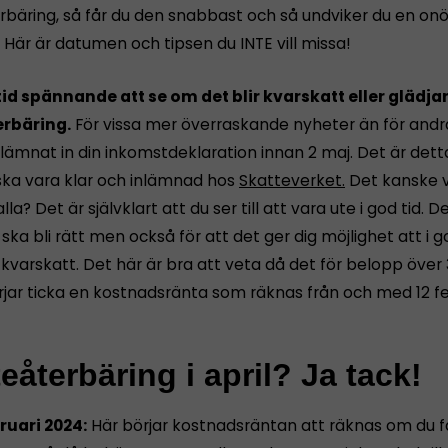
rbäring, så får du den snabbast och så undviker du en onö
 Här är datumen och tipsen du INTE vill missa!
ltid spännande att se om det blir kvarskatt eller glädj
erbäring.
För vissa mer överraskande nyheter än för andr
 lämnat in din inkomstdeklaration innan 2 maj. Det är det
ka vara klar och inlämnad hos
Skatteverket.
Det kanske v
lla? Det är självklart att du ser till att vara ute i god tid. D
g ska bli rätt men också för att det ger dig möjlighet att i g
kvarskatt. Det här är bra att veta då det för belopp över
rjar ticka en kostnadsränta som räknas från och med 12 fe
eåterbäring i april? Ja tack!
bruari 2024:
Här börjar kostnadsräntan att räknas om du f