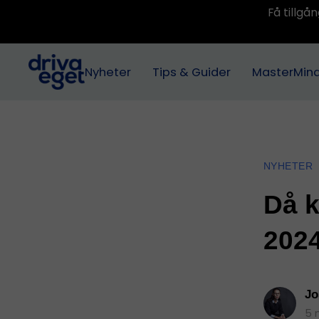
Få tillg
Nyheter
Tips & Guider
MasterMin
NYHETER
Då k
2024
Jo
5 