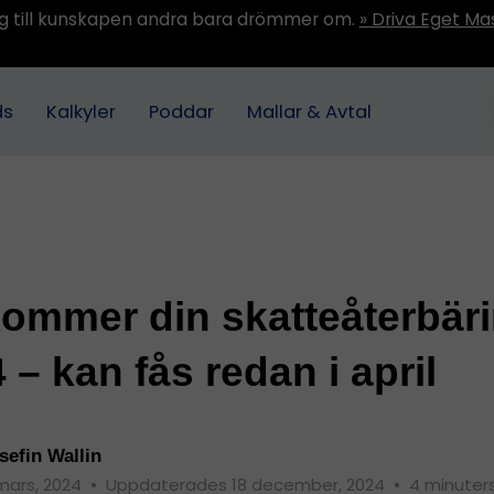
ång till kunskapen andra bara drömmer om.
» Driva Eget Ma
ds
Kalkyler
Poddar
Mallar & Avtal
ommer din skatteåterbär
 – kan fås redan i april
sefin Wallin
mars, 2024
•
Uppdaterades 18 december, 2024
•
4 minuters