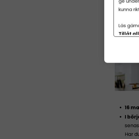
ge under
kunna rik
Läs gärn
Tillåt al
botten p
16 ma
I börj
senast
Har d