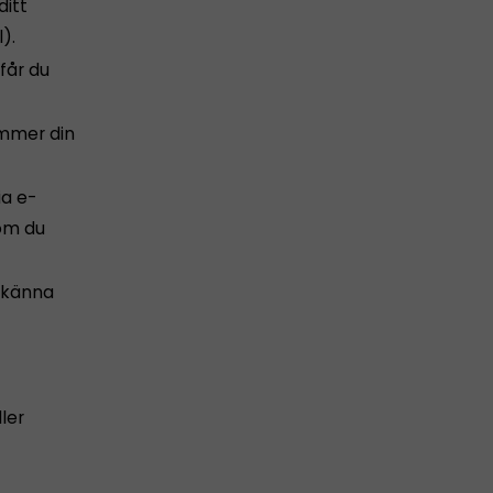
ditt
).
får du
ommer din
ia e-
 om du
odkänna
ler