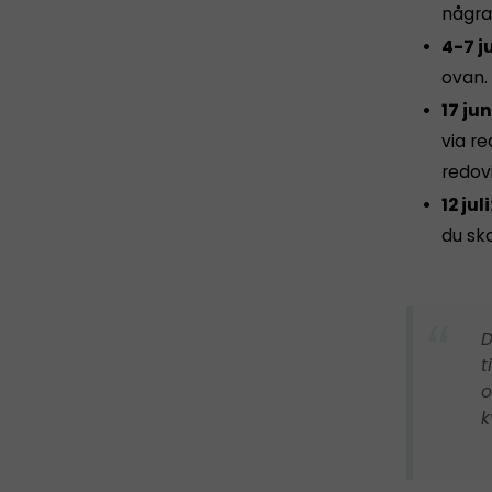
några
4-7 ju
ovan.
17 jun
via re
redovi
12 juli
du ska
D
t
o
k