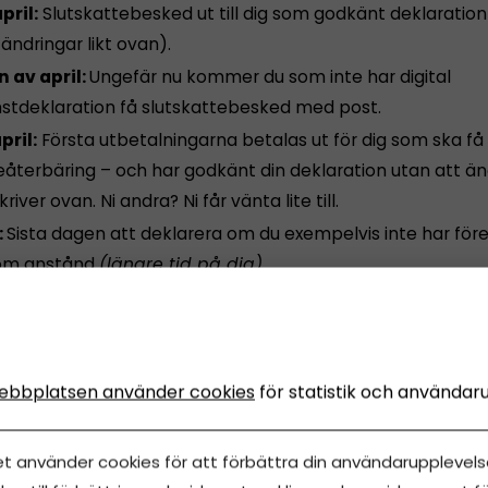
pril:
Slutskattebesked ut till dig som godkänt deklaration 
ändringar likt ovan).
n av april:
Ungefär nu kommer du som inte har digital
stdeklaration få slutskattebesked med post.
pril:
Första utbetalningarna betalas ut för dig som ska få
eåterbäring – och har godkänt din deklaration utan att ä
kriver ovan. Ni andra? Ni får vänta lite till.
:
Sista dagen att deklarera om du exempelvis inte har för
om anstånd
(längre tid på dig).
:
Sista dagen för att betala in extra till skattekontot om d
tt få en kvarskatt på högst 30 000 kronor. Detta för att u
adsränta
(om det är mer än 30 000 gäller andra regler
om ovan).
ebbplatsen använder cookies
för statistik och användar
et använder cookies för att förbättra din användarupplevelse