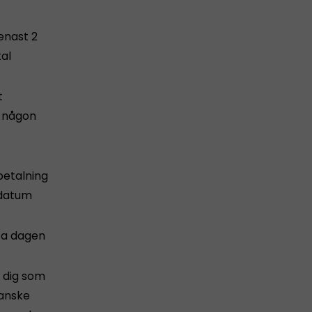
enast 2
tal
t
d någon
nbetalning
 datum
sta dagen
l dig som
kanske