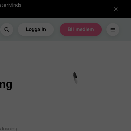
sterMinds
Logga in
Bli medlem
ing
 läsning