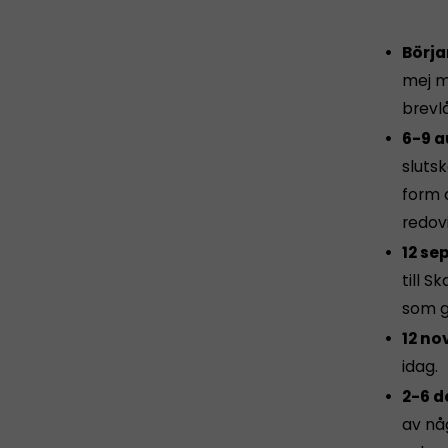
Börja
mej me
brevlå
6-9 a
sluts
form 
redov
12 se
till S
som gä
12 no
idag.
2-6 
av någ