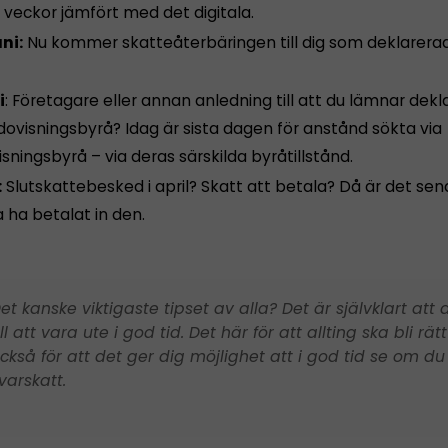
 veckor jämfört med det digitala.
ni:
Nu kommer skatteåterbäringen till dig som deklarerad
i
: Företagare eller annan anledning till att du lämnar dekl
dovisningsbyrå? Idag är sista dagen för anstånd sökta via
sningsbyrå – via deras särskilda byråtillstånd.
:
Slutskattebesked i april? Skatt att betala? Då är det sen
 ha betalat in den.
et kanske viktigaste tipset av alla? Det är självklart att 
ill att vara ute i god tid. Det här för att allting ska bli rä
ckså för att det ger dig möjlighet att i god tid se om du
varskatt.