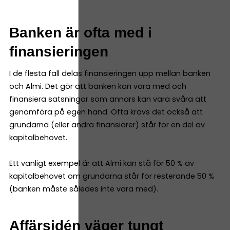
Banken är ofta med i
finansieringen
I de flesta fall delas finansieringen upp mellan banken
och Almi. Det gör att banken kan vara med och
finansiera satsningar som annars kan vara svåra att
genomföra på egen hand. Ofta krävs det också att
grundarna (eller andra finansiärer) står för en del av
kapitalbehovet.
Ett vanligt exempel är att Almi kan stå för 50 % av
kapitalbehovet om grundarna står för resterande 50 %
(banken måste således inte vara med).
Affärsidén väger tungt