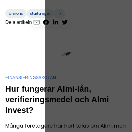
+7
annons
starta eget
Dela artikeln
FINANSIERINGSSKOLAN
Hur fungerar Almi-lån,
verifieringsmedel och Almi
Invest?
Många företagare har hört talas om Almi, men