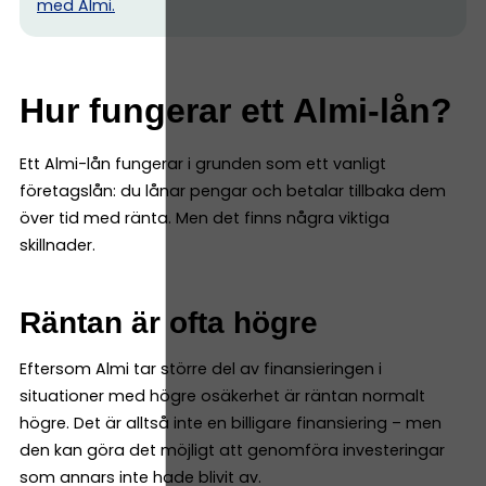
med Almi.
Hur fungerar ett Almi-lån?
Ett Almi-lån fungerar i grunden som ett vanligt
företagslån: du lånar pengar och betalar tillbaka dem
över tid med ränta. Men det finns några viktiga
skillnader.
Räntan är ofta högre
Eftersom Almi tar större del av finansieringen i
situationer med högre osäkerhet är räntan normalt
högre. Det är alltså inte en billigare finansiering – men
den kan göra det möjligt att genomföra investeringar
som annars inte hade blivit av.