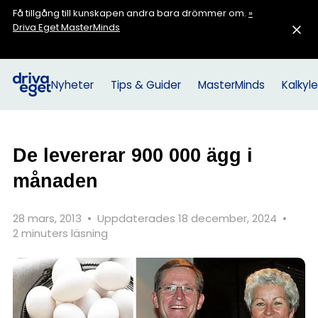
Få tillgång till kunskapen andra bara drömmer om.
»
Driva Eget MasterMinds
Nyheter
Tips & Guider
MasterMinds
Kalkyle
De levererar 900 000 ägg i
månaden
28 mars, 2013
•
Uppdaterades 18 december, 2024
•
2 minuters läsning