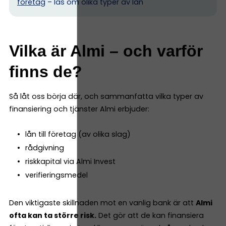
företag
– läs om olika typer av lån
Vilka är Almi – och varför
finns de?
Så låt oss börja där, och sammanfatta vilka typer av
finansiering och tjänster Almi erbjuder:
lån till företag (av olika slag)
rådgivning
riskkapital via Almi Invest
verifieringsmedel
Den viktigaste skillnaden mot en vanlig bank är att
Almi
ofta kan ta större risk.
Det gör att de kan finansiera