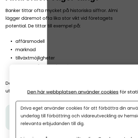
Banker tittar ofta mycket på historiska siffror. Almi
lägger däremot ofta lika stor vikt vid företagets
potential. De tittar till exempel på:
affärsmodell
marknad
tillväxtmöjligheter
entreprenörens erfarenhet
Det gör att Almi ofta kan finansiera företag tidigare i
utvecklingen än vad banker gör.
Den här webbplatsen använder cookies
för sta
Driva eget använder cookies för att förbättra din anvä
Tips från Almi:
I den här videon får du veta hur ett
underlag till förbättring och vidareutveckling av hems
Almilån fungerar.
relevanta erbjudanden till dig.