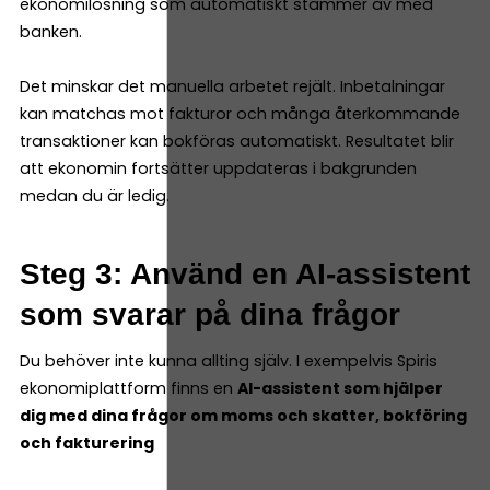
ekonomilösning som automatiskt stämmer av med
banken.
Det minskar det manuella arbetet rejält. Inbetalningar
kan matchas mot fakturor och många återkommande
transaktioner kan bokföras automatiskt. Resultatet blir
att ekonomin fortsätter uppdateras i bakgrunden
medan du är ledig.
Steg 3: Använd en AI-assistent
som svarar på dina frågor
Du behöver inte kunna allting själv. I exempelvis Spiris
ekonomiplattform finns en
AI-assistent som hjälper
dig med dina frågor om moms och skatter, bokföring
och fakturering