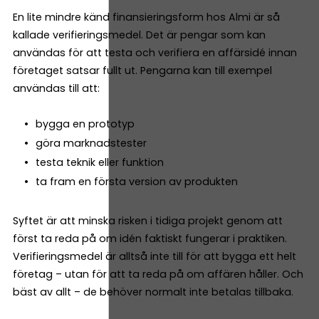
En lite mindre känd finansieringsform hos Almi är så
kallade verifieringsmedel. Det är pengar som kan
användas för att testa och verifiera en affärsidé innan
företaget satsar fullt ut. Pengarna kan till exempel
användas till att:
bygga en prototyp
göra marknadstester
testa teknik eller funktion
ta fram en första version av produkten
Syftet är att minska risken i tidiga projekt genom att
först ta reda på om idén faktiskt fungerar i praktiken.
Verifieringsmedel är alltså inte till för att bygga ett helt
företag – utan för att ta reda på om affären håller. Och
bäst av allt – de behöver normalt inte betalas tillbaka.