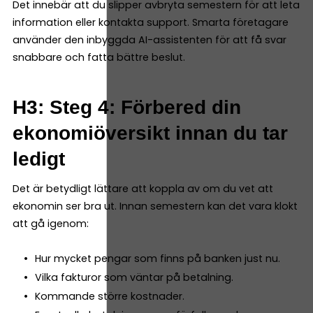
Det innebär att du slipper avbryta semestern för att leta
information eller kontakta support. Smarta företagare
använder den inbyggda AI-assistenten för att få svar
snabbare och fatta bättre beslut.
H3: Steg 4: Förbered din
ekonomiöversikt innan du tar
ledigt
Det är betydligt lättare att koppla av om du vet att
ekonomin ser bra ut. Innan semestern kan det vara klokt
att gå igenom:
Hur mycket pengar som finns på banken just nu.
Vilka fakturor som väntar på betalning.
Kommande större kostnader.