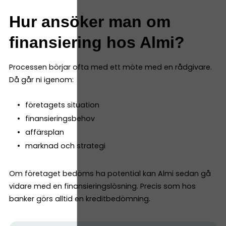
Hur ansöker man om
finansiering hos Almi?
Processen börjar ofta med ett möte med en rådgivare.
Då går ni igenom:
företagets situation
finansieringsbehov
affärsplan
marknad och strategi
Om företaget bedöms ha potential kan Almi sedan gå
vidare med en finansieringslösning. Precis som hos
banker görs alltid en kreditbedömning.