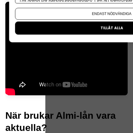
Läs gärna vår
personuppgiftspolicy
. Om du samtycker t
Om du vill ändra ditt val i efterhand hittar du den möjl
ENDAST NÖDVÄNDIGA
TILLÅT ALLA
När brukar Almi-lån vara
aktuella?