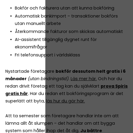
Bokför och fakturera utan att kunna bokföring
Automatisk bankimport – transaktioner bokförs
utan manuellt arbete
Återkommande fakturor som skickas automatiskt
AI-assistent tillgänglig dygnet runt för
ekonomifrågor
Fri telefonsupport i världsklass
Nystartade företagare
bokför dessutom helt gratis i 6
månader
(utan bindningstid)
.
Läs mer här.
Och har du
redan drivit företag ett tag kan du självklart
prova Spiris
gratis här
. Har du redan ett bokföringsprogram är det
superlätt att byta,
läs hur du gör här.
Att ta semester som företagare handlar inte om att
lämna allt åt slumpen – det handlar om att bygga
system som håller ihop det åt dig.
Ju bättre