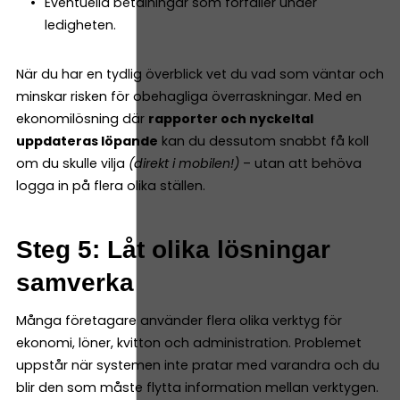
Eventuella betalningar som förfaller under
ledigheten.
När du har en tydlig överblick vet du vad som väntar och
minskar risken för obehagliga överraskningar. Med en
ekonomilösning där
rapporter och nyckeltal
uppdateras löpande
kan du dessutom snabbt få koll
om du skulle vilja
(direkt i mobilen!)
– utan att behöva
logga in på flera olika ställen.
Steg 5: Låt olika lösningar
samverka
Många företagare använder flera olika verktyg för
ekonomi, löner, kvitton och administration. Problemet
uppstår när systemen inte pratar med varandra och du
blir den som måste flytta information mellan verktygen.