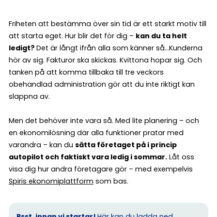
Friheten att bestämma över sin tid är ett starkt motiv till
att starta eget. Hur blir det för dig –
kan du ta helt
ledigt?
Det är långt ifrån alla som känner så…Kunderna
hör av sig. Fakturor ska skickas. Kvittona hopar sig. Och
tanken på att komma tillbaka till tre veckors
obehandlad administration gör att du inte riktigt kan
slappna av.
Men det behöver inte vara så. Med lite planering – och
en ekonomilösning där alla funktioner pratar med
varandra – kan du
sätta företaget på i princip
autopilot och faktiskt vara ledig i sommar.
Låt oss
visa dig hur andra företagare gör – med exempelvis
Spiris ekonomiplattform
som bas.
Psst, innan vi startar!
Här kan du
ladda ned