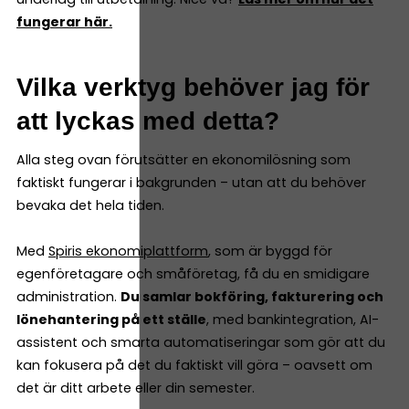
fungerar här.
Vilka verktyg behöver jag för
att lyckas med detta?
Alla steg ovan förutsätter en ekonomilösning som
faktiskt fungerar i bakgrunden – utan att du behöver
bevaka det hela tiden.
Med
Spiris ekonomiplattform
, som är byggd för
egenföretagare och småföretag, få du en smidigare
administration.
Du samlar bokföring, fakturering och
lönehantering på ett ställe
, med bankintegration, AI-
assistent och smarta automatiseringar som gör att du
kan fokusera på det du faktiskt vill göra – oavsett om
det är ditt arbete eller din semester.