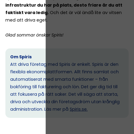
infrastruktur du har på plats, desto friare är du att
faktiskt vara ledig.
Och det är väl ändå lite av vitsen
med att driva eget.
Glad sommar önskar Spiris!
Om Spiris
Att driva företag med Spiris är enkelt. Spiris är den
flexibla ekonomiplattformen. Allt finns samlat och
automatiserat med smarta funktioner – från
bokföring till fakturering och lön. Det ger dig tid till
att fokusera på rätt saker. Det vill säga att starta,
driva och utveckla din företagsdröm utan krånglig
administration. Läs mer på
Spiris.se
.