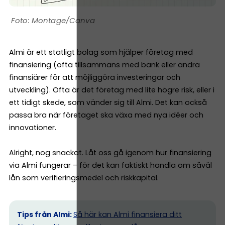
Montage/Canva
Almi är ett statligt bolag som hjälper företag med
finansiering (ofta tillsammans med bank eller andra
finansiärer för att möjliggöra investeringar och
utveckling). Ofta är det företag med lite högre risk, eller i
ett tidigt skede, som vänder sig till Almi. Det kan också
passa bra när företaget ska växa med nya idéer och
innovationer.
Alright, nog snackat. Låt oss gå igenom hur finansiering
via Almi fungerar – för det kan faktiskt handla om såväl
lån som verifieringsmedel och riskkapital.
Tips från Almi:
Så här kan Almi finansiera ditt