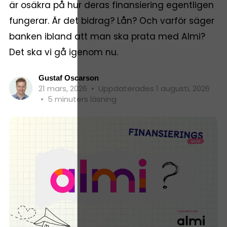
är osäkra på hur deras finansiering egentligen
fungerar. Är det bidrag? Lån? Och varför säger
banken ibland att man ska prata med Almi?
Det ska vi gå igenom nu.
Gustaf Oscarson
21 mars, 2026
•
Uppdaterades 1 augusti, 2026
•
5 minuters läsning