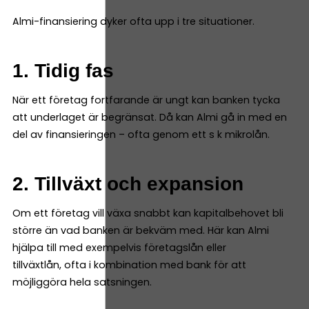
Almi-finansiering dyker ofta upp i tre situationer.
1. Tidig fas
När ett företag fortfarande är ungt kan banken tycka
att underlaget är begränsat. Då kan Almi gå in med en
del av finansieringen – ofta genom ett s k mikrolån.
2. Tillväxt och expansion
Om ett företag vill växa snabbt kan kapitalbehovet bli
större än vad banken är bekväm med. Här kan Almi
hjälpa till med exempelvis företagslån eller
tillväxtlån, ofta i kombination med bank för att
möjliggöra hela satsningen.