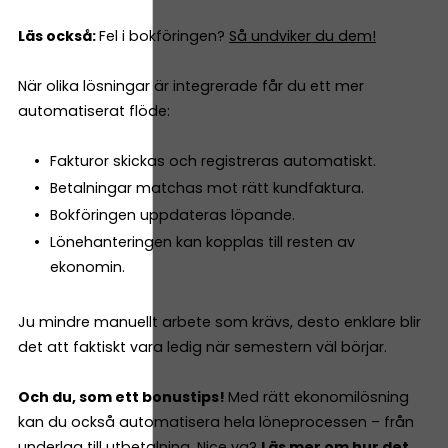
Läs också:
Fel i bokföringen?
Så undviker du dem!
När olika lösningar är integrerade får du ett mer
automatiserat flöde:
Fakturor skickas och registreras automatiskt.
Betalningar matchas mot rätt kundfaktura.
Bokföringen uppdateras löpande.
Lönehanteringen kan kopplas till resten av
ekonomin.
Ju mindre manuellt arbete som krävs, desto enklare blir
det att faktiskt vara ledig när semestern väl börjar.
Och du, som ett bonustips!
Med rätt ekonomilösning
kan du också automatisera hela löneprocessen – från
underlag till utbetalning. Nice va?
Läs mer om hur det