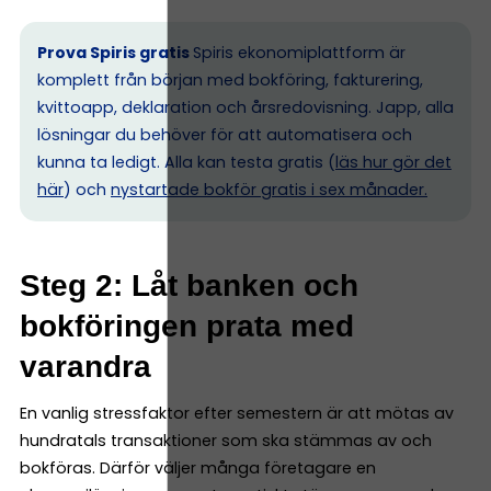
Prova Spiris gratis
Spiris ekonomiplattform är
komplett från början med bokföring, fakturering,
kvittoapp, deklaration och årsredovisning. Japp, alla
lösningar du behöver för att automatisera och
kunna ta ledigt. Alla kan testa gratis (
läs hur gör det
här
) och
nystartade bokför gratis i sex månader.
Steg 2: Låt banken och
bokföringen prata med
varandra
En vanlig stressfaktor efter semestern är att mötas av
hundratals transaktioner som ska stämmas av och
bokföras. Därför väljer många företagare en