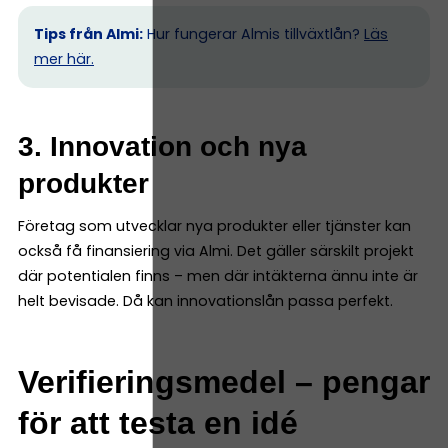
Tips från Almi:
Hur fungerar Almis tillväxtlån?
Läs
mer här.
3. Innovation och nya
produkter
Företag som utvecklar nya produkter eller tjänster kan
också få finansiering via Almi. Det gäller särskilt projekt
där potentialen finns – men där intäkterna ännu inte är
helt bevisade. Då kan innovationslån passa perfekt.
Verifieringsmedel – pengar
för att testa en idé