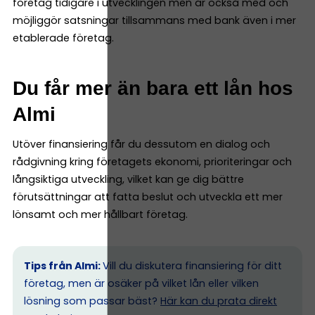
företag tidigare i utvecklingen men är också med och
möjliggör satsningar tillsammans med bank även i mer
etablerade företag.
Du får mer än bara ett lån hos
Almi
Utöver finansiering får du dessutom en dialog och
rådgivning kring företagets ekonomi, prioriteringar och
långsiktiga utveckling, vilket kan ge dig bättre
förutsättningar att fatta beslut och utveckla ett mer
lönsamt och mer hållbart företag.
Tips från Almi:
Vill du diskutera finansiering för ditt
företag, men är osäker på vilket lån eller vilken
lösning som passar bäst?
Här kan du prata direkt