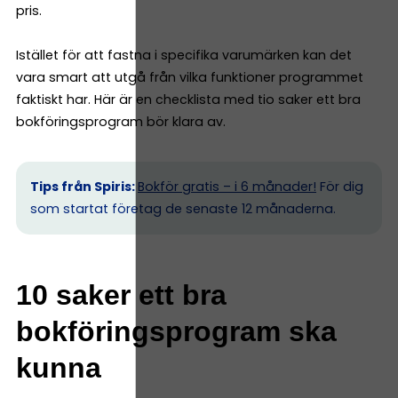
pris.
Istället för att fastna i specifika varumärken kan det
vara smart att utgå från vilka funktioner programmet
faktiskt har. Här är en checklista med tio saker ett bra
bokföringsprogram bör klara av.
Tips från Spiris:
Bokför gratis – i 6 månader!
För dig
som startat företag de senaste 12 månaderna.
10 saker ett bra
bokföringsprogram ska
kunna