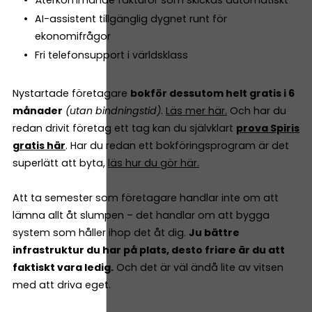
AI-assistent tillgänglig dygnet runt för
ekonomifrågor
Fri telefonsupport i världsklass
Nystartade företagare
bokför dessutom helt gratis i 6
månader
(utan bindningstid)
.
Läs mer här.
Och har du
redan drivit företag ett tag kan du självklart
prova Spiris
gratis här
. Har du redan ett bokföringsprogram är det
superlätt att byta,
läs hur du gör här.
Att ta semester som företagare handlar inte om att
lämna allt åt slumpen – det handlar om att bygga
system som håller ihop det åt dig.
Ju bättre
infrastruktur du har på plats, desto friare är du att
faktiskt vara ledig.
Och det är väl ändå lite av vitsen
med att driva eget.