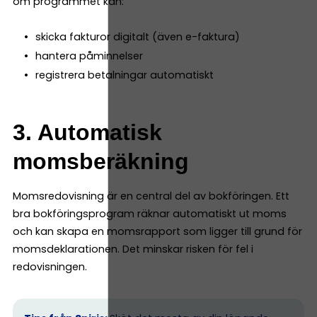
om programmet kan:
skicka fakturor digitalt (även e-faktura)
hantera påminnelser
registrera betalningar automatiskt
3. Automatisk
momsberäkning
Momsredovisning är en central del av bokföringen. Ett
bra bokföringsprogram räknar automatiskt ut moms
och kan skapa en momsrapport som ligger till grund för
momsdeklarationen. Det minskar risken för fel i
redovisningen.