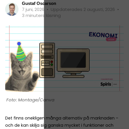
Gustaf Oscarson
7 juni, 2026
•
Uppdaterades 2 augusti, 2026
•
3 minuters läsning
Montage/Canva
Det finns onekligen många alternativ på marknaden –
och de kan skilja sig ganska mycket i funktioner och