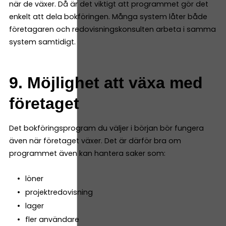
när de växer. Då är det viktigt att programmet gör det
enkelt att dela bokföringen. Många system låter både
företagaren och redovisningskonsulten arbeta i samma
system samtidigt.
9. Möjlighet att växa med
företaget
Det bokföringsprogram du väljer i början bör fungera
även när företaget växer. Det är därför bra om
programmet även kan hantera saker som:
löner
projektredovisning
lager
fler användare