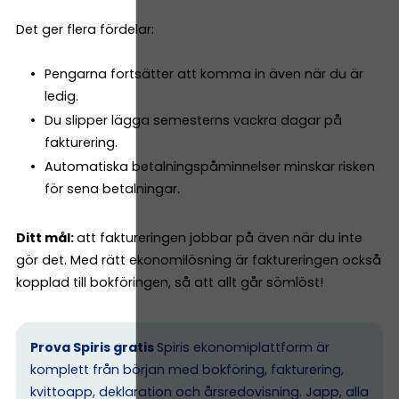
Det ger flera fördelar:
Pengarna fortsätter att komma in även när du är
ledig.
Du slipper lägga semesterns vackra dagar på
fakturering.
Automatiska betalningspåminnelser minskar risken
för sena betalningar.
Ditt mål:
att faktureringen jobbar på även när du inte
gör det. Med rätt ekonomilösning är faktureringen också
kopplad till bokföringen, så att allt går sömlöst!
Prova Spiris gratis
Spiris ekonomiplattform är
komplett från början med bokföring, fakturering,
kvittoapp, deklaration och årsredovisning. Japp, alla