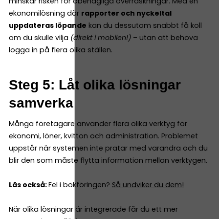
minskar risken för obehagliga överraskningar. Med en
ekonomilösning där
rapporter och nyckeltal
uppdateras löpande
kan du dessutom snabbt få koll
om du skulle vilja
(direkt i mobilen!)
– utan att behöva
logga in på flera olika ställen.
Steg 5: Låt olika lösningar
samverka
Många företagare använder flera olika verktyg för
ekonomi, löner, kvitton och administration. Problemet
uppstår när systemen inte pratar med varandra och du
blir den som måste flytta information mellan verktygen.
Läs också:
Fel i bokföringen?
Så undviker du dem!
När olika lösningar är integrerade får du ett mer