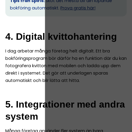
Tips från Spiris:
Sköt det mesta av din löpande
bokföring automatiskt.
Prova gratis här!
4. Digital kvittohantering
I dag arbetar många företag helt digitalt. Ett bra
bokföringsprogram bör därför ha en funktion där du kan
fotografera kvitton med mobilen och ladda upp dem
direkt i systemet. Det gör att underlagen sparas
automatiskt och blir lätta att hitta.
5. Integrationer med andra
system
Många företag använder fler system än bara