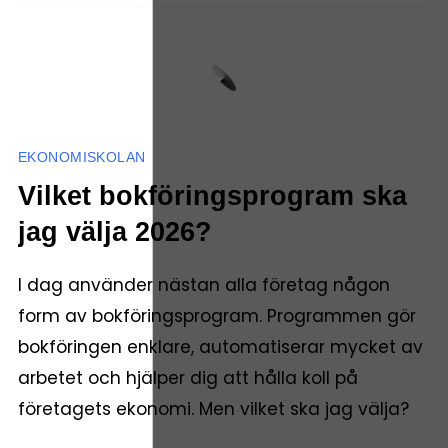
EKONOMISKOLAN
Vilket bokföringsprogram ska
jag välja 2026?
I dag använder nästan alla företag någon
form av bokföringsprogram. Programmen gör
bokföringen enklare, automatiserar mycket av
arbetet och hjälper dig att hålla koll på
företagets ekonomi. Men vilket ska jag välja?