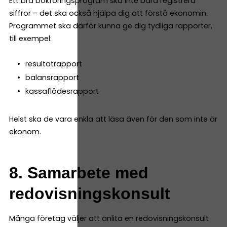
Ett bra bokföringsprogram ska inte bara registrera
siffror – det ska också hjälpa dig att förstå ekonomin.
Programmet ska därför kunna ge dig tydliga rapporter,
till exempel:
resultatrapport
balansrapport
kassaflödesrapport
Helst ska de vara enkla att läsa även för den som inte är
ekonom.
8. Samarbete med
redovisningskonsult
Många företag väljer att anlita en redovisningskonsult