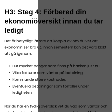
H3: Steg 4: Förbered din
ekonomiöversikt innan du tar
ledigt
Det är betydligt lättare att koppla av om du vet att
ekonomin ser bra ut. Innan semestern kan det vara klokt
att gå igenom:
Hur mycket pengar som finns på banken just nu.
Vilka fakturor som väntar på betalning.
Kommande större kostnader.
Eventuella betalningar som förfaller under
ledigheten.
När du har en tydlig överblick vet du vad som väntar och