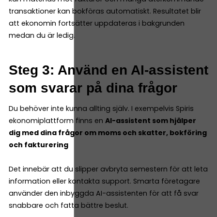
transaktioner kan bokföras automatiskt. Resultatet blir
att ekonomin fortsätter uppdateras i bakgrunden
medan du är ledig.
Steg 3: Använd en AI-assistent
som svarar på dina frågor
Du behöver inte kunna allting själv. I exempelvis Spiris
ekonomiplattform finns en
AI-assistent som hjälper
dig med dina frågor om moms och skatter, bokföring
och fakturering
Det innebär att du slipper avbryta semestern för att leta
information eller kontakta support. Smarta företagare
använder den inbyggda AI-assistenten för att få svar
snabbare och fatta bättre beslut.