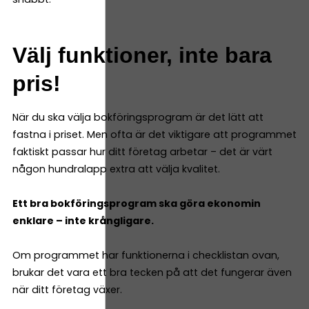
Välj funktioner, inte bara
pris!
När du ska välja bokföringsprogram är det lätt att
fastna i priset. Men ofta är det viktigare att programmet
faktiskt passar hur ditt företag arbetar – det är värt
någon hundralapp extra att välja kvalitet.
Ett bra bokföringsprogram ska göra ekonomin
enklare – inte krångligare.
Om programmet har funktionerna i checklistan ovan,
brukar det vara ett bra tecken på att det fungerar även
när ditt företag växer.