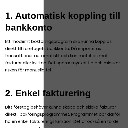
1. Automatisk koppling till
bankkonto
Ett modernt bokföringsprogram ska kunna kopplas
direkt till företagets bankkonto. Då importeras
transaktioner automatiskt och kan matchas mot
fakturor eller kvitton. Det sparar mycket tid och minskar
risken för manuella fel.
2. Enkel fakturering
Ditt företag behöver kunna skapa och skicka fakturor
direkt i bokföringsprogrammet. Programmet bör därför
ha en enkel faktureringsfunktion. Det är också en fördel