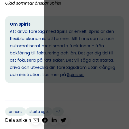
Glad sommar önskar Spiris!
Om Spiris
Att driva företag med Spiris är enkelt. Spiris är den
flexibla ekonomiplattformen. Allt finns samlat och
automatiserat med smarta funktioner – från
bokföring till fakturering och lön. Det ger dig tid till
att fokusera på rätt saker. Det vill säga att starta,
driva och utveckla din företagsdröm utan krånglig
administration. Läs mer på
Spiris.se
.
+7
annons
starta eget
Dela artikeln