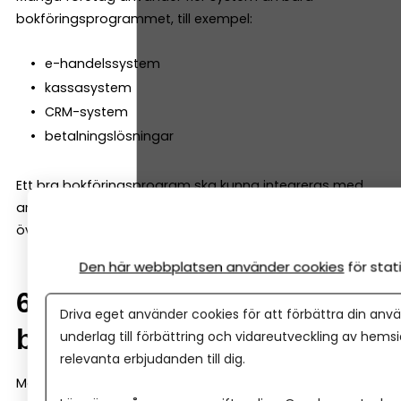
bokföringsprogrammet, till exempel:
e-handelssystem
kassasystem
CRM-system
betalningslösningar
Ett bra bokföringsprogram ska kunna integreras med
andra verktyg så att informationen automatiskt förs
över till bokföringen.
Den här webbplatsen använder cookies
för sta
6. Automatisering av
Driva eget använder cookies för att förbättra din anvä
bokföringen
underlag till förbättring och vidareutveckling av hems
relevanta erbjudanden till dig.
Moderna bokföringsprogram kan automatisera mycket