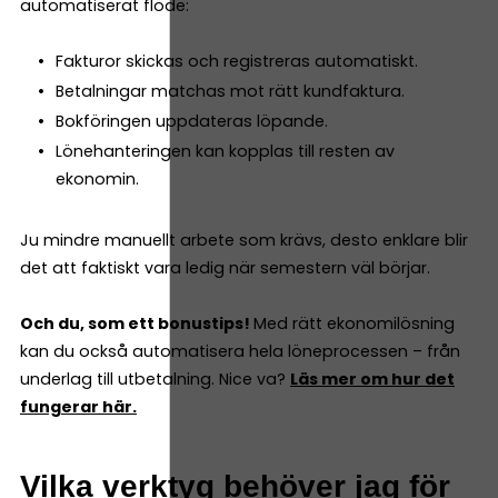
automatiserat flöde:
Fakturor skickas och registreras automatiskt.
Betalningar matchas mot rätt kundfaktura.
Bokföringen uppdateras löpande.
Lönehanteringen kan kopplas till resten av
ekonomin.
Ju mindre manuellt arbete som krävs, desto enklare blir
det att faktiskt vara ledig när semestern väl börjar.
Och du, som ett bonustips!
Med rätt ekonomilösning
kan du också automatisera hela löneprocessen – från
underlag till utbetalning. Nice va?
Läs mer om hur det
fungerar här.
Vilka verktyg behöver jag för