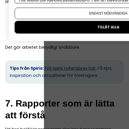
Läs gärna vår
personuppgiftspolicy
. Om du samtycker t
av bokföringen. Till exempel kan systemet:
Om du vill ändra ditt val i efterhand hittar du den möjl
ENDAST NÖDVÄNDIGA
föreslå bokföringskonto
matcha banktransaktioner
TILLÅT ALLA
bokföra återkommande kostnader automatiskt
Det gör arbetet betydligt snabbare.
Tips från Spiris:
Följ Spiris nyhetsbrev här.
Få tips,
inspiration och aktualiteter för företagare.
7. Rapporter som är lätta
att förstå