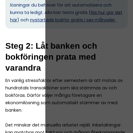
lösningar du behöver för att automatisera och
kunna ta ledigt. Alla kan testa gratis (
läs hur gör det
här
) och
nystartade bokför gratis i sex månader.
Steg 2: Låt banken och
bokföringen prata med
varandra
En vanlig stressfaktor efter semestern är att mötas av
hundratals transaktioner som ska stämmas av och
bokföras. Därför väljer många företagare en
ekonomilösning som automatiskt stämmer av med
banken.
Det minskar det manuella arbetet rejält. Inbetalningar
kan matchas mot fakturor och många återkommande