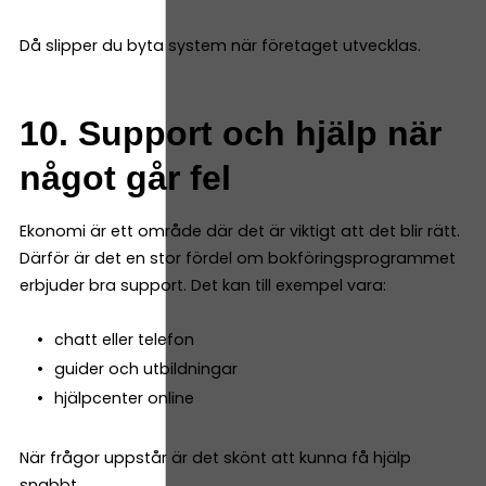
Då slipper du byta system när företaget utvecklas.
10. Support och hjälp när
något går fel
Ekonomi är ett område där det är viktigt att det blir rätt.
Därför är det en stor fördel om bokföringsprogrammet
erbjuder bra support. Det kan till exempel vara:
chatt eller telefon
guider och utbildningar
hjälpcenter online
När frågor uppstår är det skönt att kunna få hjälp
snabbt.