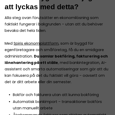
att lyckas med detta?
Alla steg ovan förutsätter en ekonomilösning som
faktiskt fungerar i bakgrunden – utan att du behöver
bevaka det hela tiden.
Med
Spiris ekonomiplattform
, som är byggd för
egenföretagare och småföretag, få du en smidigare
administration.
Du samlar bokföring, fakturering och
lönehantering på ett ställe
, med bankintegration, AI-
assistent och smarta automatiseringar som gör att du
kan fokusera på det du faktiskt vill göra – oavsett om
det är ditt arbete eller din semester.
Bokför och fakturera utan att kunna bokföring
Automatisk bankimport – transaktioner bokförs
utan manuellt arbete
Återkommande fakturor som skickas automatiskt