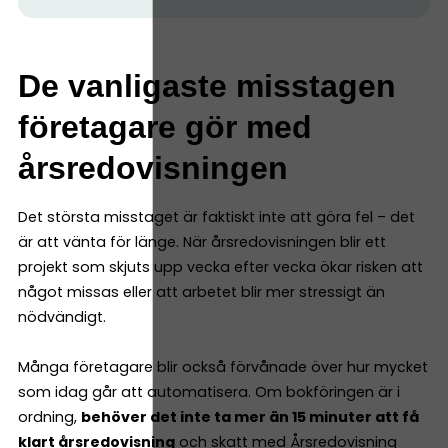
De vanligaste misstagen
företagare gör med
årsredovisningen
Det största misstaget är faktiskt inte att göra fel – det
är att vänta för länge. När årsredovisningen blir ett
projekt som skjuts upp vecka efter vecka ökar risken att
något missas eller att arbetet blir mer stressigt än
nödvändigt.
Många företagare blir också förvånade över hur mycket
som idag går att automatisera. Om bokföringen är i
ordning,
behöver det inte ta mer än 15 minuter att få
klart årsredovisning
och skatt med
Årsredovisning