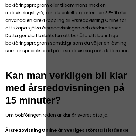
bokföringsprogram eller tillsammans med en
redovisningsbyrå, kan du enkelt exportera en SIE-fil eller
använda en direktkoppling till Årsredovisning Online för
att skapa själva årsredovisningen och deklarationen.
Detta ger dig flexibiliteten att behålla ditt befintliga
bokföringsprogram samtidigt som du väljer en lösning
som är specialiserad på årsredovisning och deklaration.
Kan man verkligen bli klar
med årsredovisningen på
15 minuter?
Om bokföringen redan är klar är svaret ofta ja.
Årsredovisning Online
är Sveriges största fristående