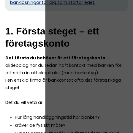
banklösningar för dig som startar eget.
1. Första steget – ett
företagskonto
Det första du behöver är ett företagskonto.
I
aktiebolag har du redan haft kontakt med banken för
att sätta in aktiekapitalet (med bankintyg).
I en enskild firma är bankkontot ofta det första riktiga
steget.
Det du vill veta är:
Hur lång handläggningstid har banken?
Kräver de fysiskt möte?