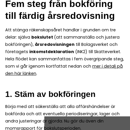
Fem steg från bokföring
till färdig årsredovisning
Att stänga räkenskapsåret handlar i grunden om tre
delar: själva
bokslutet
(att sammanställa och justera
bokföringen),
årsredovisningen
till Bolagsverket och
företagets
inkomstdeklaration
(INK2) till Skatteverket.
Hela flödet kan sammanfattas i fem övergripande steg,
som vi går igenom kortfattat nedan och
mer i detalj på
den här länken
.
1. Stäm av bokföringen
Börja med att säkerställa att alla affärshändelser är
bokförda och att eventuella periodiseringar, lager och
andra justeringar är gjorda. Nu gör du även din
momsrapport för bokslutsperioden.