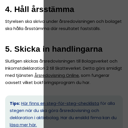
4. Håll årsstämma
Styrelsen ska skriva under årsredovisningen och bolaget
ska hålla årsstämma där resultatet fastställs.
5. Skicka in handlingarna
Slutligen skickas årsredovisningen till Bolagsverket och
Inkomstdeklaration 2 till Skatteverket. Detta görs smidigt
med tjänsten
Årsredovisning Online
, som fungerar
oavsett vilket bokföringsprogram du har.
Tips:
Här finns en steg-för-steg-checklista
för alla
stegen när du ska göra årsredovisning och
deklaration i aktiebolag. Har du enskild firma kan du
l
äsa mer här.