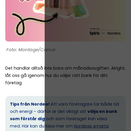
Montage/Canva
Det handlar alltså inte bara om månadsavgiften. Alright,
låt oss gå igenom hur du väljer rätt bank för ditt
företag.
Tips från Nordea!
Att vara företagare tar både tid
och energi – därför är det viktigt att
välja en bank
som förstår dig
och som företaget kan växa
med. Här kan du läsa mer om
Nordeas smarta