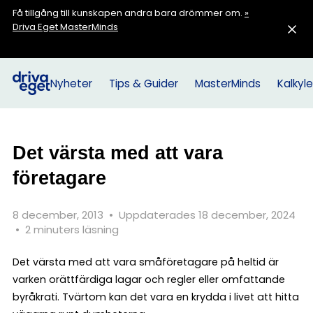
Få tillgång till kunskapen andra bara drömmer om.
»
Driva Eget MasterMinds
Nyheter
Tips & Guider
MasterMinds
Kalkyle
Det värsta med att vara
företagare
8 december, 2013
•
Uppdaterades 18 december, 2024
•
2 minuters läsning
Det värsta med att vara småföretagare på heltid är
varken orättfärdiga lagar och regler eller omfattande
byråkrati. Tvärtom kan det vara en krydda i livet att hitta