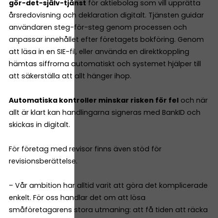
gör-det-själv-tjänst
för aktiebolag som vill upprätta
årsredovisning och deklaration digitalt. Tjänsten guidar
användaren steg-för-steg genom processen och
anpassar innehållet efter företagets bokföring. Genom
att läsa in en SIE-fil, eller använda en direktkoppling
hämtas siffrorna automatiskt och systemet hjälper till
att säkerställa att allt hänger ihop.
Automatiska kontroller minskar risken för fel
och när
allt är klart kan handlingarna signeras med BankID och
skickas in digitalt.
För företag med revisor finns även stöd för
revisionsberättelse.
– Vår ambition har alltid varit att göra det komplicerade
enkelt. För oss handlar det om att lösa
småföretagarens stora utmaning: att få tiden att räcka