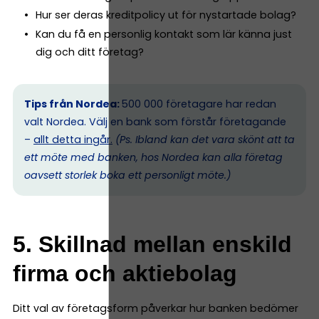
Hur ser deras kreditpolicy ut för nystartade bolag?
Kan du få en personlig kontakt som lär känna just
dig och ditt företag?
Tips från Nordea:
500 000 företagare har redan
valt Nordea. Välj en bank som förstår företagande
–
allt detta ingår.
(Ps. I
bland kan det vara skönt att ta
ett möte med banken, hos Nordea kan alla företag
oavsett storlek boka ett personligt möte.)
5. Skillnad mellan enskild
firma och aktiebolag
Ditt val av företagsform påverkar hur banken bedömer