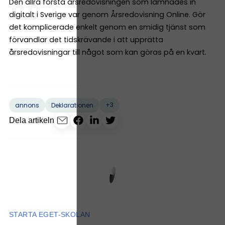
Den allra första årsredovisningen som lämnades in
digitalt i Sverige var genom Årsredovisning Online. Gör
det komplicerade enkelt genom en smidig tjänst som
förvandlar det tidskrävande i att upprätta
årsredovisningar till något som kan göras på en kvart.
+3
annons
Deklarationen
Dela artikeln
STARTA EGET-SKOLAN