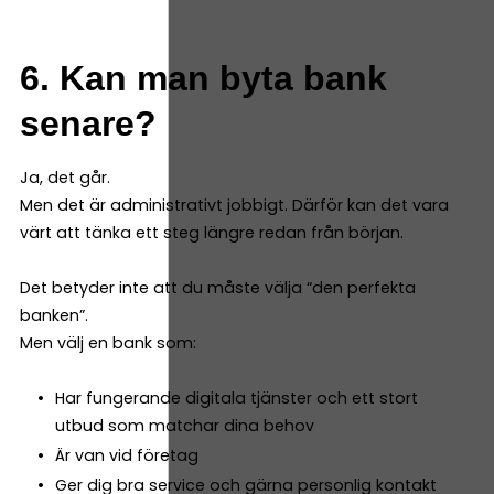
6. Kan man byta bank
senare?
Ja, det går.
Men det är administrativt jobbigt. Därför kan det vara
värt att tänka ett steg längre redan från början.
Det betyder inte att du måste välja “den perfekta
banken”.
Men välj en bank som:
Har fungerande digitala tjänster och ett stort
utbud som matchar dina behov
Är van vid företag
Ger dig bra service och gärna personlig kontakt