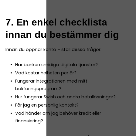
7. En enkel checklista
innan du bestämmer dig
Innan du öppnar konto – ställ dessa frågor:
Har banken smidiga digitala tjänster?
Vad kostar helheten per år?
Fungerar integrationen med mitt
bokföringsprogram?
Hur fungerar Swish och andra betallösningar?
Får jag en personlig kontakt?
Vad händer om jag behöver kredit eller
finansiering?