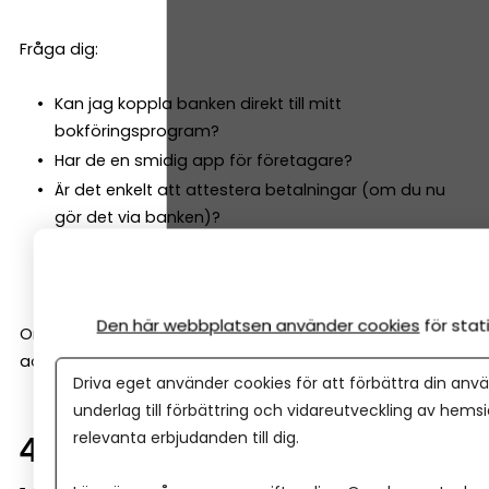
Fråga dig:
Kan jag koppla banken direkt till mitt
bokföringsprogram?
Har de en smidig app för företagare?
Är det enkelt att attestera betalningar (om du nu
gör det via banken)?
Hur fungerar Swish, kort och e-handel? Vilka
betallösningar är integrerade?
Den här webbplatsen använder cookies
för sta
Om du sparar 2 timmar i månaden på smidigare
administration är det ofta mer värt än en lägre avgift.
Driva eget använder cookies för att förbättra din anvä
underlag till förbättring och vidareutveckling av hems
relevanta erbjudanden till dig.
4. Finns stöd när företaget