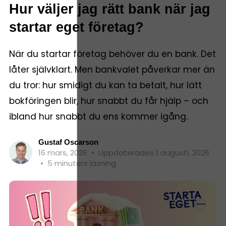
Hur väljer jag rätt bank när jag
startar eget företag?
När du startar företag behöver du en bank. Det
låter självklart. Men bankvalet påverkar mer än
du tror: hur smidigt du kan ta betalt, hur lätt
bokföringen blir, hur snabbt du får hjälp – och
ibland hur snabbt du ens kommer igång.
Gustaf Oscarson
16 mars, 2026
•
Uppdaterades 1 augusti, 2026
•
5 minuters läsning