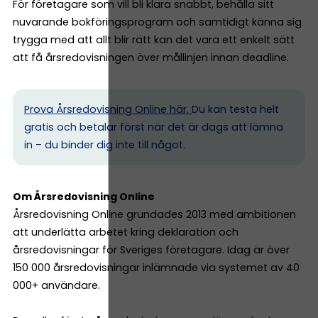
För företagare som vill bli klara snabbt, behålla sitt
nuvarande bokföringsprogram och samtidigt känna sig
trygga med att allt blir rätt kan det vara ett enkelt sätt
att få årsredovisningen över mållinjen innan deadline.
Prova Årsredovisning Online här.
Du kan testa helt
gratis och betalar först när det är dags att lämna
in – du binder dig inte till något.
Om Årsredovisning Online
Årsredovisning Online grundades 2013 med ambitionen
att underlätta arbetet kring deklaration och
årsredovisningar för Sveriges företagare. Idag är över
150 000 årsredovisningar inlämnade via systemet av 40
000+ användare.