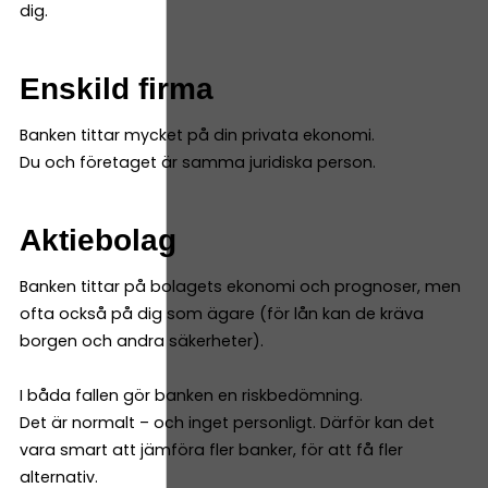
dig.
Enskild firma
Banken tittar mycket på din privata ekonomi.
Du och företaget är samma juridiska person.
Aktiebolag
Banken tittar på bolagets ekonomi och prognoser, men
ofta också på dig som ägare (för lån kan de kräva
borgen och andra säkerheter).
I båda fallen gör banken en riskbedömning.
Det är normalt – och inget personligt. Därför kan det
vara smart att jämföra fler banker, för att få fler
alternativ.