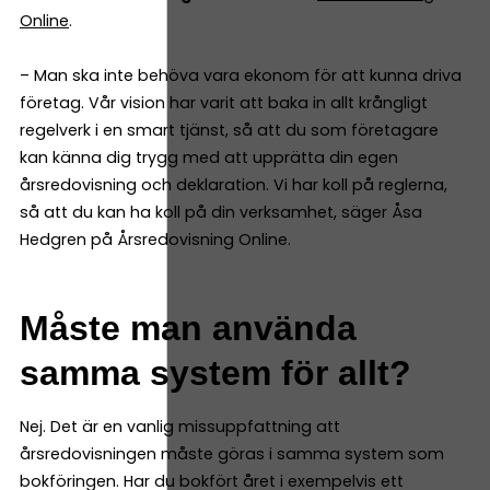
Online
.
– Man ska inte behöva vara ekonom för att kunna driva
företag. Vår vision har varit att baka in allt krångligt
regelverk i en smart tjänst, så att du som företagare
kan känna dig trygg med att upprätta din egen
årsredovisning och deklaration. Vi har koll på reglerna,
så att du kan ha koll på din verksamhet, säger Åsa
Hedgren på Årsredovisning Online.
Måste man använda
samma system för allt?
Nej. Det är en vanlig missuppfattning att
årsredovisningen måste göras i samma system som
bokföringen. Har du bokfört året i exempelvis ett