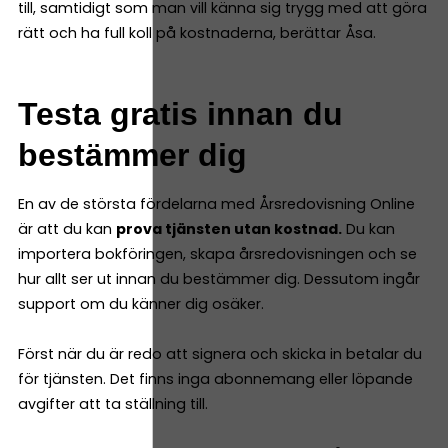
till, samtidigt som man vill känna sig trygg med att göra
rätt och ha full koll på kostnaderna, berättar Åsa.
Testa gratis innan du
bestämmer dig
En av de största fördelarna med Årsredovisning Online
är att du kan
prova tjänsten utan kostnad.
Du kan
importera bokföringen, skapa årsredovisningen och se
hur allt ser ut innan du bestämmer dig. Dessutom ingår
support om du känner dig osäker.
Först när du är redo att signera och skicka in betalar du
för tjänsten. Det finns inga abonnemang eller löpande
avgifter att ta ställning till.