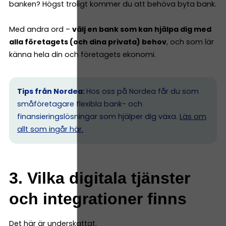
banken? Högst troligt kommer du att behöva byta bank.
Med andra ord –
välj en bank som kan hjälpa dig med
alla företagets (och dina privata) behov
, och som lär
känna hela din och företagets ekonomi.
Tips från Nordea:
Hos oss på Nordea får du som
småföretagare flexibla bank- och
finansieringslösningar som hjälper dig växa.
Läs om
allt som ingår här.
3. Vilka digitala tjänster
och integrationer finns
Det här är underskattat.