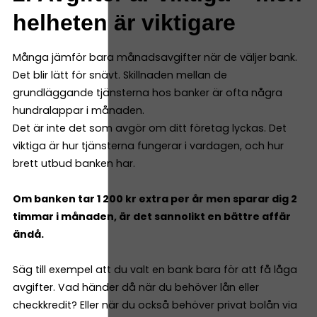
helheten är viktigare
Många jämför bara månadsavgifter när de väljer bank.
Det blir lätt för snävt. Skillnaden mellan de
grundläggande tjänsterna hos banker är ofta några
hundralappar i månaden.
Det är inte det som avgör om ditt företag lyckas. Det
viktiga är hur tjänsterna fungerar i vardagen, och hur
brett utbud banken har.
Om banken tar 1 200 kr extra per år men sparar dig 2
timmar i månaden, är det sannolikt en bättre affär
ändå.
Säg till exempel att du valt en bank bara för att få låga
avgifter. Vad händer då när du behöver lån eller
checkkredit? Eller när du också behöver privat bolån via