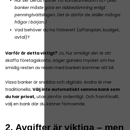
Hur ser deras rutiner för kundkännedom ut?
(Alla
banker måste göra en riskbedömning enligt
penningtvättslagen. Det är därför de ställer många
frågor i början.)
Vad behöver du ha förberett (affärsplan, budget,
avtal)?
Varför är detta viktigt?
Jo, hur smidigt det är att
skaffa företagskonto, säger ganska mycket om hur
smidig resten av resan med banken kommer att bli.
Vissa banker är snabba och digitala. Andra är mer
traditionella.
Välj inte automatiskt samma bank som
du har privat,
utan jämför ordentligt. Och framförallt,
välj en bank där du känner förtroende.
2. Avgifter är viktiga – men