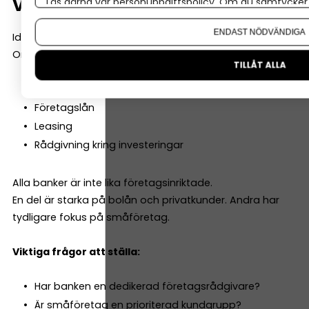
växer?
Läs gärna vår
personuppgiftspolicy
. Om du samtycker t
Om du vill ändra ditt val i efterhand hittar du den möjl
ENDAST NÖDVÄNDIGA
Idag kanske du bara behöver ett konto.
Om två år kanske du behöver:
TILLÅT ALLA
Checkkredit
Företagslån
Leasing
Rådgivning kring investeringar
Alla banker är inte lika företagsinriktade.
En del är starka på bolån och privatkunder. Andra har
tydligare fokus på småföretag.
Viktiga frågor att ställa:
Har banken en dedikerad företagsrådgivare?
Är småföretag en prioriterad kundgrupp?