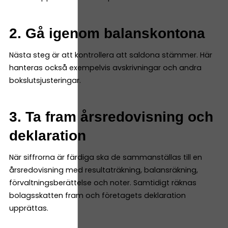
2. Gå igenom balanskontona
Nästa steg är att kontrollera att saldona stämmer. Här
hanteras också exempelvis avskrivningar och andra
bokslutsjusteringar.
3. Ta fram årsredovisning och
deklaration
När siffrorna är färdiga ska de sammanställas till en
årsredovisning med resultaträkning, balansräkning,
förvaltningsberättelse och noter. Samtidigt räknas
bolagsskatten fram och företagets deklaration
upprättas.