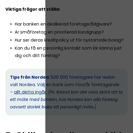
Viktiga frågor att ställa:
Har banken en dedikerad företagsrådgivare?
Är småföretag en prioriterad kundgrupp?
Hur ser deras kreditpolicy ut för nystartade bolag?
Kan du få en personlig kontakt som lär känna just
dig och ditt företag?
Tips från Nordea:
500 000 företagare har redan
valt Nordea. Välj en bank som förstår företagande
–
allt detta ingår.
(Ps. I
bland kan det vara skönt att ta
ett möte med banken, hos Nordea kan alla företag
oavsett storlek boka ett personligt möte.)