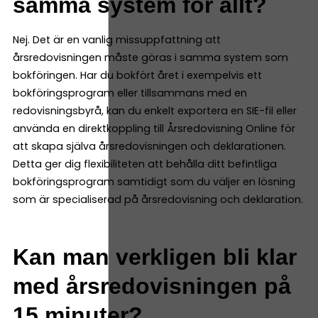
samma system för allt?
Nej. Det är en vanlig missuppfattning att
årsredovisningen måste göras i samma system som
bokföringen. Har du bokfört året i exempelvis ett
bokföringsprogram eller tillsammans med en
redovisningsbyrå, kan du enkelt exportera en SIE-fil eller
använda en direktkoppling till Årsredovisning Online för
att skapa själva årsredovisningen och deklarationen.
Detta ger dig flexibiliteten att behålla ditt befintliga
bokföringsprogram samtidigt som du väljer en lösning
som är specialiserad på årsredovisning och deklaration.
Kan man verkligen bli klar
med årsredovisningen på
15 minuter?