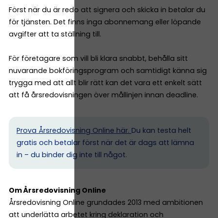
Först när du är redo att signera och skicka in betalar du
för tjänsten. Det finns inga abonnemang eller löpande
avgifter att ta ställning till.
För företagare som vill bli klara snabbt, behålla sitt
nuvarande bokföringsprogram och samtidigt känna sig
trygga med att allt blir rätt kan det vara ett enkelt sätt
att få årsredovisningen över mållinjen innan deadline.
Prova Årsredovisning Online här.
Du kan testa helt
gratis och betalar först när det är dags att lämna
in – du binder dig inte till något.
Om Årsredovisning Online
Årsredovisning Online grundades 2013 med ambitionen
att underlätta arbetet kring deklaration och