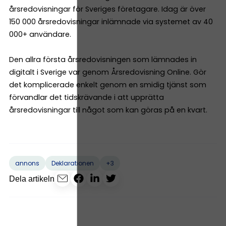
årsredovisningar för Sveriges företagare. Idag är över
150 000 årsredovisningar inlämnade via systemet av 40
000+ användare.
Den allra första årsredovisningen som lämnades in
digitalt i Sverige var genom Årsredovisning Online. Gör
det komplicerade enkelt genom en smidig tjänst som
förvandlar det tidskrävande i att upprätta
årsredovisningar till något som kan göras på en kvart.
+3
annons
Deklarationen
Dela artikeln