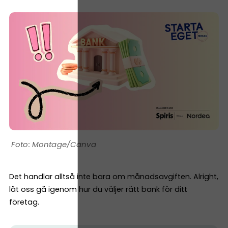
Montage/Canva
Det handlar alltså inte bara om månadsavgiften. Alright,
låt oss gå igenom hur du väljer rätt bank för ditt
företag.