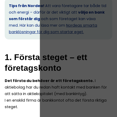
Tips från Nordea!
Att vara företagare tar både tid
och energi – därför är det viktigt att
välja en bank
som förstår dig
och som företaget kan växa
med. Här kan du läsa mer om
Nordeas smarta
banklösningar för dig som startar eget.
1. Första steget – ett
företagskonto
Det första du behöver är ett företagskonto.
I
aktiebolag har du redan haft kontakt med banken för
att sätta in aktiekapitalet (med bankintyg).
I en enskild firma är bankkontot ofta det första riktiga
steget.