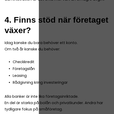
4. Finns stöd när företaget
växer?
Idag kanske du bara behöver ett konto.
Om två år kanske du behöver:
Checkkredit
Företagslån
Leasing
Rådgivning kring investeringar
Alla banker är inte lika företagsinriktade.
En del är starka på bolån och privatkunder. Andra har
tydligare fokus på småföretag.