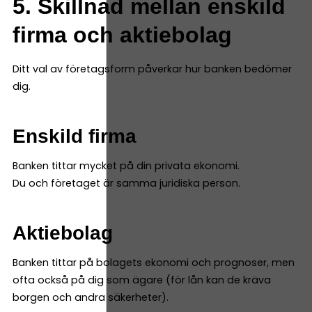
5. Skillnad mellan enskild
firma och aktiebolag
Ditt val av företagsform påverkar hur banken bedömer
dig.
Enskild firma
Banken tittar mycket på din privata ekonomi.
Du och företaget är samma juridiska person.
Aktiebolag
Banken tittar på bolagets ekonomi och prognoser, men
ofta också på dig som ägare (för lån kan de kräva
borgen och andra säkerheter).