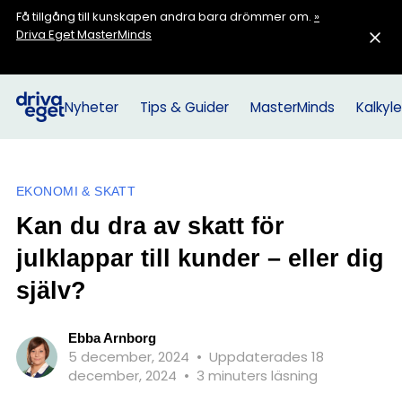
Få tillgång till kunskapen andra bara drömmer om.
»
Driva Eget MasterMinds
Nyheter
Tips & Guider
MasterMinds
Kalkyle
EKONOMI & SKATT
Kan du dra av skatt för
julklappar till kunder – eller dig
själv?
Ebba Arnborg
5 december, 2024
•
Uppdaterades 18
december, 2024
•
3 minuters läsning