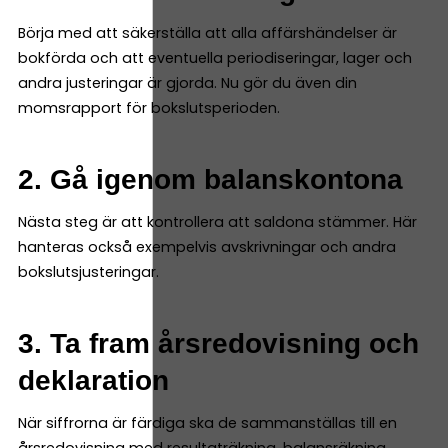
Börja med att säkerställa att alla affärshändelser är
bokförda och att eventuella periodiseringar, lager och
andra justeringar är gjorda. Nu gör du även din
momsrapport för bokslutsperioden.
2. Gå igenom balanskontona
Nästa steg är att kontrollera att saldona stämmer. Här
hanteras också exempelvis avskrivningar och andra
bokslutsjusteringar.
3. Ta fram årsredovisning och
deklaration
När siffrorna är färdiga ska de sammanställas till en