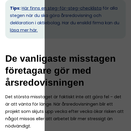
Tips:
Här finns en steg-för-steg-checklista
för alla
stegen när du ska göra årsredovisning och
deklaration i aktiebolag. Har du enskild firma kan du
l
äsa mer här.
De vanligaste misstagen
företagare gör med
årsredovisningen
Det största misstaget är faktiskt inte att göra fel – det
är att vänta för länge. När årsredovisningen blir ett
projekt som skjuts upp vecka efter vecka ökar risken att
något missas eller att arbetet blir mer stressigt än
nödvändigt.