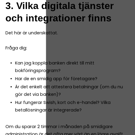
3. Vilka digitala tjänster
och integrationer finns
Det här är underskattat.
Fråga dig:
Kan jag koppla banken direkt till mitt
bokföringsprogram?
Har de en smidig app för företagare?
Är det enkelt att attestera betalningar (om du nu
gör det via banken)?
Hur fungerar Swish, kort och e-handel? Vilka
betallösningar är integrerade?
Om du sparar 2 timmar i månaden på smidigare
administration är det ofta mer värt än en lägre avgift.