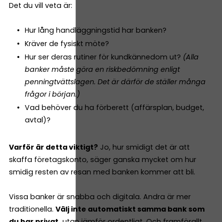
Det du vill veta är:
Hur lång handläggningstid har banken?
Kräver de fysiskt möte?
Hur ser deras rutiner för kundkännedom ut?
(Alla
banker måste göra en riskbedömning enligt
penningtvättslagen. Det är därför de ställer många
frågor i början.)
Vad behöver du ha förberett (affärsplan, budget,
avtal)?
Varför är detta viktigt?
Jo, hur smidigt det är att
skaffa företagskonto, säger ganska mycket om hur
smidig resten av resan med banken kommer att bli.
Vissa banker är snabba och digitala. Andra är mer
traditionella.
Välj inte automatiskt samma bank som
du har privat,
utan jämför ordentligt. Och framförallt,