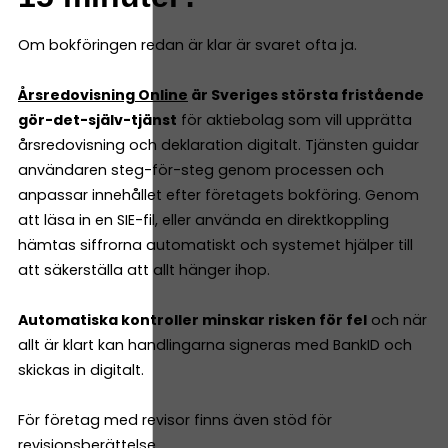
Om bokföringen redan är klar är svaret ofta ja.
Årsredovisning Online
är Sveriges största fristående
gör-det-själv-tjänst
för aktiebolag som vill upprätta
årsredovisning och deklaration digitalt. Tjänsten guidar
användaren steg-för-steg genom processen och
anpassar innehållet efter företagets bokföring. Genom
att läsa in en SIE-fil, eller använda en direktkoppling
hämtas siffrorna automatiskt och systemet hjälper till
att säkerställa att allt hänger ihop.
Automatiska kontroller minskar risken för fel
och när
allt är klart kan handlingarna signeras med BankID och
skickas in digitalt.
För företag med revisor finns även stöd för
revisionsberättelse.