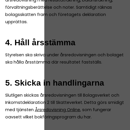
årsredovisning med resultaträkning, balansräkning,
förvaltningsberättelse och noter. Samtidigt räknas
bolagsskatten fram och företagets deklaration
upprättas.
4. Håll årsstämma
Styrelsen ska skriva under årsredovisningen och bolaget
ska hålla årsstämma där resultatet fastställs.
5. Skicka in handlingarna
Slutligen skickas årsredovisningen till Bolagsverket och
Inkomstdeklaration 2 till Skatteverket. Detta görs smidigt
med tjänsten
Årsredovisning Online
, som fungerar
oavsett vilket bokföringsprogram du har.