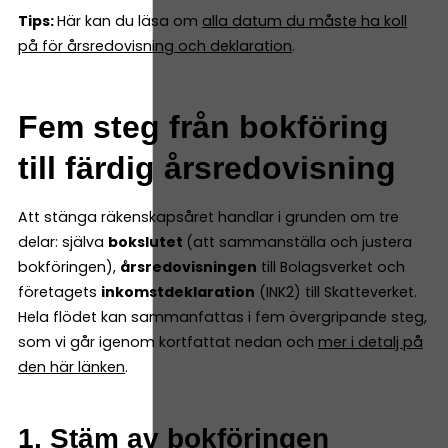
Tips:
Här kan du läsa om
alla datum du måste ha koll
på för årsredovisning och deklaration
.
Fem steg från bokföring
till färdig årsredovisning
Att stänga räkenskapsåret handlar i grunden om tre
delar: själva
bokslutet
(att sammanställa och justera
bokföringen),
årsredovisningen
till Bolagsverket och
företagets
inkomstdeklaration
(INK2) till Skatteverket.
Hela flödet kan sammanfattas i fem övergripande steg,
som vi går igenom kortfattat nedan och
mer i detalj på
den här länken
.
1. Stäm av bokföringen