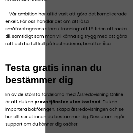
– Vår ambition har alltid varit att göra det komplicerade
enkelt. För oss handlar det om att lösa
småföretagarens stora utmaning: att få tiden att räcka
till, samtidigt som man vill känna sig trygg med att göra
rätt och ha full koll på kostnaderna, berättar Åsa.
Testa gratis innan du
bestämmer dig
En av de största fördelarna med Årsredovisning Online
är att du kan
prova tjänsten utan kostnad.
Du kan
importera bokföringen, skapa årsredovisningen och se
hur allt ser ut innan du bestämmer dig. Dessutom ingår
support om du känner dig osäker.