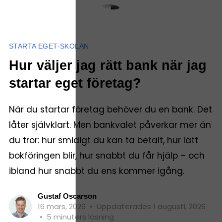
STARTA EGET-SKOLAN
Hur väljer jag rätt bank när jag
startar eget företag?
När du startar företag behöver du en bank. Det
låter självklart. Men bankvalet påverkar mer än
du tror: hur smidigt du kan ta betalt, hur lätt
bokföringen blir, hur snabbt du får hjälp – och
ibland hur snabbt du ens kommer igång.
Gustaf Oscarson
16 mars, 2026
•
Uppdaterades 1 augusti, 2026
•
5 minuters läsning