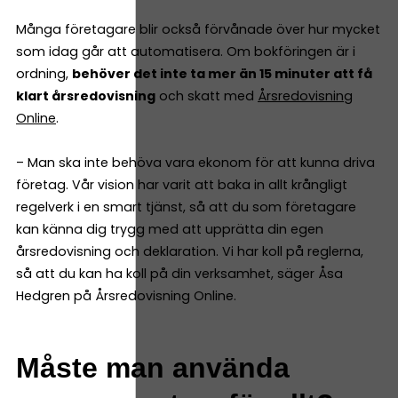
Många företagare blir också förvånade över hur mycket
som idag går att automatisera. Om bokföringen är i
ordning,
behöver det inte ta mer än 15 minuter att få
klart årsredovisning
och skatt med
Årsredovisning
Online
.
– Man ska inte behöva vara ekonom för att kunna driva
företag. Vår vision har varit att baka in allt krångligt
regelverk i en smart tjänst, så att du som företagare
kan känna dig trygg med att upprätta din egen
årsredovisning och deklaration. Vi har koll på reglerna,
så att du kan ha koll på din verksamhet, säger Åsa
Hedgren på Årsredovisning Online.
Måste man använda