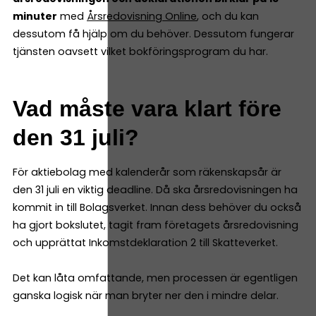
minuter
med
Årsredovisning Online
, och du kan
dessutom få hjälp om du behöver. Dessutom fungerar
tjänsten oavsett vilket bokföringsprogram du har.
Vad måste vara klart före
den 31 juli?
För aktiebolag med kalenderår som räkenskapsår är
den 31 juli en viktig deadline. Då ska årsredovisningen ha
kommit in till Bolagsverket. Innan dess behöver du också
ha gjort bokslutet, tagit fram företagets årsredovisning
och upprättat Inkomstdeklaration 2 till Skatteverket.
Det kan låta omfattande, men processen är egentligen
ganska logisk när man bryter ner den i mindre delar.