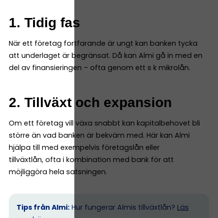
1. Tidig fas
När ett företag fortfarande är ungt kan banken tycka
att underlaget är begränsat. Då kan Almi gå in med en
del av finansieringen – ofta genom ett s k mikrolån.
2. Tillväxt och expansion
Om ett företag vill växa snabbt kan kapitalbehovet bli
större än vad banken är bekväm med. Här kan Almi
hjälpa till med exempelvis företagslån eller
tillväxtlån, ofta i kombination med bank för att
möjliggöra hela satsningen.
Tips från Almi:
Hur fungerar Almis tillväxtlån?
Läs