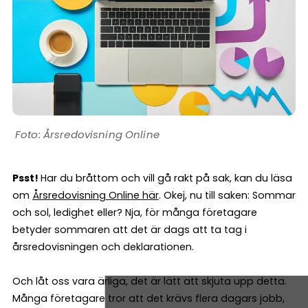
Årsredovisning Online
Psst!
Har du bråttom och vill gå rakt på sak, kan du läsa
om
Årsredovisning Online här
. Okej, nu till saken: Sommar
och sol, ledighet eller? Nja, för många företagare
betyder sommaren att det är dags att ta tag i
årsredovisningen och deklarationen.
Och låt oss vara ärliga, det är lätt att skjuta upp detta.
Många företagare tror att det krävs flera dagars jobb,