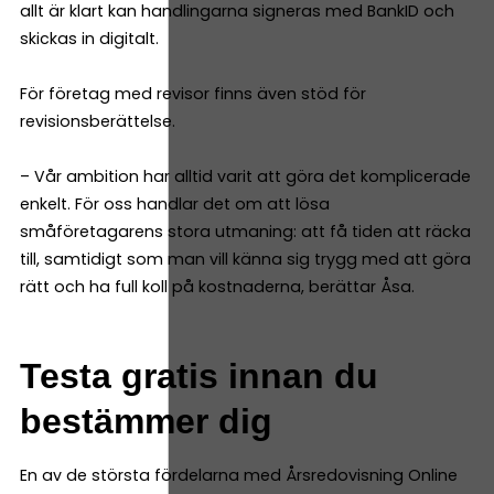
allt är klart kan handlingarna signeras med BankID och
skickas in digitalt.
För företag med revisor finns även stöd för
revisionsberättelse.
– Vår ambition har alltid varit att göra det komplicerade
enkelt. För oss handlar det om att lösa
småföretagarens stora utmaning: att få tiden att räcka
till, samtidigt som man vill känna sig trygg med att göra
rätt och ha full koll på kostnaderna, berättar Åsa.
Testa gratis innan du
bestämmer dig
En av de största fördelarna med Årsredovisning Online