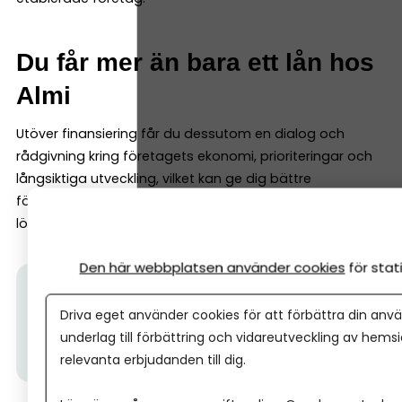
Du får mer än bara ett lån hos
Almi
Utöver finansiering får du dessutom en dialog och
rådgivning kring företagets ekonomi, prioriteringar och
långsiktiga utveckling, vilket kan ge dig bättre
förutsättningar att fatta beslut och utveckla ett mer
lönsamt och mer hållbart företag.
Den här webbplatsen använder cookies
för sta
Tips från Almi:
Vill du diskutera finansiering för ditt
företag, men är osäker på vilket lån eller vilken
Driva eget använder cookies för att förbättra din anvä
lösning som passar bäst?
Här kan du prata direkt
underlag till förbättring och vidareutveckling av hems
med Almi.
relevanta erbjudanden till dig.