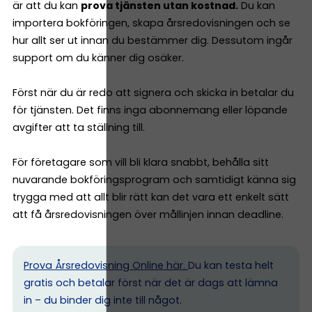
är att du kan
prova tjänsten utan kostnad.
Du kan
importera bokföringen, skapa årsredovisningen och se
hur allt ser ut innan du bestämmer dig. Dessutom ingår
support om du känner dig osäker.
Först när du är redo att signera och skicka in betalar du
för tjänsten. Det finns inga abonnemang eller löpande
avgifter att ta ställning till.
För företagare som vill bli klara snabbt, behålla sitt
nuvarande bokföringsprogram och samtidigt känna sig
trygga med att allt blir rätt kan det vara ett enkelt sätt
att få årsredovisningen över mållinjen innan deadline.
Prova Årsredovisning Online här.
Du kan testa helt
gratis och betalar först när det är dags att lämna
in – du binder dig inte till något.