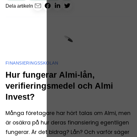
Dela artikeln
FINANSIERINGSSKOLAN
Hur fungerar Almi-lån,
verifieringsmedel och Almi
Invest?
Många företagare har hört talas om Almi, men
är osäkra på hur deras finansiering egentligen
fungerar. Är det bidrag? Lån? Och varför säger