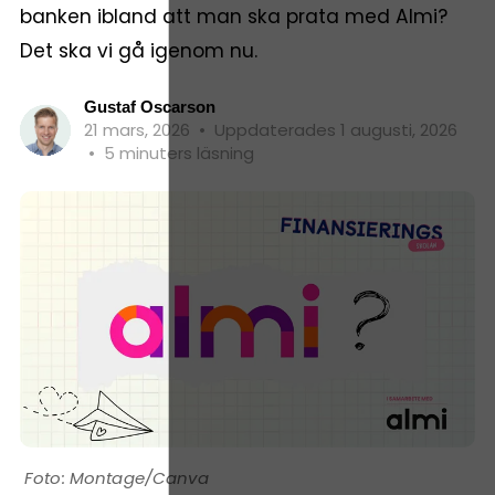
banken ibland att man ska prata med Almi?
Det ska vi gå igenom nu.
Gustaf Oscarson
21 mars, 2026
•
Uppdaterades 1 augusti, 2026
•
5 minuters läsning
Montage/Canva