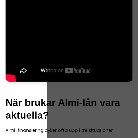
När brukar Almi-lån vara
aktuella?
Almi-finansiering dyker ofta upp i tre situationer.