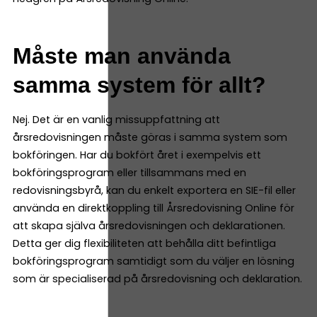
Måste man använda
samma system för allt?
Nej. Det är en vanlig missuppfattning att
årsredovisningen måste göras i samma system som
bokföringen. Har du bokfört året i exempelvis ett
bokföringsprogram eller tillsammans med en
redovisningsbyrå, kan du enkelt exportera en SIE-fil eller
använda en direktkoppling till Årsredovisning Online för
att skapa själva årsredovisningen och deklarationen.
Detta ger dig flexibiliteten att behålla ditt befintliga
bokföringsprogram samtidigt som du väljer en lösning
som är specialiserad på årsredovisning och deklaration.