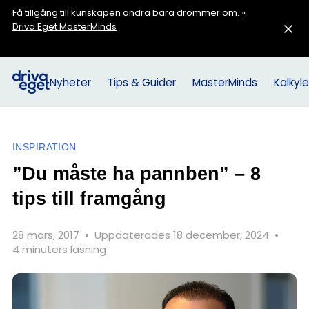
Få tillgång till kunskapen andra bara drömmer om.
»
Driva Eget MasterMinds
Nyheter
Tips & Guider
MasterMinds
Kalkyle
INSPIRATION
”Du måste ha pannben” – 8
tips till framgång
28 mars, 2017
•
Uppdaterades 18 december, 2024
•
4 minuters läsning