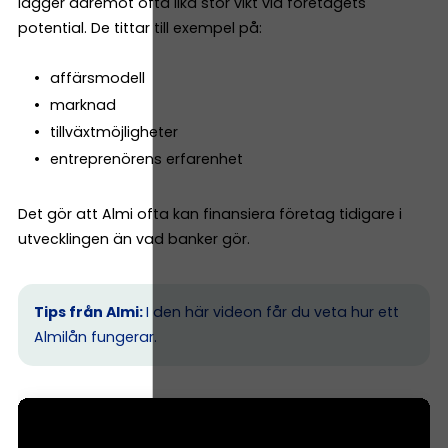
lägger däremot ofta lika stor vikt vid företagets
potential. De tittar till exempel på:
affärsmodell
marknad
tillväxtmöjligheter
entreprenörens erfarenhet
Det gör att Almi ofta kan finansiera företag tidigare i
utvecklingen än vad banker gör.
Tips från Almi:
I den här videon får du veta hur ett
Almilån fungerar.