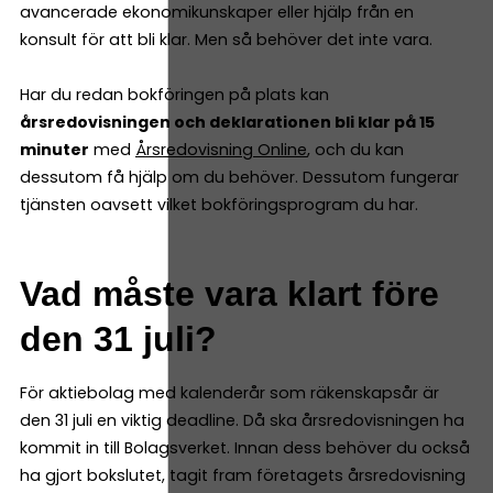
avancerade ekonomikunskaper eller hjälp från en
konsult för att bli klar. Men så behöver det inte vara.
Har du redan bokföringen på plats kan
årsredovisningen och deklarationen bli klar på 15
minuter
med
Årsredovisning Online
, och du kan
dessutom få hjälp om du behöver. Dessutom fungerar
tjänsten oavsett vilket bokföringsprogram du har.
Vad måste vara klart före
den 31 juli?
För aktiebolag med kalenderår som räkenskapsår är
den 31 juli en viktig deadline. Då ska årsredovisningen ha
kommit in till Bolagsverket. Innan dess behöver du också
ha gjort bokslutet, tagit fram företagets årsredovisning