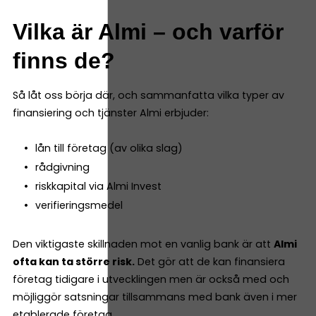
Vilka är Almi – och varför
finns de?
Så låt oss börja där, och sammanfatta vilka typer av
finansiering och tjänster Almi erbjuder:
lån till företag (av olika slag)
rådgivning
riskkapital via Almi Invest
verifieringsmedel
Den viktigaste skillnaden mot en vanlig bank är att
Almi
ofta kan ta större risk.
Det gör att de kan finansiera
företag tidigare i utvecklingen men är också med och
möjliggör satsningar tillsammans med bank även i mer
etablerade företag.