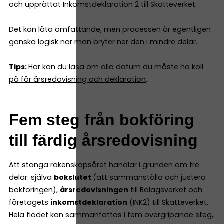
och upprättat Inkomstdeklaration 2 till Skatteverket.
Det kan låta omfattande, men processen är egentligen
ganska logisk när man bryter ner den i mindre delar.
Tips:
Här kan du läsa om
alla datum du måste ha koll
på för årsredovisning och deklaration
.
Fem steg från bokföring
till färdig årsredovisning
Att stänga räkenskapsåret handlar i grunden om tre
delar: själva
bokslutet
(att sammanställa och justera
bokföringen),
årsredovisningen
till Bolagsverket och
företagets
inkomstdeklaration
(INK2) till Skatteverket.
Hela flödet kan sammanfattas i fem övergripande steg,