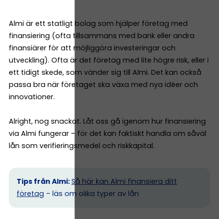
Almi är ett statligt bolag som hjälper företag med
finansiering (ofta tillsammans med bank eller andra
finansiärer för att möjliggöra investeringar och
utveckling). Ofta är det företag med lite högre risk, eller i
ett tidigt skede, som vänder sig till Almi. Det kan också
passa bra när företaget ska växa med nya idéer och
innovationer.
Alright, nog snackat. Låt oss gå igenom hur finansiering
via Almi fungerar – för det kan faktiskt handla om såväl
lån som verifieringsmedel och riskkapital.
Tips från Almi:
Så här kan Almi finansiera ditt
företag
– läs om olika typer av lån