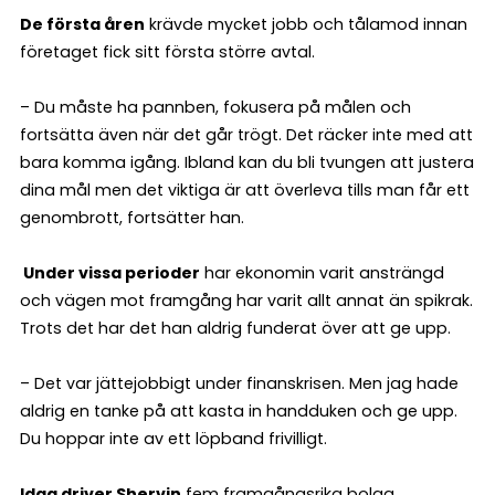
De första åren
krävde mycket jobb och tålamod innan
företaget fick sitt första större avtal.
– Du måste ha pannben, fokusera på målen och
fortsätta även när det går trögt. Det räcker inte med att
bara komma igång. Ibland kan du bli tvungen att justera
dina mål men det viktiga är att överleva tills man får ett
genombrott, fortsätter han.
Under vissa perioder
har ekonomin varit ansträngd
och vägen mot framgång har varit allt annat än spikrak.
Trots det har det han aldrig funderat över att ge upp.
– Det var jättejobbigt under finanskrisen. Men jag hade
aldrig en tanke på att kasta in handduken och ge upp.
Du hoppar inte av ett löpband frivilligt.
Idag driver Shervin
fem framgångsrika bolag