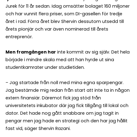
Jurek för 11 år sedan. Idag omsätter bolaget 160 miljoner
och har vunnit flera priser, som DI-gasellen för tredje
året i rad. Förra året blev Shervin dessutom utsedd till
årets pionjär och var även nominerad till årets
entreprenör.
Men framgången har
inte kommit av sig själv. Det hela
började i mindre skala med att han hyrde ut sina
studentkamrater under studietiden.
– Jag startade från noll med mina egna sparpengar.
Jag bestämde mig redan från start att inte ta in någon
extern finansiär. Däremot fick jag stöd från
universitetets inkubator där jag fick tillgång till lokal och
dator. Det hade nog gått snabbare om jag tagit in
pengar men jag hade en strategi och den har jag hållit
fast vid, säger Shervin Razani.