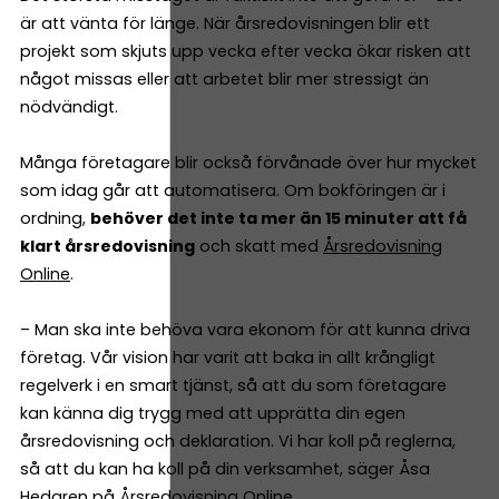
är att vänta för länge. När årsredovisningen blir ett
projekt som skjuts upp vecka efter vecka ökar risken att
något missas eller att arbetet blir mer stressigt än
nödvändigt.
Många företagare blir också förvånade över hur mycket
som idag går att automatisera. Om bokföringen är i
ordning,
behöver det inte ta mer än 15 minuter att få
klart årsredovisning
och skatt med
Årsredovisning
Online
.
– Man ska inte behöva vara ekonom för att kunna driva
företag. Vår vision har varit att baka in allt krångligt
regelverk i en smart tjänst, så att du som företagare
kan känna dig trygg med att upprätta din egen
årsredovisning och deklaration. Vi har koll på reglerna,
så att du kan ha koll på din verksamhet, säger Åsa
Hedgren på Årsredovisning Online.