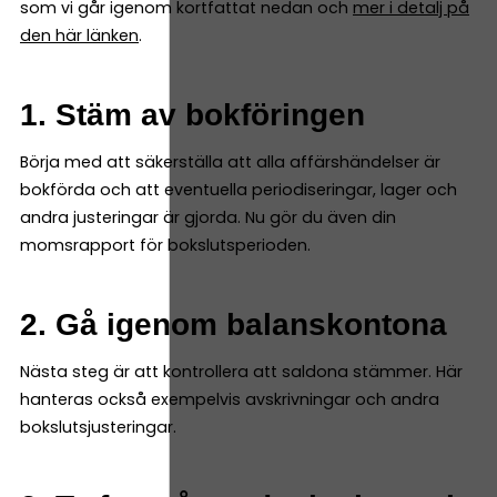
som vi går igenom kortfattat nedan och
mer i detalj på
den här länken
.
1. Stäm av bokföringen
Börja med att säkerställa att alla affärshändelser är
bokförda och att eventuella periodiseringar, lager och
andra justeringar är gjorda. Nu gör du även din
momsrapport för bokslutsperioden.
2. Gå igenom balanskontona
Nästa steg är att kontrollera att saldona stämmer. Här
hanteras också exempelvis avskrivningar och andra
bokslutsjusteringar.