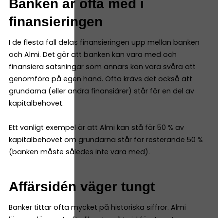
Banken är ofta med i
finansieringen
I de flesta fall delas finansieringen upp mellan banken
och Almi. Det gör att banken kan vara med och
finansiera satsningar som annars kan vara svåra att
genomföra på egen hand. Ofta krävs det också att
grundarna (eller andra finansiärer) står för en del av
kapitalbehovet.
Ett vanligt exempel är att Almi kan stå för 50 % av
kapitalbehovet om grundarna står för resterande 50 %
(banken måste således inte vara med).
Affärsidén väger tungt
Banker tittar ofta mycket på historiska siffror. Almi