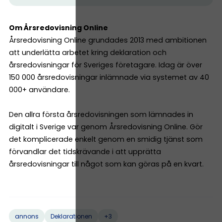
Om Årsredovisning Online
Årsredovisning Online grundades 2013 med ambitionen
att underlätta arbetet kring deklaration och
årsredovisningar för Sveriges företagare. Idag är över
150 000 årsredovisningar inlämnade via systemet av 40
000+ användare.
Den allra första årsredovisningen som lämnades in
digitalt i Sverige var genom Årsredovisning Online. Gör
det komplicerade enkelt genom en smidig tjänst som
förvandlar det tidskrävande i att upprätta
årsredovisningar till något som kan göras på en kvart.
+3
annons
Deklarationen