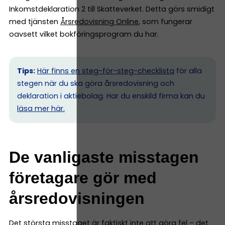
Inkomstdeklaration 2 till Skatteverket. Detta görs smidigt
med tjänsten
Årsredovisning Online
, som fungerar
oavsett vilket bokföringsprogram du har.
Tips:
Här finns en steg-för-steg-checklista
för alla
stegen när du ska göra årsredovisning och
deklaration i aktiebolag. Har du enskild firma kan du
l
äsa mer här.
De vanligaste misstagen
företagare gör med
årsredovisningen
Det största misstaget är faktiskt inte att göra fel – det