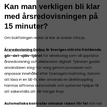
Kan man verkligen bli klar
med årsredovisningen på
15 minuter?
Om bokföringen redan är klar är svaret ofta ja.
Årsredovisning Online
är Sveriges största fristående
gör-det-själv-tjänst
för aktiebolag som vill upprätta
årsredovisning och deklaration digitalt. Tjänsten guidar
användaren steg-för-steg genom processen och
anpassar innehållet efter företagets bokföring. Genom
att läsa in en SIE-fil, eller använda en direktkoppling
hämtas siffrorna automatiskt och systemet hjälper till
att säkerställa att allt hänger ihop.
Automatiska kontroller minskar risken för fel
och när