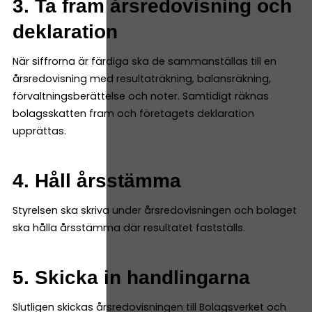
3. Ta fram årsredovisning och
deklaration
När siffrorna är färdiga ska de sammanställas till en
årsredovisning med resultaträkning, balansräkning,
förvaltningsberättelse och noter. Samtidigt räknas
bolagsskatten fram och företagets deklaration
upprättas.
4. Håll årsstämma
Styrelsen ska skriva under årsredovisningen och bolaget
ska hålla årsstämma där resultatet fastställs.
5. Skicka in handlingarna
Slutligen skickas årsredovisningen till Bolagsverket och