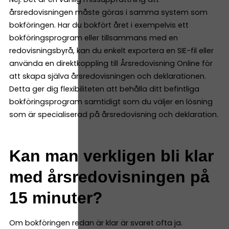
årsredovisningen måste göras i samma system som
bokföringen. Har du bokfört året i exempelvis ett
bokföringsprogram eller tillsammans med en
redovisningsbyrå, kan du enkelt exportera en SIE-fil eller
använda en direktkoppling till Årsredovisning Online för
att skapa själva årsredovisningen och deklarationen.
Detta ger dig flexibiliteten att behålla ditt befintliga
bokföringsprogram samtidigt som du väljer en lösning
som är specialiserad på årsredovisning och deklaration.
Kan man verkligen bli klar
med årsredovisningen på
15 minuter?
Om bokföringen redan är klar är svaret ofta ja.