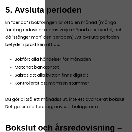
5. Avsluta perioden
En “period” i bokföringen är ofta en månad (många
företag redovisar moms varje månad eller kvartal, och
då 'stänger man' den perioden) Att avsluta perioden
betyder i praktiken att du:
Bokfört alla händelser för månaden
Matchat bankkontot
Säkrat att alla kvitton finns digitalt
Kontrollerat att momsen stämmer
Du gör alltså ett månadsslut, inte ett avancerat bokslut.
Det gäller alla företag, oavsett bolagsform.
Bokslut och årsredovisning –