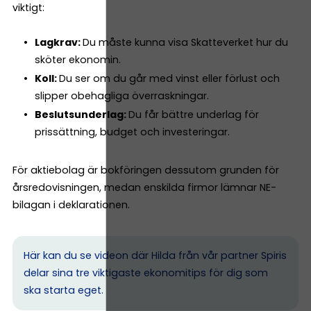
viktigt:
Lagkrav:
Du måste kunna visa Skatteverket hur du
sköter ekonomin.
Koll:
Du ser om du går med vinst eller förlust och
slipper obehagliga överraskningar.
Beslutsunderlag:
Du får bättre underlag för
prissättning, budget och investeringar.
För aktiebolag är bokföringen dessutom grunden för
årsredovisningen, medan enskilda firmor lämnar NE-
bilagan i deklarationen.
Här kan du se videon där Hilda från vår partner Spiris
delar sina tre viktigaste ekonomitips för dig som
ska starta eget.