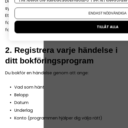
Läs gärna vår
personuppgiftspolicy
. Om du samtycker t
Du ska inte spara kvitton och fakturor löst – de ska in i
Om du vill ändra ditt val i efterhand hittar du den möjl
systemet.
ENDAST NÖDVÄNDIGA
Ett bra bokföringsprogram kan både ta emot digitala
fakturor och enkelt scanna in kvitton och fysiska
TILLÅT ALLA
fakturor – så att du samlar allt i programmet direkt.
2. Registrera varje händelse i
ditt bokföringsprogram
Du bokför en händelse genom att ange:
Vad som hänt
Belopp
Datum
Underlag
Konto (programmen hjälper dig välja rätt)