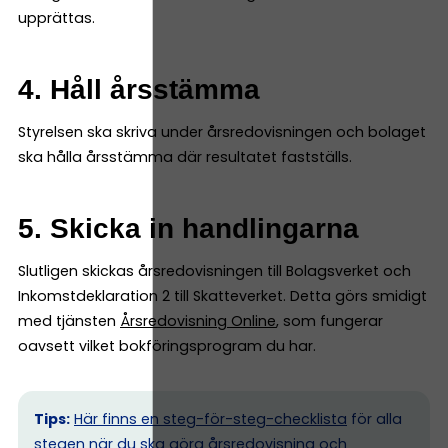
upprättas.
4. Håll årsstämma
Styrelsen ska skriva under årsredovisningen och bolaget
ska hålla årsstämma där resultatet fastställs.
5. Skicka in handlingarna
Slutligen skickas årsredovisningen till Bolagsverket och
Inkomstdeklaration 2 till Skatteverket. Detta görs smidigt
med tjänsten
Årsredovisning Online
, som fungerar
oavsett vilket bokföringsprogram du har.
Tips:
Här finns en steg-för-steg-checklista
för alla
stegen när du ska göra årsredovisning och