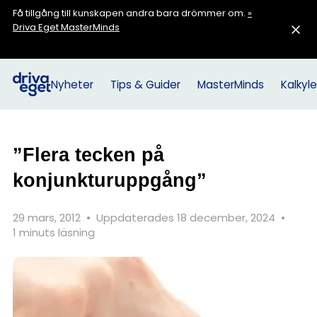
Få tillgång till kunskapen andra bara drömmer om.
»
Driva Eget MasterMinds
Nyheter
Tips & Guider
MasterMinds
Kalkyle
”Flera tecken på
konjunkturuppgång”
29 mars, 2012
•
Uppdaterades 18 december, 2024
•
1 minuts läsning