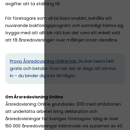
avgifter att ta ställning till.
För företagare som vill bli klara snabbt, behålla sitt
nuvarande bokföringsprogram och samtidigt känna sig
trygga med att allt blir rätt kan det vara ett enkelt sätt
att få årsredovisningen över mållinjen innan deadline.
Prova Årsredovisning Online här.
Du kan testa helt
gratis och betalar först när det är dags att lämna
in – du binder dig inte till något.
Om Årsredovisning Online
Årsredovisning Online grundades 2013 med ambitionen
att underlätta arbetet kring deklaration och
årsredovisningar för Sveriges företagare. Idag är över
150 000 årsredovisningar inlämnade via systemet av 40