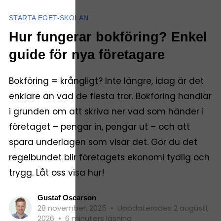
STARTA EGET-SKOLAN
Hur fungerar bokföring? Enkel
guide för nya företagare
Bokföring = krångligt? Inte längre, idag är det
enklare än vad de flesta tror. Bokföring handlar
i grunden om att skriva ner vad som händer i
företaget – pengar in, pengar ut – och att
spara underlagen som visar det. Gör du det
regelbundet blir företagets ekonomi tydlig och
trygg. Låt oss visa hur!
Gustaf Oscarson
28 november, 2025
•
Uppdaterades 2 augusti,
2026
•
6 minuters läsning