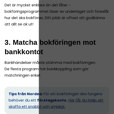
Det är mycket enklare än det låter –
bokföringsprogrammet läser av underlaget och föreslår
hur det ska bokföras. Ditt jobb är oftast att godkänna
att allt se ok ut!
3. Matcha bokföringen mot
bankkontot
Bankhändelser måste stämma med bokföringen.
De flesta program har bankkoppling som gör
matchningen enkel.
Tips från Nordea:
För att bokföringen ska fungera
behöver du ett
företagskonto.
Här får du hjälp att
skaffa ett snabbt och smidigt.