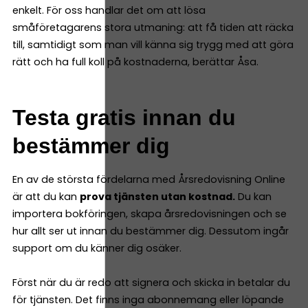
enkelt. För oss handlar det om att lösa
småföretagarens stora utmaning: att få tiden att räcka
till, samtidigt som man vill känna sig trygg med att göra
rätt och ha full koll på kostnaderna, berättar Åsa.
Testa gratis innan du
bestämmer dig
En av de största fördelarna med Årsredovisning Online
är att du kan
prova tjänsten utan kostnad.
Du kan
importera bokföringen, skapa årsredovisningen och se
hur allt ser ut innan du bestämmer dig. Dessutom ingår
support om du känner dig osäker.
Först när du är redo att signera och skicka in betalar du
för tjänsten. Det finns inga abonnemang eller löpande