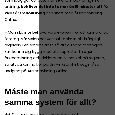
som idag går att automatisera. Om bokföringen är i
ordning,
behöver det inte ta mer än 15 minuter att få
klart årsredovisning
och skatt med
Årsredovisning
Online
.
– Man ska inte behöva vara ekonom för att kunna driva
företag. Vår vision har varit att baka in allt krångligt
regelverk i en smart tjänst, så att du som företagare
kan känna dig trygg med att upprätta din egen
årsredovisning och deklaration. Vi har koll på reglerna,
så att du kan ha koll på din verksamhet, säger Åsa
Hedgren på Årsredovisning Online.
Måste man använda
samma system för allt?
Nej. Det är en vanlig missuppfattning att