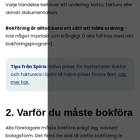
Varje händelse behöver ett underlag: kvitto, faktura eller
annan dokumentation.
Bokföring är alltså bara ett sätt att hålla ordning
–
inte något mystiskt och krångligt (i alla fall inte med rätt
bokföringsprogram).
Tips från Spiris:
Halva priset för nystartade! Bokför
och fakturera i Spiris till halva priset första året.
Läs
mer här.
2. Varför du måste bokföra
Alla företagare måste bokföra enligt lag, oavsett
bolagsform. Det finns tre skäl till varför bokföring är