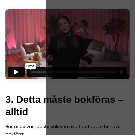
3. Detta måste bokföras –
alltid
Här är de vanligaste sakerna nya företagare behöver
bokföra: