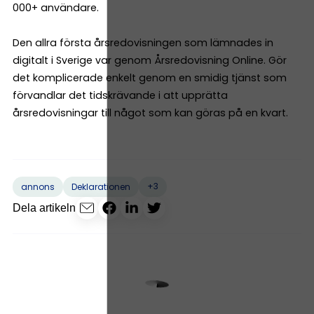
000+ användare.
Den allra första årsredovisningen som lämnades in
digitalt i Sverige var genom Årsredovisning Online. Gör
det komplicerade enkelt genom en smidig tjänst som
förvandlar det tidskrävande i att upprätta
årsredovisningar till något som kan göras på en kvart.
+3
annons
Deklarationen
Dela artikeln