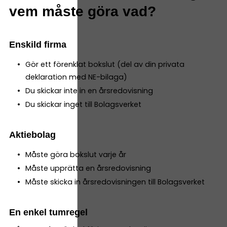
vem måste göra vad?
Enskild firma
Gör ett förenklat bokslut (del av din privata
deklaration med NE-bilaga)
Du skickar inte in en årsredovisning
Du skickar inget till Bolagsverket
Aktiebolag
Måste göra bokslut varje år
Måste upprätta en årsredovisning
Måste skicka in årsredovisningen till Bolagsverket
En enkel tumregel