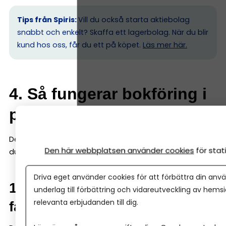
Tips från Spiris:
Vill du också starta aktiebolag
snabbt och enkelt? Skaffa ett lagerbolag. När du blir
kund hos oss, får du ett på köpet.
Läs mer här.
4. Så fungerar bokföring i
praktiken (steg för steg)
Det är här många tror att bokföring blir svårt. Men gör
Den här webbplatsen använder cookies
för sta
du det enkelt, så är det enkelt. Här är grunderna:
Driva eget använder cookies för att förbättra din anvä
1. Samla alla kvitton och
underlag till förbättring och vidareutveckling av hems
relevanta erbjudanden till dig.
fakturor digitalt