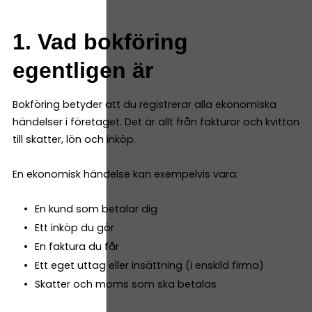
1. Vad bokföring
egentligen är
Bokföring betyder att du registrerar alla ekonomiska
händelser i företaget. Det är allt från fakturor och kvitton
till skatter, lön och inköp.
En ekonomisk händelse kan exempelvis vara:
En kund som betalar dig
Ett inköp du gör
En faktura du får
Ett eget uttag eller insättning (i enskild firma)
Skatter och moms som ska betalas