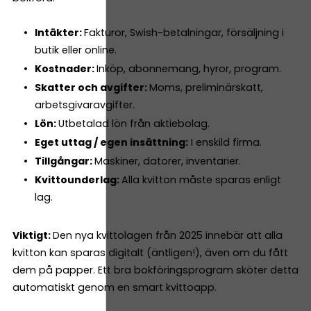
Intäkter:
Fakturor, Swish-betalningar, försäljning i
butik eller online.
Kostnader:
Inköp, abonnemang, hyror, program.
Skatter och avgifter:
Moms, preliminärskatt,
arbetsgivaravgifter.
Lön:
Utbetalad lön från aktiebolag.
Eget uttag / egen insättning:
I enskild firma.
Tillgångar:
Maskiner, datorer, inventarier.
Kvittounderlag:
Alla kvitton måste sparas enligt
lag.
Viktigt:
Den nya kvittolagen från 2025 innebär att alla
kvitton kan sparas digitalt (äntligen!), även om du fått
dem på papper. Ett bra bokföringsprogram sköter detta
automatiskt genom en smart kvittoapp.