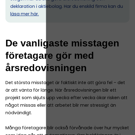
deklaration i aktiebolag. Har du enskild firma kan du
l
äsa mer här.
De vanligaste misstagen
företagare gör med
årsredovisningen
Det största misstaget är faktiskt inte att göra fel – det
är att vänta för länge. När årsredovisningen blir ett
projekt som skjuts upp vecka efter vecka ökar risken att
något missas eller att arbetet blir mer stressigt än
nödvändigt.
Många företagare blir också förvånade över hur mycket