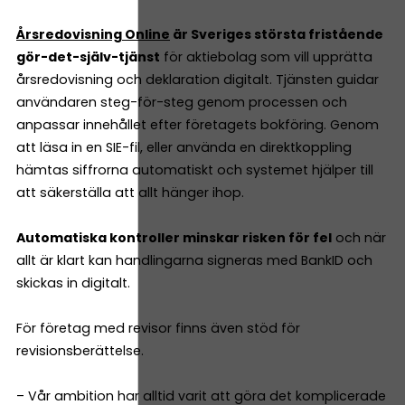
Årsredovisning Online
är Sveriges största fristående
gör-det-själv-tjänst
för aktiebolag som vill upprätta
årsredovisning och deklaration digitalt. Tjänsten guidar
användaren steg-för-steg genom processen och
anpassar innehållet efter företagets bokföring. Genom
att läsa in en SIE-fil, eller använda en direktkoppling
hämtas siffrorna automatiskt och systemet hjälper till
att säkerställa att allt hänger ihop.
Automatiska kontroller minskar risken för fel
och när
allt är klart kan handlingarna signeras med BankID och
skickas in digitalt.
För företag med revisor finns även stöd för
revisionsberättelse.
– Vår ambition har alltid varit att göra det komplicerade