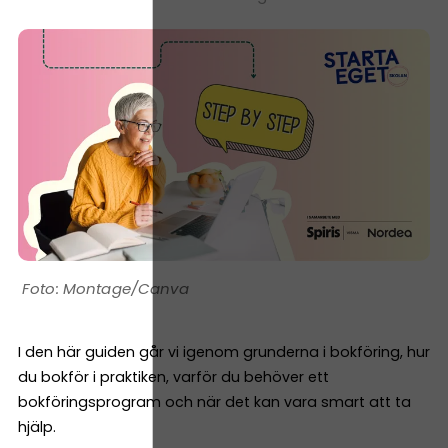
Montage/Canva
I den här guiden går vi igenom grunderna i bokföring, hur
du bokför i praktiken, varför du behöver ett
bokföringsprogram och när det kan vara smart att ta
hjälp.