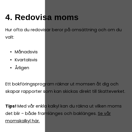
4. Redovisa moms
Hur ofta du redovisar beror på omsättning och om du
valt:
Månadsvis
Kvartalsvis
Årligen
Ett bokföringsprogram räknar ut momsen åt dig och
skapar rapporter som kan skickas direkt till Skatteverket.
Tips!
Med vår enkla kalkyl kan du räkna ut vilken moms
det blir – både framlänges och baklänges.
Se vår
momskalkyl här.