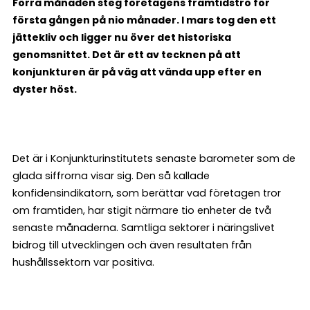
Förra månaden steg företagens framtidstro för
första gången på nio månader. I mars tog den ett
jättekliv och ligger nu över det historiska
genomsnittet. Det är ett av tecknen på att
konjunkturen är på väg att vända upp efter en
dyster höst.
Det är i Konjunkturinstitutets senaste barometer som de
glada siffrorna visar sig. Den så kallade
konfidensindikatorn, som berättar vad företagen tror
om framtiden, har stigit närmare tio enheter de två
senaste månaderna. Samtliga sektorer i näringslivet
bidrog till utvecklingen och även resultaten från
hushållssektorn var positiva.