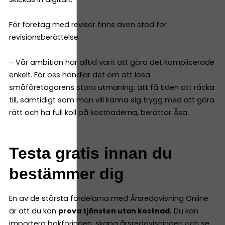
För företag med revisor finns även stöd för
revisionsberättelse.
– Vår ambition har alltid varit att göra det komplicerade
enkelt. För oss handlar det om att lösa
småföretagarens stora utmaning: att få tiden att räcka
till, samtidigt som man vill känna sig trygg med att göra
rätt och ha full koll på kostnaderna, berättar Åsa.
Testa gratis innan du
bestämmer dig
En av de största fördelarna med Årsredovisning Online
är att du kan
prova tjänsten utan kostnad.
Du kan
importera bokföringen, skapa årsredovisningen och se