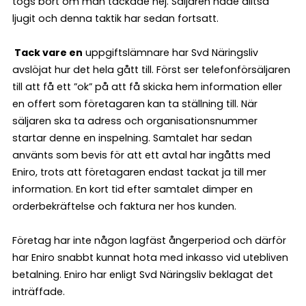
togs bort om man tackade nej. Säljaren hade alltså
ljugit och denna taktik har sedan fortsatt.
Tack vare en
uppgiftslämnare har Svd Näringsliv
avslöjat hur det hela gått till. Först ser telefonförsäljaren
till att få ett ”ok” på att få skicka hem information eller
en offert som företagaren kan ta ställning till. När
säljaren ska ta adress och organisationsnummer
startar denne en inspelning. Samtalet har sedan
använts som bevis för att ett avtal har ingåtts med
Eniro, trots att företagaren endast tackat ja till mer
information. En kort tid efter samtalet dimper en
orderbekräftelse och faktura ner hos kunden.
Företag har inte någon lagfäst ångerperiod och därför
har Eniro snabbt kunnat hota med inkasso vid utebliven
betalning. Eniro har enligt Svd Näringsliv beklagat det
inträffade.