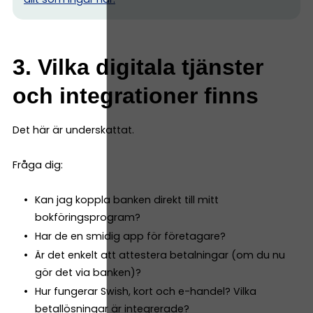
3. Vilka digitala tjänster
och integrationer finns
Det här är underskattat.
Fråga dig:
Kan jag koppla banken direkt till mitt
bokföringsprogram?
Har de en smidig app för företagare?
Är det enkelt att attestera betalningar (om du nu
gör det via banken)?
Hur fungerar Swish, kort och e-handel? Vilka
betallösningar är integrerade?