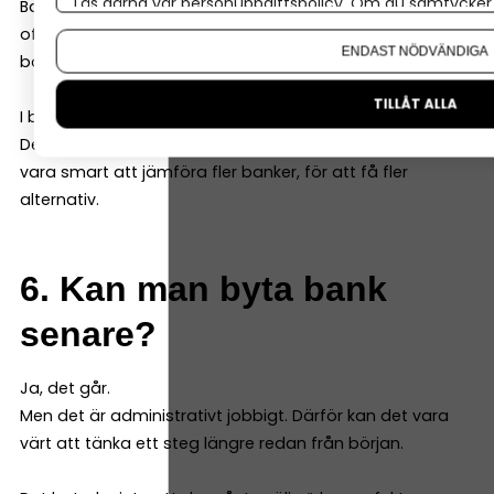
Läs gärna vår
personuppgiftspolicy
. Om du samtycker t
Banken tittar på bolagets ekonomi och prognoser, men
Om du vill ändra ditt val i efterhand hittar du den möjl
ofta också på dig som ägare (för lån kan de kräva
ENDAST NÖDVÄNDIGA
borgen och andra säkerheter).
TILLÅT ALLA
I båda fallen gör banken en riskbedömning.
Det är normalt – och inget personligt. Därför kan det
vara smart att jämföra fler banker, för att få fler
alternativ.
6. Kan man byta bank
senare?
Ja, det går.
Men det är administrativt jobbigt. Därför kan det vara
värt att tänka ett steg längre redan från början.