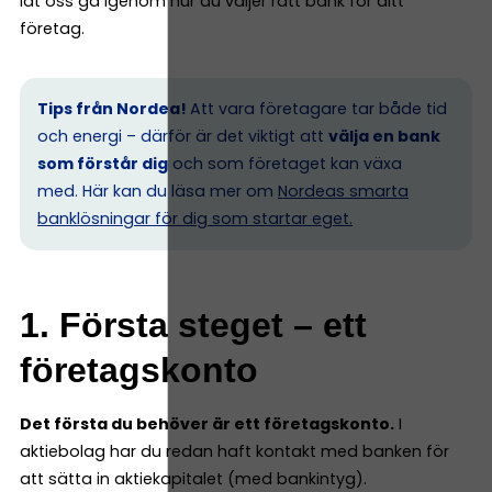
låt oss gå igenom hur du väljer rätt bank för ditt
företag.
Tips från Nordea!
Att vara företagare tar både tid
och energi – därför är det viktigt att
välja en bank
som förstår dig
och som företaget kan växa
med. Här kan du läsa mer om
Nordeas smarta
banklösningar för dig som startar eget.
1. Första steget – ett
företagskonto
Det första du behöver är ett företagskonto.
I
aktiebolag har du redan haft kontakt med banken för
att sätta in aktiekapitalet (med bankintyg).