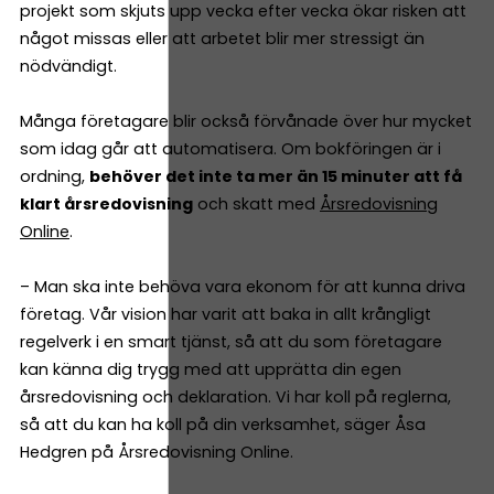
projekt som skjuts upp vecka efter vecka ökar risken att
något missas eller att arbetet blir mer stressigt än
nödvändigt.
Många företagare blir också förvånade över hur mycket
som idag går att automatisera. Om bokföringen är i
ordning,
behöver det inte ta mer än 15 minuter att få
klart årsredovisning
och skatt med
Årsredovisning
Online
.
– Man ska inte behöva vara ekonom för att kunna driva
företag. Vår vision har varit att baka in allt krångligt
regelverk i en smart tjänst, så att du som företagare
kan känna dig trygg med att upprätta din egen
årsredovisning och deklaration. Vi har koll på reglerna,
så att du kan ha koll på din verksamhet, säger Åsa
Hedgren på Årsredovisning Online.