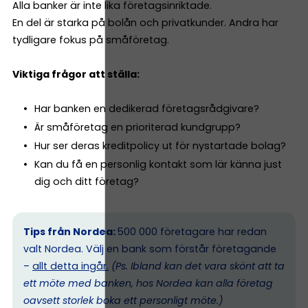
Alla banker är inte lika företagsinriktade.
En del är starka på bolån och privatkunder. Andra har
tydligare fokus på småföretag.
Viktiga frågor att ställa:
Har banken en dedikerad företagsrådgivare?
Är småföretag en prioriterad kundgrupp?
Hur ser deras kreditpolicy ut för nystartade bolag?
Kan du få en personlig kontakt som lär känna just
dig och ditt företag?
Tips från Nordea:
500 000 företagare har redan
valt Nordea. Välj en bank som förstår företagande
–
allt detta ingår.
(Ps. I
bland kan det vara skönt att ta
ett möte med banken, hos Nordea kan alla företag
oavsett storlek boka ett personligt möte.)