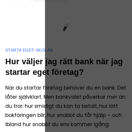
STARTA EGET-SKOLAN
Hur väljer jag rätt bank när jag
startar eget företag?
När du startar företag behöver du en bank. Det
låter självklart. Men bankvalet påverkar mer än
du tror: hur smidigt du kan ta betalt, hur lätt
bokföringen blir, hur snabbt du får hjälp – och
ibland hur snabbt du ens kommer igång.