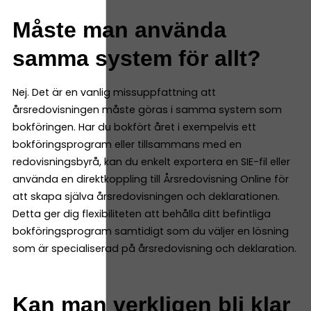
Måste man använda
samma system för allt?
Nej. Det är en vanlig missuppfattning att
årsredovisningen måste göras i samma system som
bokföringen. Har du bokfört året i exempelvis ett
bokföringsprogram eller tillsammans med en
redovisningsbyrå, kan du enkelt exportera en SIE-fil eller
använda en direktkoppling till Årsredovisning Online för
att skapa själva årsredovisningen och deklarationen.
Detta ger dig flexibiliteten att behålla ditt befintliga
bokföringsprogram samtidigt som du väljer en lösning
som är specialiserad på årsredovisning och deklaration.
Kan man verkligen bli klar