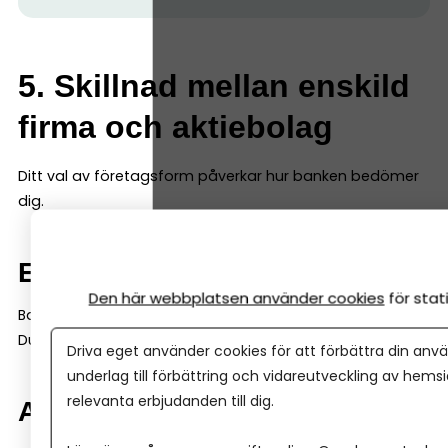
5. Skillnad mellan enskild
firma och aktiebolag
Ditt val av företagsform påverkar hur banken bedömer
dig.
Enskild firma
Den här webbplatsen använder cookies
för sta
Banken tittar mycket på din privata ekonomi.
Du och företaget är samma juridiska person.
Driva eget använder cookies för att förbättra din anvä
underlag till förbättring och vidareutveckling av hems
relevanta erbjudanden till dig.
Aktiebolag