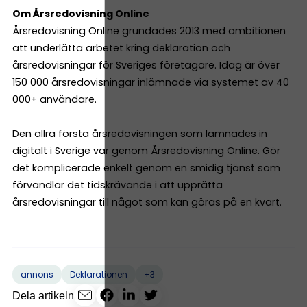
Om Årsredovisning Online
Årsredovisning Online grundades 2013 med ambitionen
att underlätta arbetet kring deklaration och
årsredovisningar för Sveriges företagare. Idag är över
150 000 årsredovisningar inlämnade via systemet av 40
000+ användare.
Den allra första årsredovisningen som lämnades in
digitalt i Sverige var genom Årsredovisning Online. Gör
det komplicerade enkelt genom en smidig tjänst som
förvandlar det tidskrävande i att upprätta
årsredovisningar till något som kan göras på en kvart.
+3
annons
Deklarationen
Dela artikeln