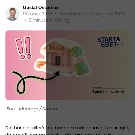
Gustaf Oscarson
16 mars, 2026
•
Uppdaterades 1 augusti, 2026
•
5 minuters läsning
Montage/Canva
Det handlar alltså inte bara om månadsavgiften. Alright,