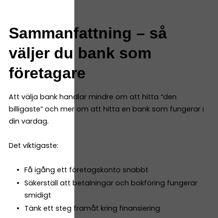
Sammanfattning – så
väljer du bank som
företagare
Att välja bank handlar mindre om att hitta “den
billigaste” och mer om att hitta en bank som fungerar i
din vardag.
Det viktigaste:
Få igång ett företagskonto snabbt
Säkerställ att betalningar och bokföring fungerar
smidigt
Tänk ett steg framåt kring finansiering