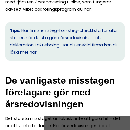
med tjänsten
Årsredovisning Online
, som fungerar
oavsett vilket bokföringsprogram du har.
Tips:
Här finns en steg-för-steg-checklista
för alla
stegen när du ska göra årsredovisning och
deklaration i aktiebolag. Har du enskild firma kan du
l
äsa mer här.
De vanligaste misstagen
företagare gör med
årsredovisningen
Det största misstaget är faktiskt inte att göra fel – det
är att vänta för länge. När årsredovisningen blir ett