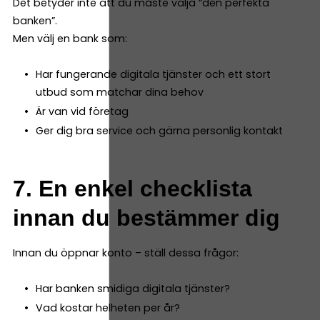
Det betyder inte att du måste välja “den perfekta
banken”.
Men välj en bank som:
Har fungerande digitala tjänster och ett stort
utbud som matchar dina behov
Är van vid företag
Ger dig bra service och gärna personlig kontakt
7. En enkel checklista
innan du bestämmer dig
Innan du öppnar konto – ställ dessa frågor:
Har banken smidiga digitala tjänster?
Vad kostar helheten per år?