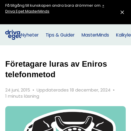
Få tillgång till kunskapen andra bara drömmer om.
»
Driva Eget MasterMinds
Nyheter
Tips & Guider
MasterMinds
Kalkyle
Företagare luras av Eniros
telefonmetod
24 juni, 2015
•
Uppdaterades 18 december, 2024
•
1 minuts läsning