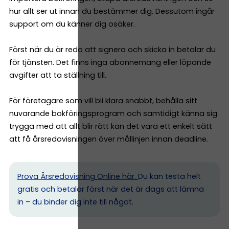
hur allt ser ut innan du bestämmer dig. Dessutom ingår
support om du känner dig osäker.
Först när du är redo att signera och skicka in betalar du
för tjänsten. Det finns inga abonnemang eller löpande
avgifter att ta ställning till.
För företagare som vill bli klara snabbt, behålla sitt
nuvarande bokföringsprogram och samtidigt känna sig
trygga med att allt blir rätt kan det vara ett enkelt sätt
att få årsredovisningen över mållinjen innan deadline.
Prova Årsredovisning Online här.
Du kan testa helt
gratis och betalar först när det är dags att lämna
in – du binder dig inte till något.