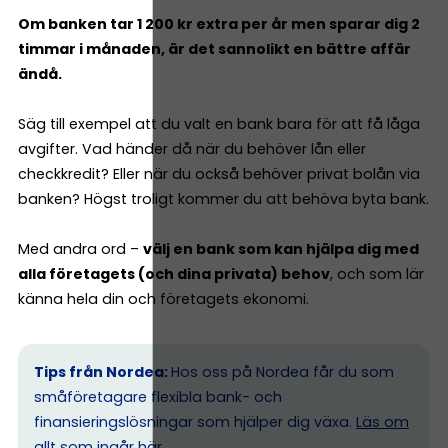
Om banken tar 1 200 kr extra per år men sparar dig 2
timmar i månaden, är det sannolikt en bättre affär
ändå.
Säg till exempel att du valt en bank bara för att få låga
avgifter. Vad händer då när du behöver lån eller
checkkredit? Eller när du också behöver privat bolån via
banken? Högst troligt kommer du att behöva byta bank.
Med andra ord –
välj en bank som kan hjälpa dig med
alla företagets (och dina privata) behov
, och som lär
känna hela din och företagets ekonomi.
Tips från Nordea:
Hos oss på Nordea får du som
småföretagare flexibla bank- och
finansieringslösningar som hjälper dig växa.
Läs om
allt som ingår här.