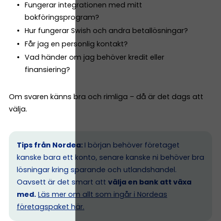
Fungerar integrationen med mitt
bokföringsprogram?
Hur fungerar Swish och andra betallösningar?
Får jag en personlig kontakt?
Vad händer om jag behöver kredit eller
finansiering?
Om svaren känns bra och rimliga – då är det dags att
välja.
Tips från Nordea:
I början behöver företaget
kanske bara ett konto, senare kanske ni behöver bra
lösningar kring sparande och utlandshandel.
Oavsett är det smart att
välja en bank att växa
med.
Läs mer om allt som ingår i Nordeas
företagspaket här.