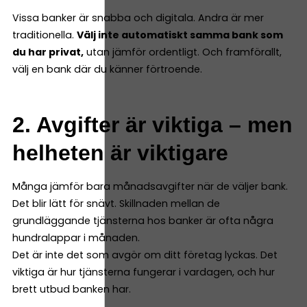
Vissa banker är snabba och digitala. Andra är mer
traditionella.
Välj inte automatiskt samma bank som
du har privat,
utan jämför ordentligt. Och framförallt,
välj en bank där du känner förtroende.
2. Avgifter är viktiga – men
helheten är viktigare
Många jämför bara månadsavgifter när de väljer bank.
Det blir lätt för snävt. Skillnaden mellan de
grundläggande tjänsterna hos banker är ofta några
hundralappar i månaden.
Det är inte det som avgör om ditt företag lyckas. Det
viktiga är hur tjänsterna fungerar i vardagen, och hur
brett utbud banken har.