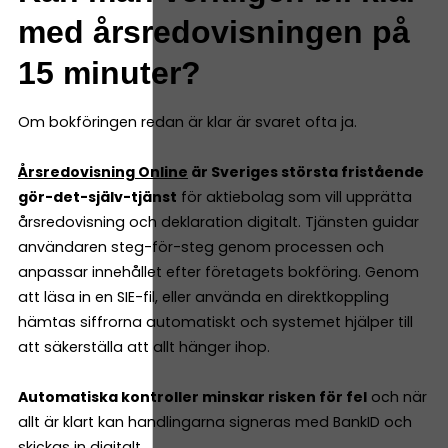
med årsredovisningen på
15 minuter?
Om bokföringen redan är klar är svaret ofta ja.
Årsredovisning Online
är Sveriges största fristående
gör-det-själv-tjänst
för aktiebolag som vill upprätta
årsredovisning och deklaration digitalt. Tjänsten guidar
användaren steg-för-steg genom processen och
anpassar innehållet efter företagets bokföring. Genom
att läsa in en SIE-fil, eller använda en direktkoppling
hämtas siffrorna automatiskt och systemet hjälper till
att säkerställa att allt hänger ihop.
Automatiska kontroller minskar risken för fel
och när
allt är klart kan handlingarna signeras med BankID och
skickas in digitalt.