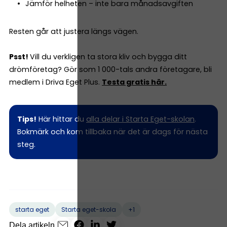
Jämför helheten – inte bara månadsavgiften
Resten går att justera längs vägen.
Psst!
Vill du verkligen ta stora kliv och bygga ditt
drömföretag? Gör som 1 000-tals andra företagare, bli
medlem i Driva Eget Plus.
Testa gratis här.
Tips!
Här hittar du
alla delar i Starta Eget-skolan
.
Bokmärk och kom tillbaka när det är dags för nästa
steg.
+1
starta eget
Starta eget-skola
Dela artikeln