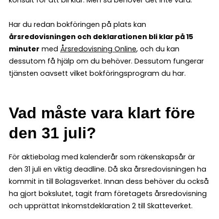
konsult för att bli klar. Men så behöver det inte vara.
Har du redan bokföringen på plats kan
årsredovisningen och deklarationen bli klar på 15
minuter
med
Årsredovisning Online
, och du kan
dessutom få hjälp om du behöver. Dessutom fungerar
tjänsten oavsett vilket bokföringsprogram du har.
Vad måste vara klart före
den 31 juli?
För aktiebolag med kalenderår som räkenskapsår är
den 31 juli en viktig deadline. Då ska årsredovisningen ha
kommit in till Bolagsverket. Innan dess behöver du också
ha gjort bokslutet, tagit fram företagets årsredovisning
och upprättat Inkomstdeklaration 2 till Skatteverket.