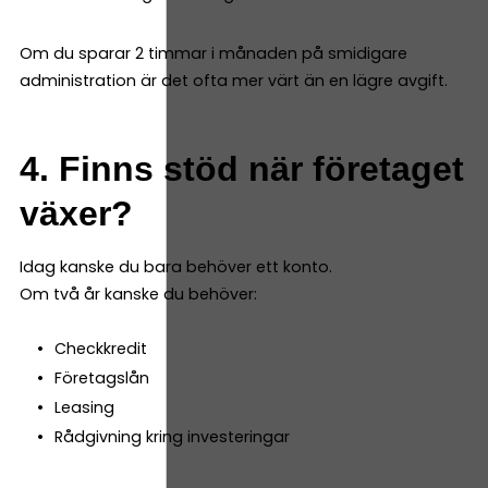
Om du sparar 2 timmar i månaden på smidigare
administration är det ofta mer värt än en lägre avgift.
4. Finns stöd när företaget
växer?
Idag kanske du bara behöver ett konto.
Om två år kanske du behöver:
Checkkredit
Företagslån
Leasing
Rådgivning kring investeringar