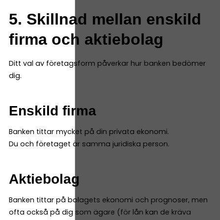
5. Skillnad mellan enskild
firma och aktiebolag
Ditt val av företagsform påverkar hur banken bedömer
dig.
Enskild firma
Banken tittar mycket på din privata ekonomi.
Du och företaget är samma juridiska person.
Aktiebolag
Banken tittar på bolagets ekonomi och prognoser, men
ofta också på dig som ägare (för lån kan de kräva