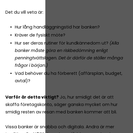
Det du vill veta är:
Hur lång handläggningstid har banken?
Kräver de fysiskt möte?
Hur ser deras rutiner för kundkännedom ut?
(Alla
banker måste göra en riskbedömning enligt
penningtvättslagen. Det är därför de ställer många
frågor i början.)
Vad behöver du ha förberett (affärsplan, budget,
avtal)?
Varför är detta viktigt?
Jo, hur smidigt det är att
skaffa företagskonto, säger ganska mycket om hur
smidig resten av resan med banken kommer att bli.
Vissa banker är snabba och digitala. Andra är mer