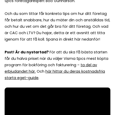
Spcs företagarexpert Boo Gunnarson.
Och du som tittar får konkreta tips om hur ditt företag
får betalt snabbare, hur du mäter din och anställdas tid,
och hur du vet om det går bra för ditt företag. Och vad
är CAC och LTV? Du hajar, detta är ett avsnitt att titta
igenom för att få koll. Spana in direkt här nedanför!
Psst! Är du nystartad?
För att du ska få bästa starten
får du halva priset när du väljer Visma Spcs mest köpta
program för bokföring och fakturering –
ta del av
erbjudandet här.
Och
här hittar du deras kostnadsfria
starta eget-guide
.