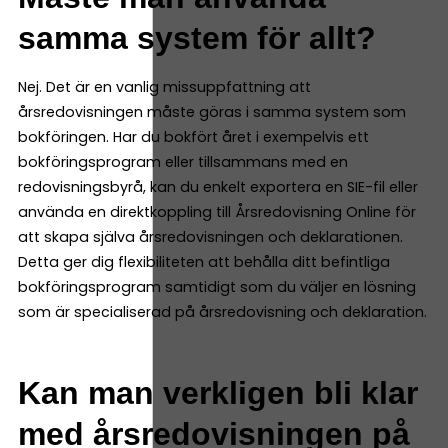
samma system för allt?
Nej. Det är en vanlig missuppfattning att
årsredovisningen måste göras i samma system som
bokföringen. Har du bokfört året i exempelvis ett
bokföringsprogram eller tillsammans med en
redovisningsbyrå, kan du enkelt exportera en SIE-fil eller
använda en direktkoppling till Årsredovisning Online för
att skapa själva årsredovisningen och deklarationen.
Detta ger dig flexibiliteten att behålla ditt befintliga
bokföringsprogram samtidigt som du väljer en lösning
som är specialiserad på årsredovisning och deklaration.
Kan man verkligen bli klar
med årsredovisningen på