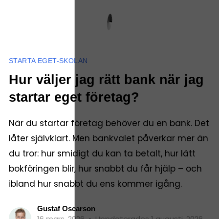
STARTA EGET-SKOLAN
Hur väljer jag rätt bank när jag
startar eget företag?
När du startar företag behöver du en bank. Det
låter självklart. Men bankvalet påverkar mer än
du tror: hur smidigt du kan ta betalt, hur lätt
bokföringen blir, hur snabbt du får hjälp – och
ibland hur snabbt du ens kommer igång.
Gustaf Oscarson
16 mars, 2026
•
Uppdaterades 1 augusti, 2026