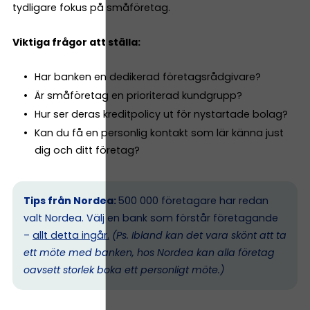
tydligare fokus på småföretag.
Viktiga frågor att ställa:
Har banken en dedikerad företagsrådgivare?
Är småföretag en prioriterad kundgrupp?
Hur ser deras kreditpolicy ut för nystartade bolag?
Kan du få en personlig kontakt som lär känna just
dig och ditt företag?
Tips från Nordea:
500 000 företagare har redan
valt Nordea. Välj en bank som förstår företagande
–
allt detta ingår.
(Ps. I
bland kan det vara skönt att ta
ett möte med banken, hos Nordea kan alla företag
oavsett storlek boka ett personligt möte.)