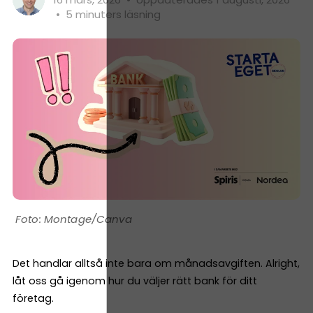
•
5 minuters läsning
Montage/Canva
Det handlar alltså inte bara om månadsavgiften. Alright,
låt oss gå igenom hur du väljer rätt bank för ditt
företag.