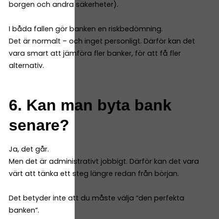
borgen och andra säkerheter).
I båda fallen gör banken en riskbedömning.
Det är normalt – och inget personligt. Därför kan det
vara smart att jämföra fler banker, för att få fler
alternativ.
6. Kan man byta bank
senare?
Ja, det går.
Men det är administrativt jobbigt. Därför kan det vara
värt att tänka ett steg längre redan från början.
Det betyder inte att du måste välja “den perfekta
banken”.