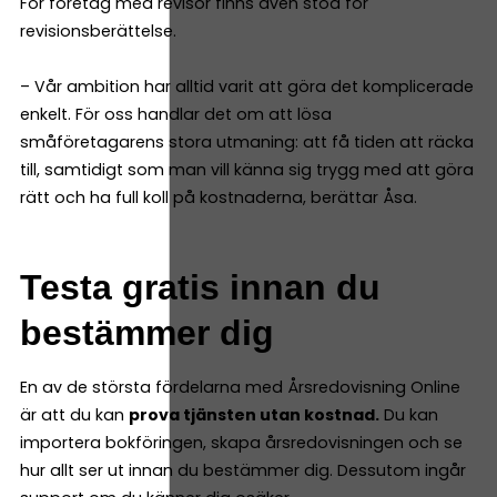
För företag med revisor finns även stöd för
revisionsberättelse.
– Vår ambition har alltid varit att göra det komplicerade
enkelt. För oss handlar det om att lösa
småföretagarens stora utmaning: att få tiden att räcka
till, samtidigt som man vill känna sig trygg med att göra
rätt och ha full koll på kostnaderna, berättar Åsa.
Testa gratis innan du
bestämmer dig
En av de största fördelarna med Årsredovisning Online
är att du kan
prova tjänsten utan kostnad.
Du kan
importera bokföringen, skapa årsredovisningen och se
hur allt ser ut innan du bestämmer dig. Dessutom ingår