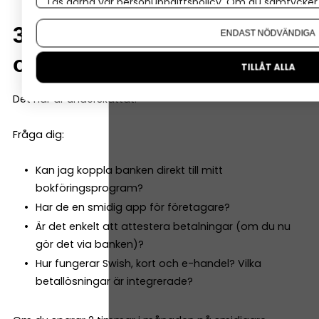
Läs gärna vår
personuppgiftspolicy
. Om du samtycker t
Om du vill ändra ditt val i efterhand hittar du den möjl
3. Vilka digitala tjänster
ENDAST NÖDVÄNDIGA
och integrationer finns
TILLÅT ALLA
Det här är underskattat.
Fråga dig:
Kan jag koppla banken direkt till mitt
bokföringsprogram?
Har de en smidig app för företagare?
Är det enkelt att attestera betalningar (om du nu
gör det via banken)?
Hur fungerar Swish, kort och e-handel? Vilka
betallösningar är integrerade?