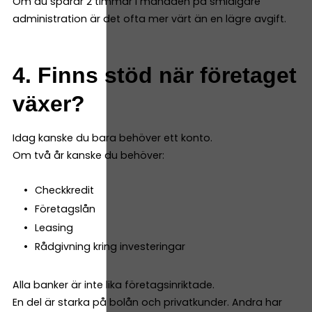
Om du sparar 2 timmar i månaden på smidigare
administration är det ofta mer värt än en lägre avgift.
4. Finns stöd när företaget
växer?
Idag kanske du bara behöver ett konto.
Om två år kanske du behöver:
Checkkredit
Företagslån
Leasing
Rådgivning kring investeringar
Alla banker är inte lika företagsinriktade.
En del är starka på bolån och privatkunder. Andra har