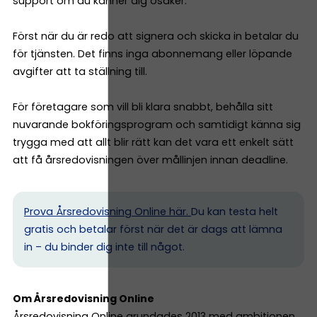
support om du känner dig osäker.
Först när du är redo att signera och skicka in betalar du
för tjänsten. Det finns inga abonnemang eller löpande
avgifter att ta ställning till.
För företagare som vill bli klara snabbt, behålla sitt
nuvarande bokföringsprogram och samtidigt känna sig
trygga med att allt blir rätt kan det vara ett enkelt sätt
att få årsredovisningen över mållinjen innan deadline.
Prova Årsredovisning Online här.
Du kan testa helt
gratis och betalar först när det är dags att lämna
in – du binder dig inte till något.
Om Årsredovisning Online
Årsredovisning Online grundades 2013 med ambitionen