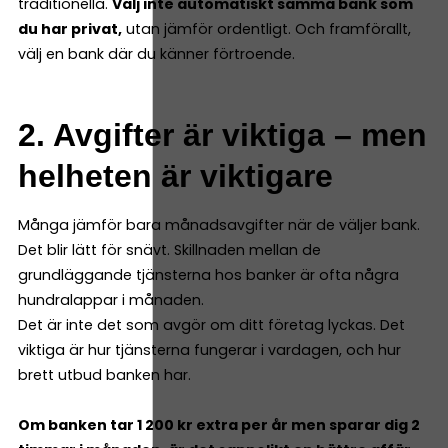
traditionella.
Välj inte automatiskt samma bank som
du har privat,
utan jämför ordentligt. Och framförallt,
välj en bank där du känner förtroende.
2. Avgifter är viktiga – men
helheten är viktigare
Många jämför bara månadsavgifter när de väljer bank.
Det blir lätt för snävt. Skillnaden mellan de
grundläggande tjänsterna hos banker är ofta några
hundralappar i månaden.
Det är inte det som avgör om ditt företag lyckas. Det
viktiga är hur tjänsterna fungerar i vardagen, och hur
brett utbud banken har.
Om banken tar 1 200 kr extra per år men sparar dig 2