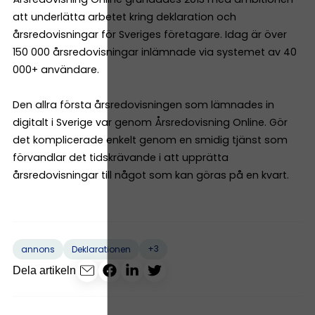
att underlätta arbetet kring deklaration och
årsredovisningar för Sveriges företagare. Idag är över
150 000 årsredovisningar inlämnade via systemet av 40
000+ användare.
Den allra första årsredovisningen som lämnades in
digitalt i Sverige var genom Årsredovisning Online. Gör
det komplicerade enkelt genom en smidig tjänst som
förvandlar det tidskrävande i att upprätta
årsredovisningar till något som kan göras på en kvart.
+3
annons
Deklarationen
Dela artikeln