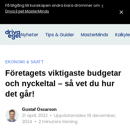
Få tillgång till kunskapen andra bara drömmer om.
»
Driva Eget MasterMinds
Nyheter
Tips & Guider
MasterMinds
Kalkyle
EKONOMI & SKATT
Företagets viktigaste budgetar
och nyckeltal – så vet du hur
det går!
Gustaf Oscarson
21 april, 2022
•
Uppdaterades 18 december,
2024
•
2 minuters läsning