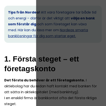
Tips från Nordea!
Att vara företagare tar både tid
och energi – därför är det viktigt att
välja en bank
som förstår dig
och som företaget kan växa
med. Här kan du läsa mer om
Nordeas smarta
banklösningar för dig som startar eget.
1. Första steget – ett
företagskonto
Det första du behöver är ett företagskonto.
I
aktiebolag har du redan haft kontakt med banken för
att sätta in aktiekapitalet (med bankintyg).
I en enskild firma är bankkontot ofta det första riktiga
steget.