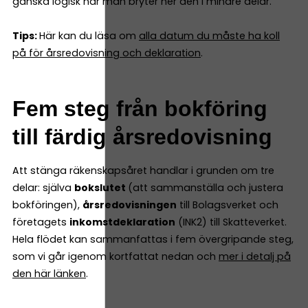
ganska logisk när man bryter ner den i mindre delar.
Tips:
Här kan du läsa om
alla datum du måste ha koll
på för årsredovisning och deklaration
.
Fem steg från bokföring
till färdig årsredovisning
Att stänga räkenskapsåret handlar i grunden om tre
delar: själva
bokslutet
(att sammanställa och justera
bokföringen),
årsredovisningen
till Bolagsverket och
företagets
inkomstdeklaration
(INK2) till Skatteverket.
Hela flödet kan sammanfattas i fem övergripande steg,
som vi går igenom kortfattat nedan och
mer i detalj på
den här länken
.