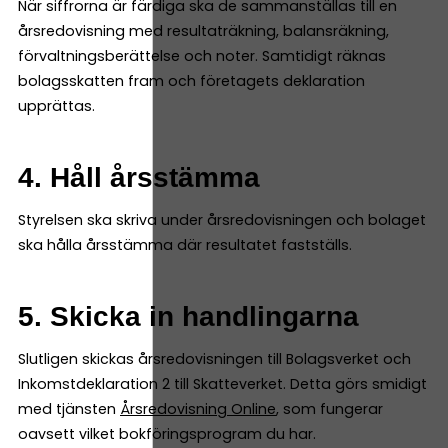
När siffrorna är färdiga ska de sammanställas till en
årsredovisning med resultaträkning, balansräkning,
förvaltningsberättelse och noter. Samtidigt räknas
bolagsskatten fram och företagets deklaration
upprättas.
4. Håll årsstämma
Styrelsen ska skriva under årsredovisningen och bolaget
ska hålla årsstämma där resultatet fastställs.
5. Skicka in handlingarna
Slutligen skickas årsredovisningen till Bolagsverket och
Inkomstdeklaration 2 till Skatteverket. Detta görs smidigt
med tjänsten
Årsredovisning Online
, som fungerar
oavsett vilket bokföringsprogram du har.