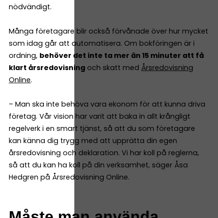
nödvändigt.
Många företagare blir också förvånade över hur mycket
som idag går att automatisera. Om bokföringen är i
ordning,
behöver det inte ta mer än 15 minuter att få
klart årsredovisning
och skatt med
Årsredovisning
Online
.
– Man ska inte behöva vara ekonom för att kunna driva
företag. Vår vision har varit att baka in allt krångligt
regelverk i en smart tjänst, så att du som företagare
kan känna dig trygg med att upprätta din egen
årsredovisning och deklaration. Vi har koll på reglerna,
så att du kan ha koll på din verksamhet, säger Åsa
Hedgren på Årsredovisning Online.
Måste man använda