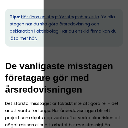
Tips:
Här finns en steg-för-steg-checklista
för alla
stegen när du ska göra årsredovisning och
deklaration i aktiebolag. Har du enskild firma kan du
l
äsa mer här.
De vanligaste misstagen
företagare gör med
årsredovisningen
Det största misstaget är faktiskt inte att göra fel – det
är att vänta för länge. När årsredovisningen blir ett
projekt som skjuts upp vecka efter vecka ökar risken att
något missas eller att arbetet blir mer stressigt än