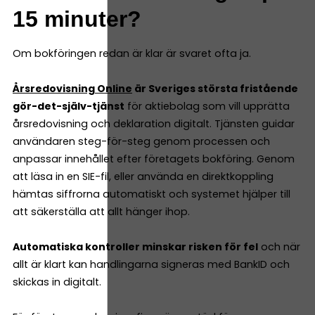
15 minuter?
Om bokföringen redan är klar är svaret ofta ja.
Årsredovisning Online
är Sveriges största fristående
gör-det-själv-tjänst
för aktiebolag som vill upprätta
årsredovisning och deklaration digitalt. Tjänsten guidar
användaren steg-för-steg genom processen och
anpassar innehållet efter företagets bokföring. Genom
att läsa in en SIE-fil, eller använda en direktkoppling
hämtas siffrorna automatiskt och systemet hjälper till
att säkerställa att allt hänger ihop.
Automatiska kontroller minskar risken för fel
och när
allt är klart kan handlingarna signeras med BankID och
skickas in digitalt.