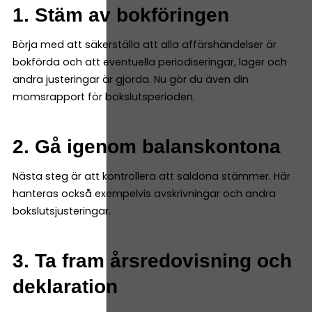
1. Stäm av bokföringen
Börja med att säkerställa att alla affärshändelser är
bokförda och att eventuella periodiseringar, lager och
andra justeringar är gjorda. Nu gör du även din
momsrapport för bokslutsperioden.
2. Gå igenom balanskontona
Nästa steg är att kontrollera att saldona stämmer. Här
hanteras också exempelvis avskrivningar och andra
bokslutsjusteringar.
3. Ta fram årsredovisning och
deklaration