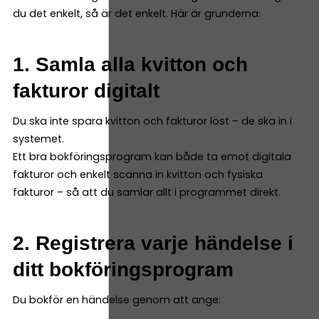
du det enkelt, så är det enkelt. Här är grunderna:
1. Samla alla kvitton och
fakturor digitalt
Du ska inte spara kvitton och fakturor löst – de ska in i
systemet.
Ett bra bokföringsprogram kan både ta emot digitala
fakturor och enkelt scanna in kvitton och fysiska
fakturor – så att du samlar allt i programmet direkt.
2. Registrera varje händelse i
ditt bokföringsprogram
Du bokför en händelse genom att ange: