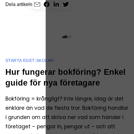
Dela artikeln
STARTA EGET-SKOLAN
Hur fungerar bokföring? Enkel
guide för nya företagare
Bokföring = krångligt? Inte längre, idag är det
enklare än vad de flesta tror. Bokföring handlar
i grunden om att skriva ner vad som händer i
företaget – pengar in, pengar ut – och att