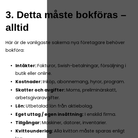
3. Detta måste bokföras –
alltid
Här är de vanligaste sakerna nya företagare behöver
bokföra:
Intäkter:
Fakturor, Swish-betalningar, försäljning i
butik eller online.
Kostnader:
Inköp, abonnemang, hyror, program.
Skatter och avgifter:
Moms, preliminärskatt,
arbetsgivaravgifter.
Lön:
Utbetalad lön från aktiebolag.
Eget uttag / egen insättning:
I enskild firma.
Tillgångar:
Maskiner, datorer, inventarier.
Kvittounderlag:
Alla kvitton måste sparas enligt