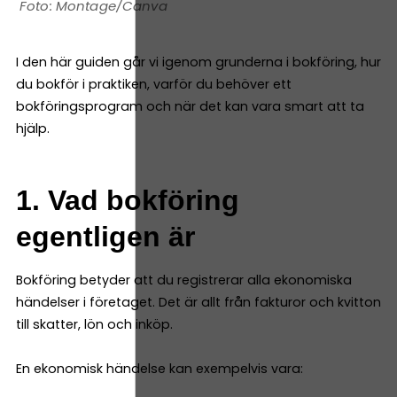
Montage/Canva
I den här guiden går vi igenom grunderna i bokföring, hur
du bokför i praktiken, varför du behöver ett
bokföringsprogram och när det kan vara smart att ta
hjälp.
1. Vad bokföring
egentligen är
Bokföring betyder att du registrerar alla ekonomiska
händelser i företaget. Det är allt från fakturor och kvitton
till skatter, lön och inköp.
En ekonomisk händelse kan exempelvis vara: