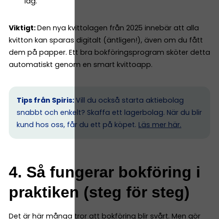
lag.
Viktigt:
Den nya kvittolagen från 2025 innebär att alla
kvitton kan sparas digitalt (äntligen!), även om du fått
dem på papper. Ett bra bokföringsprogram sköter detta
automatiskt genom en smart kvittoapp.
Tips från Spiris:
Vill du också starta aktiebolag
snabbt och enkelt? Skaffa ett lagerbolag. När du blir
kund hos oss, får du ett på köpet.
Läs mer här.
4. Så fungerar bokföring i
praktiken (steg för steg)
Det är här många tror att bokföring blir svårt. Men gör