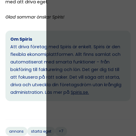
med att driva eget.
Glad sommar önskar Spiris!
Om Spiris
Att driva företag med Spiris är enkelt. Spiris är den
flexibla ekonomiplattformen. Allt finns samlat och
automatiserat med smarta funktioner – från
bokföring till fakturering och lön. Det ger dig tid till
att fokusera på rätt saker. Det vill säga att starta,
driva och utveckla din företagsdröm utan krånglig
administration. Läs mer på
Spiris.se
.
+7
annons
starta eget