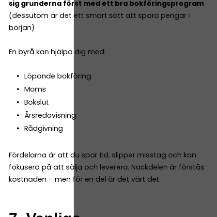
sig grunderna först med ett bra bokföringsprogram
(dessutom är det ett smart sätt att spara pengar i
början)
En byrå kan hjälpa dig med:
Löpande bokföring
Moms
Bokslut
Årsredovisning
Rådgivning
Fördelarna är att du spar tid, slipper misstag och kan
fokusera på att sälja och leverera. Nackdelen är förstås
kostnaden – men för en del är det värt det.