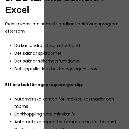
Excel
Excel räknas inte som ett godkänt bokföringsprogram
eftersom:
Du kan ändra siffror i efterhand
Det saknar spårbarhet
Det saknar säkerhetsfunktioner
Det uppfyller inte bokföringslagens krav
Ett bra bokföringsprogram ger dig:
Automatiska konton för intäkter, kostnader och
moms
Bankkoppling som minskar fel
Automatiska rapporter (moms, resultat, balans)