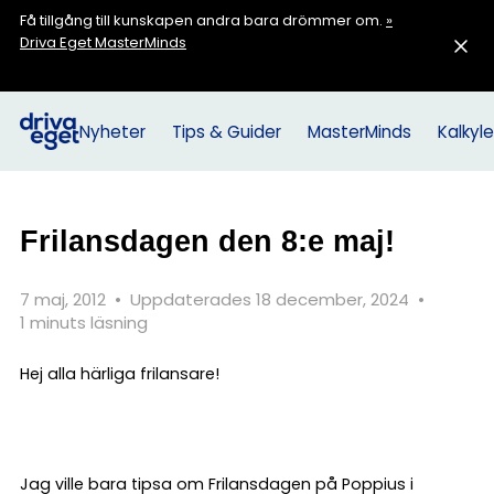
Få tillgång till kunskapen andra bara drömmer om.
»
Driva Eget MasterMinds
Nyheter
Tips & Guider
MasterMinds
Kalkyle
Frilansdagen den 8:e maj!
7 maj, 2012
•
Uppdaterades 18 december, 2024
•
1 minuts läsning
Hej alla härliga frilansare!
Jag ville bara tipsa om Frilansdagen på Poppius i