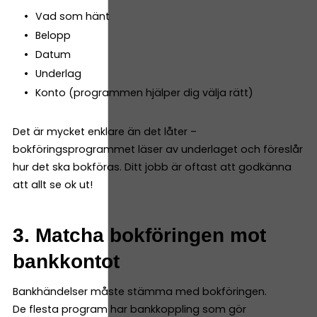
Vad som hänt
Belopp
Datum
Underlag
Konto (programmen hjälper dig välja rätt)
Det är mycket enklare än det låter –
bokföringsprogrammet läser av underlaget och föreslår
hur det ska bokföras. Ditt jobb är oftast att godkänna
att allt se ok ut!
3. Matcha bokföringen mot
bankkontot
Bankhändelser måste stämma med bokföringen.
De flesta program har bankkoppling som gör