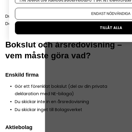
Kontrollerat att momsen stämmer
Läs gärna vår
personuppgiftspolicy
. Om du samtycker t
Om du vill ändra ditt val i efterhand hittar du den möjl
ENDAST NÖDVÄNDIGA
Du gör alltså ett månadsslut, inte ett avancerat bokslut.
Det gäller alla företag, oavsett bolagsform.
TILLÅT ALLA
Bokslut och årsredovisning –
vem måste göra vad?
Enskild firma
Gör ett förenklat bokslut (del av din privata
deklaration med NE-bilaga)
Du skickar inte in en årsredovisning
Du skickar inget till Bolagsverket
Aktiebolag