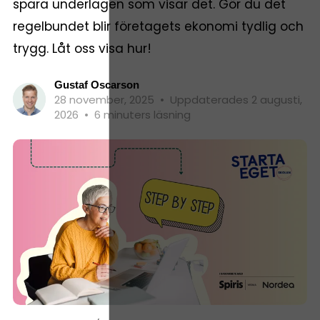
spara underlagen som visar det. Gör du det
regelbundet blir företagets ekonomi tydlig och
trygg. Låt oss visa hur!
Gustaf Oscarson
28 november, 2025
•
Uppdaterades 2 augusti,
2026
•
6 minuters läsning