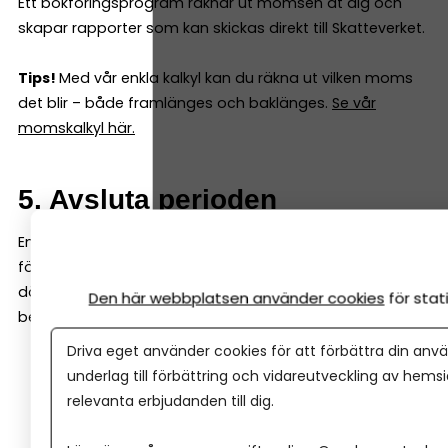
Ett bokföringsprogram räknar ut momsen åt dig och
skapar rapporter som kan skickas direkt till Skatteverket.
Tips!
Med vår enkla kalkyl kan du räkna ut vilken moms
det blir – både framlänges och baklänges.
Se vår
momskalkyl här.
5. Avsluta perioden
En “period” i bokföringen är ofta en månad (många
företag redovisar moms varje månad eller kvartal, och
då 'stänger man' den perioden) Att avsluta perioden
Den här webbplatsen använder cookies
för sta
betyder i praktiken att du:
Driva eget använder cookies för att förbättra din anvä
Bokfört alla händelser för månaden
underlag till förbättring och vidareutveckling av hems
Matchat bankkontot
relevanta erbjudanden till dig.
Säkrat att alla kvitton finns digitalt