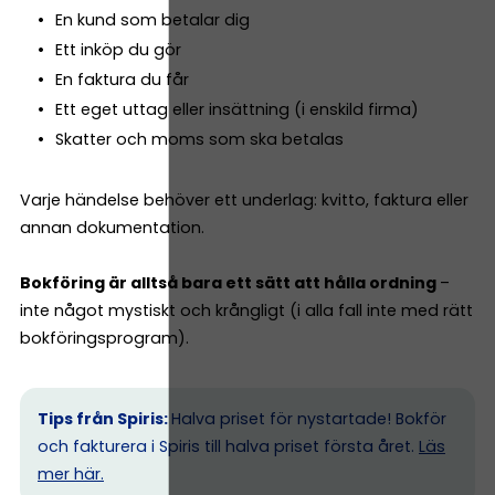
En kund som betalar dig
Ett inköp du gör
En faktura du får
Ett eget uttag eller insättning (i enskild firma)
Skatter och moms som ska betalas
Varje händelse behöver ett underlag: kvitto, faktura eller
annan dokumentation.
Bokföring är alltså bara ett sätt att hålla ordning
–
inte något mystiskt och krångligt (i alla fall inte med rätt
bokföringsprogram).
Tips från Spiris:
Halva priset för nystartade! Bokför
och fakturera i Spiris till halva priset första året.
Läs
mer här.