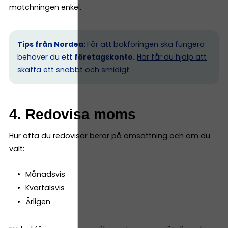
matchningen enkel.
Tips från Nordea:
För att bokföringen ska fungera
behöver du ett
företagskonto.
Här får du hjälp att
skaffa ett snabbt och smidigt.
4. Redovisa moms
Hur ofta du redovisar beror på omsättning och om du
valt:
Månadsvis
Kvartalsvis
Årligen