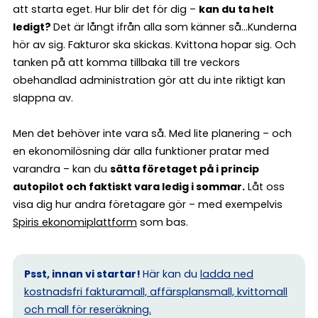
att starta eget. Hur blir det för dig –
kan du ta helt
ledigt?
Det är långt ifrån alla som känner så…Kunderna
hör av sig. Fakturor ska skickas. Kvittona hopar sig. Och
tanken på att komma tillbaka till tre veckors
obehandlad administration gör att du inte riktigt kan
slappna av.
Men det behöver inte vara så. Med lite planering – och
en ekonomilösning där alla funktioner pratar med
varandra – kan du
sätta företaget på i princip
autopilot och faktiskt vara ledig i sommar.
Låt oss
visa dig hur andra företagare gör – med exempelvis
Spiris ekonomiplattform
som bas.
Psst, innan vi startar!
Här kan du
ladda ned
kostnadsfri fakturamall, affärsplansmall, kvittomall
och mall för reseräkning.