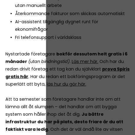
utan manuellt arbete
Återkommande fakturor som skickas automatiskt
AI-assistent tillgänglig dygnet runt för
ekonomifrågor
Fri telefonsupport i världsklass
Nystartade företagare
bokför dessutom helt gratis i 6
månader
(utan bindningstid)
.
Läs mer här.
Och har du
redan drivit företag ett tag kan du självklart
prova Spiris
gratis här
. Har du redan ett bokföringsprogram är det
superlätt att byta,
läs hur du gör här.
Att ta semester som företagare handlar inte om att
lämna allt åt slumpen – det handlar om att bygga
system som håller ihop det åt dig.
Ju bättre
infrastruktur du har på plats, desto friare är du att
faktiskt vara ledig.
Och det är väl ändå lite av vitsen