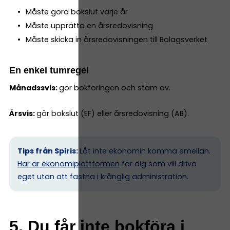
Måste göra bokslut varje år
Måste upprätta en årsredovisning
Måste skicka in årsredovisningen till Bolagsverket
En enkel tumregel
Månadssvis:
gör bokföringen och stäm av.
Årsvis:
gör bokslut (EF) eller årsredovisning (AB).
Tips från Spiris:
Låt inte ekonomin komma emellan.
Här är ekonomiplattformen
för dig som vill driva
eget utan att fastna i krånglig administration.
5. Du får inte bokföra i