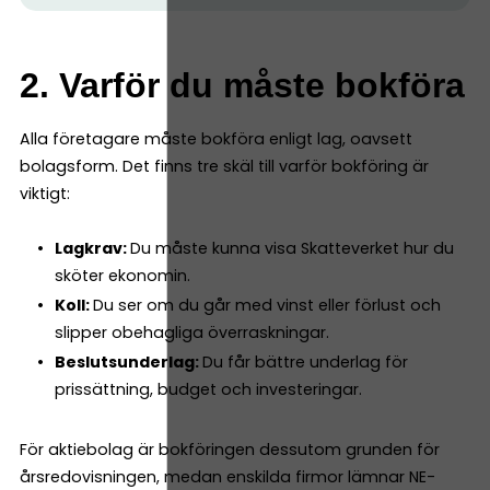
2. Varför du måste bokföra
Alla företagare måste bokföra enligt lag, oavsett
bolagsform. Det finns tre skäl till varför bokföring är
viktigt:
Lagkrav:
Du måste kunna visa Skatteverket hur du
sköter ekonomin.
Koll:
Du ser om du går med vinst eller förlust och
slipper obehagliga överraskningar.
Beslutsunderlag:
Du får bättre underlag för
prissättning, budget och investeringar.
För aktiebolag är bokföringen dessutom grunden för
årsredovisningen, medan enskilda firmor lämnar NE-