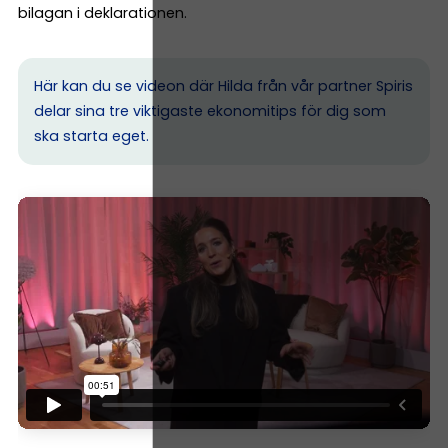
bilagan i deklarationen.
Här kan du se videon där Hilda från vår partner Spiris
delar sina tre viktigaste ekonomitips för dig som
ska starta eget.