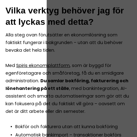
Vilka verktyg behöver jag för
att lyckas med detta?
Alla steg ovan förutsätter en ekonomilösning som
faktiskt fungerar i bakgrunden – utan att du behöver
bevaka det hela tiden.
Med
Spiris ekonomiplattform
, som är byggd för
egenföretagare och småföretag, få du en smidigare
administration.
Du samlar bokföring, fakturering och
lönehantering på ett ställe
, med bankintegration, AI-
assistent och smarta automatiseringar som gör att du
kan fokusera på det du faktiskt vill göra – oavsett om
det är ditt arbete eller din semester.
Bokför och fakturera utan att kunna bokföring
Automatisk bankimport – transaktioner bokförs