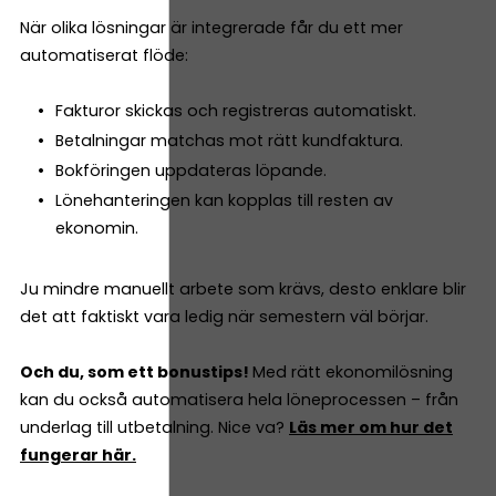
När olika lösningar är integrerade får du ett mer
automatiserat flöde:
Fakturor skickas och registreras automatiskt.
Betalningar matchas mot rätt kundfaktura.
Bokföringen uppdateras löpande.
Lönehanteringen kan kopplas till resten av
ekonomin.
Ju mindre manuellt arbete som krävs, desto enklare blir
det att faktiskt vara ledig när semestern väl börjar.
Och du, som ett bonustips!
Med rätt ekonomilösning
kan du också automatisera hela löneprocessen – från
underlag till utbetalning. Nice va?
Läs mer om hur det
fungerar här.