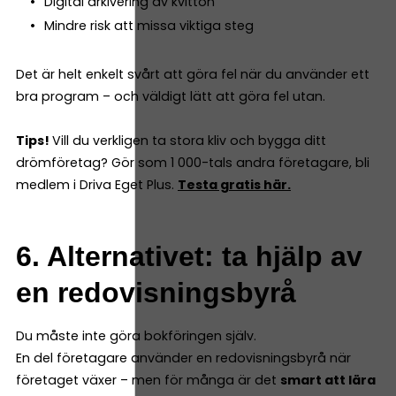
Digital arkivering av kvitton
Mindre risk att missa viktiga steg
Det är helt enkelt svårt att göra fel när du använder ett
bra program – och väldigt lätt att göra fel utan.
Tips!
Vill du verkligen ta stora kliv och bygga ditt
drömföretag? Gör som 1 000-tals andra företagare, bli
medlem i Driva Eget Plus.
Testa gratis här.
6. Alternativet: ta hjälp av
en redovisningsbyrå
Du måste inte göra bokföringen själv.
En del företagare använder en redovisningsbyrå när
företaget växer – men för många är det
smart att lära