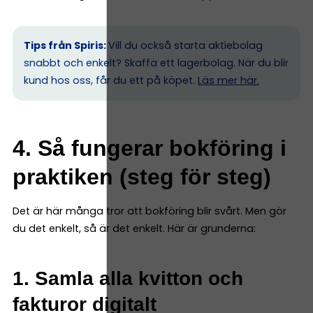
Tips från Spiris:
Vill du också starta aktiebolag
snabbt och enkelt? Skaffa ett lagerbolag. När du blir
kund hos oss, får du ett på köpet.
Läs mer här.
4. Så fungerar bokföring i
praktiken (steg för steg)
Det är här många tror att bokföring blir svårt. Men gör
du det enkelt, så är det enkelt. Här är grunderna:
1. Samla alla kvitton och
fakturor digitalt