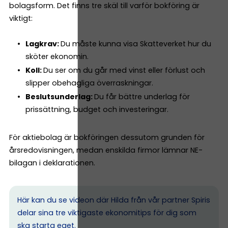
bolagsform. Det finns tre skäl till varför bokföring är
viktigt:
Lagkrav:
Du måste kunna visa Skatteverket hur du
sköter ekonomin.
Koll:
Du ser om du går med vinst eller förlust och
slipper obehagliga överraskningar.
Beslutsunderlag:
Du får bättre underlag för
prissättning, budget och investeringar.
För aktiebolag är bokföringen dessutom grunden för
årsredovisningen, medan enskilda firmor lämnar NE-
bilagan i deklarationen.
Här kan du se videon där Hilda från vår partner Spiris
delar sina tre viktigaste ekonomitips för dig som
ska starta eget.