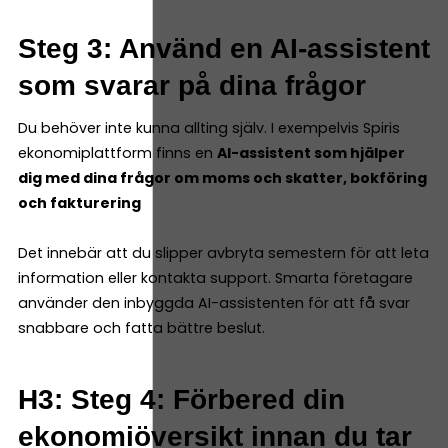
Steg 3: Använd en AI-assistent
som svarar på dina frågor
Du behöver inte kunna allting själv. I exempelvis Spiris
ekonomiplattform finns en
AI-assistent som hjälper
dig med dina frågor om moms och skatter, bokföring
och fakturering
Det innebär att du slipper avbryta semestern för att leta
information eller kontakta support. Smarta företagare
använder den inbyggda AI-assistenten för att få svar
snabbare och fatta bättre beslut.
H3: Steg 4: Förbered din
ekonomiöversikt innan du tar