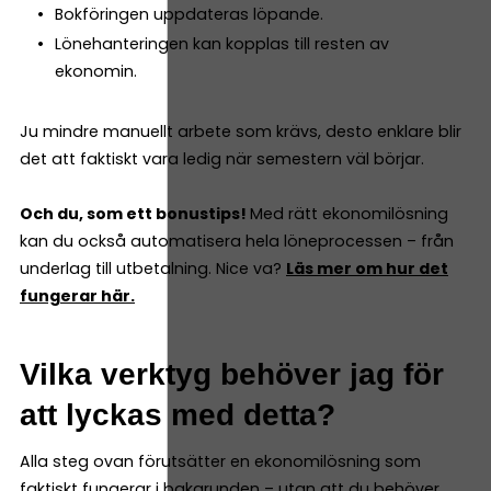
Bokföringen uppdateras löpande.
Lönehanteringen kan kopplas till resten av
ekonomin.
Ju mindre manuellt arbete som krävs, desto enklare blir
det att faktiskt vara ledig när semestern väl börjar.
Och du, som ett bonustips!
Med rätt ekonomilösning
kan du också automatisera hela löneprocessen – från
underlag till utbetalning. Nice va?
Läs mer om hur det
fungerar här.
Vilka verktyg behöver jag för
att lyckas med detta?
Alla steg ovan förutsätter en ekonomilösning som
faktiskt fungerar i bakgrunden – utan att du behöver