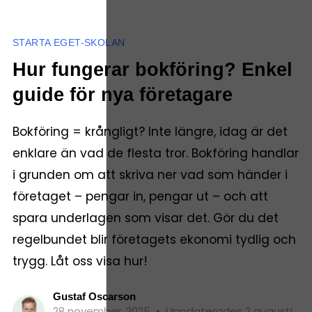
STARTA EGET-SKOLAN
Hur fungerar bokföring? Enkel
guide för nya företagare
Bokföring = krångligt? Inte längre, idag är det
enklare än vad de flesta tror. Bokföring handlar
i grunden om att skriva ner vad som händer i
företaget – pengar in, pengar ut – och att
spara underlagen som visar det. Gör du det
regelbundet blir företagets ekonomi tydlig och
trygg. Låt oss visa hur!
Gustaf Oscarson
28 november, 2025
•
Uppdaterades 2 augusti,