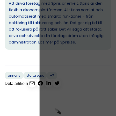
Att driva företag med Spiris är enkelt. Spiris är den
flexibla ekonomiplattformen. Allt finns samlat och
automatiserat med smarta funktioner – från
bokföring till fakturering och lön. Det ger dig tid till
att fokusera på rätt saker. Det vill säga att starta,
driva och utveckla din företagsdröm utan krånglig
administration. Läs mer på
Spiris.se
.
+7
annons
starta eget
Dela artikeln