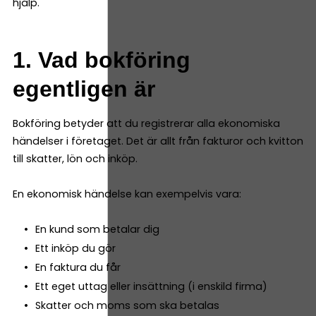
hjälp.
1. Vad bokföring
egentligen är
Bokföring betyder att du registrerar alla ekonomiska
händelser i företaget. Det är allt från fakturor och kvitton
till skatter, lön och inköp.
En ekonomisk händelse kan exempelvis vara:
En kund som betalar dig
Ett inköp du gör
En faktura du får
Ett eget uttag eller insättning (i enskild firma)
Skatter och moms som ska betalas