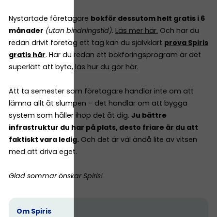
Nystartade företagare
bokför dessutom helt gratis i 6
månader
(utan bindningstid)
.
Läs mer här.
Och har du
redan drivit företag ett tag kan du självklart
prova Spiris
gratis här
. Har du redan ett bokföringsprogram är det
superlätt att byta,
läs hur du gör här.
Att ta semester som företagare handlar inte om att
lämna allt åt slumpen – det handlar om att bygga
system som håller ihop det åt dig.
Ju bättre
infrastruktur du har på plats, desto friare är du att
faktiskt vara ledig.
Och det är väl ändå lite av vitsen
med att driva eget.
Glad sommar önskar Spiris!
Om Spiris