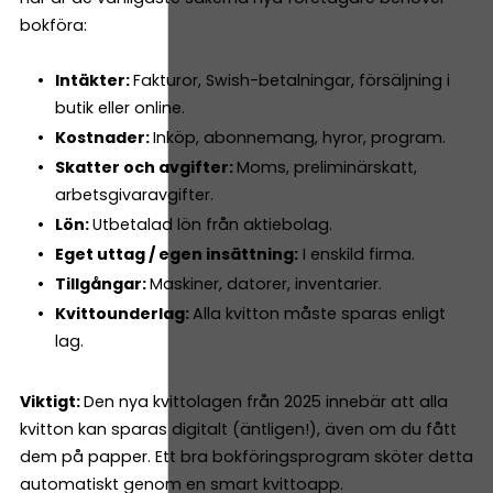
bokföra:
Intäkter:
Fakturor, Swish-betalningar, försäljning i
butik eller online.
Kostnader:
Inköp, abonnemang, hyror, program.
Skatter och avgifter:
Moms, preliminärskatt,
arbetsgivaravgifter.
Lön:
Utbetalad lön från aktiebolag.
Eget uttag / egen insättning:
I enskild firma.
Tillgångar:
Maskiner, datorer, inventarier.
Kvittounderlag:
Alla kvitton måste sparas enligt
lag.
Viktigt:
Den nya kvittolagen från 2025 innebär att alla
kvitton kan sparas digitalt (äntligen!), även om du fått
dem på papper. Ett bra bokföringsprogram sköter detta
automatiskt genom en smart kvittoapp.