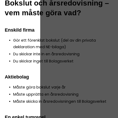
Bokslut och årsredovisning –
vem måste göra vad?
Enskild firma
Gör ett förenklat bokslut (del av din privata
deklaration med NE-bilaga)
Du skickar inte in en årsredovisning
Du skickar inget till Bolagsverket
Aktiebolag
Måste göra bokslut varje år
Måste upprätta en årsredovisning
Måste skicka in årsredovisningen till Bolagsverket
En enkel tumregel