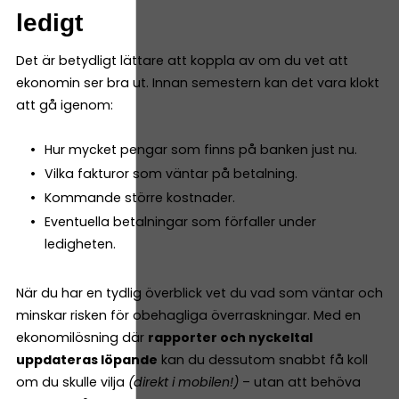
ledigt
Det är betydligt lättare att koppla av om du vet att
ekonomin ser bra ut. Innan semestern kan det vara klokt
att gå igenom:
Hur mycket pengar som finns på banken just nu.
Vilka fakturor som väntar på betalning.
Kommande större kostnader.
Eventuella betalningar som förfaller under
ledigheten.
När du har en tydlig överblick vet du vad som väntar och
minskar risken för obehagliga överraskningar. Med en
ekonomilösning där
rapporter och nyckeltal
uppdateras löpande
kan du dessutom snabbt få koll
om du skulle vilja
(direkt i mobilen!)
– utan att behöva