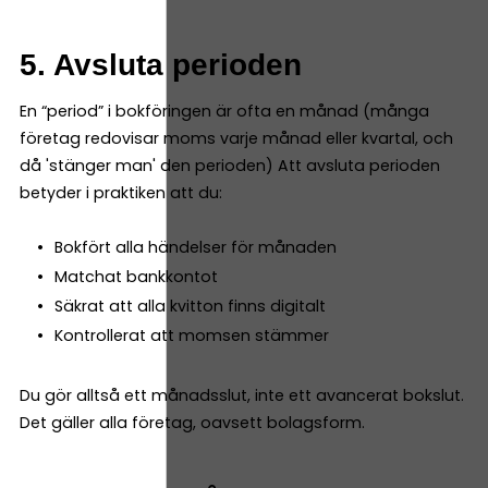
5. Avsluta perioden
En “period” i bokföringen är ofta en månad (många
företag redovisar moms varje månad eller kvartal, och
då 'stänger man' den perioden) Att avsluta perioden
betyder i praktiken att du:
Bokfört alla händelser för månaden
Matchat bankkontot
Säkrat att alla kvitton finns digitalt
Kontrollerat att momsen stämmer
Du gör alltså ett månadsslut, inte ett avancerat bokslut.
Det gäller alla företag, oavsett bolagsform.