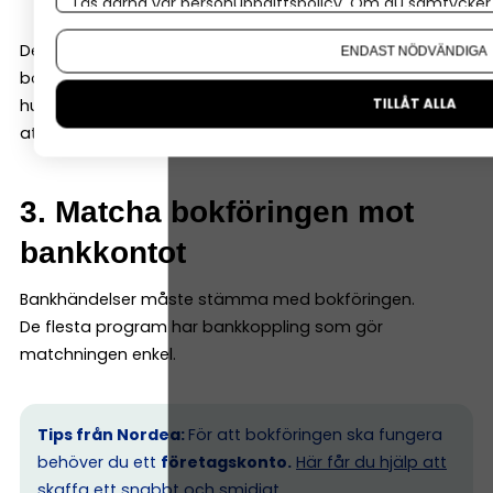
Läs gärna vår
personuppgiftspolicy
. Om du samtycker t
Om du vill ändra ditt val i efterhand hittar du den möjl
Det är mycket enklare än det låter –
ENDAST NÖDVÄNDIGA
bokföringsprogrammet läser av underlaget och föreslår
TILLÅT ALLA
hur det ska bokföras. Ditt jobb är oftast att godkänna
att allt se ok ut!
3. Matcha bokföringen mot
bankkontot
Bankhändelser måste stämma med bokföringen.
De flesta program har bankkoppling som gör
matchningen enkel.
Tips från Nordea:
För att bokföringen ska fungera
behöver du ett
företagskonto.
Här får du hjälp att
skaffa ett snabbt och smidigt.