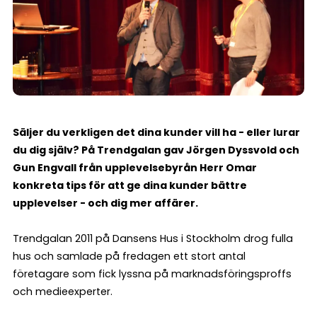
Säljer du verkligen det dina kunder vill ha - eller lurar
du dig själv? På Trendgalan gav Jörgen Dyssvold och
Gun Engvall från upplevelsebyrån Herr Omar
konkreta tips för att ge dina kunder bättre
upplevelser - och dig mer affärer.
Trendgalan 2011 på Dansens Hus i Stockholm drog fulla
hus och samlade på fredagen ett stort antal
företagare som fick lyssna på marknadsföringsproffs
och medieexperter.