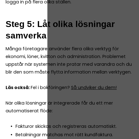
logga in på flera olika ställen.
Steg 5: Låt olika lösningar
samverka
Många företagare använder flera olika verktyg för
ekonomi, löner, kvitton och administration. Problemet
uppstår när systemen inte pratar med varandra och du
blir den som måste flytta information mellan verktygen.
Läs också:
Fel i bokföringen?
Så undviker du dem!
När olika lösningar är integrerade får du ett mer
automatiserat flöde:
Fakturor skickas och registreras automatiskt.
Betalningar matchas mot rätt kundfaktura.