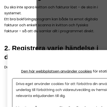
Du ska inte spara kvitton och fakturor löst – de ska in i
systemet.
Ett bra bokföringsprogram kan både ta emot digitala
fakturor och enkelt scanna in kvitton och fysiska
fakturor – så att du samlar allt i programmet direkt.
2. Registrera varje händelse i
ditt bokföringsprogram
Du bokför en händelse genom att ange:
Den här webbplatsen använder cookies
för sta
Vad som hänt
Driva eget använder cookies för att förbättra din anvä
Belopp
underlag till förbättring och vidareutveckling av hems
Datum
relevanta erbjudanden till dig.
Underlag
Konto (programmen hjälper dig välja rätt)