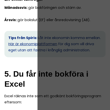
Månadssvis:
gör bokföringen och stäm av.
Årsvis:
gör bokslut (EF) eller årsredovisning (AB).
Tips från Spiris:
Låt inte ekonomin komma emellan.
Här är ekonomiplattformen
för dig som vill driva
eget utan att fastna i krånglig administration.
5. Du får inte bokföra i
Excel
Excel räknas inte som ett godkänt bokföringsprogram
eftersom: