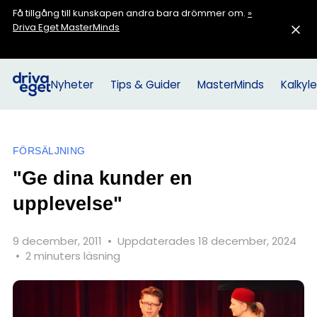
Få tillgång till kunskapen andra bara drömmer om.
»
Driva Eget MasterMinds
Nyheter
Tips & Guider
MasterMinds
Kalkyle
FÖRSÄLJNING
"Ge dina kunder en
upplevelse"
9 december, 2011
•
Uppdaterades 18 december, 2024
•
2 minuters läsning