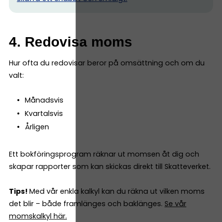
4. Redovisa moms
Hur ofta du redovisar beror på omsättning och om du
valt:
Månadsvis
Kvartalsvis
Årligen
Ett bokföringsprogram räknar ut momsen åt dig och
skapar rapporter som kan skickas direkt till Skatteverket.
Tips!
Med vår enkla kalkyl kan du räkna ut vilken moms
det blir – både framlänges och baklänges.
Se vår
momskalkyl här.