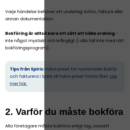
Varje händelse behöver ett underlag: kvitto, faktura eller
annan dokumentation.
Bokföring är alltså bara ett sätt att hålla ordning
–
inte något mystiskt och krångligt (i alla fall inte med rätt
bokföringsprogram).
Tips från Spiris:
Halva priset för nystartade! Bokför
och fakturera i Spiris till halva priset första året.
Läs
mer här.
2. Varför du måste bokföra
Alla företagare måste bokföra enligt lag, oavsett