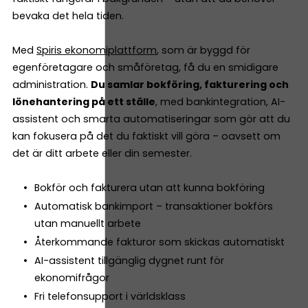
bevaka det hela tiden.
Med
Spiris ekonomiplattform
, som är byggd för
egenföretagare och småföretag, få du en smidigare
administration.
Du samlar bokföring, fakturering och
lönehantering på ett ställe
, med bankintegration, AI-
assistent och smarta automatiseringar som gör att du
kan fokusera på det du faktiskt vill göra – oavsett om
det är ditt arbete eller din semester.
Bokför och fakturera utan att kunna bokföring
Automatisk bankimport – transaktioner bokförs
utan manuellt arbete
Återkommande fakturor som skickas automatiskt
AI-assistent tillgänglig dygnet runt för
ekonomifrågor
Fri telefonsupport i världsklass