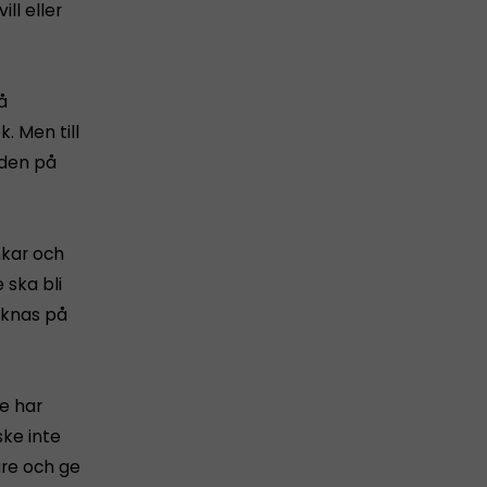
ll eller
å
. Men till
 den på
nkar och
 ska bli
aknas på
e har
ske inte
are och ge