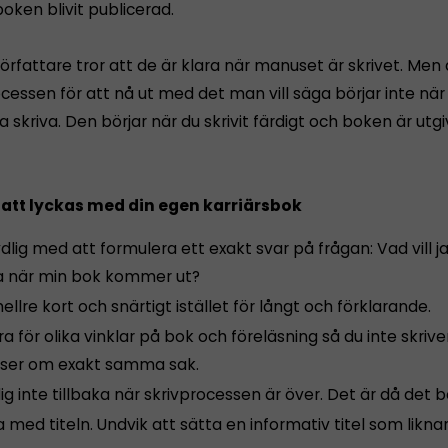
boken blivit publicerad.
rfattare tror att de är klara när manuset är skrivet. Men
ocessen för att nå ut med det man vill säga börjar inte när
a skriva. Den börjar när du skrivit färdigt och boken är utg
r att lyckas med din egen karriärsbok
dlig med att formulera ett exakt svar på frågan: Vad vill j
 när min bok kommer ut?
hellre kort och snärtigt istället för långt och förklarande.
a för olika vinklar på bok och föreläsning så du inte skrive
äser om exakt samma sak.
ig inte tillbaka när skrivprocessen är över. Det är då det bö
 med titeln. Undvik att sätta en informativ titel som likn