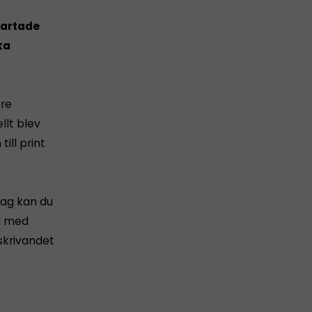
tartade
ka
are
llt blev
ill print
Idag kan du
ll med
skrivandet