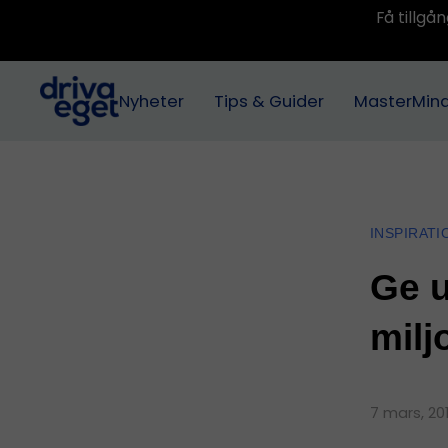
Få tillg
Nyheter
Tips & Guider
MasterMin
INSPIRATI
Ge u
milj
7 mars, 20