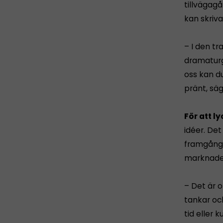
tillvägagå
kan skriva
– I den tr
dramaturgi
oss kan d
pränt, sä
För att l
idéer. Det
framgångs
marknaden
– Det är 
tankar oc
tid eller 