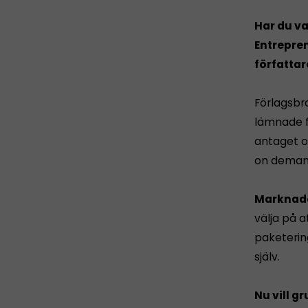
Har du v
Entrepren
författar
Förlagsbr
lämnade f
antaget oc
on demand
Marknade
välja på a
paketerin
själv.
Nu vill g