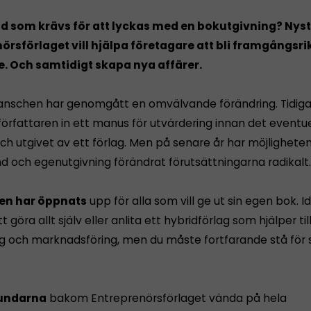
ad som krävs för att lyckas med en bokutgivning? Nys
örsförlaget vill hjälpa företagare att bli framgångsri
e. Och samtidigt skapa nya affärer.
anschen har genomgått en omvälvande förändring. Tidig
örfattaren in ett manus för utvärdering innan det eventue
h utgivet av ett förlag. Men på senare år har möjligheten t
 och egenutgivning förändrat förutsättningarna radikalt.
n har öppnats
upp för alla som vill ge ut sin egen bok. 
tt göra allt själv eller anlita ett hybridförlag som hjälper ti
g och marknadsföring, men du måste fortfarande stå för 
rundarna
bakom Entreprenörsförlaget vända på hela