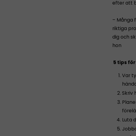
efter att 
– Många fö
riktiga pr
dig och sk
hon
5 tips fö
Var ty
hända
Skriv 
Planer
förel
Luta d
Jobba