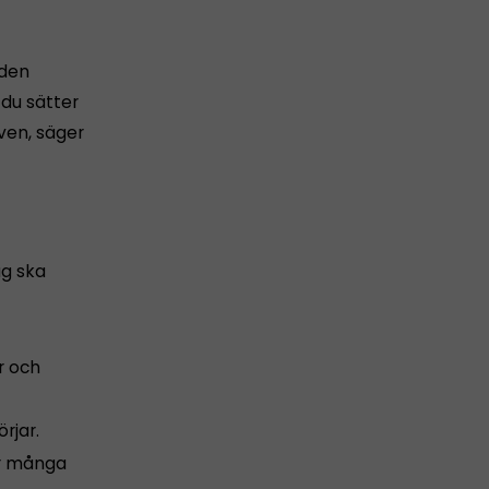
 den
 du sätter
iven, säger
ag ska
r och
rjar.
ar många