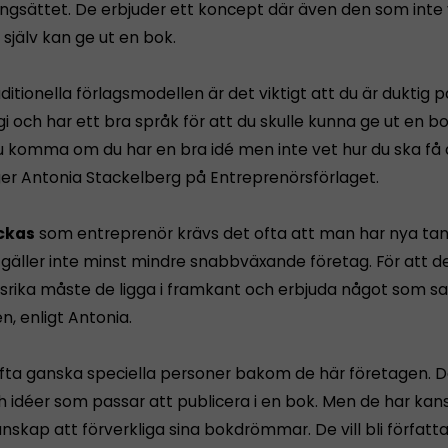
ngsättet. De erbjuder ett koncept där även den som inte vi
 själv kan ge ut en bok.
aditionella förlagsmodellen är det viktigt att du är duktig p
 och har ett bra språk för att du skulle kunna ge ut en bok
u komma om du har en bra idé men inte vet hur du ska få
ger Antonia Stackelberg på Entreprenörsförlaget.
yckas
som entreprenör krävs det ofta att man har nya ta
 gäller inte minst mindre snabbväxande företag. För att de
rika måste de ligga i framkant och erbjuda något som s
, enligt Antonia.
ofta ganska speciella personer bakom de här företagen. D
h idéer som passar att publicera i en bok. Men de har kan
kunskap att förverkliga sina bokdrömmar. De vill bli författ