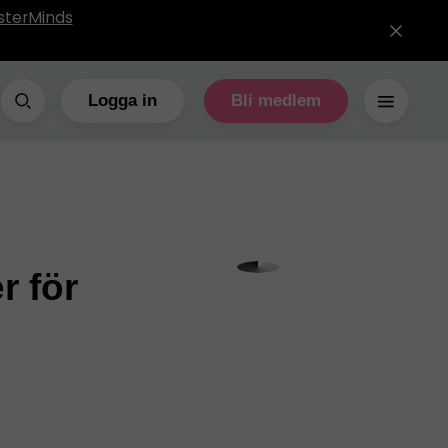
sterMinds
Logga in
Bli medlem
r för