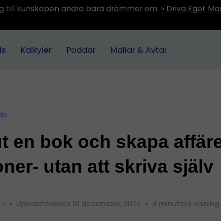
ång till kunskapen andra bara drömmer om.
» Driva Eget Ma
ds
Kalkyler
Poddar
Mallar & Avtal
ON
t en bok och skapa affäre
oner- utan att skriva själv
17
•
Uppdaterades 18 december, 2024
•
4 minuters läsning