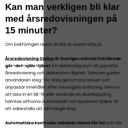
Kan man verkligen bli klar
med årsredovisningen på
15 minuter?
Om bokföringen redan är klar är svaret ofta ja.
Årsredovisning Online
är Sveriges största fristående
gör-det-själv-tjänst
för aktiebolag som vill upprätta
årsredovisning och deklaration digitalt. Tjänsten guidar
användaren steg-för-steg genom processen och
anpassar innehållet efter företagets bokföring. Genom
att läsa in en SIE-fil, eller använda en direktkoppling
hämtas siffrorna automatiskt och systemet hjälper till
att säkerställa att allt hänger ihop.
Automatiska kontroller minskar risken för fel
och när