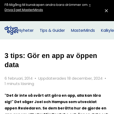
Få tillgång till kunskapen andra bara drömmer om.
»
Driva Eget MasterMinds
Nyheter
Tips & Guider
MasterMinds
Kalkyle
3 tips: Gör en app av öppen
data
6 februari, 2014
•
Uppdaterades 18 december, 2024
•
1 minuts läsning
"Det är inte så svårt att göra en app, alla kan lära
sig!" Det säger Joel och Hampus som utvecklat
appen Resledaren. Se dem berätta hur de gjorde en