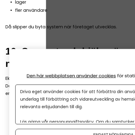
lager
fler användare
Då slipper du byta system när företaget utvecklas.
10. Support och hjälp när
något går fel
Den här webbplatsen använder cookies
för sta
Ekonomi är ett område där det är viktigt att det blir rätt.
Därför är det en stor fördel om bokföringsprogrammet
Driva eget använder cookies för att förbättra din anvä
erbjuder bra support. Det kan till exempel vara:
underlag till förbättring och vidareutveckling av hems
relevanta erbjudanden till dig.
chatt eller telefon
guider och utbildningar
Läs gärna vår
personuppgiftspolicy
. Om du samtycker t
hjälpcenter online
Om du vill ändra ditt val i efterhand hittar du den möjl
ENDAST NÖDVÄNDIGA