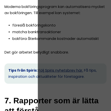
Moderna bokföringsprogram kan automatisera mycket
av bokföringen. Till exempel kan systemet:
föreslå bokföringskonto
matcha banktransaktioner
bokföra återkommande kostnader automatiskt
Det gör arbetet betydligt snabbare.
Tips från Spiris:
Följ Spiris nyhetsbrev här.
Få tips,
inspiration och aktualiteter för företagare.
7. Rapporter som är lätta
att förstå