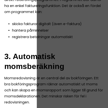
ha en enkel faktureringsfunktion. Det är också en fördel
om programmet kan:
skicka fakturor digitalt (även e-faktura)
hantera påminnelser
registrera betalningar automatiskt
3. Automatisk
momsberäkning
Momsredovisning är en central del av bokföringen. Ett
bra bokföringsprogram räknar automatiskt ut moms
och kan skapa en momsrapport som ligger till grund för
momsdeklarationen. Det minskar risken för fel i
redovisningen.