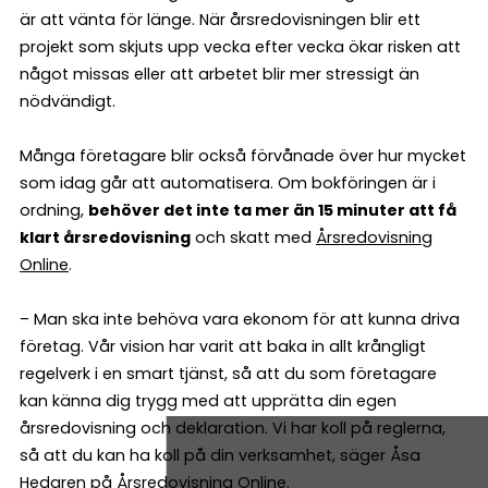
är att vänta för länge. När årsredovisningen blir ett
projekt som skjuts upp vecka efter vecka ökar risken att
något missas eller att arbetet blir mer stressigt än
nödvändigt.
Många företagare blir också förvånade över hur mycket
som idag går att automatisera. Om bokföringen är i
ordning,
behöver det inte ta mer än 15 minuter att få
klart årsredovisning
och skatt med
Årsredovisning
Online
.
– Man ska inte behöva vara ekonom för att kunna driva
företag. Vår vision har varit att baka in allt krångligt
regelverk i en smart tjänst, så att du som företagare
kan känna dig trygg med att upprätta din egen
årsredovisning och deklaration. Vi har koll på reglerna,
så att du kan ha koll på din verksamhet, säger Åsa
Hedgren på Årsredovisning Online.