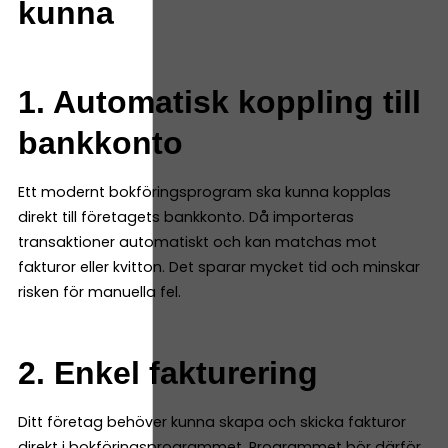
kunna
1. Automatisk koppling till
bankkonto
Ett modernt bokföringsprogram ska kunna kopplas
direkt till företagets bankkonto. Då importeras
transaktioner automatiskt och kan matchas mot
fakturor eller kvitton. Det sparar mycket tid och minskar
risken för manuella fel.
2. Enkel fakturering
Ditt företag behöver kunna skapa och skicka fakturor
direkt i bokföringsprogrammet. Programmet bör därför