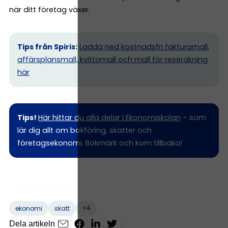
när ditt företag växer.
Tips från Spiris:
Ladda ned kostnadsfri fakturamall,
affärsplansmall, kvittomall och mall för reseräkning
här
Tips!
Här hittar du alla delar i Ekonomiskolan
– som
lär dig allt om bokföring, skatter och
företagsekonomi. Bokmärk och kom tillbaka!
+4
ekonomi
skatt
Dela artikeln