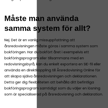
Måste man använda
samma system för allt?
Nej. Det är en vanlig missuppfattning att
årsredovisningen måste göras i samma system som
bokföringen. Har du bokfört året i exempelvis ett
bokföringsprogram eller tillsammans med en
redovisningsbyrå, kan du enkelt exportera en SIE-fil eller
använda en direktkoppling till Årsredovisning Online för
att skapa själva årsredovisningen och deklarationen.
Detta ger dig flexibiliteten att behålla ditt befintliga
bokföringsprogram samtidigt som du väljer en lösning
som är specialiserad på årsredovisning och deklaration.