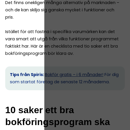
Det finns onekligen många alternativ på marknaden –
och de kan skilja sig ganska mycket i funktioner och
pris.
Istället för att fastna i specifika varumärken kan det
vara smart att utgå från vilka funktioner programmet
faktiskt har. Här är en checklista med tio saker ett bra
bokföringsprogram bör klara av.
Tips från Spiris:
Bokför gratis – i 6 månader!
För dig
som startat företag de senaste 12 månaderna.
10 saker ett bra
bokföringsprogram ska