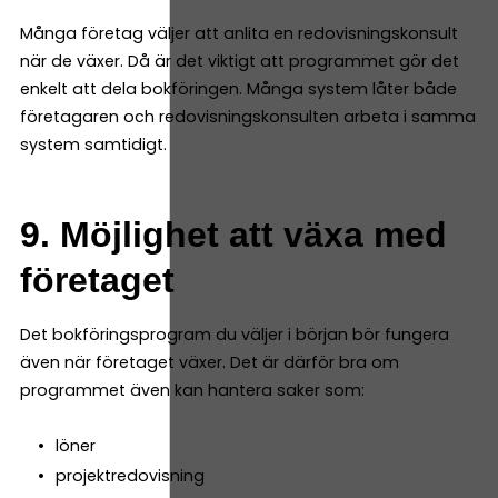
Många företag väljer att anlita en redovisningskonsult
när de växer. Då är det viktigt att programmet gör det
enkelt att dela bokföringen. Många system låter både
företagaren och redovisningskonsulten arbeta i samma
system samtidigt.
9. Möjlighet att växa med
företaget
Det bokföringsprogram du väljer i början bör fungera
även när företaget växer. Det är därför bra om
programmet även kan hantera saker som:
löner
projektredovisning