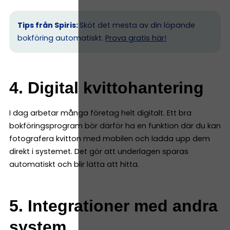
Tips från Spiris:
Sköt det mesta av din löpande
bokföring automatiskt.
Prova gratis här!
4. Digital kvittohantering
I dag arbetar många företag helt digitalt. Ett bra
bokföringsprogram bör därför ha en funktion där du kan
fotografera kvitton med mobilen och ladda upp dem
direkt i systemet. Det gör att underlagen sparas
automatiskt och blir lätta att hitta.
5. Integrationer med andra
system