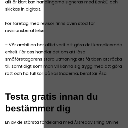
allt är klart kan handlingarna signeras med BankID och
skickas in digitalt.
För företag med revisor finns även stöd för
revisionsberättelse.
– Vår ambition har alltid varit att göra det komplicerade
enkelt. För oss handlar det om att lösa
småföretagarens stora utmaning: att få tiden att räcka
till, samtidigt som man vill känna sig trygg med att göra
rätt och ha full koll på kostnaderna, berättar Åsa.
Testa gratis innan du
bestämmer dig
En av de största fördelarna med Årsredovisning Online