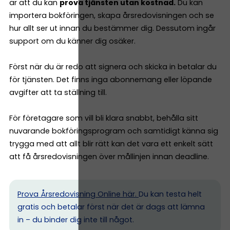
är att du kan
prova tjänsten utan kostnad.
Du kan
importera bokföringen, skapa årsredovisningen och se
hur allt ser ut innan du bestämmer dig. Dessutom ingår
support om du känner dig osäker.
Först när du är redo att signera och skicka in betalar du
för tjänsten. Det finns inga abonnemang eller löpande
avgifter att ta ställning till.
För företagare som vill bli klara snabbt, behålla sitt
nuvarande bokföringsprogram och samtidigt känna sig
trygga med att allt blir rätt kan det vara ett enkelt sätt
att få årsredovisningen över mållinjen innan deadline.
Prova Årsredovisning Online här.
Du kan testa helt
gratis och betalar först när det är dags att lämna
in – du binder dig inte till något.