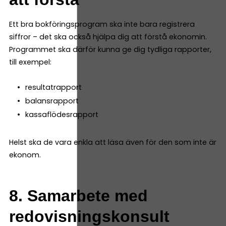
Ett bra bokföringsprogram ska inte bara registrera
siffror – det ska också hjälpa dig att förstå ekonomin.
Programmet ska därför kunna ge dig tydliga rapporter,
till exempel:
resultatrapport
balansrapport
kassaflödesrapport
Helst ska de vara enkla att läsa även för den som inte är
ekonom.
8. Samarbete med
redovisningskonsult