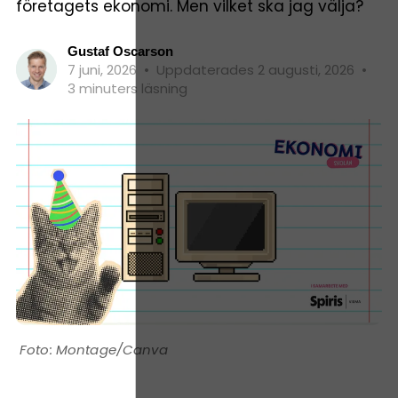
företagets ekonomi. Men vilket ska jag välja?
Gustaf Oscarson
7 juni, 2026
•
Uppdaterades 2 augusti, 2026
•
3 minuters läsning
Montage/Canva