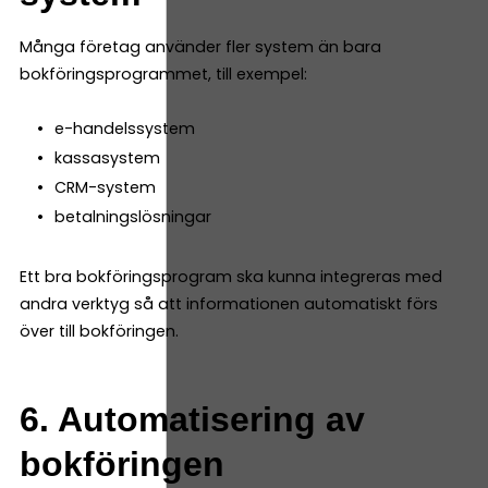
Många företag använder fler system än bara
bokföringsprogrammet, till exempel:
e-handelssystem
kassasystem
CRM-system
betalningslösningar
Ett bra bokföringsprogram ska kunna integreras med
andra verktyg så att informationen automatiskt förs
över till bokföringen.
6. Automatisering av
bokföringen