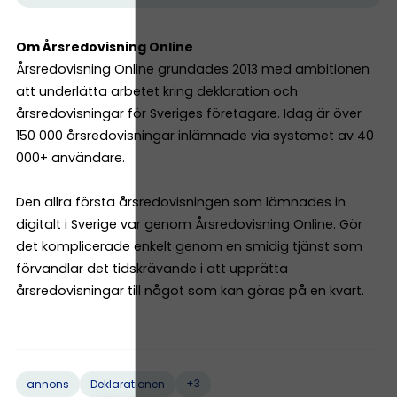
Om Årsredovisning Online
Årsredovisning Online grundades 2013 med ambitionen
att underlätta arbetet kring deklaration och
årsredovisningar för Sveriges företagare. Idag är över
150 000 årsredovisningar inlämnade via systemet av 40
000+ användare.
Den allra första årsredovisningen som lämnades in
digitalt i Sverige var genom Årsredovisning Online. Gör
det komplicerade enkelt genom en smidig tjänst som
förvandlar det tidskrävande i att upprätta
årsredovisningar till något som kan göras på en kvart.
+3
annons
Deklarationen