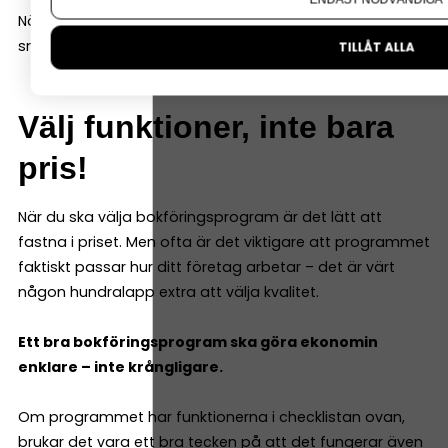
När frågor uppstår är det skönt att kunna få hjälp
snabbt.
TILLÅT ALLA
Välj funktioner, inte bara
pris!
När du ska välja bokföringsprogram är det lätt att
fastna i priset. Men ofta är det viktigare att programmet
faktiskt passar hur ditt företag arbetar – det är värt
någon hundralapp extra att välja kvalitet.
Ett bra bokföringsprogram ska göra ekonomin
enklare – inte krångligare.
Om programmet har funktionerna i checklistan ovan,
brukar det vara ett bra tecken på att det fungerar även