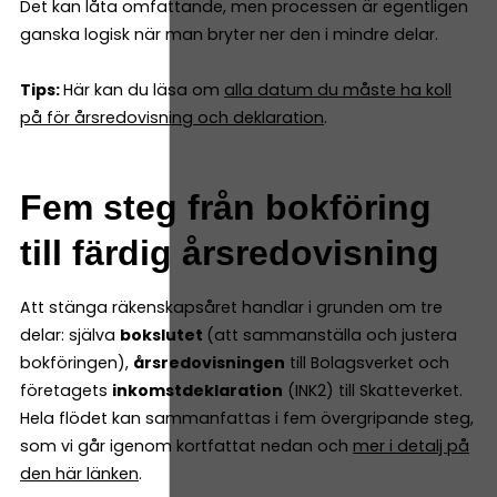
Det kan låta omfattande, men processen är egentligen
ganska logisk när man bryter ner den i mindre delar.
Tips:
Här kan du läsa om
alla datum du måste ha koll
på för årsredovisning och deklaration
.
Fem steg från bokföring
till färdig årsredovisning
Att stänga räkenskapsåret handlar i grunden om tre
delar: själva
bokslutet
(att sammanställa och justera
bokföringen),
årsredovisningen
till Bolagsverket och
företagets
inkomstdeklaration
(INK2) till Skatteverket.
Hela flödet kan sammanfattas i fem övergripande steg,
som vi går igenom kortfattat nedan och
mer i detalj på
den här länken
.