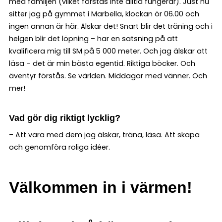
med familjen (vilket förstås inte alltid fungerar). Just nu
sitter jag på gymmet i Marbella, klockan ör 06.00 och
ingen annan är här. Älskar det! Snart blir det träning och i
helgen blir det löpning – har en satsning på att
kvalificera mig till SM på 5 000 meter. Och jag älskar att
läsa – det är min bästa egentid. Riktiga böcker. Och
äventyr förstås. Se världen. Middagar med vänner. Och
mer!
Vad gör dig riktigt lycklig?
– Att vara med dem jag älskar, träna, läsa. Att skapa
och genomföra roliga idéer.
Välkommen in i värmen!