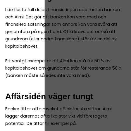
I de flesta fall delas finansieringen upp mellan banken
och Almi. Det gör att banken kan vara med och
finansiera satsningar som annars kan vara svåra att
genomföra på egen hand. Ofta krävs det också att
grundarna (eller andra finansiärer) står för en del av
kapitalbehovet.
Ett vanligt exempel är att Almi kan stå för 50 % av
kapitalbehovet om grundarna står för resterande 50 %
(banken måste således inte vara med).
Affärsidén väger tungt
Banker tittar ofta mycket på historiska siffror. Almi
lägger däremot ofta lika stor vikt vid företagets
potential. De tittar till exempel på: