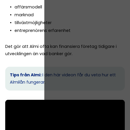
affärsmodell
marknad
tillväxtmöjligheter
entreprenörens erfarenhet
Det gör att Almi ofta kan finansiera företag tidigare i
utvecklingen än vad banker gör.
Tips från Almi:
I den här videon får du veta hur ett
Almilån fungerar.