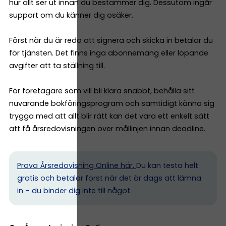
hur allt ser ut innan du bestämmer dig. Dessutom ingår
support om du känner dig osäker.
Först när du är redo att signera och skicka in betalar du
för tjänsten. Det finns inga abonnemang eller löpande
avgifter att ta ställning till.
För företagare som vill bli klara snabbt, behålla sitt
nuvarande bokföringsprogram och samtidigt känna sig
trygga med att allt blir rätt kan det vara ett enkelt sätt
att få årsredovisningen över mållinjen innan deadline.
Prova Årsredovisning Online här.
Du kan testa helt
gratis och betalar först när det är dags att lämna
in – du binder dig inte till något.