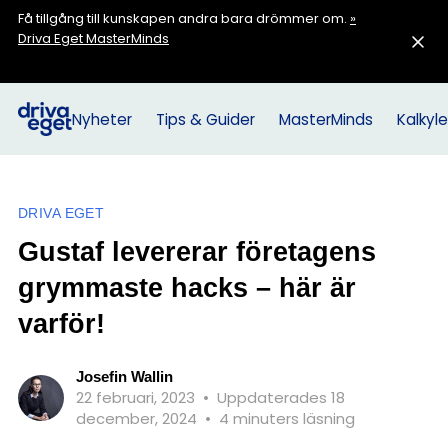
Få tillgång till kunskapen andra bara drömmer om.
»
Driva Eget MasterMinds
Nyheter
Tips & Guider
MasterMinds
Kalkyle
DRIVA EGET
Gustaf levererar företagens
grymmaste hacks – här är
varför!
Josefin Wallin
22 februari, 2023
•
Uppdaterades 18
december, 2024
•
4 minuters läsning