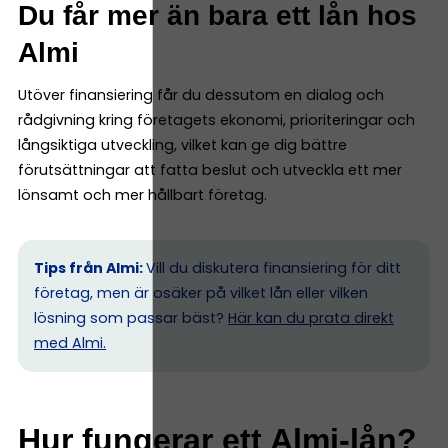
Du får mer än bara ett lån hos
Almi
Utöver finansiering får du dessutom en dialog och
rådgivning kring företagets ekonomi, prioriteringar och
långsiktiga utveckling, vilket kan ge dig bättre
förutsättningar att fatta beslut och utveckla ett mer
lönsamt och mer hållbart företag.
Tips från Almi:
Vill du diskutera finansiering för ditt
företag, men är osäker på vilket lån eller vilken
lösning som passar bäst?
Här kan du prata direkt
med Almi.
Hur fungerar ett Almi-lån?