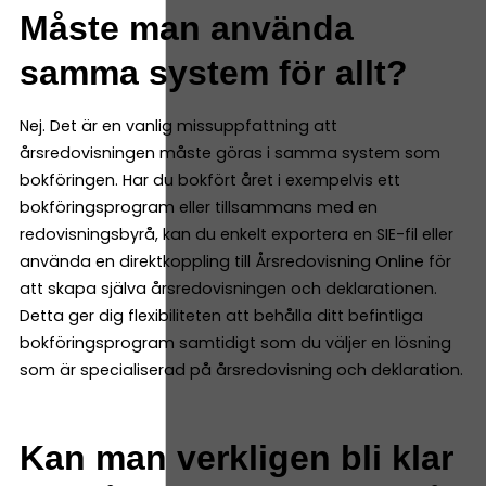
Måste man använda
samma system för allt?
Nej. Det är en vanlig missuppfattning att
årsredovisningen måste göras i samma system som
bokföringen. Har du bokfört året i exempelvis ett
bokföringsprogram eller tillsammans med en
redovisningsbyrå, kan du enkelt exportera en SIE-fil eller
använda en direktkoppling till Årsredovisning Online för
att skapa själva årsredovisningen och deklarationen.
Detta ger dig flexibiliteten att behålla ditt befintliga
bokföringsprogram samtidigt som du väljer en lösning
som är specialiserad på årsredovisning och deklaration.
Kan man verkligen bli klar