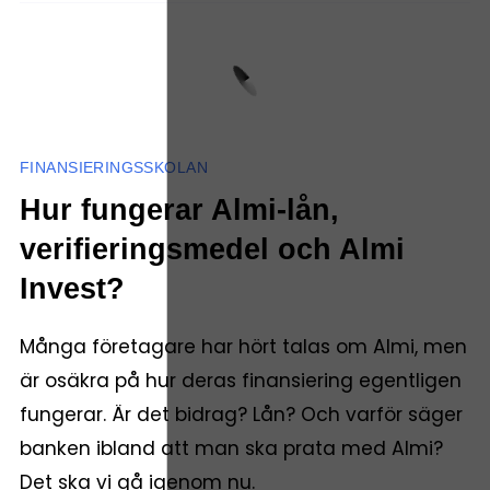
FINANSIERINGSSKOLAN
Hur fungerar Almi-lån,
verifieringsmedel och Almi
Invest?
Många företagare har hört talas om Almi, men
är osäkra på hur deras finansiering egentligen
fungerar. Är det bidrag? Lån? Och varför säger
banken ibland att man ska prata med Almi?
Det ska vi gå igenom nu.