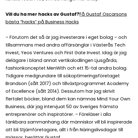
Vill du ha mer hacks av Gustaf?
Få Gustaf Oscarsons
bästa ”hacks” på Business Hacks
– Förutom det så är jag investerare i eget bolag – och
tillsammans med andra affärsänglar i Västerås Tech
Invest, Yeos Ventures och First Gate Invest. Idag är jag
delägare i bland annat vertikalodlingen Ljusgårda,
fashionkonceptet MenWith och ett 15-tal andra bolag.
Tidigare medgrundare till sökoptimeringsföretaget
Brandson (sålt 2017) och tillväxtprogrammet Academy
of Excellence (sålt 2014). Dessutom har jag skrivit
flertalet böcker, bland dem kan nämnas Mind Your Own
Business, där jag intervjuat 50 av Sveriges främsta
entreprenörer och inspiratörer. – Föreläser i alla
tänkbara sammanhang där människor vill bli inspirerade
att bli Stjärnföretagare, allt i från Näringslivsdagar till
mässor, berättar Gustaf.