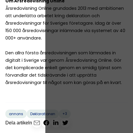
Om Årsredovisning Online
Årsredovisning Online grundades 2013 med ambitionen
att underlätta arbetet kring deklaration och
årsredovisningar för Sveriges företagare. Idag är över
150 000 årsredovisningar inlämnade via systemet av 40
000+ användare.
Den allra första årsredovisningen som lämnades in
digitalt i Sverige var genom Årsredovisning Online. Gör
det komplicerade enkelt genom en smidig tjänst som
förvandlar det tidskrävande i att upprätta
årsredovisningar till något som kan göras på en kvart.
+3
annons
Deklarationen
Dela artikeln