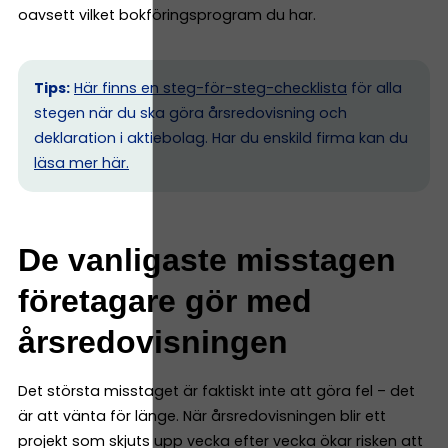
oavsett vilket bokföringsprogram du har.
Tips:
Här finns en steg-för-steg-checklista
för alla
stegen när du ska göra årsredovisning och
deklaration i aktiebolag. Har du enskild firma kan du
l
äsa mer här.
De vanligaste misstagen
företagare gör med
årsredovisningen
Det största misstaget är faktiskt inte att göra fel – det
är att vänta för länge. När årsredovisningen blir ett
projekt som skjuts upp vecka efter vecka ökar risken att