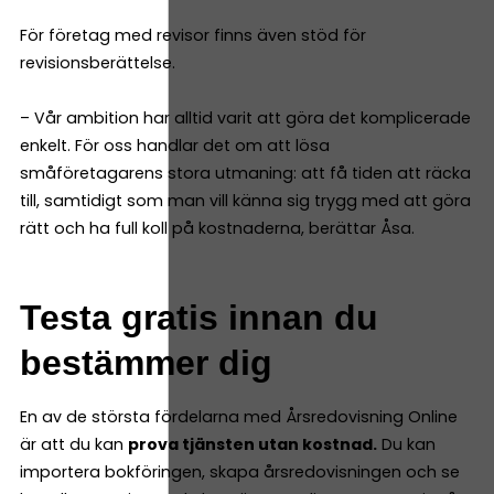
För företag med revisor finns även stöd för
revisionsberättelse.
– Vår ambition har alltid varit att göra det komplicerade
enkelt. För oss handlar det om att lösa
småföretagarens stora utmaning: att få tiden att räcka
till, samtidigt som man vill känna sig trygg med att göra
rätt och ha full koll på kostnaderna, berättar Åsa.
Testa gratis innan du
bestämmer dig
En av de största fördelarna med Årsredovisning Online
är att du kan
prova tjänsten utan kostnad.
Du kan
importera bokföringen, skapa årsredovisningen och se