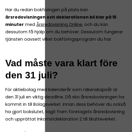
Har du redan bokföringen på plats kan
årsredovisningen och deklarationen bli klar på 15
minuter
med
Årsredovisning Online
, och du kan
dessutom få hjälp om du behöver. Dessutom fungerar
tjänsten oavsett vilket bokföringsprogram du har.
Vad måste vara klart före
den 31 juli?
För aktiebolag med kalenderår som räkenskapsår är
den 31 juli en viktig deadline. Då ska årsredovisningen ha
kommit in till Bolagsverket. Innan dess behöver du också
ha gjort bokslutet, tagit fram företagets årsredovisning
och upprättat Inkomstdeklaration 2 till Skatteverket.