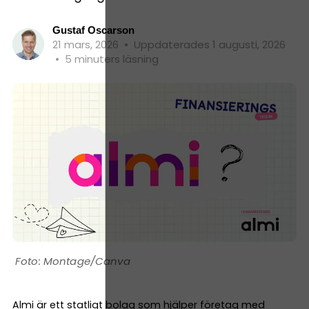
Gustaf Oscarson
21 mars, 2026
•
Uppdaterades 1 augusti, 2026
•
5 minuters läsning
Montage/Canva
Almi är ett statligt bolag som hjälper företag med