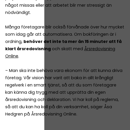
något missas eller att arbetet blir mer stressigt än
nödvändigt.
Många företagare blir också förvånade över hur mycket
som idag går att automatisera. Om bokföringen är i
ordning,
behöver det inte ta mer än 15 minuter att få
klart årsredovisning
och skatt med
Årsredovisning
Online
.
– Man ska inte behöva vara ekonom för att kunna driva
företag. Vår vision har varit att baka in allt krångligt
regelverk i en smart tjänst, så att du som företagare
kan känna dig trygg med att upprätta din egen
årsredovisning och deklaration. Vi har koll på reglerna,
så att du kan ha koll på din verksamhet, säger Åsa
Hedgren på Årsredovisning Online.