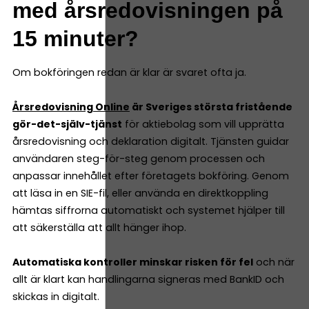
med årsredovisningen på
15 minuter?
Om bokföringen redan är klar är svaret ofta ja.
Årsredovisning Online
är Sveriges största fristående
gör-det-själv-tjänst
för aktiebolag som vill upprätta
årsredovisning och deklaration digitalt. Tjänsten guidar
användaren steg-för-steg genom processen och
anpassar innehållet efter företagets bokföring. Genom
att läsa in en SIE-fil, eller använda en direktkoppling
hämtas siffrorna automatiskt och systemet hjälper till
att säkerställa att allt hänger ihop.
Automatiska kontroller minskar risken för fel
och när
allt är klart kan handlingarna signeras med BankID och
skickas in digitalt.