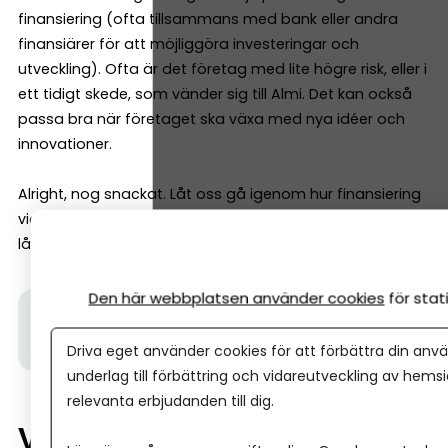
finansiering (ofta tillsammans med bank eller andra
finansiärer för att möjliggöra investeringar och
utveckling). Ofta är det företag med lite högre risk, eller i
ett tidigt skede, som vänder sig till Almi. Det kan också
passa bra när företaget ska växa med nya idéer och
innovationer.
Alright, nog snackat. Låt oss gå igenom hur finansiering
via Almi fungerar – för det kan faktiskt handla om såväl
lån som verifieringsmedel och riskkapital.
Den här webbplatsen använder cookies
för sta
Tips från Almi:
Så här kan Almi finansiera ditt
företag
– läs om olika typer av lån
Driva eget använder cookies för att förbättra din anvä
underlag till förbättring och vidareutveckling av hems
relevanta erbjudanden till dig.
Vilka är Almi – och varför