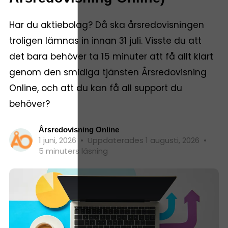
Har du aktiebolag? Då ska årsredovisningen
troligen lämnas in innan 31 juli. Visste du att
det bara behöver ta 15 minuter att få allt klart
genom den smidiga tjänsten Årsredovisning
Online, och att du kan få all support du
behöver?
Årsredovisning Online
1 juni, 2026
•
Uppdaterades 1 augusti, 2026
•
5 minuters läsning