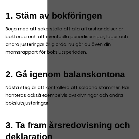
1. Stäm av bokföringen
Börja med att säkerställa att alla affärshändelser är
bokförda och att eventuella periodiseringar, lager och
andra justeringar är gjorda. Nu gör du även din
momsrapport för bokslutsperioden.
2. Gå igenom balanskontona
Nästa steg är att kontrollera att saldona stämmer. Här
hanteras också exempelvis avskrivningar och andra
bokslutsjusteringar.
3. Ta fram årsredovisning och
deklaration