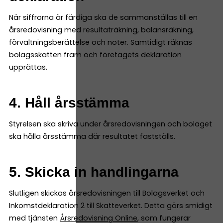
När siffrorna är färdiga ska de sammanställas till en
årsredovisning med resultaträkning, balansräkning,
förvaltningsberättelse och noter. Samtidigt räknas
bolagsskatten fram och företagets deklaration
upprättas.
4. Håll årsstämma
Styrelsen ska skriva under årsredovisningen och bolaget
ska hålla årsstämma där resultatet fastställs.
5. Skicka in handlingarna
Slutligen skickas årsredovisningen till Bolagsverket och
Inkomstdeklaration 2 till Skatteverket. Detta görs smidigt
med tjänsten
Årsredovisning Online
, som fungerar