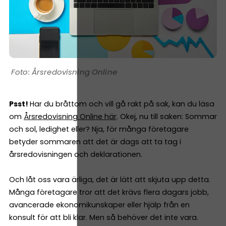
Årsredovisning Online
Psst!
Har du bråttom och vill gå rakt på sak, kan du läsa
om
Årsredovisning Online här
. Okej, nu till saken: Sommar
och sol, ledighet eller? Nja, för många företagare
betyder sommaren att det är dags att ta tag i
årsredovisningen och deklarationen.
Och låt oss vara ärliga, det är lätt att skjuta upp detta.
Många företagare tror att det krävs flera dagars jobb,
avancerade ekonomikunskaper eller hjälp från en
konsult för att bli klar. Men så behöver det inte vara.