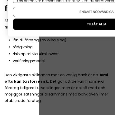
Läs gärna vår
personuppgiftspolicy
. Om du samtycker t
finns de?
Om du vill ändra ditt val i efterhand hittar du den möjl
ENDAST NÖDVÄNDIGA
Så låt oss börja där, och sammanfatta vilka typer av
TILLÅT ALLA
finansiering och tjänster Almi erbjuder:
lån till företag (av olika slag)
rådgivning
riskkapital via Almi Invest
verifieringsmedel
Den viktigaste skillnaden mot en vanlig bank är att
Almi
ofta kan ta större risk.
Det gör att de kan finansiera
företag tidigare i utvecklingen men är också med och
möjliggör satsningar tillsammans med bank även i mer
etablerade företag.