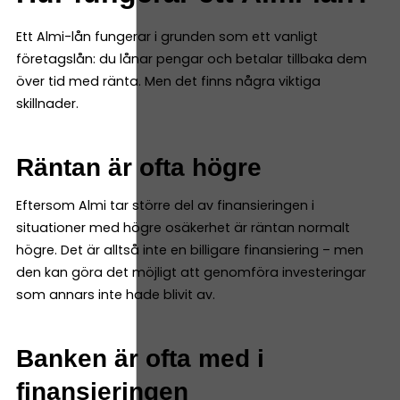
Ett Almi-lån fungerar i grunden som ett vanligt
företagslån: du lånar pengar och betalar tillbaka dem
över tid med ränta. Men det finns några viktiga
skillnader.
Räntan är ofta högre
Eftersom Almi tar större del av finansieringen i
situationer med högre osäkerhet är räntan normalt
högre. Det är alltså inte en billigare finansiering – men
den kan göra det möjligt att genomföra investeringar
som annars inte hade blivit av.
Banken är ofta med i
finansieringen