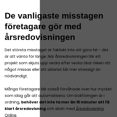
De vanligaste misstagen
företagare gör med
årsredovisningen
Det största misstaget är faktiskt inte att göra fel – det
är att vänta för länge. När årsredovisningen blir ett
projekt som skjuts upp vecka efter vecka ökar risken att
något missas eller att arbetet blir mer stressigt än
nödvändigt.
Många företagare blir också förvånade över hur mycket
som idag går att automatisera. Om bokföringen är i
ordning,
behöver det inte ta mer än 15 minuter att få
klart årsredovisning
och skatt med
Årsredovisning
Online
.