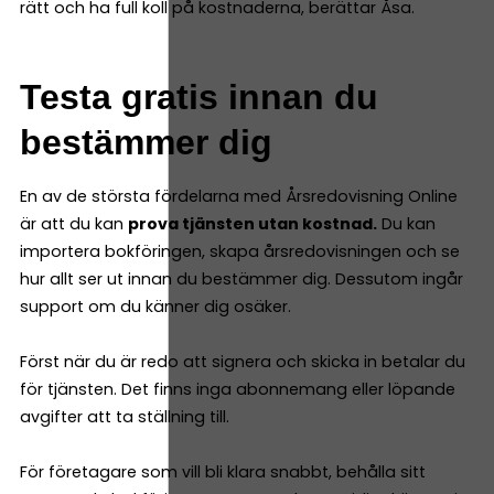
rätt och ha full koll på kostnaderna, berättar Åsa.
Testa gratis innan du
bestämmer dig
En av de största fördelarna med Årsredovisning Online
är att du kan
prova tjänsten utan kostnad.
Du kan
importera bokföringen, skapa årsredovisningen och se
hur allt ser ut innan du bestämmer dig. Dessutom ingår
support om du känner dig osäker.
Först när du är redo att signera och skicka in betalar du
för tjänsten. Det finns inga abonnemang eller löpande
avgifter att ta ställning till.
För företagare som vill bli klara snabbt, behålla sitt