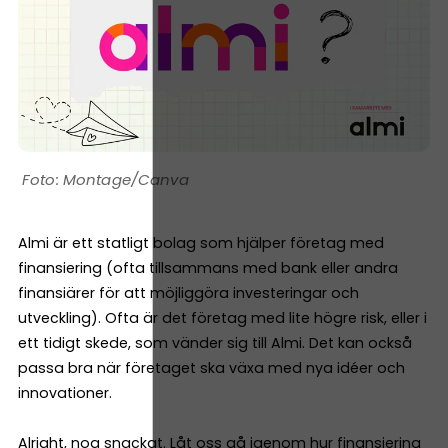
Montage/Canva
Almi är ett statligt bolag som hjälper företag med
finansiering (ofta tillsammans med bank eller andra
finansiärer för att möjliggöra investeringar och
utveckling). Ofta är det företag med lite högre risk, eller i
ett tidigt skede, som vänder sig till Almi. Det kan också
passa bra när företaget ska växa med nya idéer och
innovationer.
Alright, nog snackat. Låt oss gå igenom hur finansiering