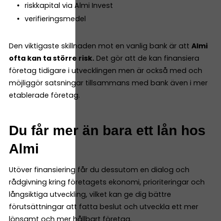
riskkapital via Almi Invest
verifieringsmedel
Den viktigaste skillnaden mot en vanlig bank är att
Almi
ofta kan ta större risk.
Det gör att de kan finansiera
företag tidigare i utvecklingen men är också med och
möjliggör satsningar tillsammans med bank även i mer
etablerade företag.
Du får mer än bara ett lån hos
Almi
Utöver finansiering får du dessutom en dialog och
rådgivning kring företagets ekonomi, prioriteringar och
långsiktiga utveckling, vilket kan ge dig bättre
förutsättningar att fatta beslut och utveckla ett mer
lönsamt och mer hållbart företag.