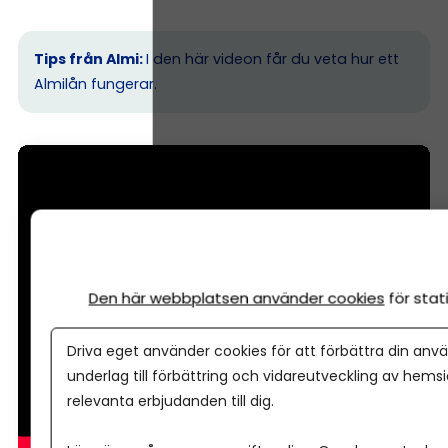
Tips från Almi:
I den här videon får du veta hur ett
Almilån fungerar.
Den här webbplatsen använder cookies
för sta
Driva eget använder cookies för att förbättra din anvä
underlag till förbättring och vidareutveckling av hems
relevanta erbjudanden till dig.