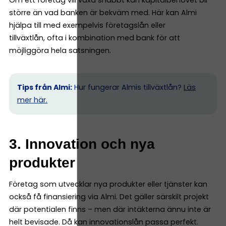
större än vad banken är bekväm med. Här kan Almi
hjälpa till med exempelvis företagslån eller
tillväxtlån, ofta i kombination med bank för att
möjliggöra hela satsningen.
Tips från Almi:
Hur fungerar Almis tillväxtlån?
Läs
mer här.
3. Innovation och nya
produkter
Företag som utvecklar nya produkter eller tjänster kan
också få finansiering via Almi. Det gäller särskilt projekt
där potentialen finns – men där intäkterna ännu inte är
helt bevisade. Då kan innovationslån passa perfekt.