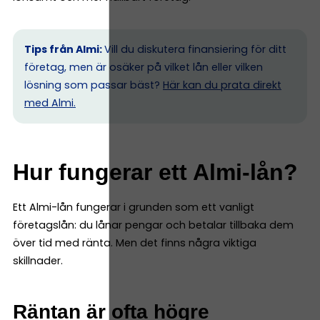
Tips från Almi:
Vill du diskutera finansiering för ditt
företag, men är osäker på vilket lån eller vilken
lösning som passar bäst?
Här kan du prata direkt
med Almi.
Hur fungerar ett Almi-lån?
Ett Almi-lån fungerar i grunden som ett vanligt
företagslån: du lånar pengar och betalar tillbaka dem
över tid med ränta. Men det finns några viktiga
skillnader.
Räntan är ofta högre