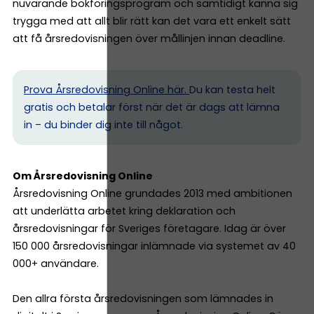
nuvarande bokföringsprogram och samtidigt känna sig
trygga med att allt blir rätt kan det vara ett enkelt sätt
att få årsredovisningen över mållinjen innan deadline.
Prova Årsredovisning Online här.
Du kan testa helt
gratis och betalar först när det är dags att lämna
in – du binder dig inte till något.
Om Årsredovisning Online
Årsredovisning Online grundades 2013 med ambitionen
att underlätta arbetet kring deklaration och
årsredovisningar för Sveriges företagare. Idag är över
150 000 årsredovisningar inlämnade via systemet av 40
000+ användare.
Den allra första årsredovisningen som lämnades in