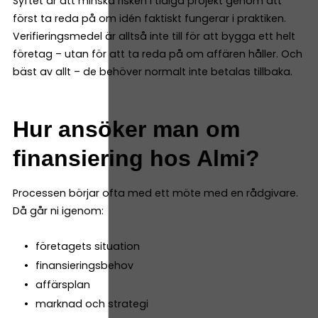
Syftet är att minska risken i tidiga projekt genom att
först ta reda på om idén faktiskt fungerar i praktiken.
Verifieringsmedel är alltså inte till för att bygga ett helt
företag – utan för att ta reda på om affären håller. Och
bäst av allt – de behöver normalt inte betalas tillbaka.
Hur ansöker man om
finansiering hos Almi?
Processen börjar ofta med ett möte med en rådgivare.
Då går ni igenom:
företagets situation
finansieringsbehov
affärsplan
marknad och strategi