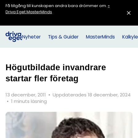
Få tillgång till kunskapen andra bara drömmer om.
»
Driva Eget MasterMinds
Nyheter
Tips & Guider
MasterMinds
Kalkyle
Högutbildade invandrare
startar fler företag
13 december, 2011
•
Uppdaterades 18 december, 2024
•
1 minuts läsning