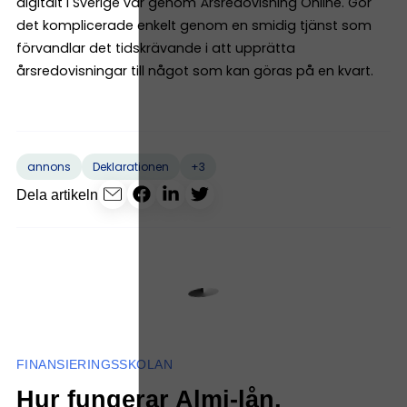
digitalt i Sverige var genom Årsredovisning Online. Gör
det komplicerade enkelt genom en smidig tjänst som
förvandlar det tidskrävande i att upprätta
årsredovisningar till något som kan göras på en kvart.
+3
annons
Deklarationen
Dela artikeln
FINANSIERINGSSKOLAN
Hur fungerar Almi-lån,