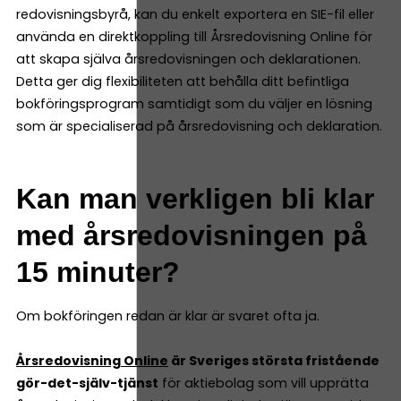
redovisningsbyrå, kan du enkelt exportera en SIE-fil eller
använda en direktkoppling till Årsredovisning Online för
att skapa själva årsredovisningen och deklarationen.
Detta ger dig flexibiliteten att behålla ditt befintliga
bokföringsprogram samtidigt som du väljer en lösning
som är specialiserad på årsredovisning och deklaration.
Kan man verkligen bli klar
med årsredovisningen på
15 minuter?
Om bokföringen redan är klar är svaret ofta ja.
Årsredovisning Online
är Sveriges största fristående
gör-det-själv-tjänst
för aktiebolag som vill upprätta