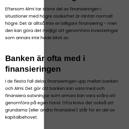
Eftersom Almi tar större del av finansieringen i
situationer med högre osäkerhet är räntan normalt
högre. Det är alltså inte en billigare finansiering – men
den kan göra det möjligt att genomföra investeringar
som annars inte hade blivit av.
Banken är ofta med i
finansieringen
I de flesta fall delas finansieringen upp mellan banken
och Almi. Det gör att banken kan vara med och
finansiera satsningar som annars kan vara svåra att
genomföra på egen hand. Ofta krävs det också att
grundarna (eller andra finansiärer) står för en del av
kapitalbehovet.