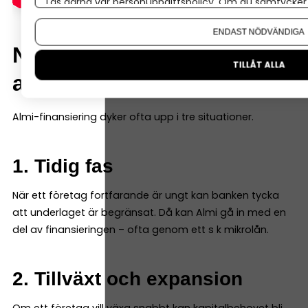
Läs gärna vår
personuppgiftspolicy
. Om du samtycker t
Om du vill ändra ditt val i efterhand hittar du den möjl
ENDAST NÖDVÄNDIGA
När brukar Almi-lån vara
TILLÅT ALLA
aktuella?
Almi-finansiering dyker ofta upp i tre situationer.
1. Tidig fas
När ett företag fortfarande är ungt kan banken tycka
att underlaget är begränsat. Då kan Almi gå in med en
del av finansieringen – ofta genom ett s k mikrolån.
2. Tillväxt och expansion
Om ett företag vill växa snabbt kan kapitalbehovet bli