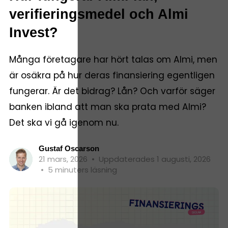
verifieringsmedel och Almi
Invest?
Många företagare har hört talas om Almi, men
är osäkra på hur deras finansiering egentligen
fungerar. Är det bidrag? Lån? Och varför säger
banken ibland att man ska prata med Almi?
Det ska vi gå igenom nu.
Gustaf Oscarson
21 mars, 2026
•
Uppdaterades 1 augusti, 2026
•
5 minuters läsning