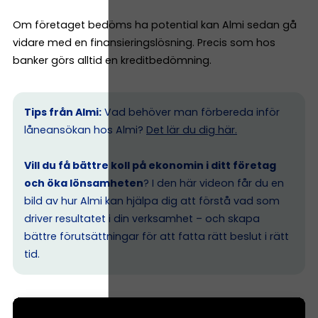
Om företaget bedöms ha potential kan Almi sedan gå
vidare med en finansieringslösning. Precis som hos
banker görs alltid en kreditbedömning.
Tips från Almi:
Vad behöver man förbereda inför
låneansökan hos Almi?
Det lär du dig här.
Vill du få bättre koll på ekonomin i ditt företag
och öka lönsamheten
? I den här videon får du en
bild av hur Almi kan hjälpa dig att förstå vad som
driver resultatet i din verksamhet – och skapa
bättre förutsättningar för att fatta rätt beslut i rätt
tid.