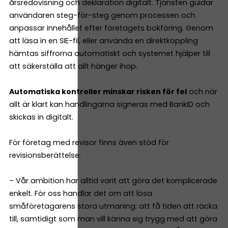
årsredovisning och deklaration digitalt. Tjänsten guidar
användaren steg-för-steg genom processen och
anpassar innehållet efter företagets bokföring. Genom
att läsa in en SIE-fil, eller använda en direktkoppling
hämtas siffrorna automatiskt och systemet hjälper till
att säkerställa att allt hänger ihop.
Automatiska kontroller minskar risken för fel
och när
allt är klart kan handlingarna signeras med BankID och
skickas in digitalt.
För företag med revisor finns även stöd för
revisionsberättelse.
– Vår ambition har alltid varit att göra det komplicerade
enkelt. För oss handlar det om att lösa
småföretagarens stora utmaning: att få tiden att räcka
till, samtidigt som man vill känna sig trygg med att göra