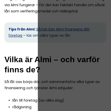
via Almi fungerar – för det kan faktiskt handla om såväl
lån som verifieringsmedel och riskkapital.
Tips från Almi:
Så här kan Almi finansiera ditt
företag
– läs om olika typer av lån
Vilka är Almi – och varför
finns de?
Så låt oss börja där, och sammanfatta vilka typer av
finansiering och tjänster Almi erbjuder:
lån till företag (av olika slag)
rådgivning