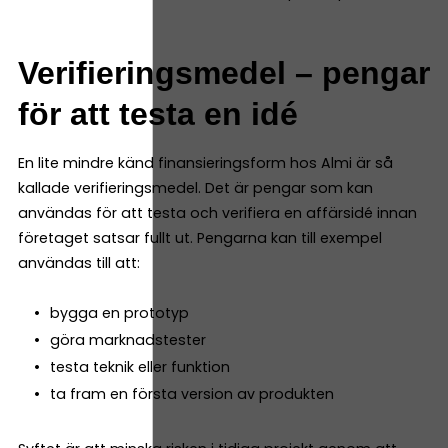
Verifieringsmedel – pengar
för att testa en idé
En lite mindre känd finansieringsform hos Almi är så
kallade verifieringsmedel. Det är pengar som kan
användas för att testa och verifiera en affärsidé innan
företaget satsar fullt ut. Pengarna kan till exempel
användas till att:
bygga en prototyp
göra marknadstester
testa teknik eller funktion
ta fram en första version av produkten