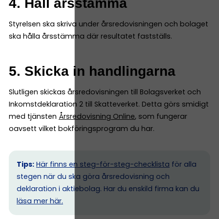
4. Håll årsstämma
Styrelsen ska skriva under årsredovisningen och bolaget
ska hålla årsstämma där resultatet fastställs.
5. Skicka in handlingarna
Slutligen skickas årsredovisningen till Bolagsverket och
Inkomstdeklaration 2 till Skatteverket. Detta görs smidigt
med tjänsten
Årsredovisning Online
, som fungerar
oavsett vilket bokföringsprogram du har.
Tips:
Här finns en steg-för-steg-checklista
för alla
stegen när du ska göra årsredovisning och
deklaration i aktiebolag. Har du enskild firma kan du
l
äsa mer här.