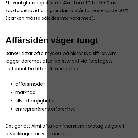
Ett vanligt exempel är att Almi kan stå för 50 % av
kapitalbehovet om grundarna står för resterande 50 %
(banken måste således inte vara med).
Affärsidén väger tungt
Banker tittar ofta mycket på historiska siffror. Almi
lägger däremot ofta lika stor vikt vid företagets
potential. De tittar till exempel på:
affärsmodell
marknad
tillväxtmöjligheter
entreprenörens erfarenhet
Det gör att Almi ofta kan finansiera företag tidigare i
utvecklingen än vad banker gör.