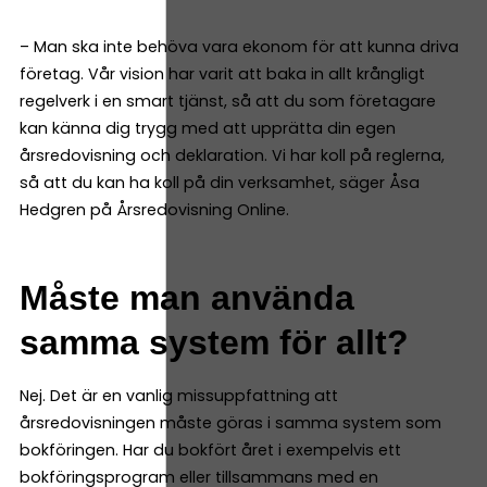
– Man ska inte behöva vara ekonom för att kunna driva
företag. Vår vision har varit att baka in allt krångligt
regelverk i en smart tjänst, så att du som företagare
kan känna dig trygg med att upprätta din egen
årsredovisning och deklaration. Vi har koll på reglerna,
så att du kan ha koll på din verksamhet, säger Åsa
Hedgren på Årsredovisning Online.
Måste man använda
samma system för allt?
Nej. Det är en vanlig missuppfattning att
årsredovisningen måste göras i samma system som
bokföringen. Har du bokfört året i exempelvis ett
bokföringsprogram eller tillsammans med en