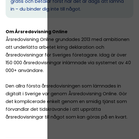
gratis och betalar först när det är dags att lämna
in – du binder dig inte till något.
Om Årsredovisning Online
Årsredovisning Online grundades 2013 med ambitionen
att underlätta arbetet kring deklaration och
årsredovisningar för Sveriges företagare. Idag är över
150 000 årsredovisningar inlämnade via systemet av 40
000+ användare.
Den allra första årsredovisningen som lämnades in
digitalt i Sverige var genom Årsredovisning Online. Gör
det komplicerade enkelt genom en smidig tjänst som
förvandlar det tidskrävande i att upprätta
årsredovisningar till något som kan göras på en kvart.