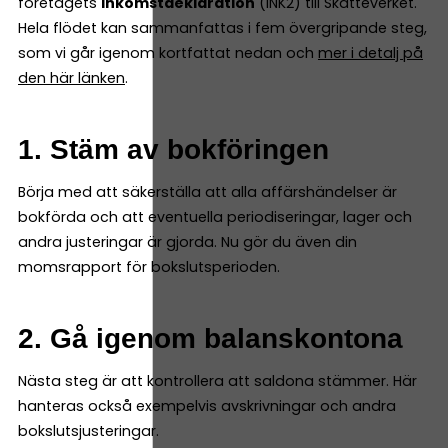
företagets
inkomstdeklaration
(INK2) till Skatteverket.
Hela flödet kan sammanfattas i fem övergripande steg,
som vi går igenom kortfattat nedan och
mer i detalj på
den här länken
.
1. Stäm av bokföringen
Börja med att säkerställa att alla affärshändelser är
bokförda och att eventuella periodiseringar, lager och
andra justeringar är gjorda. Nu gör du även din
momsrapport för bokslutsperioden.
2. Gå igenom balanskontona
Nästa steg är att kontrollera att saldona stämmer. Här
hanteras också exempelvis avskrivningar och andra
bokslutsjusteringar.