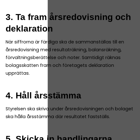
3. Ta fram årsredovisning och
deklaration
När siffrorna är färdiga ska de sammanställas till en
årsredovisning med resultaträkning, balansräkning,
förvaltningsberättelse och noter. Samtidigt räknas
bolagsskatten fram och företagets deklaration
upprättas.
4. Håll årsstämma
Styrelsen ska skriva under årsredovisningen och bolaget
ska hålla årsstämma där resultatet fastställs.
5. Skicka in handlingarna