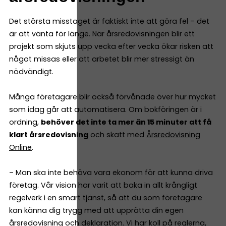
Det största misstaget är faktiskt inte att göra fel – det
är att vänta för länge. När årsredovisningen blir ett
projekt som skjuts upp vecka efter vecka ökar risken att
något missas eller att arbetet blir mer stressigt än
nödvändigt.
Många företagare blir också förvånade över hur mycket
som idag går att automatisera. Om bokföringen är i
ordning,
behöver det inte ta mer än 15 minuter att få
klart årsredovisning
och skatt med
Årsredovisning
Online
.
– Man ska inte behöva vara ekonom för att kunna driva
företag. Vår vision har varit att baka in allt krångligt
regelverk i en smart tjänst, så att du som företagare
kan känna dig trygg med att upprätta din egen
årsredovisning och deklaration. Vi har koll på reglerna,