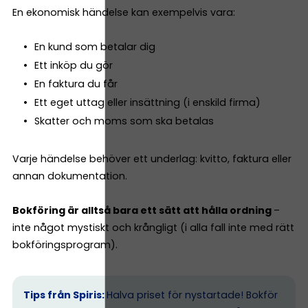
En ekonomisk händelse kan exempelvis vara:
En kund som betalar dig
Ett inköp du gör
En faktura du får
Ett eget uttag eller insättning (i enskild firma)
Skatter och moms som ska betalas
Varje händelse behöver ett underlag: kvitto, faktura eller
annan dokumentation.
Bokföring är alltså bara ett sätt att hålla ordning
–
inte något mystiskt och krångligt (i alla fall inte med rätt
bokföringsprogram).
Tips från Spiris:
Halva priset för nystartade! Bokför