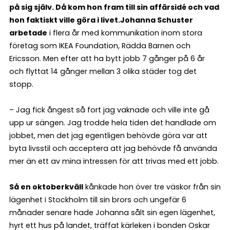
på sig själv. Då kom hon fram till sin affärsidé och vad
hon faktiskt ville göra i livet.
Johanna Schuster
arbetade
i flera år med kommunikation inom stora
företag som IKEA Foundation, Rädda Barnen och
Ericsson. Men efter att ha bytt jobb 7 gånger på 6 år
och flyttat 14 gånger mellan 3 olika städer tog det
stopp.
– Jag fick ångest så fort jag vaknade och ville inte gå
upp ur sängen. Jag trodde hela tiden det handlade om
jobbet, men det jag egentligen behövde göra var att
byta livsstil och acceptera att jag behövde få använda
mer än ett av mina intressen för att trivas med ett jobb.
Så en oktoberkväll
kånkade hon över tre väskor från sin
lägenhet i Stockholm till sin brors och ungefär 6
månader senare hade Johanna sålt sin egen lägenhet,
hyrt ett hus på landet, träffat kärleken i bonden Oskar