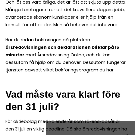
Och låt oss vara ärliga, det är lätt att skjuta upp detta.
Många företagare tror att det krävs flera dagars jobb,
avancerade ekonomikunskaper eller hjälp från en
konsult för att bli klar. Men så behöver det inte vara.
Har du redan bokföringen på plats kan
årsredovisningen och deklarationen bli klar på 15
minuter
med
Årsredovisning Online
, och du kan
dessutom få hjälp om du behöver. Dessutom fungerar
tjänsten oavsett vilket bokföringsprogram du har.
Vad måste vara klart före
den 31 juli?
För aktiebolag med kalenderår som räkenskapsår är
den 31 juli en viktig deadline. Då ska årsredovisningen ha