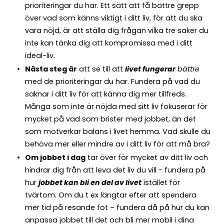
prioriteringar du har. Ett sätt att få bättre grepp
över vad som känns viktigt i ditt liv, för att du ska
vara nöjd, är att ställa dig frågan vilka tre saker du
inte kan tänka dig att kompromissa med i ditt
ideal-liv.
Nästa steg är
att se till att
livet fungerar
bättre
med de prioriteringar du har. Fundera på vad du
saknar i ditt liv för att känna dig mer tillfreds.
Många som inte är nöjda med sitt liv fokuserar för
mycket på vad som brister med jobbet, än det
som motverkar balans i livet hemma. Vad skulle du
behöva mer eller mindre av i ditt liv för att må bra?
Om jobbet i dag
tar över för mycket av ditt liv och
hindrar dig från att leva det liv du vill - fundera på
hur
jobbet kan bli en del av livet
istället för
tvärtom. Om du t ex längtar efter att spendera
mer tid på resande fot – fundera då på hur du kan
anpassa jobbet till det och bli mer mobil i dina