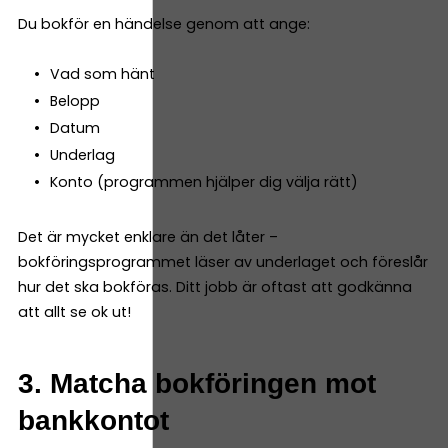
Du bokför en händelse genom att ange:
Vad som hänt
Belopp
Datum
Underlag
Konto (programmen hjälper dig välja rätt)
Det är mycket enklare än det låter –
bokföringsprogrammet läser av underlaget och föreslår
hur det ska bokföras. Ditt jobb är oftast att godkänna
att allt se ok ut!
3. Matcha bokföringen mot
bankkontot