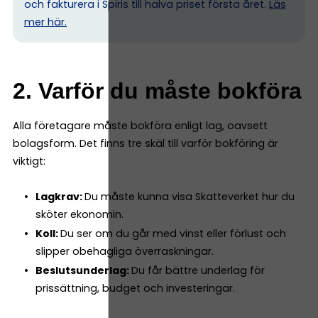
och fakturera i Spiris till halva priset första året.
Läs
mer här.
2. Varför du måste bokföra
Alla företagare måste bokföra enligt lag, oavsett
bolagsform. Det finns tre skäl till varför bokföring är
viktigt:
Lagkrav:
Du måste kunna visa Skatteverket hur du
sköter ekonomin.
Koll:
Du ser om du går med vinst eller förlust och
slipper obehagliga överraskningar.
Beslutsunderlag:
Du får bättre underlag för
prissättning, budget och investeringar.