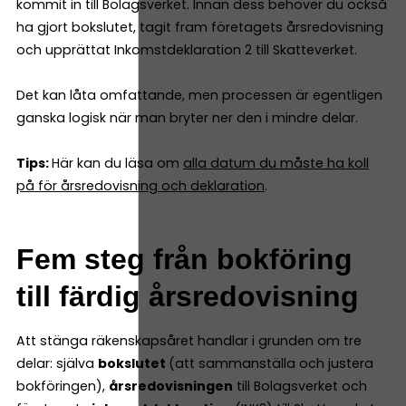
kommit in till Bolagsverket. Innan dess behöver du också
ha gjort bokslutet, tagit fram företagets årsredovisning
och upprättat Inkomstdeklaration 2 till Skatteverket.
Det kan låta omfattande, men processen är egentligen
ganska logisk när man bryter ner den i mindre delar.
Tips:
Här kan du läsa om
alla datum du måste ha koll
på för årsredovisning och deklaration
.
Fem steg från bokföring
till färdig årsredovisning
Att stänga räkenskapsåret handlar i grunden om tre
delar: själva
bokslutet
(att sammanställa och justera
bokföringen),
årsredovisningen
till Bolagsverket och