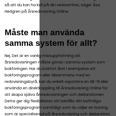
så att du kan ha koll på din verksamhet, säger Åsa
Hedgren på Årsredovisning Online.
Måste man använda
samma system för allt?
Nej. Det är en vanlig missuppfattning att
årsredovisningen måste göras i samma system som
bokföringen. Har du bokfört året i exempelvis ett
bokföringsprogram eller tillsammans med en
redovisningsbyrå, kan du enkelt exportera en SIE-fil eller
använda en direktkoppling till Årsredovisning Online för
att skapa själva årsredovisningen och deklarationen.
Detta ger dig flexibiliteten att behålla ditt befintliga
bokföringsprogram samtidigt som du väljer en lösning
som är specialiserad på årsredovisning och deklaration.