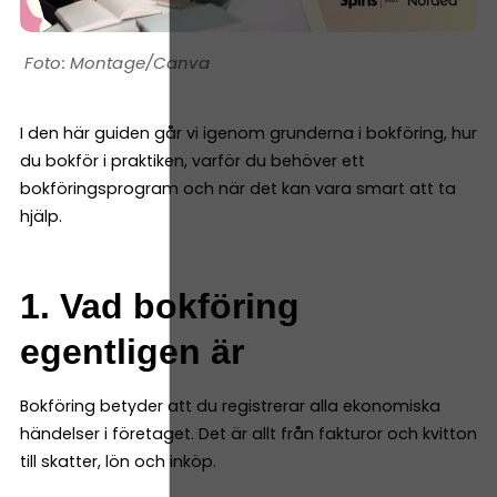
Montage/Canva
I den här guiden går vi igenom grunderna i bokföring, hur
du bokför i praktiken, varför du behöver ett
bokföringsprogram och när det kan vara smart att ta
hjälp.
1. Vad bokföring
egentligen är
Bokföring betyder att du registrerar alla ekonomiska
händelser i företaget. Det är allt från fakturor och kvitton
till skatter, lön och inköp.