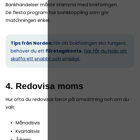
Bankhändelser måste stämma med bokföringen.
De flesta program har bankkoppling som gör
matchningen enkel.
Tips från Nordea:
För att bokföringen ska fungera
behöver du ett
företagskonto.
Här får du hjälp att
skaffa ett snabbt och smidigt.
4. Redovisa moms
Hur ofta du redovisar beror på omsättning och om du
valt:
Månadsvis
Kvartalsvis
Årligen