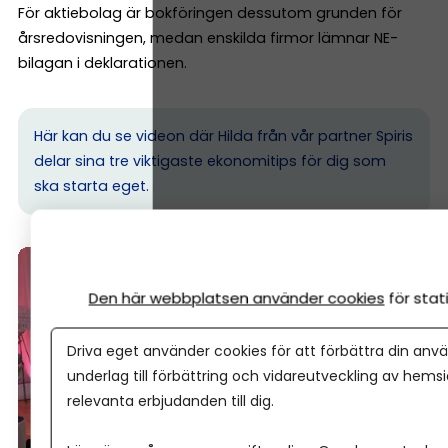
För aktiebolag är bokföringen dessutom grunden för
årsredovisningen, medan enskilda firmor lämnar NE-
bilagan i deklarationen.
Här kan du se videon där Hilda från vår partner Spiris
delar sina tre viktigaste ekonomitips för dig som
ska starta eget.
Den här webbplatsen använder cookies
för sta
Driva eget använder cookies för att förbättra din anvä
underlag till förbättring och vidareutveckling av hems
relevanta erbjudanden till dig.