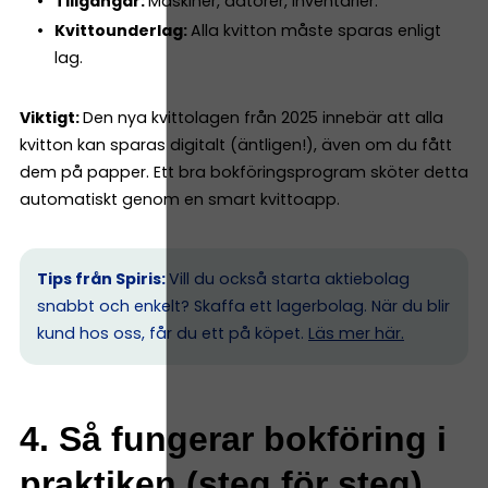
Tillgångar:
Maskiner, datorer, inventarier.
Kvittounderlag:
Alla kvitton måste sparas enligt
lag.
Viktigt:
Den nya kvittolagen från 2025 innebär att alla
kvitton kan sparas digitalt (äntligen!), även om du fått
dem på papper. Ett bra bokföringsprogram sköter detta
automatiskt genom en smart kvittoapp.
Tips från Spiris:
Vill du också starta aktiebolag
snabbt och enkelt? Skaffa ett lagerbolag. När du blir
kund hos oss, får du ett på köpet.
Läs mer här.
4. Så fungerar bokföring i
praktiken (steg för steg)