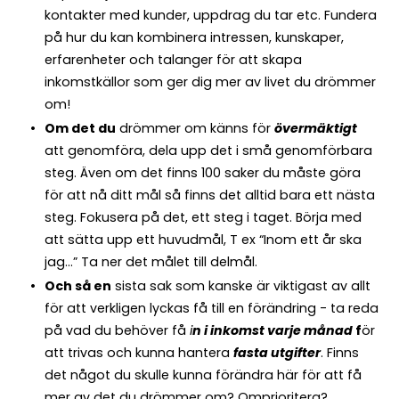
kontakter med kunder, uppdrag du tar etc. Fundera
på hur du kan kombinera intressen, kunskaper,
erfarenheter och talanger för att skapa
inkomstkällor som ger dig mer av livet du drömmer
om!
Om det du
drömmer om känns för
övermäktigt
att genomföra, dela upp det i små genomförbara
steg. Även om det finns 100 saker du måste göra
för att nå ditt mål så finns det alltid bara ett nästa
steg. Fokusera på det, ett steg i taget. Börja med
att sätta upp ett huvudmål, T ex “Inom ett år ska
jag…” Ta ner det målet till delmål.
Och så en
sista sak som kanske är viktigast av allt
för att verkligen lyckas få till en förändring - ta reda
på vad du behöver få
i
n i inkomst varje månad
f
ör
att trivas och kunna hantera
fasta utgifter
. Finns
det något du skulle kunna förändra här för att få
mer av det du drömmer om? Omprioritera?