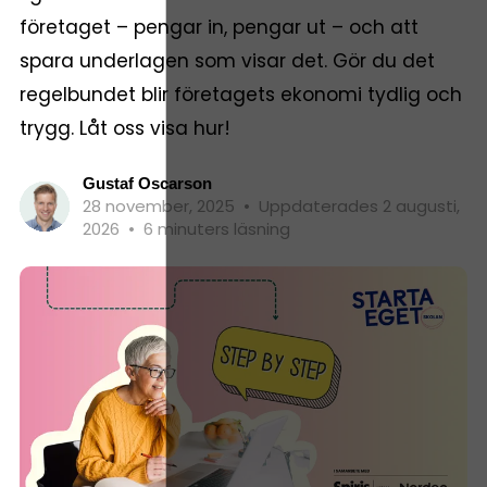
företaget – pengar in, pengar ut – och att
spara underlagen som visar det. Gör du det
regelbundet blir företagets ekonomi tydlig och
trygg. Låt oss visa hur!
Gustaf Oscarson
28 november, 2025
•
Uppdaterades 2 augusti,
2026
•
6 minuters läsning