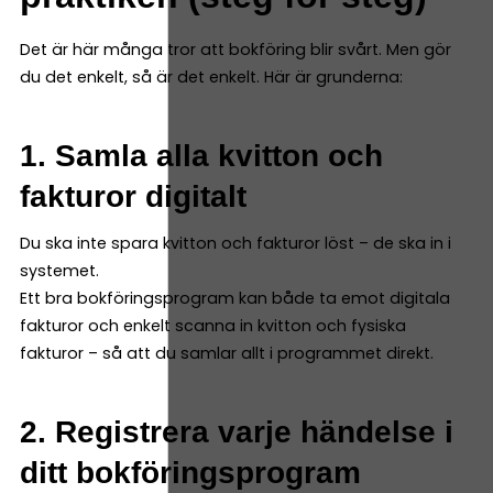
Det är här många tror att bokföring blir svårt. Men gör
du det enkelt, så är det enkelt. Här är grunderna:
1. Samla alla kvitton och
fakturor digitalt
Du ska inte spara kvitton och fakturor löst – de ska in i
systemet.
Ett bra bokföringsprogram kan både ta emot digitala
fakturor och enkelt scanna in kvitton och fysiska
fakturor – så att du samlar allt i programmet direkt.
2. Registrera varje händelse i
ditt bokföringsprogram