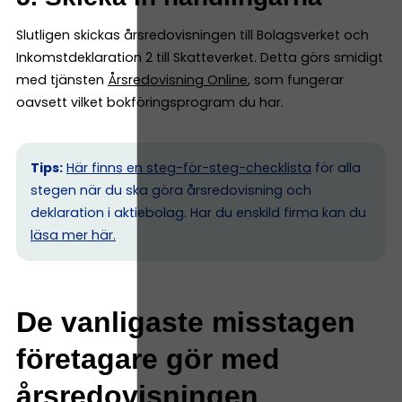
Slutligen skickas årsredovisningen till Bolagsverket och
Inkomstdeklaration 2 till Skatteverket. Detta görs smidigt
med tjänsten
Årsredovisning Online
, som fungerar
oavsett vilket bokföringsprogram du har.
Tips:
Här finns en steg-för-steg-checklista
för alla
stegen när du ska göra årsredovisning och
deklaration i aktiebolag. Har du enskild firma kan du
l
äsa mer här.
De vanligaste misstagen
företagare gör med
årsredovisningen