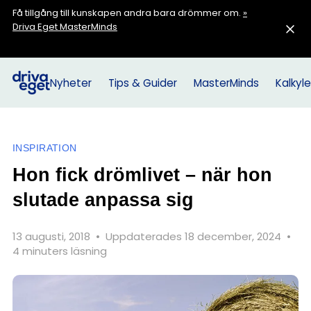
Få tillgång till kunskapen andra bara drömmer om.
»
Driva Eget MasterMinds
Nyheter
Tips & Guider
MasterMinds
Kalkyle
INSPIRATION
Hon fick drömlivet – när hon
slutade anpassa sig
13 augusti, 2018
•
Uppdaterades 18 december, 2024
•
4 minuters läsning