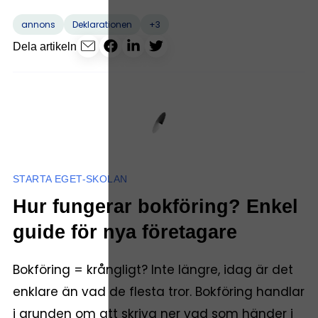
+3
annons
Deklarationen
Dela artikeln
STARTA EGET-SKOLAN
Hur fungerar bokföring? Enkel
guide för nya företagare
Bokföring = krångligt? Inte längre, idag är det
enklare än vad de flesta tror. Bokföring handlar
i grunden om att skriva ner vad som händer i