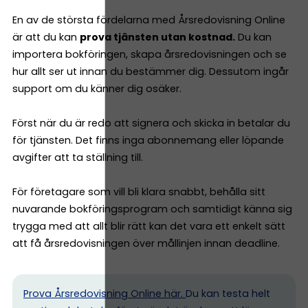
En av de största fördelarna med Årsredovisning Online
är att du kan
prova tjänsten utan kostnad.
Du kan
importera bokföringen, skapa årsredovisningen och se
hur allt ser ut innan du bestämmer dig. Dessutom ingår
support om du känner dig osäker.
Först när du är redo att signera och skicka in betalar du
för tjänsten. Det finns inga abonnemang eller löpande
avgifter att ta ställning till.
För företagare som vill bli klara snabbt, behålla sitt
nuvarande bokföringsprogram och samtidigt känna sig
trygga med att allt blir rätt kan det vara ett enkelt sätt
att få årsredovisningen över mållinjen innan deadline.
Prova Årsredovisning Online här.
Du kan testa helt