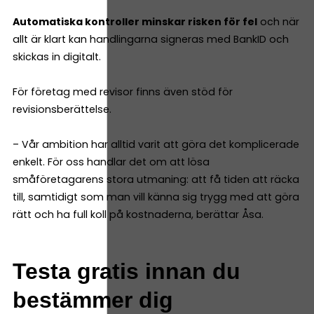
Automatiska kontroller minskar risken för fel
och när
allt är klart kan handlingarna signeras med BankID och
skickas in digitalt.
För företag med revisor finns även stöd för
revisionsberättelse.
– Vår ambition har alltid varit att göra det komplicerade
enkelt. För oss handlar det om att lösa
småföretagarens stora utmaning: att få tiden att räcka
till, samtidigt som man vill känna sig trygg med att göra
rätt och ha full koll på kostnaderna, berättar Åsa.
Testa gratis innan du
bestämmer dig