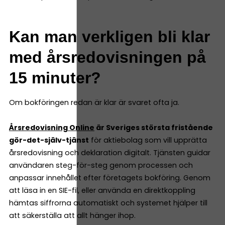
Kan man verkligen bli klar
med årsredovisningen på
15 minuter?
Om bokföringen redan är klar är svaret ofta ja.
Årsredovisning Online
är Sveriges största fristående
gör-det-själv-tjänst
för aktiebolag som vill upprätta
årsredovisning och deklaration digitalt. Tjänsten guidar
användaren steg-för-steg genom processen och
anpassar innehållet efter företagets bokföring. Genom
att läsa in en SIE-fil, eller använda en direktkoppling
hämtas siffrorna automatiskt och systemet hjälper till
att säkerställa att allt hänger ihop.