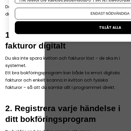
Läs gärna vår
personuppgiftspolicy
. Om du samtycker t
Det är här många tror att bokföring blir svårt. Men gör
Om du vill ändra ditt val i efterhand hittar du den möjl
du det enkelt, så är det enkelt. Här är grunderna:
ENDAST NÖDVÄNDIGA
TILLÅT ALLA
1. Samla alla kvitton och
fakturor digitalt
Du ska inte spara kvitton och fakturor löst – de ska in i
systemet.
Ett bra bokföringsprogram kan både ta emot digitala
fakturor och enkelt scanna in kvitton och fysiska
fakturor – så att du samlar allt i programmet direkt.
2. Registrera varje händelse i
ditt bokföringsprogram