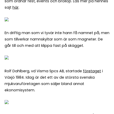
som ordnar fest, events och bröllop. Läs mer på hennes
sajt
här
.
En driftig man som vi tyvär inte hann få namnet på, men
som tillverkar namnskyltar som är som magneter. De
går till och med att klippa fast på skägget.
Rolf Dahlberg, vd Visma Spcs AB, startade
företaget
i
Växjö 1984. Idag är det ett av de största svenska
mjukvaruföretagen som säljer bland annat
ekonomisystem.