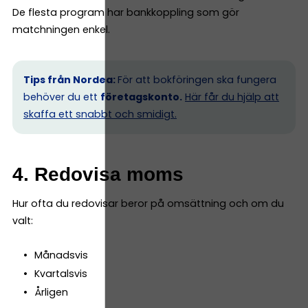
De flesta program har bankkoppling som gör
matchningen enkel.
Tips från Nordea:
För att bokföringen ska fungera
behöver du ett
företagskonto.
Här får du hjälp att
skaffa ett snabbt och smidigt.
4. Redovisa moms
Hur ofta du redovisar beror på omsättning och om du
valt:
Månadsvis
Kvartalsvis
Årligen