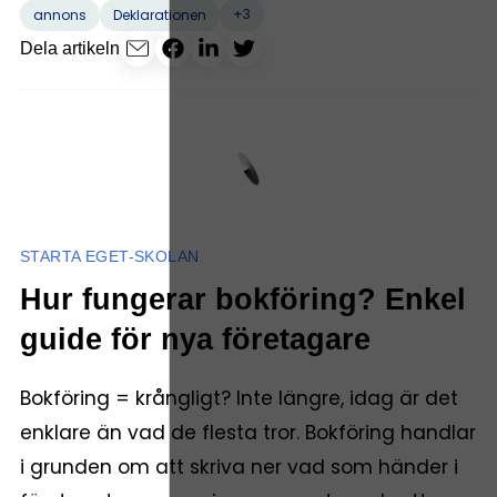
+3
annons
Deklarationen
Dela artikeln
STARTA EGET-SKOLAN
Hur fungerar bokföring? Enkel
guide för nya företagare
Bokföring = krångligt? Inte längre, idag är det
enklare än vad de flesta tror. Bokföring handlar
i grunden om att skriva ner vad som händer i