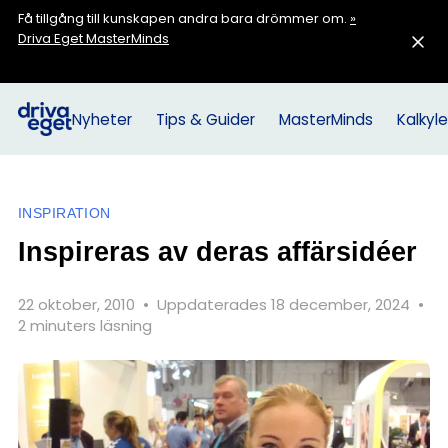
Få tillgång till kunskapen andra bara drömmer om.
»
Driva Eget MasterMinds
Nyheter
Tips & Guider
MasterMinds
Kalkyle
INSPIRATION
Inspireras av deras affärsidéer
22 oktober, 2010
•
Uppdaterades 18 december, 2024
•
2 minuters läsning