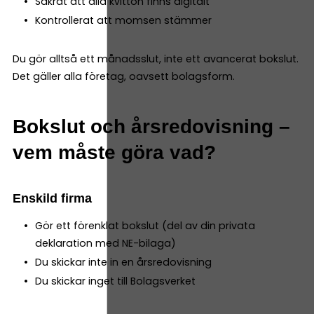
Säkrat att alla kvitton finns digitalt
Kontrollerat att momsen stämmer
Du gör alltså ett månadsslut, inte ett avancerat bokslut.
Det gäller alla företag, oavsett bolagsform.
Bokslut och årsredovisning –
vem måste göra vad?
Enskild firma
Gör ett förenklat bokslut (del av din privata
deklaration med NE-bilaga)
Du skickar inte in en årsredovisning
Du skickar inget till Bolagsverket