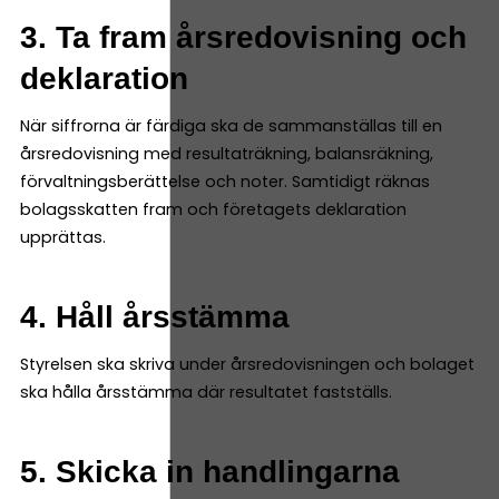
3. Ta fram årsredovisning och
deklaration
När siffrorna är färdiga ska de sammanställas till en
årsredovisning med resultaträkning, balansräkning,
förvaltningsberättelse och noter. Samtidigt räknas
bolagsskatten fram och företagets deklaration
upprättas.
4. Håll årsstämma
Styrelsen ska skriva under årsredovisningen och bolaget
ska hålla årsstämma där resultatet fastställs.
5. Skicka in handlingarna