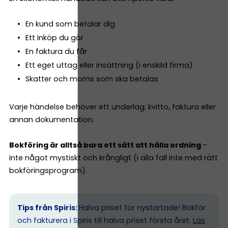
En kund som betalar dig
Ett inköp du gör
En faktura du får
Ett eget uttag eller insättning (i enskild firma)
Skatter och moms som ska betalas
Varje händelse behöver ett underlag: kvitto, faktura eller
annan dokumentation.
Bokföring är alltså bara ett sätt att hålla ordning
–
inte något mystiskt och krångligt (i alla fall inte med rätt
bokföringsprogram).
Tips från Spiris:
Halva priset för nystartade! Bokför
och fakturera i Spiris till halva priset första året.
Läs