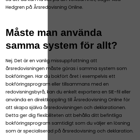
Hedgren på Årsredovisning Online.
Måste man använda
samma system för allt?
Nej. Det är en vanlig missuppfattning att
årsredovisningen måste göras i samma system som
bokföringen. Har du bokfört året i exempelvis ett
bokföringsprogram eller tillsammans med en
redovisningsbyrå, kan du enkelt exportera en SIE-fil eller
använda en direktkoppling till Årsredovisning Online för
att skapa själva årsredovisningen och deklarationen.
Detta ger dig flexibiliteten att behålla ditt befintliga
bokföringsprogram samtidigt som du väljer en lösning
som är specialiserad på årsredovisning och deklaration.