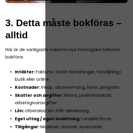
3. Detta måste bokföras –
alltid
Här är de vanligaste sakerna nya företagare behöver
bokföra:
Intäkter:
Fakturor, Swish-betalningar, försäljning i
butik eller online.
Kostnader:
Inköp, abonnemang, hyror, program.
Skatter och avgifter:
Moms, preliminärskatt,
arbetsgivaravgifter.
Lön:
Utbetalad lön från aktiebolag.
Eget uttag / egen insättning:
I enskild firma.
Tillgångar:
Maskiner, datorer, inventarier.