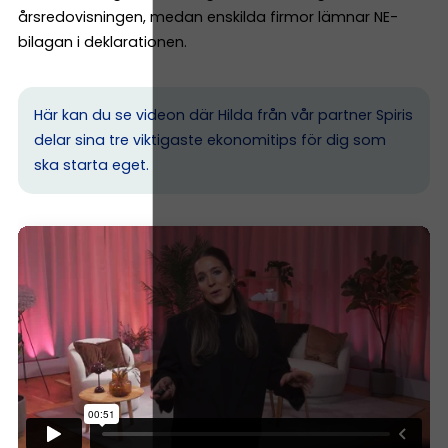
årsredovisningen, medan enskilda firmor lämnar NE-
bilagan i deklarationen.
Här kan du se videon där Hilda från vår partner Spiris
delar sina tre viktigaste ekonomitips för dig som
ska starta eget.