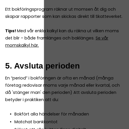
Ett bokföringsprogram räknar ut momsen åt dig och
skapar rapporter som kan skickas direkt till Skatteverket.
Tips!
Med vår enkla kalkyl kan du räkna ut vilken moms
det blir – både framlänges och baklänges.
Se vår
momskalkyl här.
5. Avsluta perioden
En “period” i bokföringen är ofta en månad (många
företag redovisar moms varje månad eller kvartal, och
då 'stänger man' den perioden) Att avsluta perioden
betyder i praktiken att du:
Bokfört alla händelser för månaden
Matchat bankkontot