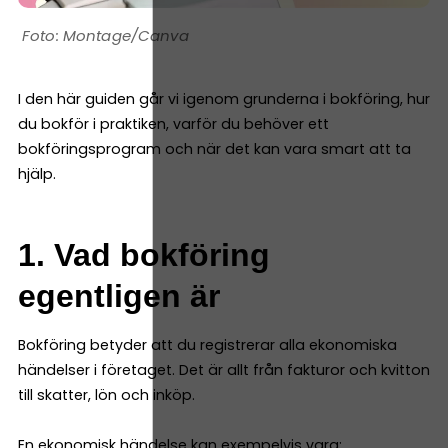
Montage/Canva
I den här guiden går vi igenom grunderna i bokföring, hur
du bokför i praktiken, varför du behöver ett
bokföringsprogram och när det kan vara smart att ta
hjälp.
1. Vad bokföring
egentligen är
Bokföring betyder att du registrerar alla ekonomiska
händelser i företaget. Det är allt från fakturor och kvitton
till skatter, lön och inköp.
En ekonomisk händelse kan exempelvis vara: