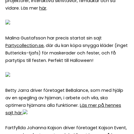
projektorer, interaktiva skrivtavlor, filmdukar och så
vidare. Läs mer
här
.
Malina Gustafsson har precis startat sin sajt
Partycollection.se
, där du kan köpa snygga kläder (inget
Buttericks-tjafs) för maskerader och fester, och få
partytips till festen. Perfekt till Halloween!
Betty Jarra driver företaget BeBalance, som med hjälp
av en spegling av hjärnan, i arbete och vila, ska
optimera hjärnans alla funktioner.
Läs mer på hennes
sajt här.
Fartfyllda Johanna Kajson driver företaget Kajson Event,