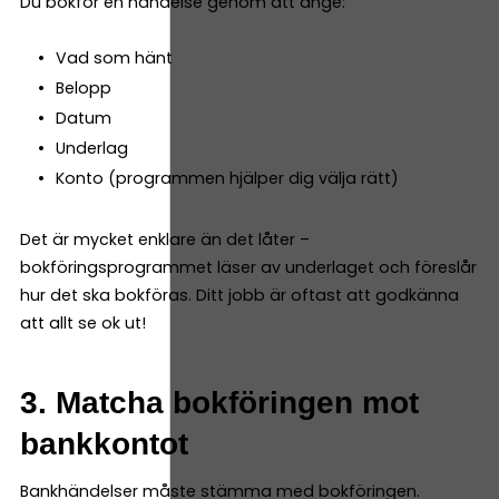
Du bokför en händelse genom att ange:
Vad som hänt
Belopp
Datum
Underlag
Konto (programmen hjälper dig välja rätt)
Det är mycket enklare än det låter –
bokföringsprogrammet läser av underlaget och föreslår
hur det ska bokföras. Ditt jobb är oftast att godkänna
att allt se ok ut!
3. Matcha bokföringen mot
bankkontot
Bankhändelser måste stämma med bokföringen.