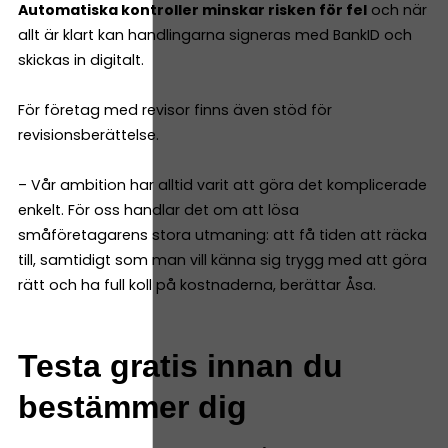
Automatiska kontroller minskar risken för fel
och när
allt är klart kan handlingarna signeras med BankID och
skickas in digitalt.
För företag med revisor finns även stöd för
revisionsberättelse.
– Vår ambition har alltid varit att göra det komplicerade
enkelt. För oss handlar det om att lösa
småföretagarens stora utmaning: att få tiden att räcka
till, samtidigt som man vill känna sig trygg med att göra
rätt och ha full koll på kostnaderna, berättar Åsa.
Testa gratis innan du
bestämmer dig