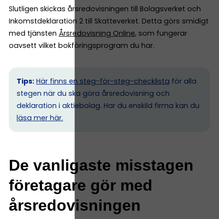
Slutligen skickas årsredovisningen till Bolagsverket och
Inkomstdeklaration 2 till Skatteverket. Detta görs smidigt
med tjänsten
Årsredovisning Online
, som fungerar
oavsett vilket bokföringsprogram du har.
Tips:
Här finns en steg-för-steg-checklista
för alla
stegen när du ska göra årsredovisning och
deklaration i aktiebolag. Har du enskild firma kan du
l
äsa mer här.
De vanligaste misstagen
företagare gör med
årsredovisningen