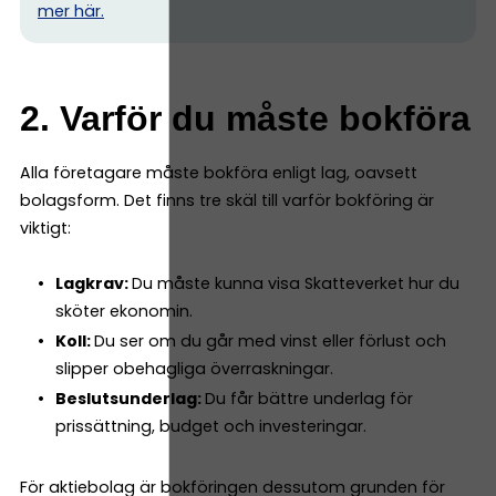
mer här.
2. Varför du måste bokföra
Alla företagare måste bokföra enligt lag, oavsett
bolagsform. Det finns tre skäl till varför bokföring är
viktigt:
Lagkrav:
Du måste kunna visa Skatteverket hur du
sköter ekonomin.
Koll:
Du ser om du går med vinst eller förlust och
slipper obehagliga överraskningar.
Beslutsunderlag:
Du får bättre underlag för
prissättning, budget och investeringar.
För aktiebolag är bokföringen dessutom grunden för