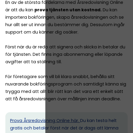
En av de största fördelarna med Årsredovisning Online
är att du kan
prova tjänsten utan kostnad.
Du kan
importera bokföringen, skapa årsredovisningen och se
hur allt ser ut innan du bestämmer dig. Dessutom ingår
support om du känner dig osäker.
Först när du är redo att signera och skicka in betalar du
för tjänsten. Det finns inga abonnemang eller löpande
avgifter att ta ställning till.
För företagare som vill bli klara snabbt, behålla sitt
nuvarande bokföringsprogram och samtidigt känna sig
trygga med att allt blir rätt kan det vara ett enkelt sätt
att få årsredovisningen över mållinjen innan deadline.
Prova Årsredovisning Online här.
Du kan testa helt
gratis och betalar först när det är dags att lämna