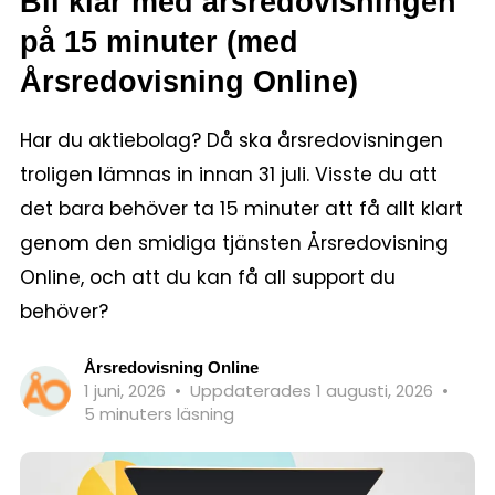
Bli klar med årsredovisningen
på 15 minuter (med
Årsredovisning Online)
Har du aktiebolag? Då ska årsredovisningen
troligen lämnas in innan 31 juli. Visste du att
det bara behöver ta 15 minuter att få allt klart
genom den smidiga tjänsten Årsredovisning
Online, och att du kan få all support du
behöver?
Årsredovisning Online
1 juni, 2026
•
Uppdaterades 1 augusti, 2026
•
5 minuters läsning