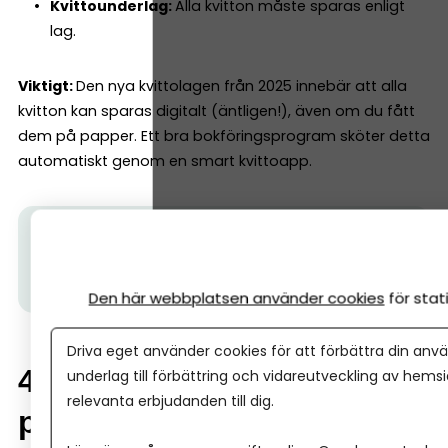
Kvittounderlag:
Alla kvitton måste sparas enligt
lag.
Viktigt:
Den nya kvittolagen från 2025 innebär att alla
kvitton kan sparas digitalt (äntligen!), även om du fått
dem på papper. Ett bra bokföringsprogram sköter detta
automatiskt genom en smart kvittoapp.
Tips från Spiris:
Vill du också starta aktiebolag
snabbt och enkelt? Skaffa ett lagerbolag. När du blir
kund hos oss, får du ett på köpet.
Läs mer här.
Den här webbplatsen använder cookies
för sta
Driva eget använder cookies för att förbättra din anvä
4. Så fungerar bokföring i
underlag till förbättring och vidareutveckling av hems
relevanta erbjudanden till dig.
praktiken (steg för steg)