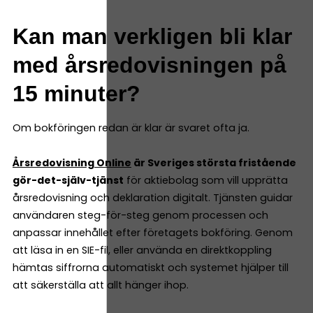
Kan man verkligen bli klar
med årsredovisningen på
15 minuter?
Om bokföringen redan är klar är svaret ofta ja.
Årsredovisning Online
är Sveriges största fristående
gör-det-själv-tjänst
för aktiebolag som vill upprätta
årsredovisning och deklaration digitalt. Tjänsten guidar
användaren steg-för-steg genom processen och
anpassar innehållet efter företagets bokföring. Genom
att läsa in en SIE-fil, eller använda en direktkoppling
hämtas siffrorna automatiskt och systemet hjälper till
att säkerställa att allt hänger ihop.