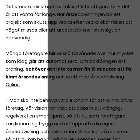
Det största misstaget är faktiskt inte att göra fel – det
är att vänta för länge. När årsredovisningen blir ett
projekt som skjuts upp vecka efter vecka ökar risken att
något missas eller att arbetet blir mer stressigt än
nödvändigt.
Många företagare blir också förvånade över hur mycket
som idag går att automatisera. Om bokföringen är i
ordning,
behöver det inte ta mer än 15 minuter att få
klart årsredovisning
och skatt med
Årsredovisning
Online
.
– Man ska inte behöva vara ekonom för att kunna driva
företag. Vår vision har varit att baka in allt krångligt
regelverk i en smart tjänst, så att du som företagare
kan känna dig trygg med att upprätta din egen
årsredovisning och deklaration. Vi har koll på reglerna,
så att du kan ha koll på din verksamhet, säger Åsa