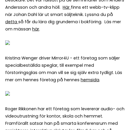
besökare. Det var fullsatt på de semninarier som Anders
Andersson och andra höll.
Här
finns ett webb-tv-klipp
när Johan Dahl lär ut smart säljteknik. Lyssna du på
detta
så får du lära dig grunderna i bokföring. Läs mer
om mässan
här
.
Kristina Wenger driver Mirror4U - ett företag som säljer
specialbeställda speglar, till exempel med
förstoringsglas om man vill se sig själv extra tydligt. Läs
mer om hennes företag på hennes
hemsida
.
Roger Rikkonen har ett företag som levererar audio- och
videoutrustning för kontor, skola och hemmet.
Framförallt satsar han på smarta konferensrum med