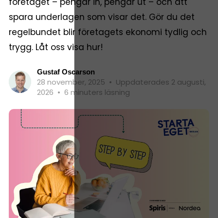
företaget – pengar in, pengar ut – och att
spara underlagen som visar det. Gör du det
regelbundet blir företagets ekonomi tydlig och
trygg. Låt oss visa hur!
Gustaf Oscarson
28 november, 2025
•
Uppdaterades 2 augusti,
2026
•
6 minuters läsning