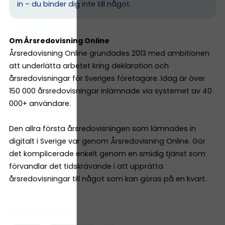
in – du binder dig inte till något.
Om Årsredovisning Online
Årsredovisning Online grundades 2013 med ambitionen
att underlätta arbetet kring deklaration och
årsredovisningar för Sveriges företagare. Idag är över
150 000 årsredovisningar inlämnade via systemet av 40
000+ användare.
Den allra första årsredovisningen som lämnades in
digitalt i Sverige var genom Årsredovisning Online. Gör
det komplicerade enkelt genom en smidig tjänst som
förvandlar det tidskrävande i att upprätta
årsredovisningar till något som kan göras på en kvart.