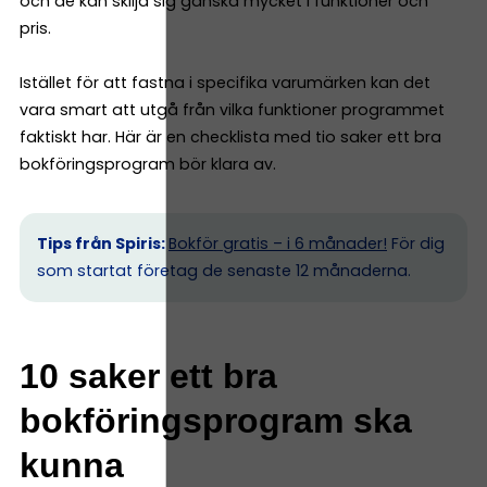
och de kan skilja sig ganska mycket i funktioner och
pris.
Istället för att fastna i specifika varumärken kan det
vara smart att utgå från vilka funktioner programmet
faktiskt har. Här är en checklista med tio saker ett bra
bokföringsprogram bör klara av.
Tips från Spiris:
Bokför gratis – i 6 månader!
För dig
som startat företag de senaste 12 månaderna.
10 saker ett bra
bokföringsprogram ska
kunna