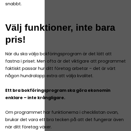
snabbt.
Välj funktioner, inte bara
pris!
När du ska välja bokföringsprogram är det lätt att
fastna i priset. Men ofta är det viktigare att programmet
faktiskt passar hur ditt företag arbetar – det är värt
någon hundralapp extra att välja kvalitet.
Ett bra bokföringsprogram ska göra ekonomin
enklare – inte krångligare.
Om programmet har funktionerna i checklistan ovan,
brukar det vara ett bra tecken på att det fungerar även
när ditt företag växer.