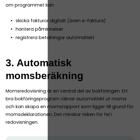
om programmet kan:
skicka fakturor digitalt (även e-faktura)
hantera påminnelser
registrera betalningar automatiskt
3. Automatisk
momsberäkning
Momsredovisning är en central del av bokföringen. Ett
bra bokföringsprogram räknar automatiskt ut moms
och kan skapa en momsrapport som ligger till grund för
momsdeklarationen. Det minskar risken för fel i
redovisningen.