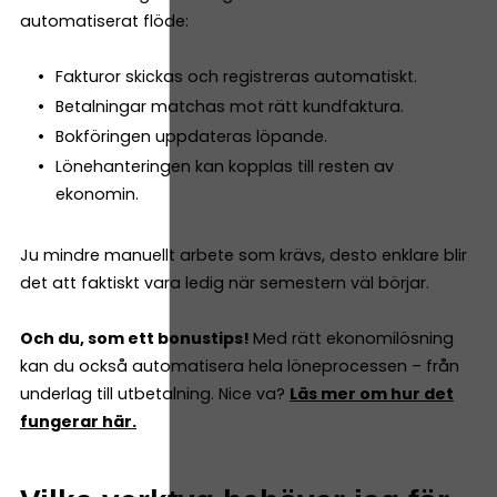
automatiserat flöde:
Fakturor skickas och registreras automatiskt.
Betalningar matchas mot rätt kundfaktura.
Bokföringen uppdateras löpande.
Lönehanteringen kan kopplas till resten av
ekonomin.
Ju mindre manuellt arbete som krävs, desto enklare blir
det att faktiskt vara ledig när semestern väl börjar.
Och du, som ett bonustips!
Med rätt ekonomilösning
kan du också automatisera hela löneprocessen – från
underlag till utbetalning. Nice va?
Läs mer om hur det
fungerar här.