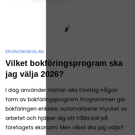
EKONOMISKOLAN
Vilket bokföringsprogram ska
jag välja 2026?
I dag använder nästan alla företag någon
form av bokföringsprogram. Programmen gör
bokföringen enklare, automatiserar mycket av
arbetet och hjälper dig att hålla koll på
företagets ekonomi. Men vilket ska jag välja?