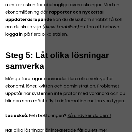
minskar risken för obehagliga överraskningar. Med en
ekonomilösning där
rapporter och nyckeltal
uppdateras löpande
kan du dessutom snabbt få koll
om du skulle vilja
(direkt i mobilen!)
– utan att behöva
logga in på flera olika ställen.
Steg 5: Låt olika lösningar
samverka
Många företagare använder flera olika verktyg för
ekonomi, löner, kvitton och administration. Problemet
uppstår när systemen inte pratar med varandra och du
blir den som måste flytta information mellan verktygen.
Läs också:
Fel i bokföringen?
Så undviker du dem!
När olika lösningar är integrerade får du ett mer