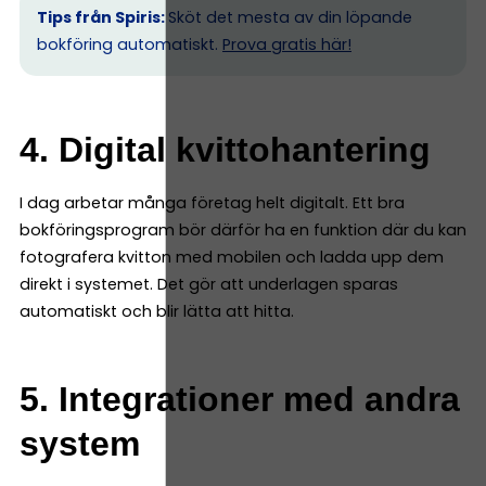
Tips från Spiris:
Sköt det mesta av din löpande
bokföring automatiskt.
Prova gratis här!
4. Digital kvittohantering
I dag arbetar många företag helt digitalt. Ett bra
bokföringsprogram bör därför ha en funktion där du kan
fotografera kvitton med mobilen och ladda upp dem
direkt i systemet. Det gör att underlagen sparas
automatiskt och blir lätta att hitta.
5. Integrationer med andra
system