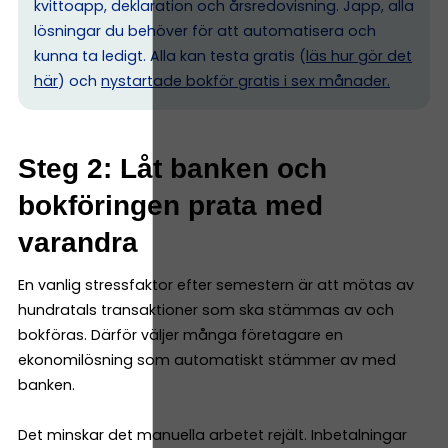
kvittoapp, deklaration och årsredovisning. Japp, alla
lösningar du behöver för att automatisera och
kunna ta ledigt. Alla kan testa gratis (
läs hur gör det
här
) och
nystartade bokför gratis i sex månader.
Steg 2: Låt banken och
bokföringen prata med
varandra
En vanlig stressfaktor efter semestern är att mötas av
hundratals transaktioner som ska stämmas av och
bokföras. Därför väljer många företagare en
ekonomilösning som automatiskt stämmer av med
banken.
Det minskar det manuella arbetet rejält. Inbetalningar