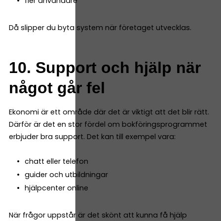
fler användare
Då slipper du byta system när företaget utvecklas.
10. Support och hjälp när
något går fel
Ekonomi är ett område där det är viktigt att det blir rätt.
Därför är det en stor fördel om bokföringsprogrammet
erbjuder bra support. Det kan till exempel vara:
chatt eller telefon
guider och utbildningar
hjälpcenter online
När frågor uppstår är det skönt att kunna få hjälp