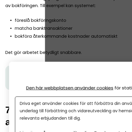
av bokföringen. Till exempel kan systemet:
föreslå bokföringskonto
matcha banktransaktioner
bokföra återkommande kostnader automatiskt
Det gör arbetet betydligt snabbare.
Tips från Spiris:
Följ Spiris nyhetsbrev här.
Få tips,
inspiration och aktualiteter för företagare.
Den här webbplatsen använder cookies
för sta
Driva eget använder cookies för att förbättra din anvä
7. Rapporter som är lätta
underlag till förbättring och vidareutveckling av hems
relevanta erbjudanden till dig.
att förstå