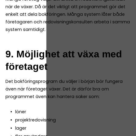
när de växer. Då är det viktigt att programmet gör det
enkelt att dela bokföringen. Många system låter både
företagaren och redovisningskonsulten arbeta i samma
system samtidigt.
9. Möjlighet att växa med
företaget
Det bokföringsprogram du väljer i början bör fungera
även när företaget växer. Det är därför bra om
programmet även kan hantera saker som:
löner
projektredovisning
lager