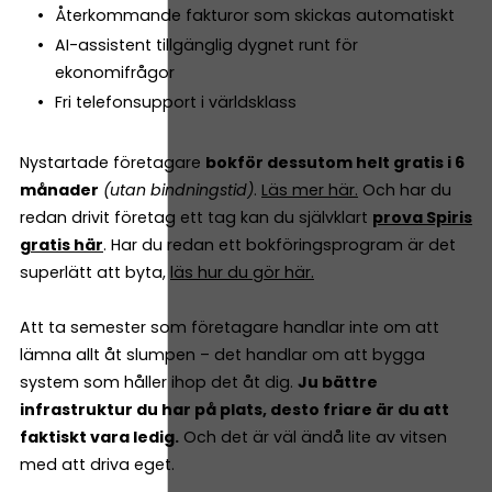
Återkommande fakturor som skickas automatiskt
AI-assistent tillgänglig dygnet runt för
ekonomifrågor
Fri telefonsupport i världsklass
Nystartade företagare
bokför dessutom helt gratis i 6
månader
(utan bindningstid)
.
Läs mer här.
Och har du
redan drivit företag ett tag kan du självklart
prova Spiris
gratis här
. Har du redan ett bokföringsprogram är det
superlätt att byta,
läs hur du gör här.
Att ta semester som företagare handlar inte om att
lämna allt åt slumpen – det handlar om att bygga
system som håller ihop det åt dig.
Ju bättre
infrastruktur du har på plats, desto friare är du att
faktiskt vara ledig.
Och det är väl ändå lite av vitsen
med att driva eget.