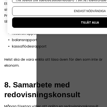
Läs gärna vår
personuppgiftspolicy
. Om du samtycker t
Ett bra bokföringsprogram ska inte bara registrera
Om du vill ändra ditt val i efterhand hittar du den möjl
siffror – det ska också hjälpa dig att förstå ekonomin.
ENDAST NÖDVÄNDIGA
Programmet ska därför kunna ge dig tydliga rapporter,
till exempel:
TILLÅT ALLA
resultatrapport
balansrapport
kassaflödesrapport
Helst ska de vara enkla att läsa även för den som inte är
ekonom.
8. Samarbete med
redovisningskonsult
Många företag väljer att anlita en redovisningskonsult