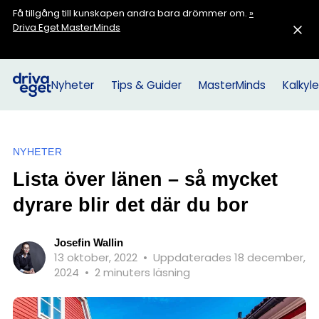
Få tillgång till kunskapen andra bara drömmer om.
»
Driva Eget MasterMinds
Nyheter
Tips & Guider
MasterMinds
Kalkyle
NYHETER
Lista över länen – så mycket
dyrare blir det där du bor
Josefin Wallin
13 oktober, 2022
•
Uppdaterades 18 december,
2024
•
2 minuters läsning