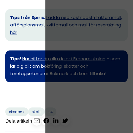
Tips från Spiris:
Ladda ned kostnadsfri fakturamall,
affärsplansmall, kvittomall och mall för reseräkning
här
Tips!
Här hittar du alla delar i Ekonomiskolan
– som
lär dig allt om bokföring, skatter och
företagsekonomi. Bokmärk och kom tillbaka!
+4
ekonomi
skatt
Dela artikeln