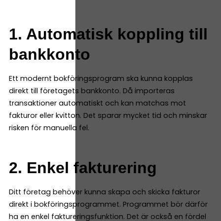
1. Automatisk koppling till
bankkonto
Ett modernt bokföringsprogram ska kunna kopplas
direkt till företagets bankkonto. Då importeras
transaktioner automatiskt och kan matchas mot
fakturor eller kvitton. Det sparar mycket tid och minskar
risken för manuella fel.
2. Enkel fakturering
Ditt företag behöver kunna skapa och skicka fakturor
direkt i bokföringsprogrammet. Programmet bör därför
ha en enkel faktureringsfunktion. Det är också en fördel