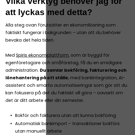
Vilka verktyg behöver jag för
att lyckas med detta?
Alla steg ovan förutsätter en ekonomilösning som
faktiskt fungerar i bakgrunden – utan att du behöver
bevaka det hela tiden.
Med
Spiris ekonomiplattform
, som är byggd för
egenföretagare och småföretag, få du en smidigare
administration.
Du samlar bokföring, fakturering och
lönehantering på ett ställe
, med bankintegration, AI-
assistent och smarta automatiseringar som gör att du
kan fokusera på det du faktiskt vill göra – oavsett om
det är ditt arbete eller din semester.
Bokför och fakturera utan att kunna bokföring
Automatisk bankimport – transaktioner bokförs
utan manuellt arbete