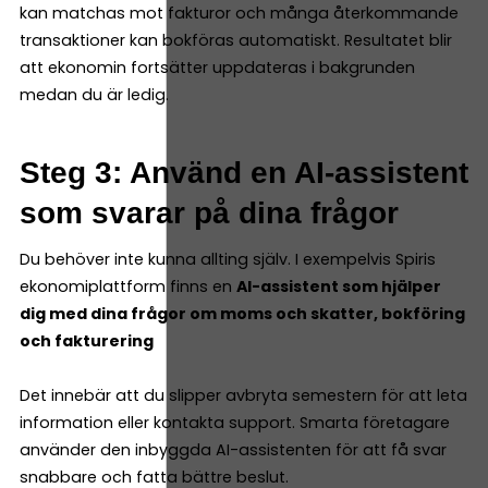
kan matchas mot fakturor och många återkommande
transaktioner kan bokföras automatiskt. Resultatet blir
att ekonomin fortsätter uppdateras i bakgrunden
medan du är ledig.
Steg 3: Använd en AI-assistent
som svarar på dina frågor
Du behöver inte kunna allting själv. I exempelvis Spiris
ekonomiplattform finns en
AI-assistent som hjälper
dig med dina frågor om moms och skatter, bokföring
och fakturering
Det innebär att du slipper avbryta semestern för att leta
information eller kontakta support. Smarta företagare
använder den inbyggda AI-assistenten för att få svar
snabbare och fatta bättre beslut.