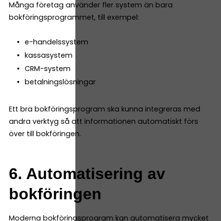
Många företag använder fler system än bara
bokföringsprogrammet, till exempel:
e-handelssystem
kassasystem
CRM-system
betalningslösningar
Ett bra bokföringsprogram ska kunna integreras med
andra verktyg så att informationen automatiskt förs
över till bokföringen.
6. Automatisering av
bokföringen
Moderna bokföringsprogram kan automatisera mycket