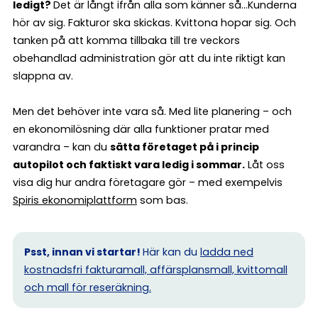
ledigt?
Det är långt ifrån alla som känner så…Kunderna
hör av sig. Fakturor ska skickas. Kvittona hopar sig. Och
tanken på att komma tillbaka till tre veckors
obehandlad administration gör att du inte riktigt kan
slappna av.
Men det behöver inte vara så. Med lite planering – och
en ekonomilösning där alla funktioner pratar med
varandra – kan du
sätta företaget på i princip
autopilot och faktiskt vara ledig i sommar.
Låt oss
visa dig hur andra företagare gör – med exempelvis
Spiris ekonomiplattform
som bas.
Psst, innan vi startar!
Här kan du
ladda ned
kostnadsfri fakturamall, affärsplansmall, kvittomall
och mall för reseräkning.