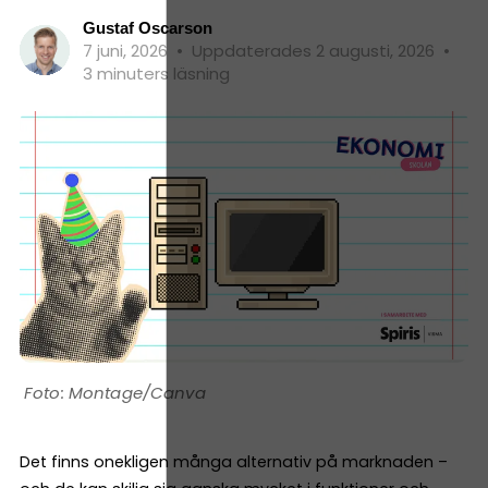
Gustaf Oscarson
7 juni, 2026
•
Uppdaterades 2 augusti, 2026
•
3 minuters läsning
Montage/Canva
Det finns onekligen många alternativ på marknaden –