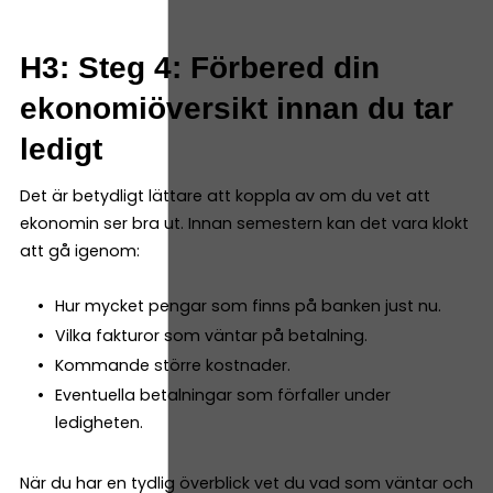
H3: Steg 4: Förbered din
ekonomiöversikt innan du tar
ledigt
Det är betydligt lättare att koppla av om du vet att
ekonomin ser bra ut. Innan semestern kan det vara klokt
att gå igenom:
Hur mycket pengar som finns på banken just nu.
Vilka fakturor som väntar på betalning.
Kommande större kostnader.
Eventuella betalningar som förfaller under
ledigheten.
När du har en tydlig överblick vet du vad som väntar och