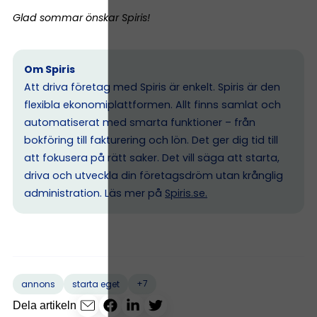
Glad sommar önskar Spiris!
Om Spiris
Att driva företag med Spiris är enkelt. Spiris är den
flexibla ekonomiplattformen. Allt finns samlat och
automatiserat med smarta funktioner – från
bokföring till fakturering och lön. Det ger dig tid till
att fokusera på rätt saker. Det vill säga att starta,
driva och utveckla din företagsdröm utan krånglig
administration. Läs mer på
Spiris.se
.
+7
annons
starta eget
Dela artikeln