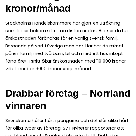
kronor/månad
Stockholms Handelskammare har gjort en uträkning
–
som ligger bakom siffrorna i listan nedan. Här ser du hur
årskostnaden förändras för en vanlig svensk familj.
Beroende på vart i Sverige man bor. Här har de räknat
på en familj med två barn, bil och med ett hus inköpt
förra året. I snitt ökar årskostnaden med 110 000 kronor –
vilket innebär 9000 kronor varje månad.
Drabbar företag – Norrland
vinnaren
Svenskarna håller hårt i pengarna och det slår olika hårt
för olika typer av företag.
SVT Nyheter rapporterar
att
det bland annat i Småland blir extra tufft. Detta kan