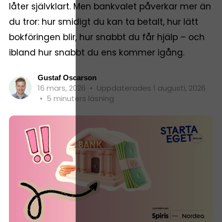
låter självklart. Men bankvalet påverkar mer än
du tror: hur smidigt du kan ta betalt, hur lätt
bokföringen blir, hur snabbt du får hjälp – och
ibland hur snabbt du ens kommer igång.
Gustaf Oscarson
16 mars, 2026
•
Uppdaterades 1 augusti, 2026
•
5 minuters läsning