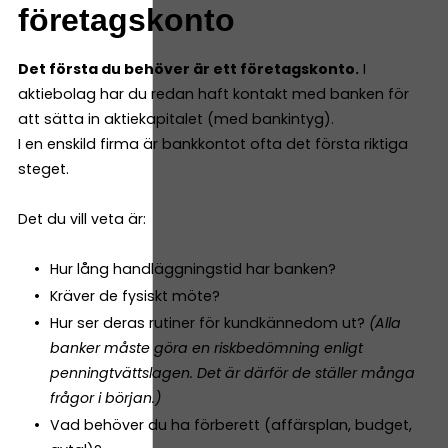
företagskonto
Det första du behöver är ett företagskonto.
I
aktiebolag har du redan haft kontakt med banken för
att sätta in aktiekapitalet (med bankintyg).
I en enskild firma är bankkontot ofta det första riktiga
steget.
Det du vill veta är:
Hur lång handläggningstid har banken?
Kräver de fysiskt möte?
Hur ser deras rutiner för kundkännedom ut?
(Alla
banker måste göra en riskbedömning enligt
penningtvättslagen. Det är därför de ställer många
frågor i början.)
Vad behöver du ha förberett (affärsplan, budget,