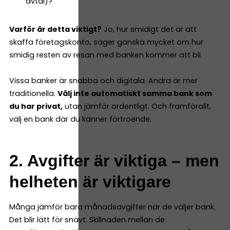
avtal)?
Varför är detta viktigt?
Jo, hur smidigt det är att
skaffa företagskonto, säger ganska mycket om hur
smidig resten av resan med banken kommer att bli.
Vissa banker är snabba och digitala. Andra är mer
traditionella.
Välj inte automatiskt samma bank som
du har privat,
utan jämför ordentligt. Och framförallt,
välj en bank där du känner förtroende.
2. Avgifter är viktiga – men
helheten är viktigare
Många jämför bara månadsavgifter när de väljer bank.
Det blir lätt för snävt. Skillnaden mellan de