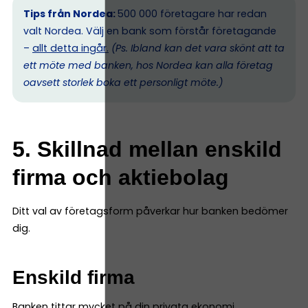
Tips från Nordea:
500 000 företagare har redan
valt Nordea. Välj en bank som förstår företagande
–
allt detta ingår.
(Ps. I
bland kan det vara skönt att ta
ett möte med banken, hos Nordea kan alla företag
oavsett storlek boka ett personligt möte.)
5. Skillnad mellan enskild
firma och aktiebolag
Ditt val av företagsform påverkar hur banken bedömer
dig.
Enskild firma
Banken tittar mycket på din privata ekonomi.