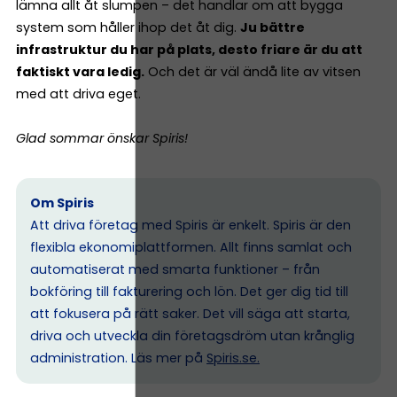
lämna allt åt slumpen – det handlar om att bygga
system som håller ihop det åt dig.
Ju bättre
infrastruktur du har på plats, desto friare är du att
faktiskt vara ledig.
Och det är väl ändå lite av vitsen
med att driva eget.
Glad sommar önskar Spiris!
Om Spiris
Att driva företag med Spiris är enkelt. Spiris är den
flexibla ekonomiplattformen. Allt finns samlat och
automatiserat med smarta funktioner – från
bokföring till fakturering och lön. Det ger dig tid till
att fokusera på rätt saker. Det vill säga att starta,
driva och utveckla din företagsdröm utan krånglig
administration. Läs mer på
Spiris.se
.