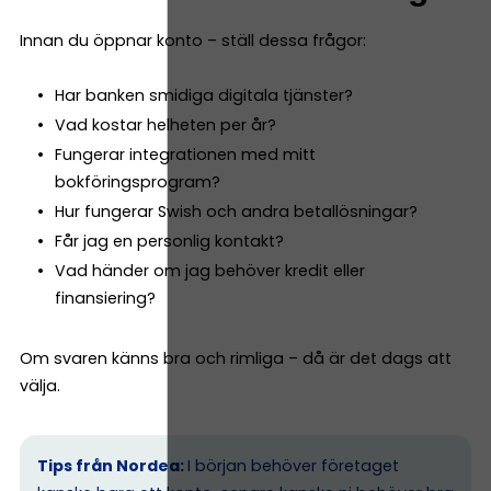
Innan du öppnar konto – ställ dessa frågor:
Har banken smidiga digitala tjänster?
Vad kostar helheten per år?
Fungerar integrationen med mitt
bokföringsprogram?
Hur fungerar Swish och andra betallösningar?
Får jag en personlig kontakt?
Vad händer om jag behöver kredit eller
finansiering?
Om svaren känns bra och rimliga – då är det dags att
välja.
Tips från Nordea:
I början behöver företaget