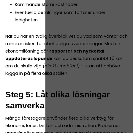
Kommande större kostnader.
Eventuella betalningar som förfaller under
ledigheten.
När du har en tydlig överblick vet du vad som väntar och
minskar risken för obehagliga överraskningar. Med en
ekonomilösning där
rapporter och nyckeltal
uppdateras löpande
kan du dessutom snabbt få koll
om du skulle vilja
(direkt i mobilen!)
– utan att behöva
logga in på flera olika ställen.
Steg 5: Låt olika lösningar
samverka
Många företagare använder flera olika verktyg för
ekonomi, löner, kvitton och administration. Problemet
uppstår när systemen inte pratar med varandra och du