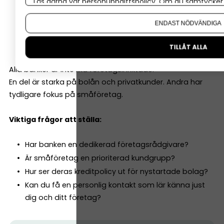
Läs gärna vår
personuppgiftspolicy
. Om du samtycker t
Checkkredit
Om du vill ändra ditt val i efterhand hittar du den möjl
Företagslån
ENDAST NÖDVÄNDIGA
Leasing
Rådgivning kring investeringar
TILLÅT ALLA
Alla banker är inte lika företagsinriktade.
En del är starka på bolån och privatkunder. Andra har
tydligare fokus på småföretag.
Viktiga frågor att ställa:
Har banken en dedikerad företagsrådgivare?
Är småföretag en prioriterad kundgrupp?
Hur ser deras kreditpolicy ut för nystartade bolag?
Kan du få en personlig kontakt som lär känna just
dig och ditt företag?