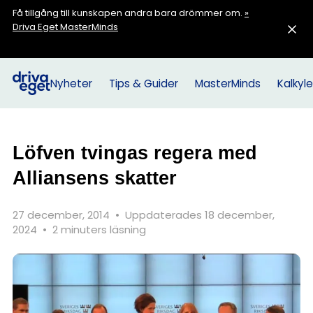
Få tillgång till kunskapen andra bara drömmer om.
»
Driva Eget MasterMinds
Nyheter
Tips & Guider
MasterMinds
Kalkyle
Löfven tvingas regera med
Alliansens skatter
27 december, 2014
•
Uppdaterades 18 december,
2024
•
2 minuters läsning