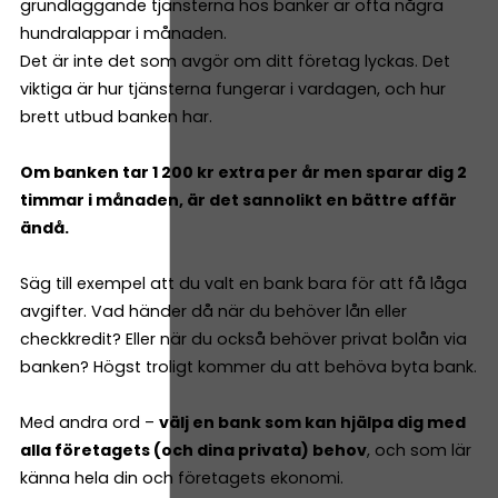
grundläggande tjänsterna hos banker är ofta några
hundralappar i månaden.
Det är inte det som avgör om ditt företag lyckas. Det
viktiga är hur tjänsterna fungerar i vardagen, och hur
brett utbud banken har.
Om banken tar 1 200 kr extra per år men sparar dig 2
timmar i månaden, är det sannolikt en bättre affär
ändå.
Säg till exempel att du valt en bank bara för att få låga
avgifter. Vad händer då när du behöver lån eller
checkkredit? Eller när du också behöver privat bolån via
banken? Högst troligt kommer du att behöva byta bank.
Med andra ord –
välj en bank som kan hjälpa dig med
alla företagets (och dina privata) behov
, och som lär
känna hela din och företagets ekonomi.