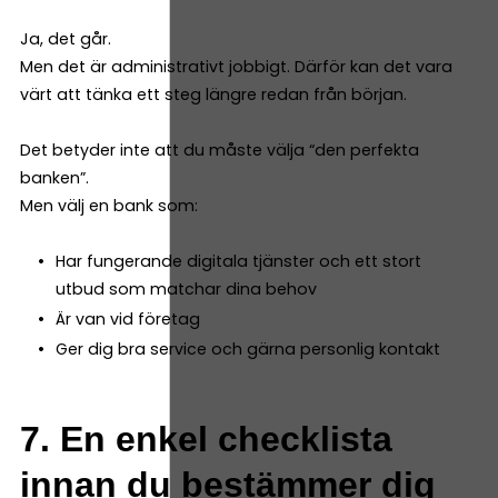
Ja, det går.
Men det är administrativt jobbigt. Därför kan det vara
värt att tänka ett steg längre redan från början.
Det betyder inte att du måste välja “den perfekta
banken”.
Men välj en bank som:
Har fungerande digitala tjänster och ett stort
utbud som matchar dina behov
Är van vid företag
Ger dig bra service och gärna personlig kontakt
7. En enkel checklista
innan du bestämmer dig