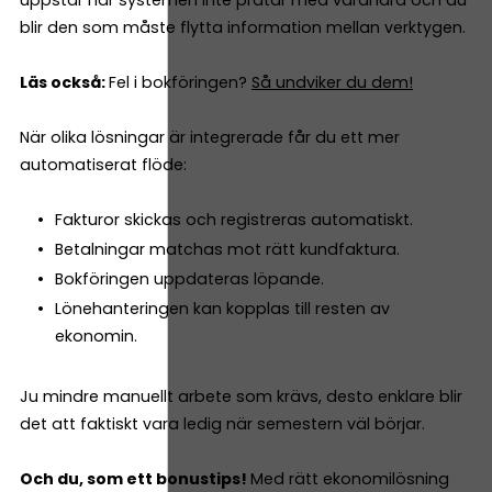
blir den som måste flytta information mellan verktygen.
Läs också:
Fel i bokföringen?
Så undviker du dem!
När olika lösningar är integrerade får du ett mer
automatiserat flöde:
Fakturor skickas och registreras automatiskt.
Betalningar matchas mot rätt kundfaktura.
Bokföringen uppdateras löpande.
Lönehanteringen kan kopplas till resten av
ekonomin.
Ju mindre manuellt arbete som krävs, desto enklare blir
det att faktiskt vara ledig när semestern väl börjar.
Och du, som ett bonustips!
Med rätt ekonomilösning