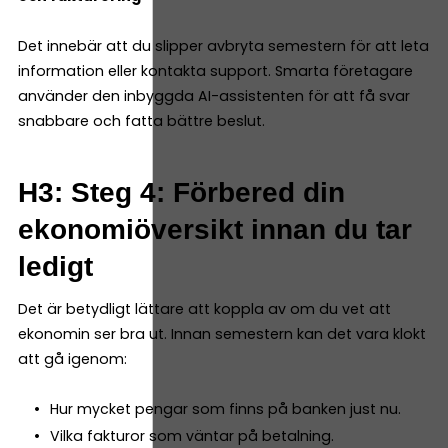
Det innebär att du slipper avbryta semestern för att leta
information eller kontakta support. Smarta företagare
använder den inbyggda AI-assistenten för att få svar
snabbare och fatta bättre beslut.
H3: Steg 4: Förbered din
ekonomiöversikt innan du tar
ledigt
Det är betydligt lättare att koppla av om du vet att
ekonomin ser bra ut. Innan semestern kan det vara klokt
att gå igenom:
Hur mycket pengar som finns på banken just nu.
Vilka fakturor som väntar på betalning.