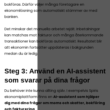
bokföras. Därför väljer många företagare en
ekonomilösning som automatiskt stämmer av med
banken.
Det minskar det manuella arbetet rejält. Inbetalningar
kan matchas mot fakturor och många återkommande
transaktioner kan bokföras automatiskt. Resultatet blir
att ekonomin fortsätter uppdateras i bakgrunden
medan du är ledig.
Steg 3: Använd en AI-assistent
som svarar på dina frågor
Du behöver inte kunna allting själv. I exempelvis Spiris
ekonomiplattform finns en
AI-assistent som hjälper
dig med dina frågor om moms och skatter, bokföring
och fakturering