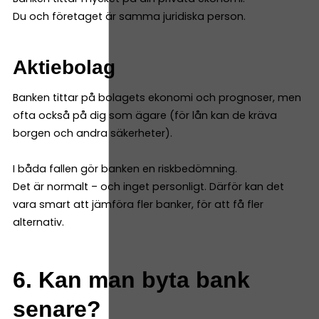
Du och företaget är samma juridiska person.
Aktiebolag
Banken tittar på bolagets ekonomi och prognoser, men
ofta också på dig som ägare (för lån kan de kräva
borgen och andra säkerheter).
I båda fallen gör banken en riskbedömning.
Det är normalt – och inget personligt. Därför kan det
vara smart att jämföra fler banker, för att få fler
alternativ.
6. Kan man byta bank
senare?