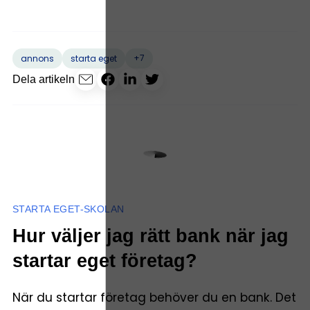
+7
annons
starta eget
Dela artikeln
STARTA EGET-SKOLAN
Hur väljer jag rätt bank när jag
startar eget företag?
När du startar företag behöver du en bank. Det