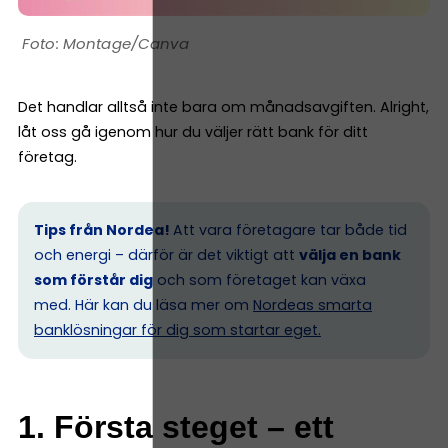
Montage/Canva
Det handlar alltså inte bara om månadsavgiften. Alright,
låt oss gå igenom hur du väljer rätt bank för ditt
företag.
Tips från Nordea!
Att vara företagare tar både tid
och energi – därför är det viktigt att
välja en bank
som förstår dig
och som företaget kan växa
med. Här kan du läsa mer om
Nordeas smarta
banklösningar för dig som startar eget.
1. Första steget – ett