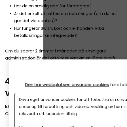
Har de en smidig app för företagare?
Är det enkelt att attestera betalningar (om du nu
gör det via banken)?
Hur fungerar Swish, kort och e-handel? Vilka
betallösningar är integrerade?
Om du sparar 2 timmar i månaden på smidigare
administration är det ofta mer värt än en lägre avgift.
4. Finns stöd när företaget
Den här webbplatsen använder cookies
för sta
växer?
Driva eget använder cookies för att förbättra din anvä
underlag till förbättring och vidareutveckling av hems
Idag kanske du bara behöver ett konto.
relevanta erbjudanden till dig.
Om två år kanske du behöver: