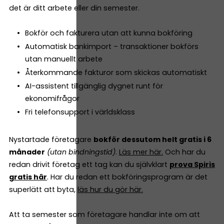
det är ditt arbete eller din semester.
Bokför och fakturera utan att kunna bokföring
Automatisk bankimport – transaktioner bokförs
utan manuellt arbete
Återkommande fakturor som skickas automatiskt
AI-assistent tillgänglig dygnet runt för
ekonomifrågor
Fri telefonsupport i världsklass
Nystartade företagare
bokför dessutom helt gratis i 6
månader
(utan bindningstid)
.
Läs mer här.
Och har du
redan drivit företag ett tag kan du självklart
prova Spiris
gratis här
. Har du redan ett bokföringsprogram är det
superlätt att byta,
läs hur du gör här.
Att ta semester som företagare handlar inte om att