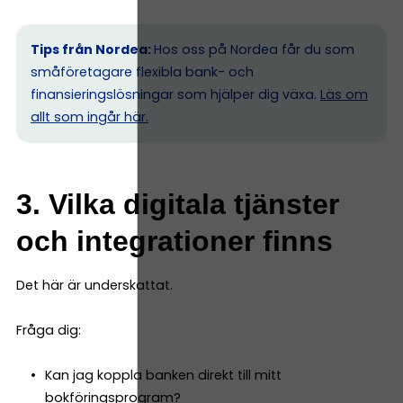
Tips från Nordea:
Hos oss på Nordea får du som
småföretagare flexibla bank- och
finansieringslösningar som hjälper dig växa.
Läs om
allt som ingår här.
3. Vilka digitala tjänster
och integrationer finns
Det här är underskattat.
Fråga dig:
Kan jag koppla banken direkt till mitt
bokföringsprogram?