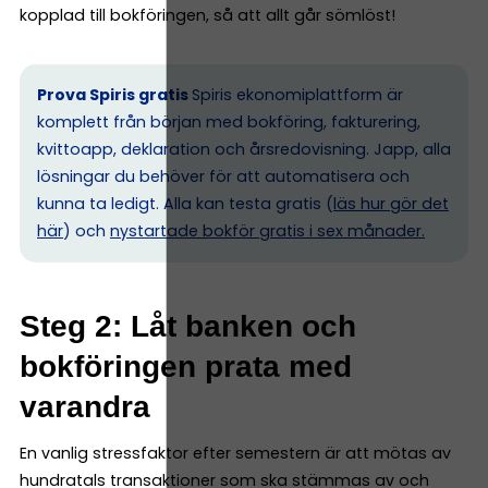
kopplad till bokföringen, så att allt går sömlöst!
Prova Spiris gratis
Spiris ekonomiplattform är
komplett från början med bokföring, fakturering,
kvittoapp, deklaration och årsredovisning. Japp, alla
lösningar du behöver för att automatisera och
kunna ta ledigt. Alla kan testa gratis (
läs hur gör det
här
) och
nystartade bokför gratis i sex månader.
Steg 2: Låt banken och
bokföringen prata med
varandra
En vanlig stressfaktor efter semestern är att mötas av
hundratals transaktioner som ska stämmas av och