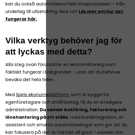
kan du också automatisera hela löneprocessen – från
underlag till utbetalning. Nice va?
Läs mer om hur det
fungerar här.
Vilka verktyg behöver jag för
att lyckas med detta?
Alla steg ovan förutsätter en ekonomilösning som
faktiskt fungerar i bakgrunden – utan att du behöver
bevaka det hela tiden.
Med
Spiris ekonomiplattform
, som är byggd för
egenföretagare och småföretag, få du en smidigare
administration.
Du samlar bokföring, fakturering och
lönehantering på ett ställe
, med bankintegration, AI-
assistent och smarta automatiseringar som gör att du
kan fokusera på det du faktiskt vill göra – oavsett om