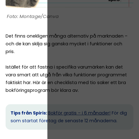
Montage/Canva
Det finns onekligen många alternativ på marknaden –
och de kan skilja sig ganska mycket i funktioner och
pris.
Istället för att fastna i specifika varumärken kan det
vara smart att utgå från vilka funktioner programmet
faktiskt har. Här är en checklista med tio saker ett bra
bokföringsprogram bör klara av.
Tips från Spiris:
Bokför gratis – i 6 månader!
För dig
som startat företag de senaste 12 månaderna.