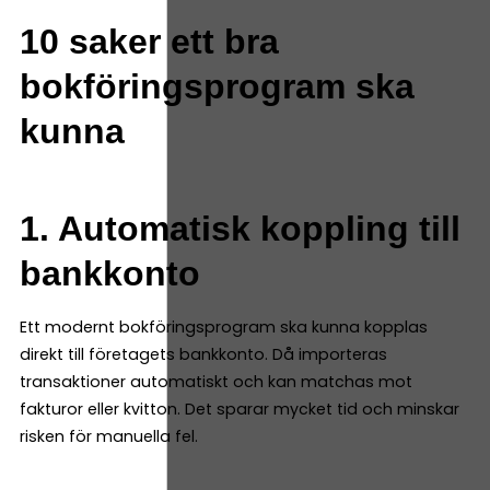
10 saker ett bra
bokföringsprogram ska
kunna
1. Automatisk koppling till
bankkonto
Ett modernt bokföringsprogram ska kunna kopplas
direkt till företagets bankkonto. Då importeras
transaktioner automatiskt och kan matchas mot
fakturor eller kvitton. Det sparar mycket tid och minskar
risken för manuella fel.