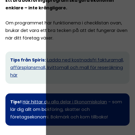
Ett bra bokföringsprogram ska göra ekonomin
enklare – inte krångligare.
Om programmet har funktionerna i checklistan ovan,
brukar det vara ett bra tecken på att det fungerar även
när ditt företag växer.
Tips från Spiris:
Ladda ned kostnadsfri fakturamall,
affärsplansmall, kvittomall och mall för reseräkning
här
Tips!
Här hittar du alla delar i Ekonomiskolan
– som
lär dig allt om bokföring, skatter och
företagsekonomi. Bokmärk och kom tillbaka!