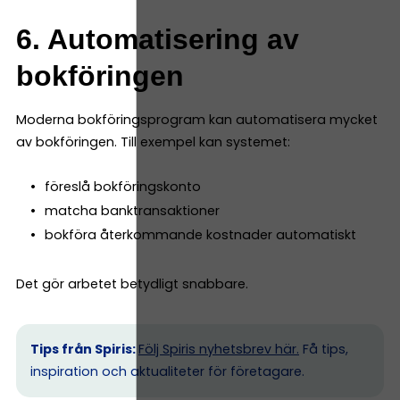
6. Automatisering av
bokföringen
Moderna bokföringsprogram kan automatisera mycket
av bokföringen. Till exempel kan systemet:
föreslå bokföringskonto
matcha banktransaktioner
bokföra återkommande kostnader automatiskt
Det gör arbetet betydligt snabbare.
Tips från Spiris:
Följ Spiris nyhetsbrev här.
Få tips,
inspiration och aktualiteter för företagare.