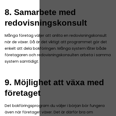
8. Samarbete med
redovisningskonsult
Många företag väljer att anlita en redovisningskonsult
när de växer. Då är det viktigt att programmet gör det
enkelt att dela bokföringen. Många system låter både
företagaren och redovisningskonsulten arbeta i samma
system samtidigt.
9. Möjlighet att växa med
företaget
Det bokföringsprogram du väljer i början bör fungera
även när företaget växer. Det är därför bra om