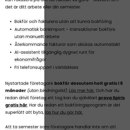
det är ditt arbete eller din semester.
Bokför och fakturera utan att kunna bokföring
Automatisk bankimport – transaktioner bokförs
utan manuellt arbete
Återkommande fakturor som skickas automatiskt
AI-assistent tillgänglig dygnet runt för
ekonomifrågor
Fri telefonsupport i världsklass
Nystartade företagare
bokför dessutom helt gratis i 6
månader
(utan bindningstid)
.
Läs mer här.
Och har du
redan drivit företag ett tag kan du självklart
prova Spiris
gratis här
. Har du redan ett bokföringsprogram är det
superlätt att byta,
läs hur du gör här.
Att ta semester som företagare handlar inte om att