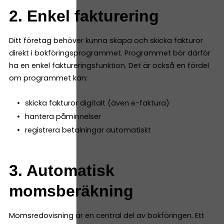
2. Enkel fakturering
Ditt företag behöver kunna skapa och skicka fakturor
direkt i bokföringsprogrammet. Programmet bör därför
ha en enkel faktureringsfunktion. Det är också en fördel
om programmet kan:
skicka fakturor digitalt (även e-faktura)
hantera påminnelser
registrera betalningar automatiskt
3. Automatisk
momsberäkning
Momsredovisning är en central del av bokföringen. Ett