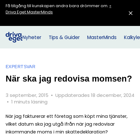
Få tillgång till kunskapen andra bara drömmer om.
»
Driva Eget MasterMinds
Nyheter
Tips & Guider
MasterMinds
Kalkyle
EXPERTSVAR
När ska jag redovisa momsen?
3 september, 2015
•
Uppdaterades 18 december, 2024
•
1 minuts läsning
När jag fakturerar ett företag som köpt mina tjänster,
vilket datum ska jag utgå ifrån när jag redovisar
inkommande moms i min skattedeklaration?