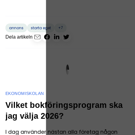
+7
annons
starta eget
Dela artikeln
EKONOMISKOLAN
Vilket bokföringsprogram ska
jag välja 2026?
I dag använder nästan alla företag någon