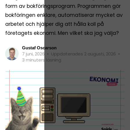
form av bokföringsprogram. Programmen gör
bokföringen enklare, automatiserar mycket av
arbetet och hjälper dig att hålla koll på
företagets ekonomi. Men vilket ska jag välja?
Gustaf Oscarson
7 juni, 2026
•
Uppdaterades 2 augusti, 2026
•
3 minuters läsning