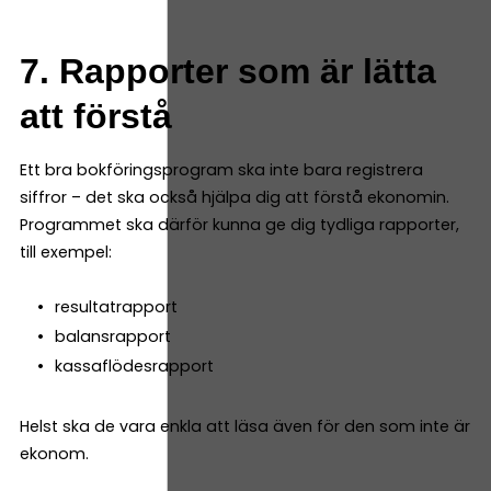
7. Rapporter som är lätta
att förstå
Ett bra bokföringsprogram ska inte bara registrera
siffror – det ska också hjälpa dig att förstå ekonomin.
Programmet ska därför kunna ge dig tydliga rapporter,
till exempel:
resultatrapport
balansrapport
kassaflödesrapport
Helst ska de vara enkla att läsa även för den som inte är
ekonom.