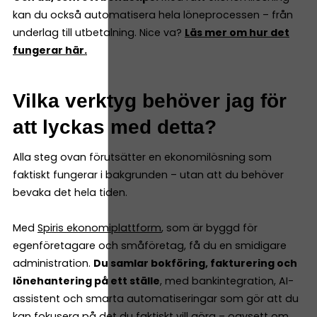
kan du också automatisera hela löneprocessen – från
underlag till utbetalning. Nice va?
Läs mer om hur det
fungerar här.
Vilka verktyg behöver jag för
att lyckas med detta?
Alla steg ovan förutsätter en ekonomilösning som
faktiskt fungerar i bakgrunden – utan att du behöver
bevaka det hela tiden.
Med
Spiris ekonomiplattform
, som är byggd för
egenföretagare och småföretag, få du en smidigare
administration.
Du samlar bokföring, fakturering och
lönehantering på ett ställe
, med bankintegration, AI-
assistent och smarta automatiseringar som gör att du
kan fokusera på det du faktiskt vill göra – oavsett om