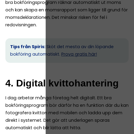
bra bokföringsprogram räknar automatiskt ut moms
och kan skapa en momsrapport som ligger till grund för
momsdeklarationen. Det minskar risken för fel i
redovisningen.
Tips från Spiris:
Sköt det mesta av din löpande
bokföring automatiskt.
Prova gratis här!
4. Digital kvittohantering
I dag arbetar många företag helt digitalt. Ett bra
bokföringsprogram bör därför ha en funktion där du kan
fotografera kvitton med mobilen och ladda upp dem
direkt i systemet. Det gör att underlagen sparas
automatiskt och blir lätta att hitta.