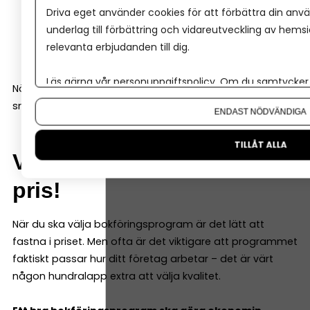
Driva eget använder cookies för att förbättra din anvä
chatt eller telefon
underlag till förbättring och vidareutveckling av hems
guider och utbildningar
relevanta erbjudanden till dig.
hjälpcenter online
Läs gärna vår
personuppgiftspolicy
. Om du samtycker t
När frågor uppstår är det skönt att kunna få hjälp
Om du vill ändra ditt val i efterhand hittar du den möjl
snabbt.
ENDAST NÖDVÄNDIGA
TILLÅT ALLA
Välj funktioner, inte bara
pris!
När du ska välja bokföringsprogram är det lätt att
fastna i priset. Men ofta är det viktigare att programmet
faktiskt passar hur ditt företag arbetar – det är värt
någon hundralapp extra att välja kvalitet.