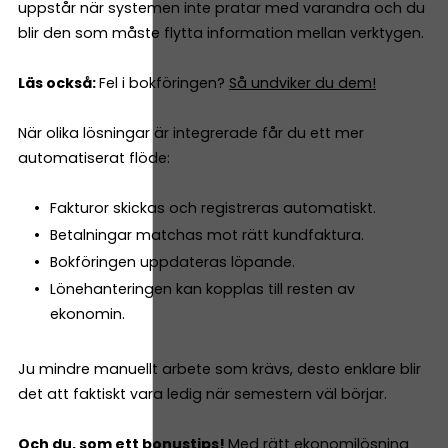
uppstår när systemen inte pratar med varandra och du
blir den som måste flytta information mellan verktygen.
Läs också:
Fel i bokföringen?
Så undviker du dem!
När olika lösningar är integrerade får du ett mer
automatiserat flöde:
Fakturor skickas och registreras automatiskt.
Betalningar matchas mot rätt kundfaktura.
Bokföringen uppdateras löpande.
Lönehanteringen kan kopplas till resten av
ekonomin.
Ju mindre manuellt arbete som krävs, desto enklare blir
det att faktiskt vara ledig när semestern väl börjar.
Och du, som ett bonustips!
Med rätt ekonomilösning