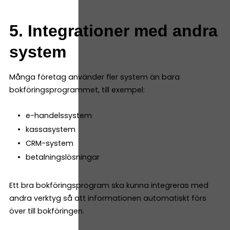
5. Integrationer med andra
system
Många företag använder fler system än bara
bokföringsprogrammet, till exempel:
e-handelssystem
kassasystem
CRM-system
betalningslösningar
Ett bra bokföringsprogram ska kunna integreras med
andra verktyg så att informationen automatiskt förs
över till bokföringen.