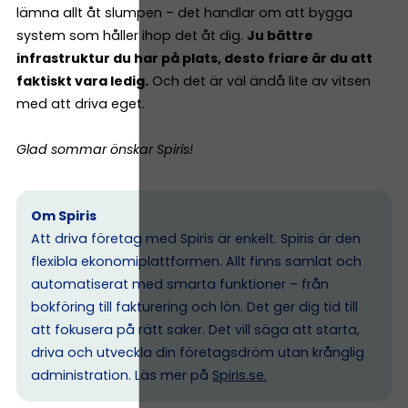
lämna allt åt slumpen – det handlar om att bygga
system som håller ihop det åt dig.
Ju bättre
infrastruktur du har på plats, desto friare är du att
faktiskt vara ledig.
Och det är väl ändå lite av vitsen
med att driva eget.
Glad sommar önskar Spiris!
Om Spiris
Att driva företag med Spiris är enkelt. Spiris är den
flexibla ekonomiplattformen. Allt finns samlat och
automatiserat med smarta funktioner – från
bokföring till fakturering och lön. Det ger dig tid till
att fokusera på rätt saker. Det vill säga att starta,
driva och utveckla din företagsdröm utan krånglig
administration. Läs mer på
Spiris.se
.