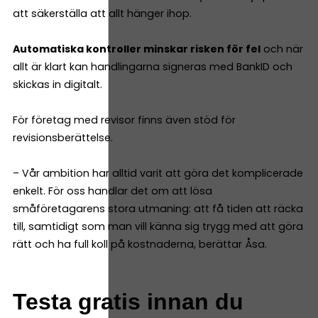
att säkerställa att allt hänger ihop.
Automatiska kontroller minskar risken för fel
och när
allt är klart kan handlingarna signeras med BankID och
skickas in digitalt.
För företag med revisor finns även stöd för
revisionsberättelse.
– Vår ambition har alltid varit att göra det komplicerade
enkelt. För oss handlar det om att lösa
småföretagarens stora utmaning: att få tiden att räcka
till, samtidigt som man vill känna sig trygg med att göra
rätt och ha full koll på kostnaderna, berättar Åsa.
Testa gratis innan du