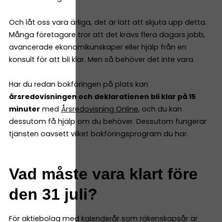
Och låt oss vara ärliga, det är lätt att skjuta upp detta.
Många företagare tror att det krävs flera dagars jobb,
avancerade ekonomikunskaper eller hjälp från en
konsult för att bli klar. Men så behöver det inte vara.
Har du redan bokföringen på plats kan
årsredovisningen och deklarationen bli klar på 15
minuter
med
Årsredovisning Online
, och du kan
dessutom få hjälp om du behöver. Dessutom fungerar
tjänsten oavsett vilket bokföringsprogram du har.
Vad måste vara klart före
den 31 juli?
För aktiebolag med kalenderår som räkenskapsår är