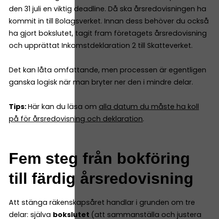
den 31 juli en viktig deadline. Då ska årsredovisningen ha
kommit in till Bolagsverket. Innan dess behöver du också
ha gjort bokslutet, tagit fram företagets årsredovisning
och upprättat Inkomstdeklaration 2 till Skatteverket.
Det kan låta omfattande, men processen är egentligen
ganska logisk när man bryter ner den i mindre delar.
Tips:
Här kan du läsa om
alla datum du måste ha koll
på för årsredovisning och deklaration
.
Fem steg från bokföring
till färdig årsredovisning
Att stänga räkenskapsåret handlar i grunden om tre
delar: själva
bokslutet
(att sammanställa och justera