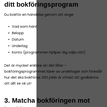
ditt bokföringsprogram
Du bokför en händelse genom att ange:
Vad som hänt
Belopp
Datum
Underlag
Konto (programmen hjälper dig välja rätt)
Det är mycket enklare än det låter –
bokföringsprogrammet läser av underlaget och föreslår
hur det ska bokföras. Ditt jobb är oftast att godkänna
att allt se ok ut!
3. Matcha bokföringen mot