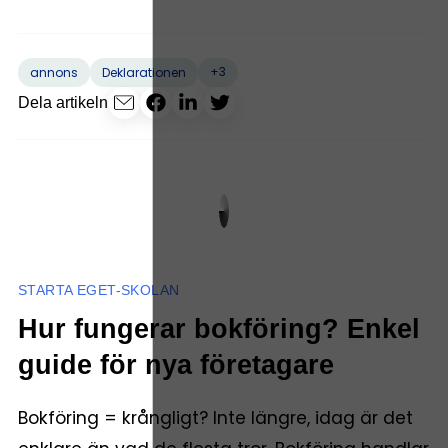
+3
annons
Deklarationen
Dela artikeln
STARTA EGET-SKOLAN
Hur fungerar bokföring? Enkel
guide för nya företagare
Bokföring = krångligt? Inte längre, idag är det