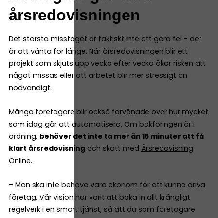
årsredovisningen
Det största misstaget är faktiskt inte att göra fel – det
är att vänta för länge. När årsredovisningen blir ett
projekt som skjuts upp vecka efter vecka ökar risken att
något missas eller att arbetet blir mer stressigt än
nödvändigt.
Många företagare blir också förvånade över hur mycket
som idag går att automatisera. Om bokföringen är i
ordning,
behöver det inte ta mer än 15 minuter att få
klart årsredovisning
och skatt med
Årsredovisning
Online
.
– Man ska inte behöva vara ekonom för att kunna driva
företag. Vår vision har varit att baka in allt krångligt
regelverk i en smart tjänst, så att du som företagare