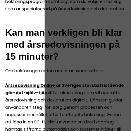
bokföringsprogram samtidigt som du väljer en lösning
som är specialiserad på årsredovisning och deklaration.
Kan man verkligen bli klar
med årsredovisningen på
15 minuter?
Om bokföringen redan är klar är svaret ofta ja.
Årsredovisning Online
är Sveriges största fristående
gör-det-själv-tjänst
för aktiebolag som vill upprätta
årsredovisning och deklaration digitalt. Tjänsten guidar
användaren steg-för-steg genom processen och
anpassar innehållet efter företagets bokföring. Genom
att läsa in en SIE-fil, eller använda en direktkoppling
hämtas siffrorna automatiskt och systemet hjälper till