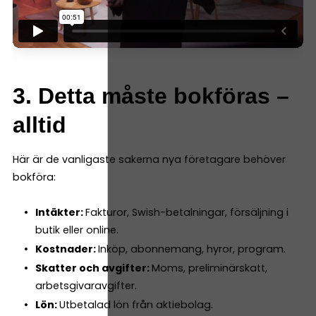
3. Detta måste bokföras –
alltid
Här är de vanligaste sakerna nya företagare behöver
bokföra:
Intäkter:
Fakturor, Swish-betalningar, försäljning i
butik eller online.
Kostnader:
Inköp, abonnemang, hyror, program.
Skatter och avgifter:
Moms, preliminärskatt,
arbetsgivaravgifter.
Lön:
Utbetalad lön från aktiebolag.