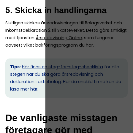
5. Skicka in handlingarna
Slutligen skickas årsredovisningen till Bolagsverket och
Inkomstdeklaration 2 till Skatteverket. Detta görs smidigt
med tjänsten
Årsredovisning Online
, som fungerar
oavsett vilket bokföringsprogram du har.
Tips:
Här finns en steg-för-steg-checklista
för alla
stegen när du ska göra årsredovisning och
deklaration i aktiebolag. Har du enskild firma kan du
l
äsa mer här.
De vanligaste misstagen
företagare gör med