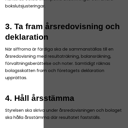
bokslutsjusteringar.
3. Ta fram årsredovisning och
deklaration
När siffrorna är färdiga ska de sammanställas till en
årsredovisning med resultaträkning, balansräkning,
förvaltningsberättelse och noter. Samtidigt räknas
bolagsskatten fram och företagets deklaration
upprättas.
4. Håll årsstämma
Styrelsen ska skriva under årsredovisningen och bolaget
ska hålla årsstämma där resultatet fastställs.