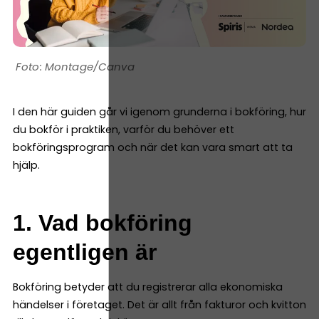
Montage/Canva
I den här guiden går vi igenom grunderna i bokföring, hur
du bokför i praktiken, varför du behöver ett
bokföringsprogram och när det kan vara smart att ta
hjälp.
1. Vad bokföring
egentligen är
Bokföring betyder att du registrerar alla ekonomiska
händelser i företaget. Det är allt från fakturor och kvitton