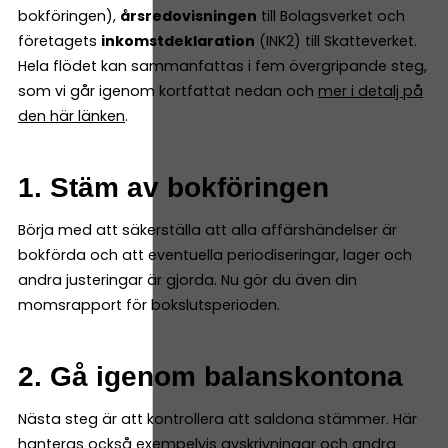
bokföringen),
årsredovisningen
till Bolagsverket och
företagets
inkomstdeklaration
(INK2) till Skatteverket.
Hela flödet kan sammanfattas i fem övergripande steg,
som vi går igenom kortfattat nedan och
mer i detalj på
den här länken
.
1. Stäm av bokföringen
Börja med att säkerställa att alla affärshändelser är
bokförda och att eventuella periodiseringar, lager och
andra justeringar är gjorda. Nu gör du även din
momsrapport för bokslutsperioden.
2. Gå igenom balanskontona
Nästa steg är att kontrollera att saldona stämmer. Här
hanteras också exempelvis avskrivningar och andra