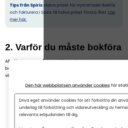
Tips från Spiris:
Halva priset för nystartade! Bokför
och fakturera i Spiris till halva priset första året.
Läs
mer här.
2. Varför du måste bokföra
Alla företagare måste bokföra enligt lag, oavsett
bolagsform. Det finns tre skäl till varför bokföring är
viktigt:
Den här webbplatsen använder cookies
för sta
Lagkrav:
Du måste kunna visa Skatteverket hur du
sköter ekonomin.
Driva eget använder cookies för att förbättra din anvä
Koll:
Du ser om du går med vinst eller förlust och
underlag till förbättring och vidareutveckling av hems
slipper obehagliga överraskningar.
relevanta erbjudanden till dig.
Beslutsunderlag:
Du får bättre underlag för
prissättning, budget och investeringar.