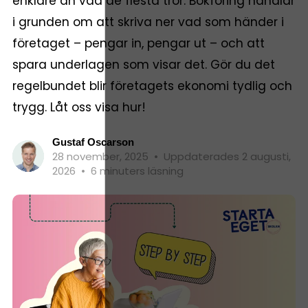
enklare än vad de flesta tror. Bokföring handlar
i grunden om att skriva ner vad som händer i
företaget – pengar in, pengar ut – och att
spara underlagen som visar det. Gör du det
regelbundet blir företagets ekonomi tydlig och
trygg. Låt oss visa hur!
Gustaf Oscarson
28 november, 2025
•
Uppdaterades 2 augusti,
2026
•
6 minuters läsning