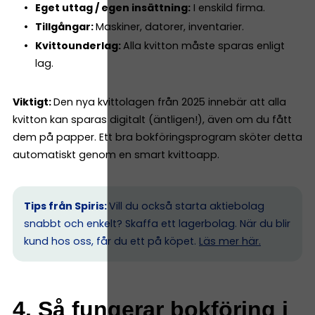
Eget uttag / egen insättning:
I enskild firma.
Tillgångar:
Maskiner, datorer, inventarier.
Kvittounderlag:
Alla kvitton måste sparas enligt
lag.
Viktigt:
Den nya kvittolagen från 2025 innebär att alla
kvitton kan sparas digitalt (äntligen!), även om du fått
dem på papper. Ett bra bokföringsprogram sköter detta
automatiskt genom en smart kvittoapp.
Tips från Spiris:
Vill du också starta aktiebolag
snabbt och enkelt? Skaffa ett lagerbolag. När du blir
kund hos oss, får du ett på köpet.
Läs mer här.
4. Så fungerar bokföring i