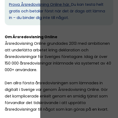
Prova Årsredovisning Online här.
Du kan testa helt
gratis och betalar först när det är dags att lämna
in – du binder dig inte till något.
Om Årsredovisning Online
Årsredovisning Online grundades 2013 med ambitionen
att underlätta arbetet kring deklaration och
årsredovisningar för Sveriges företagare. Idag är över
150 000 årsredovisningar inlämnade via systemet av 40
000+ användare.
Den allra första årsredovisningen som lämnades in
digitalt i Sverige var genom Årsredovisning Online. Gör
det komplicerade enkelt genom en smidig tjänst som
förvandlar det tidskrävande i att upprätta
årsredovisningar till något som kan göras på en kvart.