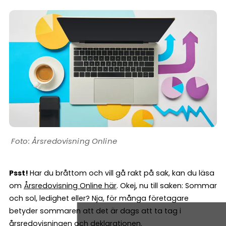
Årsredovisning Online
Psst!
Har du bråttom och vill gå rakt på sak, kan du läsa
om
Årsredovisning Online här
. Okej, nu till saken: Sommar
och sol, ledighet eller? Nja, för många företagare
betyder sommaren att det är dags att ta tag i
årsredovisningen och deklarationen.