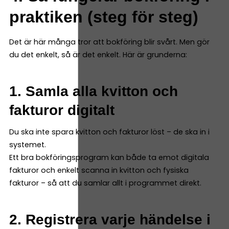
praktiken (steg för steg)
Det är här många tror att bokföring blir svårt. Men gör
du det enkelt, så är det enkelt. Här är grunderna:
1. Samla alla kvitton och
fakturor digitalt
Du ska inte spara kvitton och fakturor löst – de ska in i
systemet.
Ett bra bokföringsprogram kan både ta emot digitala
fakturor och enkelt scanna in kvitton och fysiska
fakturor – så att du samlar allt i programmet direkt.
2. Registrera varje händelse i