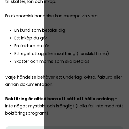
till skatter, lön och inköp.
En ekonomisk händelse kan exempelvis vara:
En kund som betalar dig
Ett inköp du gör
En faktura du får
Ett eget uttag eller insättning (i enskild firma)
Skatter och moms som ska betalas
Varje händelse behöver ett underlag: kvitto, faktura eller
annan dokumentation.
Bokföring är alltså bara ett sätt att hålla ordning
–
inte något mystiskt och krångligt (i alla fall inte med rätt
bokföringsprogram).