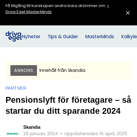
Få tillgång till kunskapen andra bara drömmer om.
»
Driva Eget MasterMinds
Nyheter
Tips & Guider
MasterMinds
Kalkyle
ANNONS
Innehåll från
Skandia
PARTNER
Pensionslyft för företagare – så
startar du ditt sparande 2024
Skandia
25 januari, 2024
•
Uppdaterades 16 april, 2025