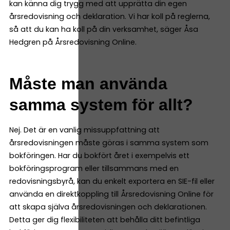
kan känna dig trygg med att upprätta din egen
årsredovisning och deklaration. Vi har koll på reglerna,
så att du kan ha koll på din verksamhet, säger Åsa
Hedgren på Årsredovisning Online.
Måste man använda
samma system för allt?
Nej. Det är en vanlig missuppfattning att
årsredovisningen måste göras i samma system som
bokföringen. Har du bokfört året i exempelvis ett
bokföringsprogram eller tillsammans med en
redovisningsbyrå, kan du enkelt exportera en SIE-fil eller
använda en direktkoppling till Årsredovisning Online för
att skapa själva årsredovisningen och deklarationen.
Detta ger dig flexibiliteten att behålla ditt befintliga