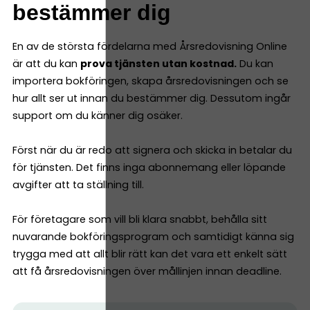
bestämmer dig
En av de största fördelarna med Årsredovisning Online
är att du kan
prova tjänsten utan kostnad.
Du kan
importera bokföringen, skapa årsredovisningen och se
hur allt ser ut innan du bestämmer dig. Dessutom ingår
support om du känner dig osäker.
Först när du är redo att signera och skicka in betalar du
för tjänsten. Det finns inga abonnemang eller löpande
avgifter att ta ställning till.
För företagare som vill bli klara snabbt, behålla sitt
nuvarande bokföringsprogram och samtidigt känna sig
trygga med att allt blir rätt kan det vara ett enkelt sätt
att få årsredovisningen över mållinjen innan deadline.