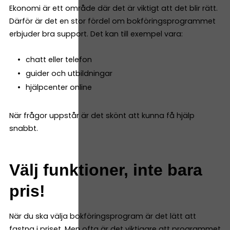
Ekonomi är ett område där det är viktigt att det blir rätt.
Därför är det en stor fördel om bokföringsprogrammet
erbjuder bra support. Det kan till exempel vara:
chatt eller telefon
guider och utbildningar
hjälpcenter online
När frågor uppstår är det skönt att kunna få hjälp
snabbt.
Välj funktioner, inte bara
pris!
När du ska välja bokföringsprogram är det lätt att
fastna i priset. Men ofta är det viktigare att programmet