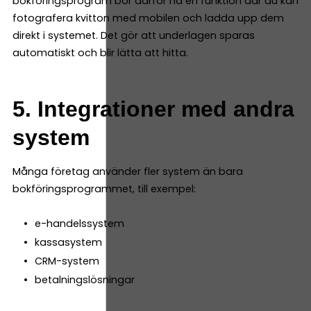
bokföringsprogram bör därför ha en funktion där du kan
fotografera kvitton med mobilen och ladda upp dem
direkt i systemet. Det gör att underlagen sparas
automatiskt och blir lätta att hitta.
5. Integrationer med andra
system
Många företag använder fler system än bara
bokföringsprogrammet, till exempel:
e-handelssystem
kassasystem
CRM-system
betalningslösningar