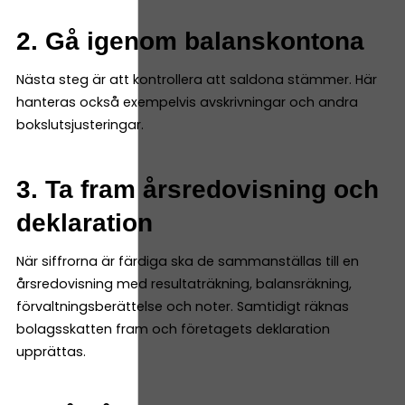
2. Gå igenom balanskontona
Nästa steg är att kontrollera att saldona stämmer. Här
hanteras också exempelvis avskrivningar och andra
bokslutsjusteringar.
3. Ta fram årsredovisning och
deklaration
När siffrorna är färdiga ska de sammanställas till en
årsredovisning med resultaträkning, balansräkning,
förvaltningsberättelse och noter. Samtidigt räknas
bolagsskatten fram och företagets deklaration
upprättas.