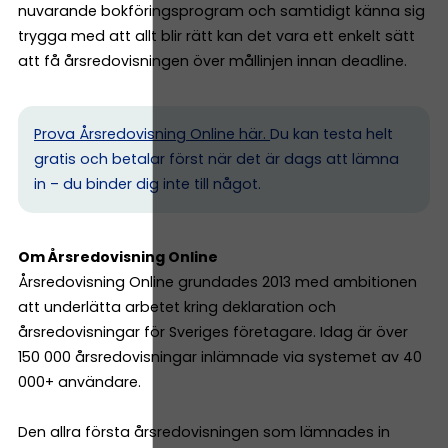
nuvarande bokföringsprogram och samtidigt känna sig
trygga med att allt blir rätt kan det vara ett enkelt sätt
att få årsredovisningen över mållinjen innan deadline.
Prova Årsredovisning Online här.
Du kan testa helt
gratis och betalar först när det är dags att lämna
in – du binder dig inte till något.
Om Årsredovisning Online
Årsredovisning Online grundades 2013 med ambitionen
att underlätta arbetet kring deklaration och
årsredovisningar för Sveriges företagare. Idag är över
150 000 årsredovisningar inlämnade via systemet av 40
000+ användare.
Den allra första årsredovisningen som lämnades in