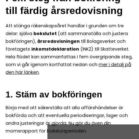
till färdig årsredovisning
Att stänga räkenskapsåret handlar i grunden om tre
delar: själva
bokslutet
(att sammanställa och justera
bokföringen),
årsredovisningen
till Bolagsverket och
företagets
inkomstdeklaration
(INK2) till Skatteverket.
Hela flödet kan sammanfattas i fem övergripande steg,
som vi går igenom kortfattat nedan och
mer i detalj på
den här länken
.
1. Stäm av bokföringen
Börja med att säkerställa att alla affärshändelser är
bokförda och att eventuella periodiseringar, lager och
andra justeringar är gjorda. Nu gör du även din
momsrapport för bokslutsperioden.