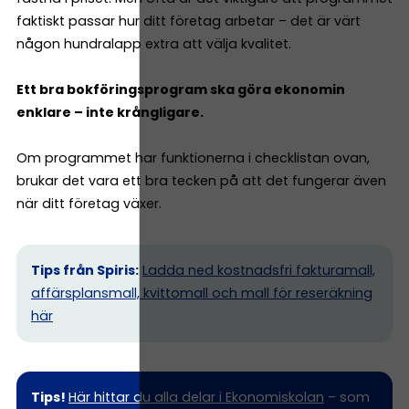
faktiskt passar hur ditt företag arbetar – det är värt
någon hundralapp extra att välja kvalitet.
Ett bra bokföringsprogram ska göra ekonomin
enklare – inte krångligare.
Om programmet har funktionerna i checklistan ovan,
brukar det vara ett bra tecken på att det fungerar även
när ditt företag växer.
Tips från Spiris:
Ladda ned kostnadsfri fakturamall,
affärsplansmall, kvittomall och mall för reseräkning
här
Tips!
Här hittar du alla delar i Ekonomiskolan
– som