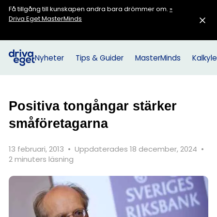
Få tillgång till kunskapen andra bara drömmer om.
»
Driva Eget MasterMinds
Nyheter
Tips & Guider
MasterMinds
Kalkyle
Positiva tongångar stärker
småföretagarna
13 februari, 2013
•
Uppdaterades 18 december, 2024
•
2 minuters läsning