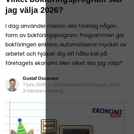
jag välja 2026?
I dag använder nästan alla företag någon
form av bokföringsprogram. Programmen gör
bokföringen enklare, automatiserar mycket av
arbetet och hjälper dig att hålla koll på
företagets ekonomi. Men vilket ska jag välja?
Gustaf Oscarson
7 juni, 2026
•
Uppdaterades 2 augusti, 2026
•
3 minuters läsning