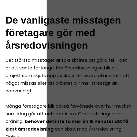
De vanligaste misstagen
företagare gör med
årsredovisningen
Det största misstaget är faktiskt inte att göra fel – det
är att vänta för länge. När årsredovisningen blir ett
projekt som skjuts upp vecka efter vecka ökar risken att
något missas eller att arbetet blir mer stressigt än
nödvändigt.
Många företagare blir också förvånade över hur mycket
som idag går att automatisera. Om bokföringen är i
ordning,
behöver det inte ta mer än 15 minuter att få
klart årsredovisning
och skatt med
Årsredovisning
Online
.