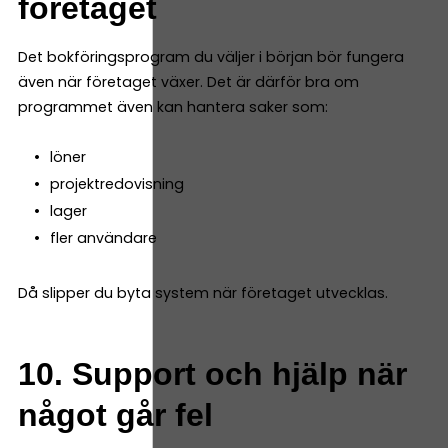
företaget
Det bokföringsprogram du väljer i början bör fungera
även när företaget växer. Det är därför bra om
programmet även kan hantera saker som:
löner
projektredovisning
lager
fler användare
Då slipper du byta system när företaget utvecklas.
10. Support och hjälp när
något går fel