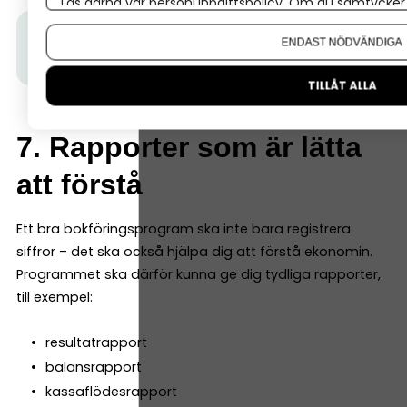
Läs gärna vår
personuppgiftspolicy
. Om du samtycker t
Om du vill ändra ditt val i efterhand hittar du den möjl
Tips från Spiris:
Följ Spiris nyhetsbrev här.
Få tips,
ENDAST NÖDVÄNDIGA
inspiration och aktualiteter för företagare.
TILLÅT ALLA
7. Rapporter som är lätta
att förstå
Ett bra bokföringsprogram ska inte bara registrera
siffror – det ska också hjälpa dig att förstå ekonomin.
Programmet ska därför kunna ge dig tydliga rapporter,
till exempel:
resultatrapport
balansrapport
kassaflödesrapport