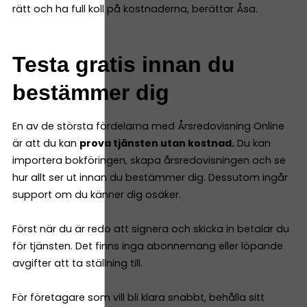
rätt och ha full koll på kostnaderna, berättar Åsa.
Testa gratis innan du
bestämmer dig
En av de största fördelarna med Årsredovisning Online
är att du kan
prova tjänsten utan kostnad.
Du kan
importera bokföringen, skapa årsredovisningen och se
hur allt ser ut innan du bestämmer dig. Dessutom ingår
support om du känner dig osäker.
Först när du är redo att signera och skicka in betalar du
för tjänsten. Det finns inga abonnemang eller löpande
avgifter att ta ställning till.
För företagare som vill bli klara snabbt, behålla sitt