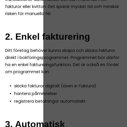
fakturor eller kvitton. Det sparar mycket tid och minskar
risken för manuella fel.
2. Enkel fakturering
Ditt företag behöver kunna skapa och skicka fakturor
direkt i bokföringsprogrammet. Programmet bör därför
ha en enkel faktureringsfunktion. Det är också en fördel
om programmet kan:
skicka fakturor digitalt (även e-faktura)
hantera påminnelser
registrera betalningar automatiskt
3. Automatisk