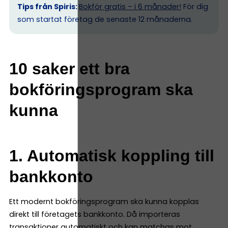
Tips från Spiris:
Bokför gratis – i 6 månader!
För dig
som startat företag de senaste 12 månaderna.
10 saker ett bra
bokföringsprogram ska
kunna
1. Automatisk koppling till
bankkonto
Ett modernt bokföringsprogram ska kunna kopplas
direkt till företagets bankkonto. Då importeras
transaktioner automatiskt och kan matchas mot