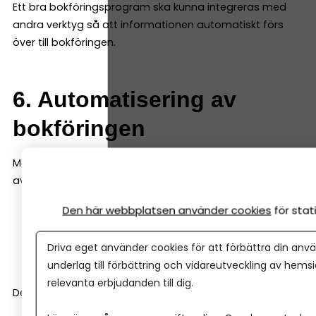
Ett bra bokföringsprogram ska kunna integreras med
andra verktyg så att informationen automatiskt förs
över till bokföringen.
6. Automatisering av
bokföringen
Moderna bokföringsprogram kan automatisera mycket
av bokföringen. Till exempel kan systemet:
Den här webbplatsen använder cookies
för sta
föreslå bokföringskonto
matcha banktransaktioner
Driva eget använder cookies för att förbättra din anvä
bokföra återkommande kostnader automatiskt
underlag till förbättring och vidareutveckling av hems
relevanta erbjudanden till dig.
Det gör arbetet betydligt snabbare.