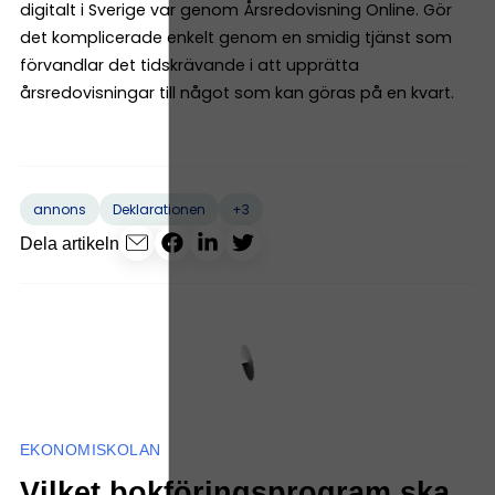
digitalt i Sverige var genom Årsredovisning Online. Gör
det komplicerade enkelt genom en smidig tjänst som
förvandlar det tidskrävande i att upprätta
årsredovisningar till något som kan göras på en kvart.
+3
annons
Deklarationen
Dela artikeln
EKONOMISKOLAN
Vilket bokföringsprogram ska