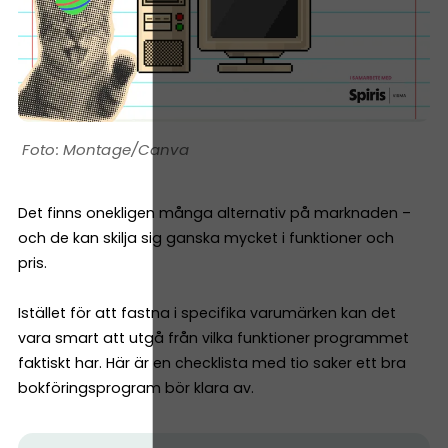
Montage/Canva
Det finns onekligen många alternativ på marknaden –
och de kan skilja sig ganska mycket i funktioner och
pris.
Istället för att fastna i specifika varumärken kan det
vara smart att utgå från vilka funktioner programmet
faktiskt har. Här är en checklista med tio saker ett bra
bokföringsprogram bör klara av.