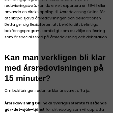
redovisningsbyrå, kan du enkelt exportera en SIE-fil eller
använda en direktkoppling till Årsredovisning Online för
att skapa själva årsredovisningen och deklarationen.
Detta ger dig flexibiliteten att behålla ditt befintliga
bokföringsprogram samtidigt som du väljer en lösning
som är specialiserad på årsredovisning och deklaration.
Kan man verkligen bli klar
med årsredovisningen på
15 minuter?
Om bokföringen redan är klar är svaret ofta ja.
Årsredovisning Online
är Sveriges största fristående
gör-det-själv-tjänst
för aktiebolag som vill upprätta