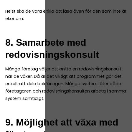
Helst ska de vara enkla att läsa även för den som inte är
ekonom.
8. Samarbete med
redovisningskonsult
Många företag väljer att anlita en redovisningskonsult
när de växer. Då är det viktigt att programmet gör det
enkelt att dela bokföringen. Många system låter både
företagaren och redovisningskonsulten arbeta i samma
system samtidigt.
9. Möjlighet att växa med