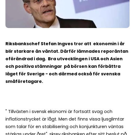
Riksbankschef Stefan Ingves tror att ekonomin i år
blir starkare än väntat. Därför lämnades reporäntan
oförändrad i dag. Bra utvecklingen i USA och Asien
och positiva stämningar på börsen kan förbättra
läget för Sverige - och därmed också för svenska
småföretagare.
" Tillväxten i svensk ekonomi är fortsatt svag och
inflationstrycket är lågt. Men det finns vissa ljusglimtar
som talar för en stabilisering och konjunkturen väntas
stärkas under året", skrev riksbanken efter sitt beslut på