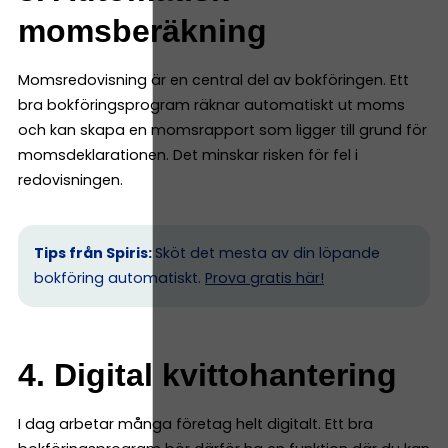
momsberäkning
Momsredovisning är en central del av bokföringen. Ett
bra bokföringsprogram räknar automatiskt ut moms
och kan skapa en momsrapport som ligger till grund för
momsdeklarationen. Det minskar risken för fel i
redovisningen.
Tips från Spiris:
Sköt det mesta av din löpande
bokföring automatiskt.
Prova gratis här!
4. Digital kvittohantering
I dag arbetar många företag helt digitalt. Ett bra