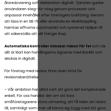
årsredovisning och deklaration digitalt. Tjänsten guidar
användaren steg-för-steg genom processen och
anpassar innehållet efter företagets bokföring. Genom
att läsa in en SIE-fil, eller använda en direktkoppling
hämtas siffrorna automatiskt och systemet hjälper till
att säkerställa att allt hänger ihop.
Automatiska kontroller minskar risken för fel
och när
allt är klart kan handlingarna signeras med BankID och
skickas in digitalt.
För företag med revisor finns även stöd för
revisionsberättelse.
– Vår ambition har alltid varit att göra det komplicerade
enkelt. För oss handlar det om att lösa
småföretagarens stora utmaning: att få tiden att räcka
till, samtidigt som man vill känna sig trygg med att göra