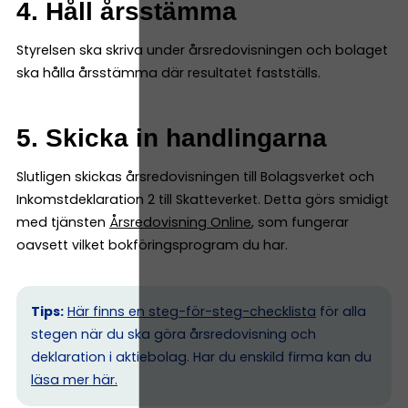
4. Håll årsstämma
Styrelsen ska skriva under årsredovisningen och bolaget
ska hålla årsstämma där resultatet fastställs.
5. Skicka in handlingarna
Slutligen skickas årsredovisningen till Bolagsverket och
Inkomstdeklaration 2 till Skatteverket. Detta görs smidigt
med tjänsten
Årsredovisning Online
, som fungerar
oavsett vilket bokföringsprogram du har.
Tips:
Här finns en steg-för-steg-checklista
för alla
stegen när du ska göra årsredovisning och
deklaration i aktiebolag. Har du enskild firma kan du
l
äsa mer här.