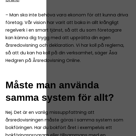
– Man ska inte behöva vara ekonom för att kunna driva
företag. Vår vision har varit att baka in allt krångligt
regelverk i en smart tjänst, så att du som företagare
kan känna dig trygg med att upprätta din egen
årsredovisning och deklaration. Vi har koll på reglerna,
så att du kan ha koll på din verksamhet, säger Åsa
Hedgren på Årsredovisning Online.
Måste man använda
samma system för allt?
Nej. Det är en vanlig missuppfattning att
årsredovisningen måste göras i samma system som
bokföringen. Har du bokfört året i exempelvis ett
bokföringsprogram eller tillsammans med en