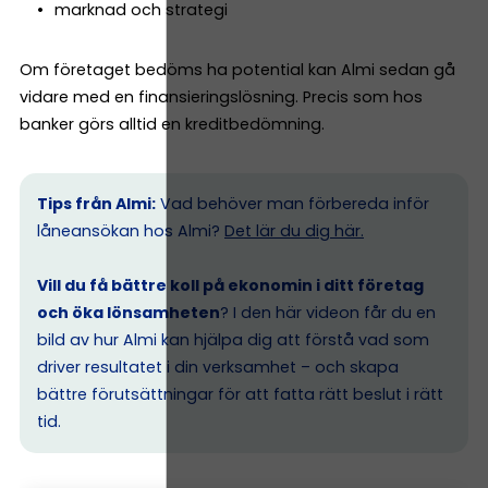
marknad och strategi
Om företaget bedöms ha potential kan Almi sedan gå
vidare med en finansieringslösning. Precis som hos
banker görs alltid en kreditbedömning.
Tips från Almi:
Vad behöver man förbereda inför
låneansökan hos Almi?
Det lär du dig här.
Vill du få bättre koll på ekonomin i ditt företag
och öka lönsamheten
? I den här videon får du en
bild av hur Almi kan hjälpa dig att förstå vad som
driver resultatet i din verksamhet – och skapa
bättre förutsättningar för att fatta rätt beslut i rätt
tid.