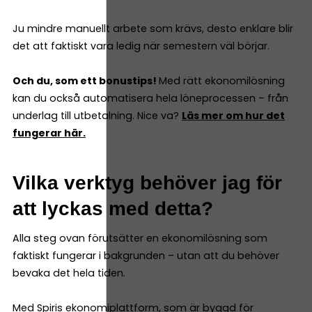
Ju mindre manuellt arbete som krävs, desto enklare blir
det att faktiskt vara ledig när semestern väl börjar.
Och du, som ett bonustips!
Med rätt ekonomilösning
kan du också automatisera hela löneprocessen – från
underlag till utbetalning. Nice va?
Läs mer om hur det
fungerar här.
Vilka verktyg behöver jag för
att lyckas med detta?
Alla steg ovan förutsätter en ekonomilösning som
faktiskt fungerar i bakgrunden – utan att du behöver
bevaka det hela tiden.
Med
Spiris ekonomiplattform
, som är byggd för