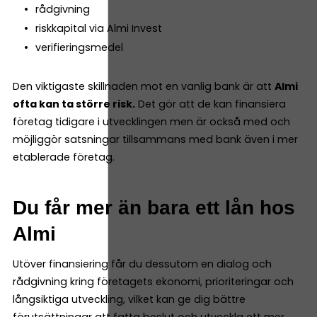
rådgivning
riskkapital via Almi Invest
verifieringsmedel
Den viktigaste skillnaden mot en vanlig bank är att
Almi
ofta kan ta större risk.
Det gör att de kan finansiera
företag tidigare i utvecklingen men är också med och
möjliggör satsningar tillsammans med bank även i mer
etablerade företag.
Du får mer än bara ett lån hos
Almi
Utöver finansiering får du dessutom en dialog och
rådgivning kring företagets ekonomi, prioriteringar och
långsiktiga utveckling, vilket kan ge dig bättre
förutsättningar att fatta beslut och utveckla ett mer