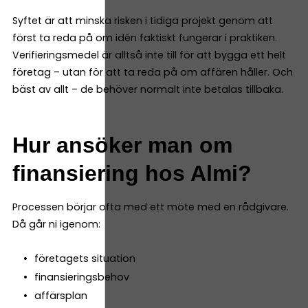
Syftet är att minska risken i tidiga projekt genom att
först ta reda på om idén faktiskt fungerar i praktiken.
Verifieringsmedel är alltså inte till för att bygga ett helt
företag – utan för att ta reda på om affären håller. Och
bäst av allt – de behöver normalt inte betalas tillbaka.
Hur ansöker man om
finansiering hos Almi?
Processen börjar ofta med ett möte med en rådgivare.
Då går ni igenom:
företagets situation
finansieringsbehov
affärsplan