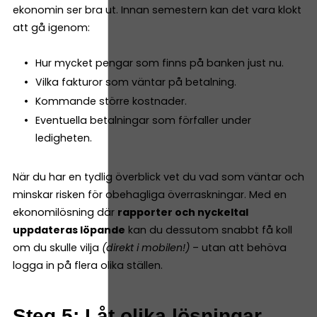
ekonomin ser bra ut. Innan semestern kan det vara klokt
att gå igenom:
Hur mycket pengar som finns på banken just nu.
Vilka fakturor som väntar på betalning.
Kommande större kostnader.
Eventuella betalningar som förfaller under
ledigheten.
När du har en tydlig överblick vet du vad som väntar och
minskar risken för obehagliga överraskningar. Med en
ekonomilösning där
rapporter och nyckeltal
uppdateras löpande
kan du dessutom snabbt få koll
om du skulle vilja
(direkt i mobilen!)
– utan att behöva
logga in på flera olika ställen.
Steg 5: Låt olika lösningar