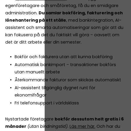
egenföretagare och småföretag, få du en smidigare
administration.
Du samlar bokföring, fakturering och
lönehantering på ett ställe
, med bankintegration, AI-
assistent och smarta automatiseringar som gör att du
kan fokusera på det du faktiskt vill göra – oavsett om
det är ditt arbete eller din semester.
Bokför och fakturera utan att kunna bokföring
Automatisk bankimport – transaktioner bokförs
utan manuellt arbete
Återkommande fakturor som skickas automatiskt
AI-assistent tillgänglig dygnet runt för
ekonomifrågor
Fri telefonsupport i världsklass
Nystartade företagare
bokför dessutom helt gratis i 6
månader
(utan bindningstid)
.
Läs mer här.
Och har du