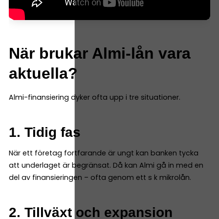
När brukar Almi-lån vara
aktuella?
Almi-finansiering dyker ofta upp i tre situationer.
1. Tidig fas
När ett företag fortfarande är ungt kan banken tycka
att underlaget är begränsat. Då kan Almi gå in med en
del av finansieringen – ofta genom ett s k mikrolån.
2. Tillväxt och expansion