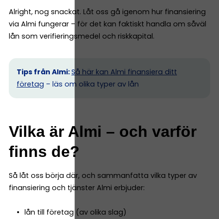
Alright, nog snackat. Låt oss gå igenom hur finansiering
via Almi fungerar – för det kan faktiskt handla om såväl
lån som verifieringsmedel och riskkapital.
Tips från Almi:
Så här kan Almi finansiera ditt
företag
– läs om olika typer av lån
Vilka är Almi – och varför
finns de?
Så låt oss börja där, och sammanfatta vilka typer av
finansiering och tjänster Almi erbjuder:
lån till företag (av olika slag)