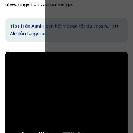
utvecklingen än vad banker gör.
Tips från Almi:
I den här videon får du veta hur ett
Almilån fungerar.