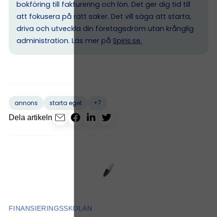
bokföring till fakturering och lön. Det ger dig tid till
att fokusera på rätt saker. Det vill säga att starta,
driva och utveckla din företagsdröm utan krånglig
administration. Läs mer på
Spiris.se
.
+7
annons
starta eget
Dela artikeln
FINANSIERINGSSKOLAN