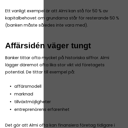
Ett vanligt exempel är att Almi kan stå för 50 % av
kapitalbehovet om grundarna står för resterande 50 %
(banken måste således inte vara med).
Affärsidén väger tungt
Banker tittar ofta mycket på historiska siffror. Almi
lägger däremot ofta lika stor vikt vid företagets
potential. De tittar till exempel på:
affärsmodell
marknad
tillväxtmöjligheter
entreprenörens erfarenhet
Det gör att Almi ofta kan finansiera företag tidigare i