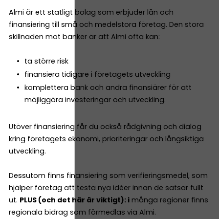
Almi är ett statligt bolag som erbjuder lån och
finansiering till små och medelstora företag. Den stora
skillnaden mot banker är att Almi ofta kan:
ta större risk
finansiera tidigare i företagets utveckling
komplettera bank och andra finansiärer för att
möjliggöra investeringar och utveckling.
Utöver finansiering får du också rådgivning och dialog
kring företagets ekonomi, prioriteringar och långsiktiga
utveckling.
Dessutom finns finansiering som verifieringsmedel, som
hjälper företag att testa nya idéer innan de satsar fullt
ut.
PLUS (och det här är viktigt): i
många regioner finns
regionala bidrag som förmedlas via Almi.