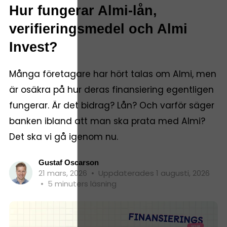
Hur fungerar Almi-lån,
verifieringsmedel och Almi
Invest?
Många företagare har hört talas om Almi, men
är osäkra på hur deras finansiering egentligen
fungerar. Är det bidrag? Lån? Och varför säger
banken ibland att man ska prata med Almi?
Det ska vi gå igenom nu.
Gustaf Oscarson
21 mars, 2026
•
Uppdaterades 1 augusti, 2026
•
5 minuters läsning