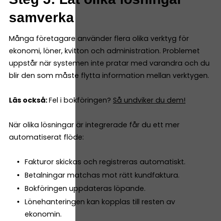
samverka
Många företagare använder flera olika verktyg för
ekonomi, löner, kvitton och administration. Problemet
uppstår när systemen inte pratar med varandra och du
blir den som måste flytta information mellan verktygen.
Läs också:
Fel i bokföringen?
Så undviker du dem!
När olika lösningar är integrerade får du ett mer
automatiserat flöde:
Fakturor skickas och registreras automatiskt.
Betalningar matchas mot rätt kundfaktura.
Bokföringen uppdateras löpande.
Lönehanteringen kan kopplas till resten av
ekonomin.