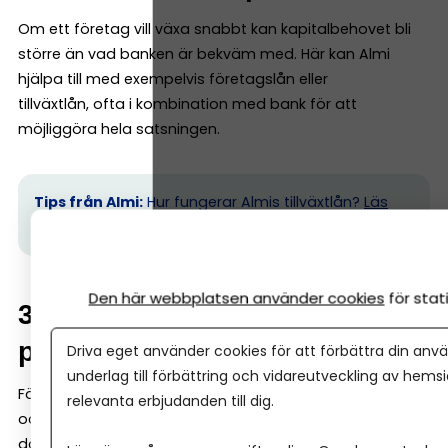
Om ett företag vill växa snabbt kan kapitalbehovet bli
större än vad banken är bekväm med. Här kan Almi
hjälpa till med exempelvis företagslån eller
tillväxtlån, ofta i kombination med bank för att
möjliggöra hela satsningen.
Tips från Almi:
Hur fungerar Almis tillväxtlån?
Läs
mer här.
Den här webbplatsen använder cookies
för sta
3. Innovation och nya
produkter
Driva eget använder cookies för att förbättra din anvä
underlag till förbättring och vidareutveckling av hems
Företag som utvecklar nya produkter eller tjänster kan
relevanta erbjudanden till dig.
också få finansiering via Almi. Det gäller särskilt projekt
där potentialen finns – men där intäkterna ännu inte är