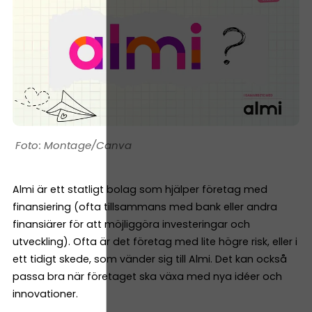
Montage/Canva
Almi är ett statligt bolag som hjälper företag med
finansiering (ofta tillsammans med bank eller andra
finansiärer för att möjliggöra investeringar och
utveckling). Ofta är det företag med lite högre risk, eller i
ett tidigt skede, som vänder sig till Almi. Det kan också
passa bra när företaget ska växa med nya idéer och
innovationer.