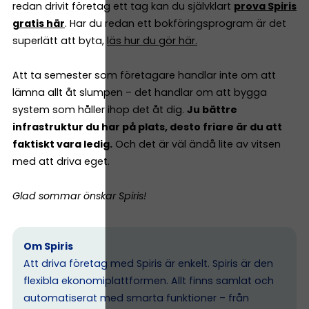
redan drivit företag ett tag kan du självklart
prova Spiris
gratis här
. Har du redan ett bokföringsprogram är det
superlätt att byta,
läs hur du gör här.
Att ta semester som företagare handlar inte om att
lämna allt åt slumpen – det handlar om att bygga
system som håller ihop det åt dig.
Ju bättre
infrastruktur du har på plats, desto friare är du att
faktiskt vara ledig.
Och det är väl ändå lite av vitsen
med att driva eget.
Glad sommar önskar Spiris!
Om Spiris
Att driva företag med Spiris är enkelt. Spiris är den
flexibla ekonomiplattformen. Allt finns samlat och
automatiserat med smarta funktioner – från