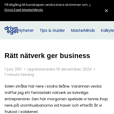
Få tillgång till kunskapen andra bara drömmer om.
»
Driva Eget MasterMinds
Nyheter
Tips & Guider
MasterMinds
Kalkyle
Rätt nätverk ger business
1 juni, 2011
•
Uppdaterades 18 december, 2024
•
1 minuts läsning
Solen strålar här nere i södra Skåne. Varannan vecka
träffar jag ett fantastiskt nätverk av kvinnliga
entreprenörer. Den här morgonen spelade vi tennis ihop
nere på utomhusbanorna vid havet och efteråt åt vi
frukost i solskenet.