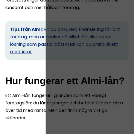
lönsamt och mer hållbart företag.
Tips från Almi:
Vill du diskutera finansiering för ditt
företag, men är osäker på vilket lån eller vilken
lösning som passar bäst?
Här kan du prata direkt
med Almi.
Hur fungerar ett Almi-lån?
Ett Almi-lån fungerar i grunden som ett vanligt
företagslån: du lånar pengar och betalar tillbaka dem
över tid med ränta. Men det finns några viktiga
skillnader.