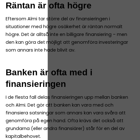
Räntan är ofta högre
Eftersom Almi tar större del av finansieringen i
situationer med högre osäkerhet är räntan normalt
högre. Det är alltså inte en billigare finansiering – men
den kan göra det möjligt att genomföra investeringar
som annars inte hade blivit av.
Banken är ofta med i
finansieringen
I de flesta fall delas finansieringen upp mellan banken
och Almi. Det gör att banken kan vara med och
finansiera satsningar som annars kan vara svåra att
genomföra på egen hand. Ofta krävs det också att
grundarna (eller andra finansiärer) står för en del av
kapitalbehovet.