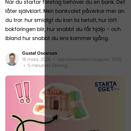
När du startar företag behöver du en bank. Det
låter självklart. Men bankvalet påverkar mer än
du tror: hur smidigt du kan ta betalt, hur lätt
bokföringen blir, hur snabbt du får hjälp – och
ibland hur snabbt du ens kommer igång.
Gustaf Oscarson
16 mars, 2026
•
Uppdaterades 1 augusti, 2026
•
5 minuters läsning