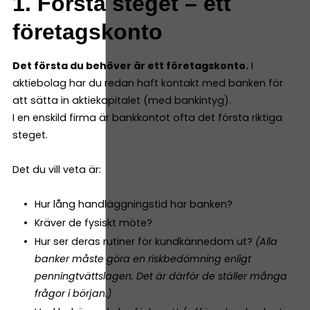
1. Första steget – ett
företagskonto
Det första du behöver är ett företagskonto.
I
aktiebolag har du redan haft kontakt med banken för
att sätta in aktiekapitalet (med bankintyg).
I en enskild firma är bankkontot ofta det första riktiga
steget.
Det du vill veta är:
Hur lång handläggningstid har banken?
Kräver de fysiskt möte?
Hur ser deras rutiner för kundkännedom ut?
(Alla
banker måste göra en riskbedömning enligt
penningtvättslagen. Det är därför de ställer många
frågor i början.)