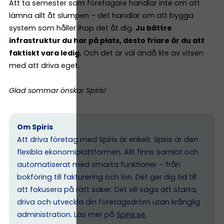
Att ta semester som företagare handlar inte om att
lämna allt åt slumpen – det handlar om att bygga
system som håller ihop det åt dig.
Ju bättre
infrastruktur du har på plats, desto friare är du att
faktiskt vara ledig.
Och det är väl ändå lite av vitsen
med att driva eget.
Glad sommar önskar Spiris!
Om Spiris
Att driva företag med Spiris är enkelt. Spiris är den
flexibla ekonomiplattformen. Allt finns samlat och
automatiserat med smarta funktioner – från
bokföring till fakturering och lön. Det ger dig tid till
att fokusera på rätt saker. Det vill säga att starta,
driva och utveckla din företagsdröm utan krånglig
administration. Läs mer på
Spiris.se
.