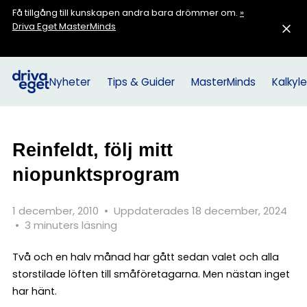
Få tillgång till kunskapen andra bara drömmer om.
»
Driva Eget MasterMinds
Nyheter
Tips & Guider
MasterMinds
Kalkyle
Reinfeldt, följ mitt
niopunktsprogram
1 december, 2010
•
Uppdaterades 18 december, 2024
•
3 minuters läsning
Två och en halv månad har gått sedan valet och alla
storstilade löften till småföretagarna. Men nästan inget
har hänt.