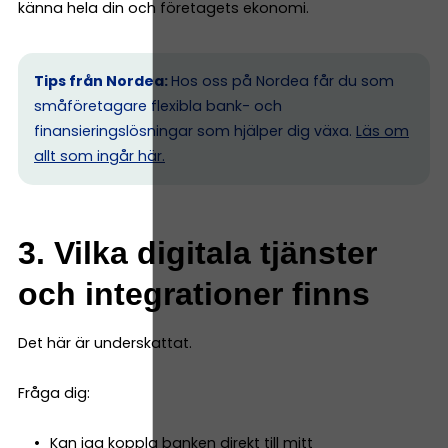
känna hela din och företagets ekonomi.
Tips från Nordea:
Hos oss på Nordea får du som
småföretagare flexibla bank- och
finansieringslösningar som hjälper dig växa.
Läs om
allt som ingår här.
3. Vilka digitala tjänster
och integrationer finns
Det här är underskattat.
Fråga dig:
Kan jag koppla banken direkt till mitt