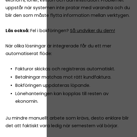
uppstår när systemen inte pratar med varandra och du
blir den som måste flytta information mellan verktygen.
Läs också:
Fel i bokföringen?
Så undviker du dem!
När olika lösningar är integrerade får du ett mer
automatiserat flöde:
Fakturor skickas och registreras automatiskt.
Betalningar matchas mot rätt kundfaktura.
Bokföringen uppdateras löpande.
Lönehanteringen kan kopplas till resten av
ekonomin.
Ju mindre manuellt arbete som krävs, desto enklare blir
det att faktiskt vara ledig när semestern väl börjar.