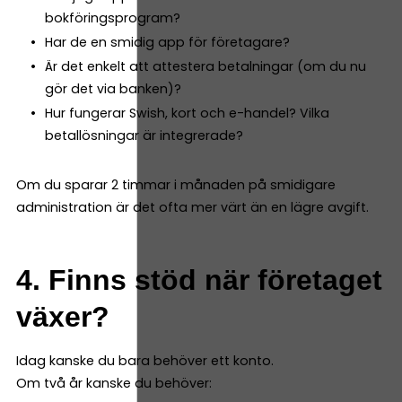
bokföringsprogram?
Har de en smidig app för företagare?
Är det enkelt att attestera betalningar (om du nu
gör det via banken)?
Hur fungerar Swish, kort och e-handel? Vilka
betallösningar är integrerade?
Om du sparar 2 timmar i månaden på smidigare
administration är det ofta mer värt än en lägre avgift.
4. Finns stöd när företaget
växer?
Idag kanske du bara behöver ett konto.
Om två år kanske du behöver: