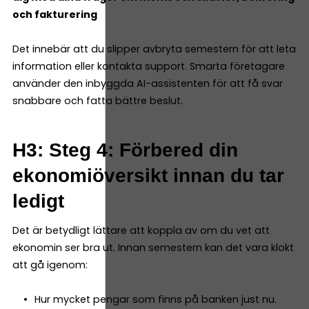
och fakturering
Det innebär att du slipper avbryta semestern för att leta
information eller kontakta support. Smarta företagare
använder den inbyggda AI-assistenten för att få svar
snabbare och fatta bättre beslut.
H3: Steg 4: Förbered din
ekonomiöversikt innan du tar
ledigt
Det är betydligt lättare att koppla av om du vet att
ekonomin ser bra ut. Innan semestern kan det vara klokt
att gå igenom:
Hur mycket pengar som finns på banken just nu.