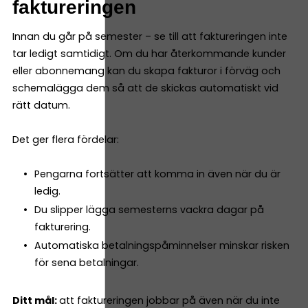
faktureringen
Innan du går på semester – se till att faktureringen inte
tar ledigt samtidigt. Om du har återkommande kunder
eller abonnemang kan du skapa fakturor i förväg och
schemalägga dem så att de skickas automatiskt vid
rätt datum.
Det ger flera fördelar:
Pengarna fortsätter att komma in även när du är
ledig.
Du slipper lägga semesterns vackra dagar på
fakturering.
Automatiska betalningspåminnelser minskar risken
för sena betalningar.
Ditt mål:
att faktureringen jobbar på även när du inte