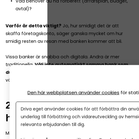
Vad behöver du ha förberett (affärsplan, budget,
avtal)?
Varför är detta viktigt?
Jo, hur smidigt det är att
skaffa företagskonto, säger ganska mycket om hur
smidig resten av resan med banken kommer att bli.
Vissa banker är snabba och digitala. Andra är mer
traditionella.
Välj inte automatiskt samma bank som
du har privat,
utan jämför ordentligt. Och framförallt,
välj en bank där du känner förtroende.
Den här webbplatsen använder cookies
för sta
2. Avgifter är viktiga – men
Driva eget använder cookies för att förbättra din anvä
helheten är viktigare
underlag till förbättring och vidareutveckling av hems
relevanta erbjudanden till dig.
Många jämför bara månadsavgifter när de väljer bank.