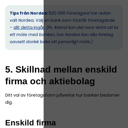
Tips från Nordea:
500 000 företagare har redan
valt Nordea. Välj en bank som förstår företagande
–
allt detta ingår.
(Ps. I
bland kan det vara skönt att ta
ett möte med banken, hos Nordea kan alla företag
oavsett storlek boka ett personligt möte.)
5. Skillnad mellan enskild
firma och aktiebolag
Ditt val av företagsform påverkar hur banken bedömer
dig.
Enskild firma