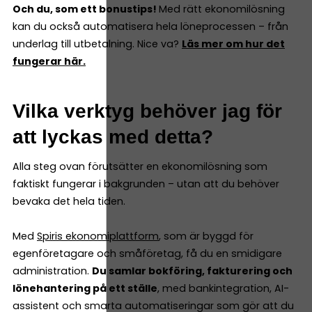
Och du, som ett bonustips!
Med rätt ekonomilösning
kan du också automatisera hela löneprocessen – från
underlag till utbetalning. Nice va?
Läs mer om hur det
fungerar här.
Vilka verktyg behöver jag för
att lyckas med detta?
Alla steg ovan förutsätter en ekonomilösning som
faktiskt fungerar i bakgrunden – utan att du behöver
bevaka det hela tiden.
Med
Spiris ekonomiplattform
, som är byggd för
egenföretagare och småföretag, få du en smidigare
administration.
Du samlar bokföring, fakturering och
lönehantering på ett ställe
, med bankintegration, AI-
assistent och smarta automatiseringar som gör att du