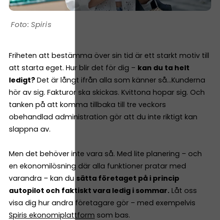
Spiris
Friheten att bestämma över sin tid är ett starkt motiv till
att starta eget. Hur blir det för dig –
kan du ta helt
ledigt?
Det är långt ifrån alla som känner så…Kunderna
hör av sig. Fakturor ska skickas. Kvittona hopar sig. Och
tanken på att komma tillbaka till tre veckors
obehandlad administration gör att du inte riktigt kan
slappna av.
Men det behöver inte vara så. Med lite planering – och
en ekonomilösning där alla funktioner pratar med
varandra – kan du
sätta företaget på i princip
autopilot och faktiskt vara ledig i sommar.
Låt oss
visa dig hur andra företagare gör – med exempelvis
Spiris ekonomiplattform
som bas.