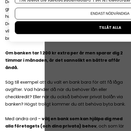
Läs gärna vår
personuppgiftspolicy
. Om du samtycker t
Det blir lätt för snävt. Skillnaden mellan de
Om du vill ändra ditt val i efterhand hittar du den möjl
grundläggande tjänsterna hos banker är ofta några
ENDAST NÖDVÄNDIGA
hundralappar i månaden.
Det är inte det som avgör om ditt företag lyckas. Det
TILLÅT ALLA
viktiga är hur tjänsterna fungerar i vardagen, och hur
brett utbud banken har.
Om banken tar 1 200 kr extra per år men sparar dig 2
timmar i månaden, är det sannolikt en bättre affär
ändå.
Säg till exempel att du valt en bank bara för att få låga
avgifter. Vad händer då när du behöver lån eller
checkkredit? Eller när du också behöver privat bolån via
banken? Högst troligt kommer du att behöva byta bank.
Med andra ord –
välj en bank som kan hjälpa dig med
alla företagets (och dina privata) behov
, och som lär