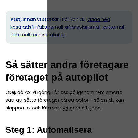
Psst, innan vi startar!
Här kan du
ladda ned
kostnadsfri fakturamall, affärsplansmall, kvittomall
och mall för reseräkning.
Så sätter andra företagare
företaget på autopilot
Okej, då kör vi igång. Låt oss gå igenom fem smarta
sätt att sätta företaget på autopilot – så att du kan
slappna av och låta verktyg göra ditt jobb.
Steg 1: Automatisera