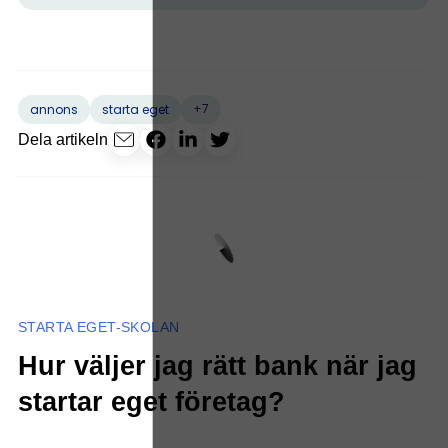
+7
annons
starta eget
Dela artikeln
STARTA EGET-SKOLAN
Hur väljer jag rätt bank när jag
startar eget företag?