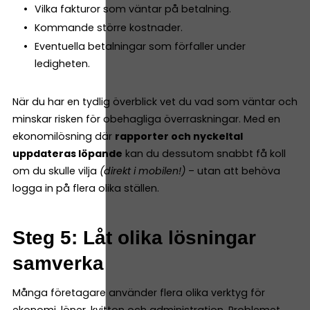
Vilka fakturor som väntar på betalning.
Kommande större kostnader.
Eventuella betalningar som förfaller under
ledigheten.
När du har en tydlig överblick vet du vad som väntar och
minskar risken för obehagliga överraskningar. Med en
ekonomilösning där
rapporter och nyckeltal
uppdateras löpande
kan du dessutom snabbt få koll
om du skulle vilja
(direkt i mobilen!)
– utan att behöva
logga in på flera olika ställen.
Steg 5: Låt olika lösningar
samverka
Många företagare använder flera olika verktyg för
ekonomi, löner, kvitton och administration. Problemet