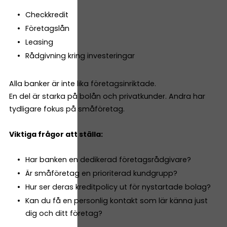
Checkkredit
Företagslån
Leasing
Rådgivning kring investeringar
Alla banker är inte lika företagsinriktade.
En del är starka på bolån och privatkunder. Andra har
tydligare fokus på småföretag.
Viktiga frågor att ställa:
Har banken en dedikerad företagsrådgivare?
Är småföretag en prioriterad kundgrupp?
Hur ser deras kreditpolicy ut för nystartade bolag?
Kan du få en personlig kontakt som lär känna just
dig och ditt företag?