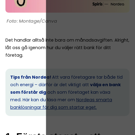
Montage/Canva
Det handlar alltså inte bara om månadsavgiften. Alright,
låt oss gå igenom hur du väljer rätt bank för ditt
företag.
Tips från Nordea!
Att vara företagare tar både tid
och energi – därför är det viktigt att
välja en bank
som förstår dig
och som företaget kan växa
med. Här kan du läsa mer om
Nordeas smarta
banklösningar för dig som startar eget.