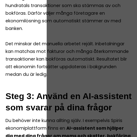
hundratals transaktioner som ska stämmas av och
bokföras. Därför väljer många företagare en
ekonomilösning som automatiskt stämmer av med
banken.
Det minskar det manuella arbetet rejält. Inbetalningar
kan matchas mot fakturor och många återkommande
transaktioner kan bokföras automatiskt. Resultatet blir
att ekonomin fortsätter uppdateras i bakgrunden
medan du är ledig.
Steg 3: Använd en AI-assistent
som svarar på dina frågor
Du behöver inte kunna allting själv. I exempelvis Spiris
ekonomiplattform finns en
AI-assistent som hjälper
dig med dina frågor om moms och skatter, bokföring