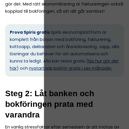
gör det. Med rätt ekonomilösning är faktureringen också
kopplad till bokföringen, så att allt går sömlöst!
Prova Spiris gratis
Spiris ekonomiplattform är
komplett från början med bokföring, fakturering,
kvittoapp, deklaration och årsredovisning. Japp, alla
lösningar du behöver för att automatisera och
kunna ta ledigt. Alla kan testa gratis (
läs hur gör det
här
) och
nystartade bokför gratis i sex månader.
Steg 2: Låt banken och
bokföringen prata med
varandra
En vanlig stressfaktor efter semestern är att mötas av