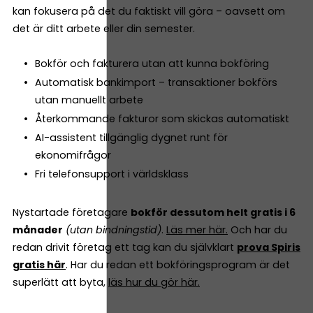
kan fokusera på det du faktiskt vill göra – oavsett om
det är ditt arbete eller din semester.
Bokför och fakturera utan att kunna bokföring
Automatisk bankimport – transaktioner bokförs
utan manuellt arbete
Återkommande fakturor som skickas automatiskt
AI-assistent tillgänglig dygnet runt för
ekonomifrågor
Fri telefonsupport i världsklass
Nystartade företagare
bokför dessutom helt gratis i 6
månader
(utan bindningstid)
.
Läs mer här.
Och har du
redan drivit företag ett tag kan du självklart
prova Spiris
gratis här
. Har du redan ett bokföringsprogram är det
superlätt att byta,
läs hur du gör här.