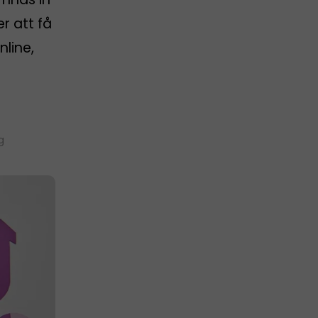
er att få
nline,
g