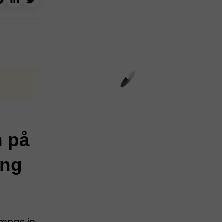
n på
ing
ämnas in