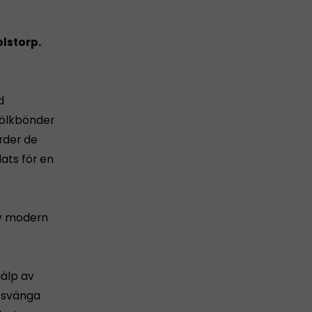
lstorp.
d
jölkbönder
rder de
lats för en
ny modern
jälp av
t svänga