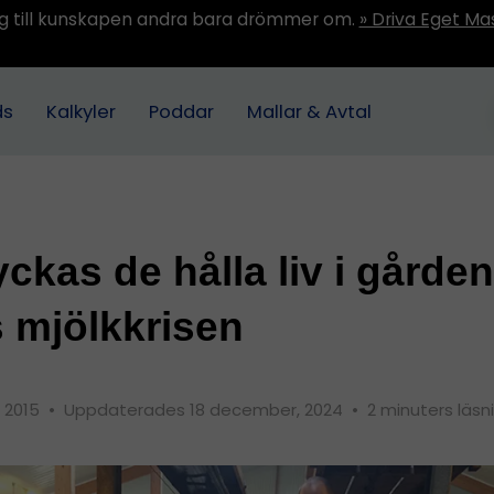
ång till kunskapen andra bara drömmer om.
» Driva Eget Ma
ds
Kalkyler
Poddar
Mallar & Avtal
yckas de hålla liv i gården
s mjölkkrisen
, 2015
•
Uppdaterades 18 december, 2024
•
2 minuters läsn