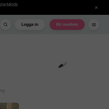
sterMinds
Logga in
Bli medlem
ing