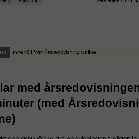
Dela artikeln
ckling
lantbrukare
NS
Innehåll från
Årsredovisning Online
klar med årsredovisninge
inuter (med Årsredovisn
ne)
aktiebolag? Då ska årsredovisningen troligen l