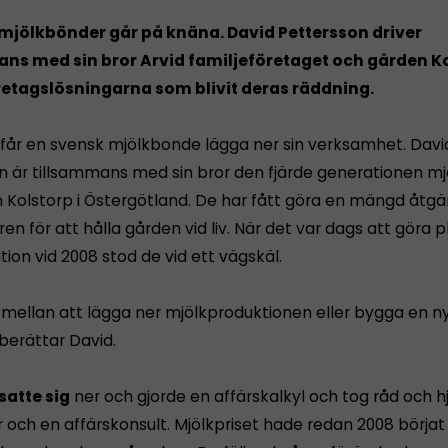
mjölkbönder går på knäna. David Pettersson driver
ns med sin bror Arvid familjeföretaget och gården Ko
retagslösningarna som blivit deras räddning.
 får en svensk mjölkbonde lägga ner sin verksamhet. Davi
n är tillsammans med sin bror den fjärde generationen m
 Kolstorp i Östergötland. De har fått göra en mängd åtgä
en för att hålla gården vid liv. När det var dags att göra p
ion vid 2008 stod de vid ett vägskäl.
e mellan att lägga ner mjölkproduktionen eller bygga en 
berättar David.
satte sig
ner och gjorde en affärskalkyl och tog råd och h
och en affärskonsult. Mjölkpriset hade redan 2008 börja