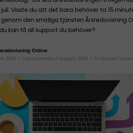
 juli. Visste du att det bara behöver ta 15 minut
rt genom den smidiga tjänsten Årsredovisning O
du kan få all support du behöver?
sredovisning Online
uni, 2026
•
Uppdaterades 1 augusti, 2026
•
5 minuters läsnin