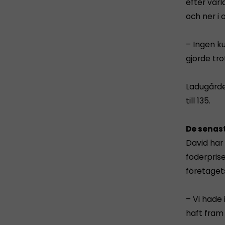
efter vär
och ner i 
– Ingen ku
gjorde tro
Ladugårde
till 135.
De senas
David har
foderprise
företaget
– Vi hade 
haft fram 