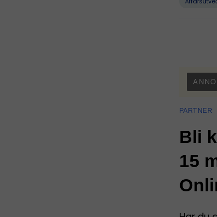
Affärsutve
ANNO
PARTNER
Bli 
15 m
Onli
Har du 