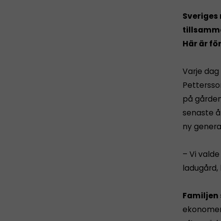
Sveriges 
tillsamma
Här är fö
Varje dag
Pettersso
på gården
senaste år
ny generat
– Vi vald
ladugård, 
Familjen 
ekonomer 