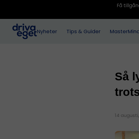
Få tillg
Nyheter
Tips & Guider
MasterMin
Så l
trot
14 augusti