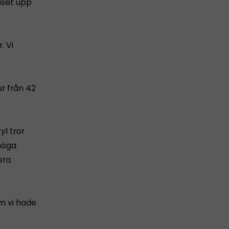
iset upp
. Vi
r från 42
yl tror
höga
era
om vi hade