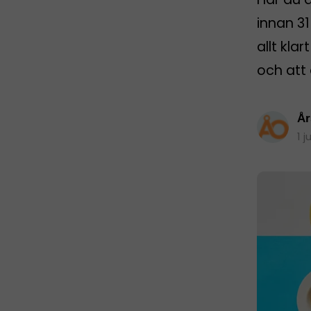
innan 31
allt kla
och att 
År
1 j