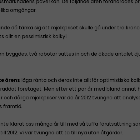
ldsmarknadens påverkan. De följande åren förändrades pr
olika omgångar.
nde då tänka sig att mjölkpriset skulle gå under tre kronor
ts allt en pessimistisk kalkyl.
n byggdes, två robotar sattes in och de ökade antalet dju
te årens
låga ränta och deras inte alltför optimistiska kalk
 räddat företaget. Men efter ett par år med bland annat 
r och dåliga mjölkpriser var de år 2012 tvungna att analys
s framtid.
inte klarat oss många år till med så tuffa förutsättning s
till 2012. Vi var tvungna att ta till nya utan åtgärder.