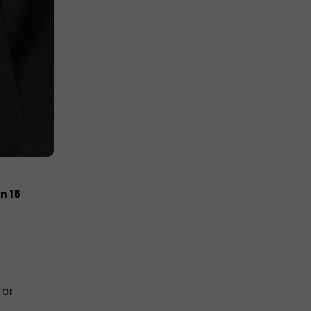
n 16
 är