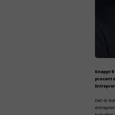
Knappt 6 
procent s
Entrepren
Det är ba
entrepren
betydligt 