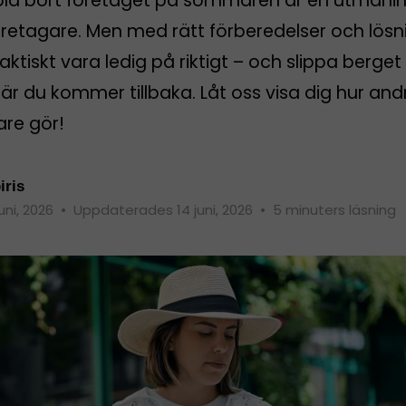
pla bort företaget på sommaren är en utmanin
öretagare. Men med rätt förberedelser och lösn
aktiskt vara ledig på riktigt – och slippa berget
r du kommer tillbaka. Låt oss visa dig hur and
are gör!
iris
juni, 2026
•
Uppdaterades 14 juni, 2026
•
5 minuters läsning