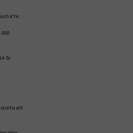
 och KTH
 000
64 år
starta ett
dan idag