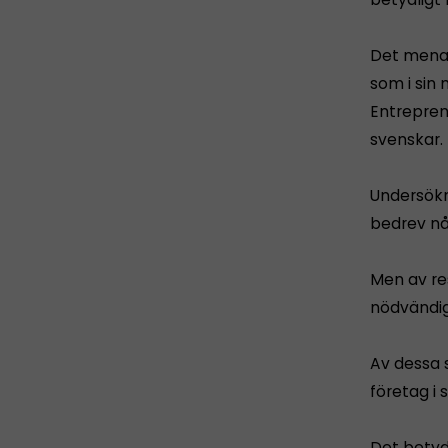
Det menar
som i sin
Entrepren
svenskar.
Undersökn
bedrev nå
Men av re
nödvändig
Av dessa 
företag i
Det betyd