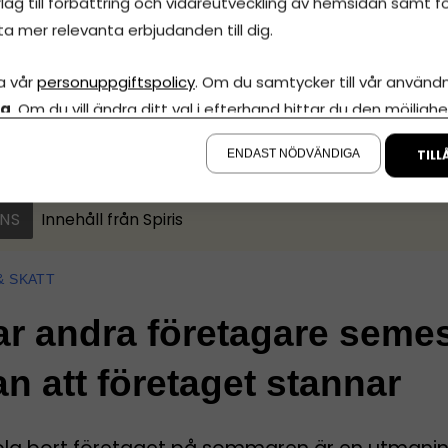
lag till förbättring och vidareutveckling av hemsidan samt fö
ta mer relevanta erbjudanden till dig.
Dela artikeln
+1
etag
entreprenörskapsforum
a vår
personuppgiftspolicy
. Om du samtycker till vår användni
la
. Om du vill ändra ditt val i efterhand hittar du den möjlighe
å sidan.
ENDAST NÖDVÄNDIGA
TILL
NS
Innehåll från
Spiris
& SKATT
ar andra företagare seme
an att företaget stannar