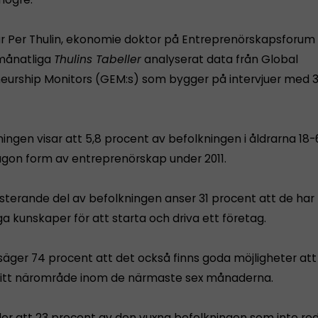
 Per Thulin, ekonomie doktor på Entreprenörskapsforum
 månatliga
Thulins Tabeller
analyserat data från Global
eurship Monitors (GEM:s) som bygger på intervjuer med 3
ingen visar att 5,8 procent av befolkningen i åldrarna 18-
gon form av entreprenörskap under 2011.
sterande del av befolkningen anser 31 procent att de har
a kunskaper för att starta och driva ett företag.
säger 74 procent att det också finns goda möjligheter att 
 sitt närområde inom de närmaste sex månaderna.
er att 23 procent av den vuxna befolkningen som inte re