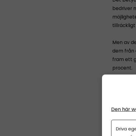
bedriver 
möjlighet
tillräckli
Men av des
dem från 
fram ett g
procent.
– Entrepre
som anser
väljer att
Den här w
Läs hela 
Driva eg