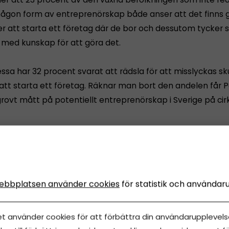
någon form av entreprenörskap både anser att det finns
er att starta ett företag där de bor och dessutom tycker s
gt med kunskap för att göra det.
sa har 32 procent svarat att rädsla för att misslyckas sku
att starta ett företag. Räknar man bort den andelen får P
rovt mått på potentiellt entreprenörskap i Sverige på cir
nörskapet i Sverige skulle kunna vara betydligt högre. Va
 sig ha såväl kunskap som möjlighet att starta ett föret
 inte göra det är frågan, konstaterar han.
ebbplatsen använder cookies
för statistik och användar
analysen hos Entreprenörskapsforum
här
.
et använder cookies för att förbättra din användarupplevelse