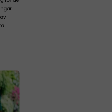
g för de
ingar
 av
ra