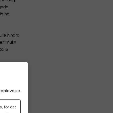
 goda
ig ha
lle hindra
er Thulin
ka 16
rför de
ag ändå
upplevelse.
, för att