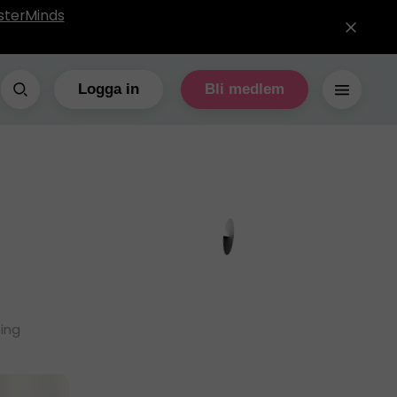
sterMinds
Logga in
Bli medlem
ning