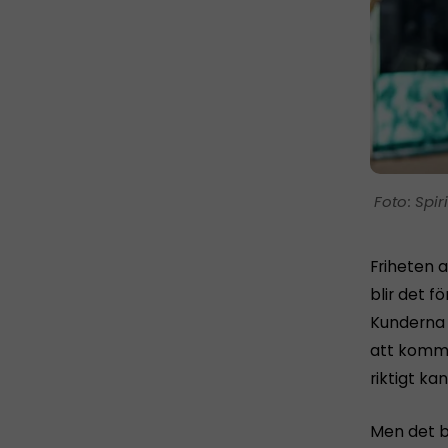
Spir
Friheten a
blir det fö
Kunderna h
att komma 
riktigt ka
Men det b