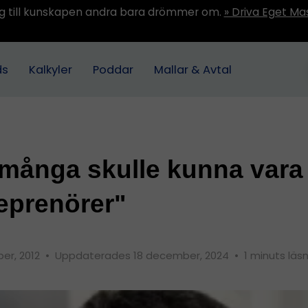
ång till kunskapen andra bara drömmer om.
» Driva Eget Ma
ds
Kalkyler
Poddar
Mallar & Avtal
många skulle kunna vara
eprenörer"
er, 2012
•
Uppdaterades 18 december, 2024
•
1 minuts läs