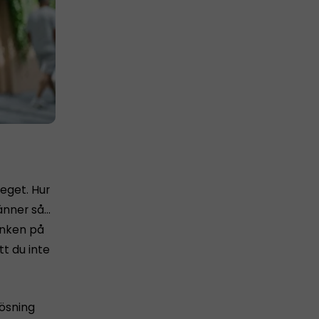
 eget. Hur
känner så…
tanken på
tt du inte
lösning