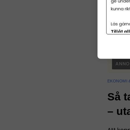
ge under
kunna rik
Starta för
Läs gärn
Tillåt al
botten p
ANNO
EKONOMI 
Så t
– ut