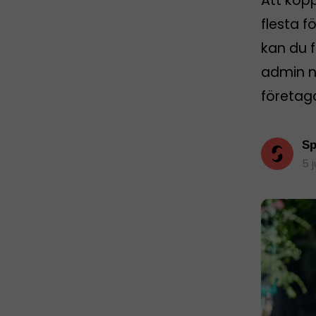
Att kop
flesta f
kan du f
admin nä
företag
Sp
5 