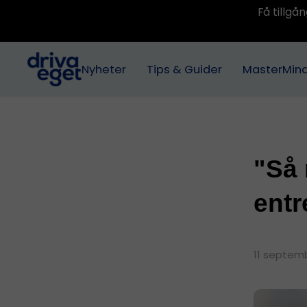
Få tillg
Nyheter
Tips & Guider
MasterMin
"Så 
entr
11 septemb