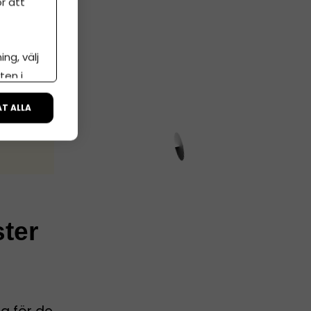
r att
ng, välj
ten i
ÅT ALLA
ster