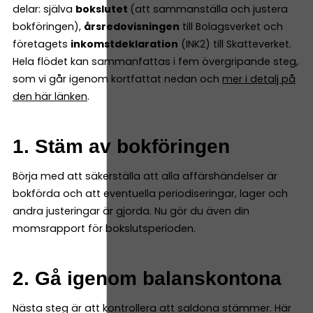
delar: själva
bokslutet
(att sammanställa och justera
bokföringen),
årsredovisningen
till Bolagsverket och
företagets
inkomstdeklaration
(INK2) till Skatteverket.
Hela flödet kan sammanfattas i fem övergripande steg,
som vi går igenom kortfattat nedan och
mer i detalj på
den här länken
.
1. Stäm av bokföringen
Börja med att säkerställa att alla affärshändelser är
bokförda och att eventuella periodiseringar, lager och
andra justeringar är gjorda. Nu gör du även din
momsrapport för bokslutsperioden.
2. Gå igenom balanskontona
Nästa steg är att kontrollera att saldona stämmer. Här