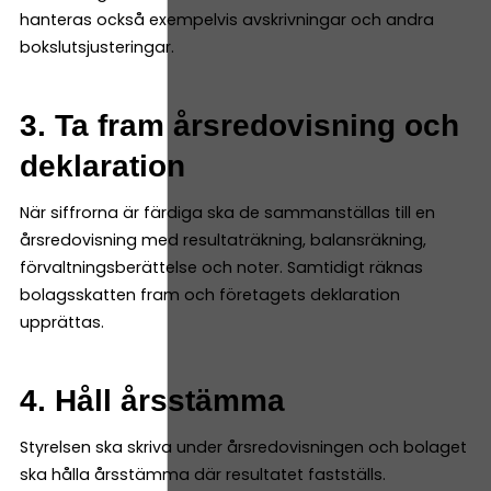
hanteras också exempelvis avskrivningar och andra
bokslutsjusteringar.
3. Ta fram årsredovisning och
deklaration
När siffrorna är färdiga ska de sammanställas till en
årsredovisning med resultaträkning, balansräkning,
förvaltningsberättelse och noter. Samtidigt räknas
bolagsskatten fram och företagets deklaration
upprättas.
4. Håll årsstämma
Styrelsen ska skriva under årsredovisningen och bolaget
ska hålla årsstämma där resultatet fastställs.