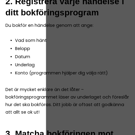
2. Registrera varje händelse i
ditt bokföringsprogram
Du bokför en händelse genom att ange:
Vad som hänt
Belopp
Datum
Underlag
Konto (programmen hjälper dig välja rätt)
Det är mycket enklare än det låter –
bokföringsprogrammet läser av underlaget och föreslår
hur det ska bokföras. Ditt jobb är oftast att godkänna
att allt se ok ut!
3. Matcha bokföringen mot