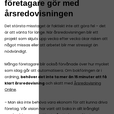
företagare gör med
årsredovisningen
Det största misstaget är faktiskt inte att göra fel – det
är att vänta för länge. När årsredovisningen blir ett
projekt som skjuts upp vecka efter vecka ökar risken att
något missas eller att arbetet blir mer stressigt än
nödvändigt.
Många företagare blir också förvånade över hur mycket
som idag går att automatisera. Om bokföringen är i
ordning,
behöver det inte ta mer än 15 minuter att få
klart årsredovisning
och skatt med
Årsredovisning
Online
.
– Man ska inte behöva vara ekonom för att kunna driva
företag. Vår vision har varit att baka in allt krångligt