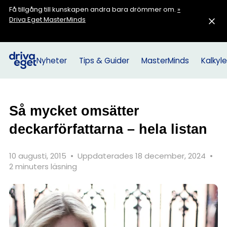
Få tillgång till kunskapen andra bara drömmer om.
»
Driva Eget MasterMinds
Nyheter
Tips & Guider
MasterMinds
Kalkyle
Så mycket omsätter
deckarförfattarna – hela listan
10 augusti, 2015
•
Uppdaterades 18 december, 2024
•
2 minuters läsning