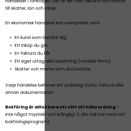
händelser i företaget. Det är allt från fakturor och kvitton
till skatter, lön och inköp.
En ekonomisk händelse kan exempelvis vara:
En kund som betalar dig
Ett inköp du gör
En faktura du får
Ett eget uttag eller insättning (i enskild firma)
Skatter och moms som ska betalas
Varje händelse behöver ett underlag: kvitto, faktura eller
annan dokumentation.
Bokföring är alltså bara ett sätt att hålla ordning
–
inte något mystiskt och krångligt (i alla fall inte med rätt
bokföringsprogram).