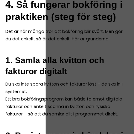
4. Så fungerar bokföring i
praktiken (steg för steg)
Det är här många tror att bokföring blir svårt. Men gör
du det enkelt, så är det enkelt. Här är grunderna:
1. Samla alla kvitton och
fakturor digitalt
Du ska inte spara kvitton och fakturor löst – de ska in i
systemet.
Ett bra bokföringsprogram kan både ta emot digitala
fakturor och enkelt scanna in kvitton och fysiska
fakturor – så att du samlar allt i programmet direkt.