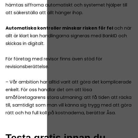
hämtas siffrorna automatiskt och systemet hjälper till
att säkerställa att allt hänger ihop.
Automatiska kontroller minskar risken för fel
och när
allt är klart kan handlingarna signeras med BankID och
skickas in digitalt.
För företag med revisor finns även stöd för
revisionsberättelse.
– Vår ambition har alltid varit att göra det komplicerade
enkelt. För oss handlar det om att lösa
småföretagarens stora utmaning: att få tiden att räcka
till, samtidigt som man vill känna sig trygg med att göra
rätt och ha full koll på kostnaderna, berättar Åsa.
Testa gratis innan du