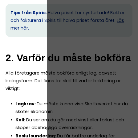
Tips från Spiris:
Halva priset för nystartade! Bokför
och fakturera i Spiris till halva priset första året.
Läs
mer här.
2. Varför du måste bokföra
Alla företagare måste bokföra enligt lag, oavsett
bolagsform. Det finns tre skäl till varför bokföring är
viktigt:
Lagkrav:
Du måste kunna visa Skatteverket hur du
sköter ekonomin.
Koll:
Du ser om du går med vinst eller förlust och
slipper obehagliga överraskningar.
Beslutsunderlag:
Du får bättre underlag för