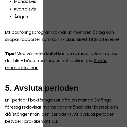
Månadsvis
Kvartalsvis
Årligen
Ett bokföringsprogram räknar ut momsen åt dig och
skapar rapporter som kan skickas direkt till Skatteverket.
Tips!
Med vår enkla kalkyl kan du räkna ut vilken moms
det blir – både framlänges och baklänges.
Se vår
momskalkyl här.
5. Avsluta perioden
En “period” i bokföringen är ofta en månad (många
företag redovisar moms varje månad eller kvartal, och
då 'stänger man' den perioden) Att avsluta perioden
betyder i praktiken att du: