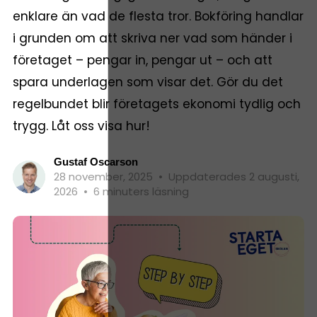
enklare än vad de flesta tror. Bokföring handlar
i grunden om att skriva ner vad som händer i
företaget – pengar in, pengar ut – och att
spara underlagen som visar det. Gör du det
regelbundet blir företagets ekonomi tydlig och
trygg. Låt oss visa hur!
Gustaf Oscarson
28 november, 2025
•
Uppdaterades 2 augusti,
2026
•
6 minuters läsning