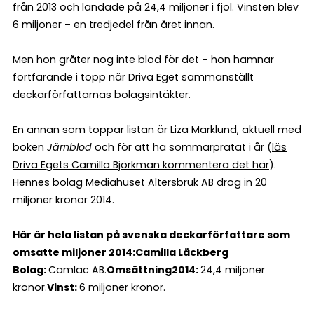
från 2013 och landade på 24,4 miljoner i fjol. Vinsten blev
6 miljoner – en tredjedel från året innan.
Men hon gråter nog inte blod för det – hon hamnar
fortfarande i topp när Driva Eget sammanställt
deckarförfattarnas bolagsintäkter.
En annan som toppar listan är Liza Marklund, aktuell med
boken
Järnblod
och för att ha sommarpratat i år (
läs
Driva Egets Camilla Björkman kommentera det här
).
Hennes bolag Mediahuset Altersbruk AB drog in 20
miljoner kronor 2014.
Här är hela listan på svenska deckarförfattare som
omsatte miljoner 2014:
Camilla Läckberg
Bolag
:
Camlac AB.
Omsättning
2014
:
24,4 miljoner
kronor.
Vinst
:
6 miljoner kronor.