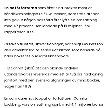
En av författarna
som ökat sina intäkter mest är
kändiskriminologen Leif GW Persson, som trots att han
inte gav ut någon bok förra året lyfte sin omsättning
med 47 procent. Den landade på 18 miljoner i fjol,
rapporterar Di.se.
Orsaken till lyftet, skriver tidningen, var enligt GW Persson
den amerikanska tv-serien
Backström
som baseras på
hans bokseries huvudrollsinnehavare.
– Ett annat (skäl) att den ökande andelen
utlandsroyalties levereras med ett till två års fördröjning
jämfört med den svenska utgivningen av mina böcker,
säger han till Di.
En som däremot tappat är författaren Camilla
Läckberg, vars omsättning sjönk med 4,4 miljoner kronor