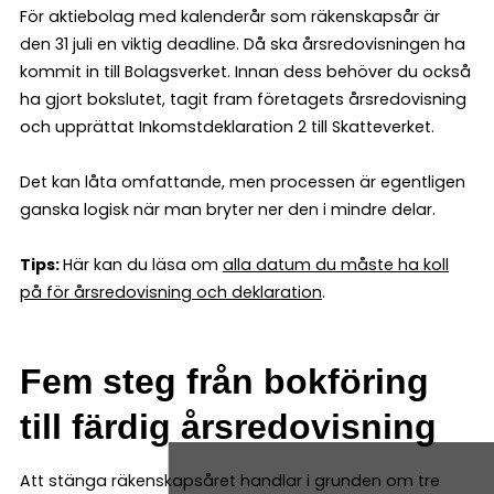
För aktiebolag med kalenderår som räkenskapsår är
den 31 juli en viktig deadline. Då ska årsredovisningen ha
kommit in till Bolagsverket. Innan dess behöver du också
ha gjort bokslutet, tagit fram företagets årsredovisning
och upprättat Inkomstdeklaration 2 till Skatteverket.
Det kan låta omfattande, men processen är egentligen
ganska logisk när man bryter ner den i mindre delar.
Tips:
Här kan du läsa om
alla datum du måste ha koll
på för årsredovisning och deklaration
.
Fem steg från bokföring
till färdig årsredovisning
Att stänga räkenskapsåret handlar i grunden om tre