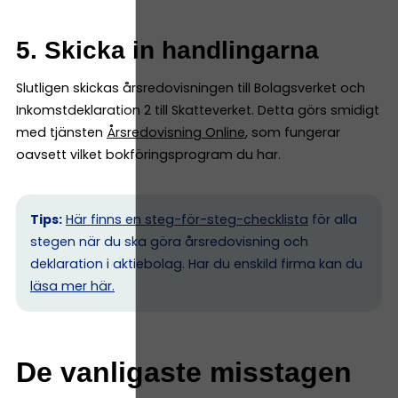
5. Skicka in handlingarna
Slutligen skickas årsredovisningen till Bolagsverket och
Inkomstdeklaration 2 till Skatteverket. Detta görs smidigt
med tjänsten
Årsredovisning Online
, som fungerar
oavsett vilket bokföringsprogram du har.
Tips:
Här finns en steg-för-steg-checklista
för alla
stegen när du ska göra årsredovisning och
deklaration i aktiebolag. Har du enskild firma kan du
l
äsa mer här.
De vanligaste misstagen