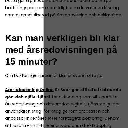
Detta ger dig flexibiliteten att behålla ditt befintliga
bokföringsprogram samtidigt som du väljer en lösning
som är specialiserad på årsredovisning och deklaration.
Kan man verkligen bli klar
med årsredovisningen på
15 minuter?
Om bokföringen redan är klar är svaret ofta ja.
Årsredovisning Online
är Sveriges största fristående
gör-det-själv-tjänst
för aktiebolag som vill upprätta
årsredovisning och deklaration digitalt. Tjänsten guidar
användaren steg-för-steg genom processen och
anpassar innehållet efter företagets bokföring. Genom
att läsa in en SIE-fil, eller använda en direktkoppling