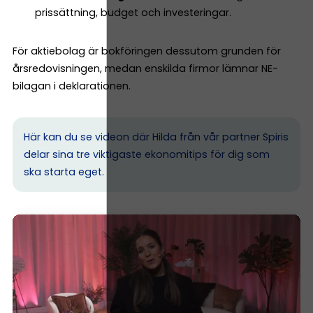
prissättning, budget och investeringar.
För aktiebolag är bokföringen dessutom grunden för
årsredovisningen, medan enskilda firmor lämnar NE-
bilagan i deklarationen.
Här kan du se videon där Hilda från vår partner Spiris
delar sina tre viktigaste ekonomitips för dig som
ska starta eget.