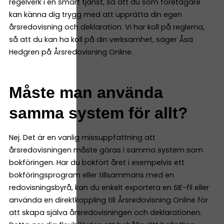
regelverk i en smart tjänst, så att du som företagare
kan känna dig trygg med att upprätta din egen
årsredovisning och deklaration. Vi har koll på reglerna,
så att du kan ha koll på din verksamhet, säger Åsa
Hedgren på Årsredovisning Online.
Måste man använda
samma system för allt?
Nej. Det är en vanlig missuppfattning att
årsredovisningen måste göras i samma system som
bokföringen. Har du bokfört året i exempelvis ett
bokföringsprogram eller tillsammans med en
redovisningsbyrå, kan du enkelt exportera en SIE-fil eller
använda en direktkoppling till Årsredovisning Online för
att skapa själva årsredovisningen och deklarationen.