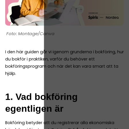
Montage/Canva
I den här guiden går vi igenom grunderna i bokföring, hur
du bokför i praktiken, varför du behöver ett
bokföringsprogram och när det kan vara smart att ta
hjälp.
1. Vad bokföring
egentligen är
Bokföring betyder att du registrerar alla ekonomiska