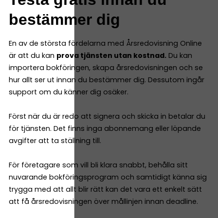
bestämmer dig
En av de största fördelarna med Årsredovisning Online
är att du kan
prova tjänsten utan kostnad.
Du kan
importera bokföringen, skapa årsredovisningen och se
hur allt ser ut innan du bestämmer dig. Dessutom ingår
support om du känner dig osäker.
Först när du är redo att signera och skicka in betalar du
för tjänsten. Det finns inga abonnemang eller löpande
avgifter att ta ställning till.
För företagare som vill bli klara snabbt, behålla sitt
nuvarande bokföringsprogram och samtidigt känna sig
trygga med att allt blir rätt kan det vara ett enkelt sätt
att få årsredovisningen över mållinjen innan deadline.