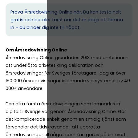
Prova Årsredovisning Online här.
Du kan testa helt
gratis och betalar först när det är dags att lämna
in – du binder dig inte till något.
Om Årsredovisning Online
Årsredovisning Online grundades 2013 med ambitionen
att underlätta arbetet kring deklaration och
årsredovisningar för Sveriges företagare. Idag är över
150 000 årsredovisningar inlämnade via systemet av 40
000+ användare.
Den allra första årsredovisningen som lämnades in
digitalt i Sverige var genom Årsredovisning Online. Gör
det komplicerade enkelt genom en smidig tjänst som
förvandlar det tidskrävande i att upprätta
årsredovisningar till något som kan göras på en kvart.