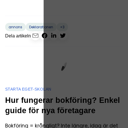
+3
annons
Deklarationen
Dela artikeln
STARTA EGET-SKOLAN
Hur fungerar bokföring? Enkel
guide för nya företagare
Bokföring = krångligt? Inte längre, idag är det