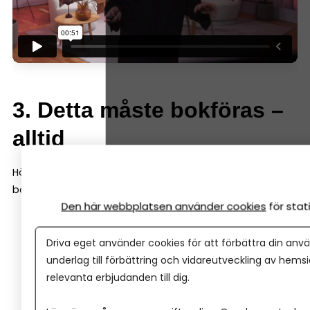
3. Detta måste bokföras –
alltid
Här är de vanligaste sakerna nya företagare behöver
bokföra:
Den här webbplatsen använder cookies
för sta
Intäkter:
Fakturor, Swish-betalningar, försäljning i
butik eller online.
Driva eget använder cookies för att förbättra din anvä
underlag till förbättring och vidareutveckling av hems
Kostnader:
Inköp, abonnemang, hyror, program.
relevanta erbjudanden till dig.
Skatter och avgifter:
Moms, preliminärskatt,
arbetsgivaravgifter.