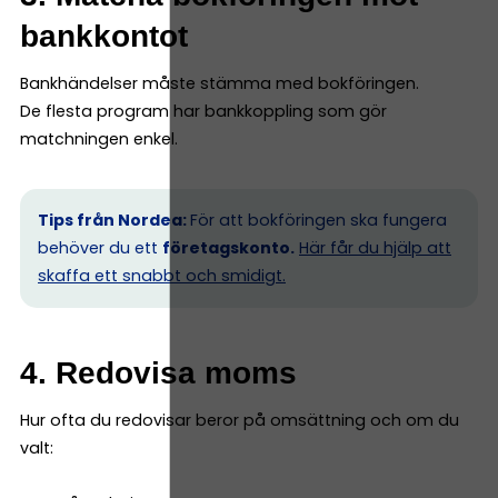
bankkontot
Bankhändelser måste stämma med bokföringen.
De flesta program har bankkoppling som gör
matchningen enkel.
Tips från Nordea:
För att bokföringen ska fungera
behöver du ett
företagskonto.
Här får du hjälp att
skaffa ett snabbt och smidigt.
4. Redovisa moms
Hur ofta du redovisar beror på omsättning och om du
valt: