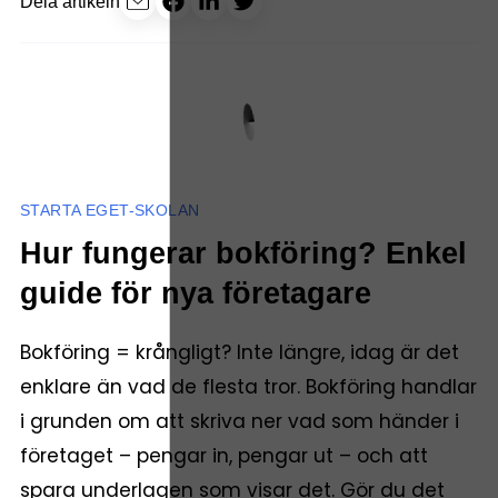
Dela artikeln
STARTA EGET-SKOLAN
Hur fungerar bokföring? Enkel
guide för nya företagare
Bokföring = krångligt? Inte längre, idag är det
enklare än vad de flesta tror. Bokföring handlar
i grunden om att skriva ner vad som händer i
företaget – pengar in, pengar ut – och att
spara underlagen som visar det. Gör du det