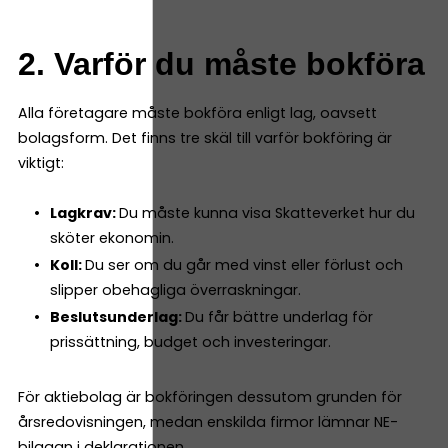
2. Varför du måste bokföra
Alla företagare måste bokföra enligt lag, oavsett
bolagsform. Det finns tre skäl till varför bokföring är
viktigt:
Lagkrav:
Du måste kunna visa Skatteverket hur du
sköter ekonomin.
Koll:
Du ser om du går med vinst eller förlust och
slipper obehagliga överraskningar.
Beslutsunderlag:
Du får bättre underlag för
prissättning, budget och investeringar.
För aktiebolag är bokföringen dessutom grunden för
årsredovisningen, medan enskilda firmor lämnar NE-
bilagan i deklarationen.