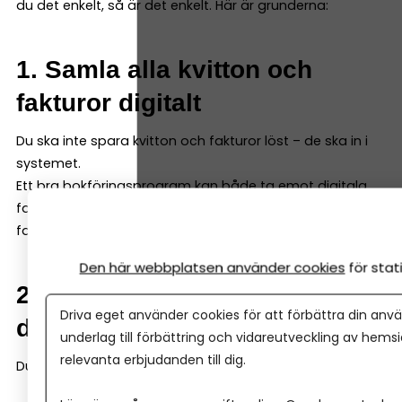
du det enkelt, så är det enkelt. Här är grunderna:
1. Samla alla kvitton och
fakturor digitalt
Du ska inte spara kvitton och fakturor löst – de ska in i
systemet.
Ett bra bokföringsprogram kan både ta emot digitala
fakturor och enkelt scanna in kvitton och fysiska
fakturor – så att du samlar allt i programmet direkt.
Den här webbplatsen använder cookies
för sta
2. Registrera varje händelse i
Driva eget använder cookies för att förbättra din anvä
ditt bokföringsprogram
underlag till förbättring och vidareutveckling av hems
relevanta erbjudanden till dig.
Du bokför en händelse genom att ange: