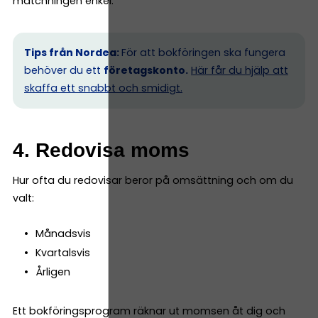
matchningen enkel.
Tips från Nordea:
För att bokföringen ska fungera
behöver du ett
företagskonto.
Här får du hjälp att
skaffa ett snabbt och smidigt.
4. Redovisa moms
Hur ofta du redovisar beror på omsättning och om du
valt:
Månadsvis
Kvartalsvis
Årligen
Ett bokföringsprogram räknar ut momsen åt dig och