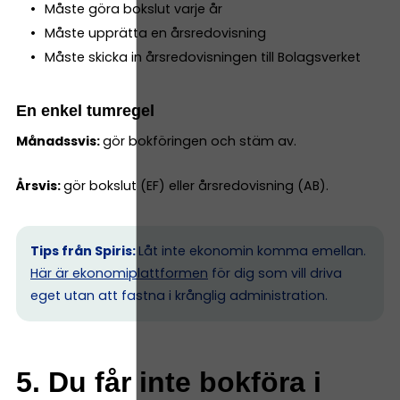
Måste göra bokslut varje år
Måste upprätta en årsredovisning
Måste skicka in årsredovisningen till Bolagsverket
En enkel tumregel
Månadssvis:
gör bokföringen och stäm av.
Årsvis:
gör bokslut (EF) eller årsredovisning (AB).
Tips från Spiris:
Låt inte ekonomin komma emellan.
Här är ekonomiplattformen
för dig som vill driva
eget utan att fastna i krånglig administration.
5. Du får inte bokföra i