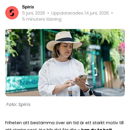
Spiris
5 juni, 2026
•
Uppdaterades 14 juni, 2026
•
5 minuters läsning
Spiris
Friheten att bestämma över sin tid är ett starkt motiv till
att starta eget. Hur blir det för dig –
kan du ta helt