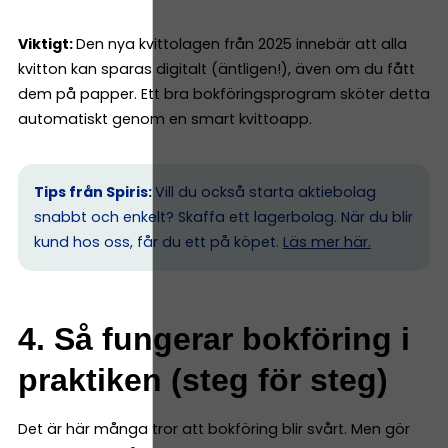
Viktigt:
Den nya kvittolagen från 2025 innebär att alla
kvitton kan sparas digitalt (äntligen!), även om du fått
dem på papper. Ett bra bokföringsprogram sköter detta
automatiskt genom en smart kvittoapp.
Tips från Spiris:
Vill du också starta aktiebolag
snabbt och enkelt? Skaffa ett lagerbolag. När du blir
kund hos oss, får du ett på köpet.
Läs mer här.
4. Så fungerar bokföring i
praktiken (steg för steg)
Det är här många tror att bokföring blir svårt. Men gör