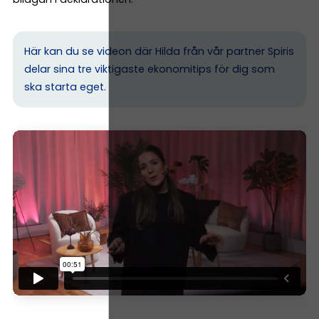
Här kan du se videon där Hilda från vår partner Spiris
delar sina tre viktigaste ekonomitips för dig som
ska starta eget.