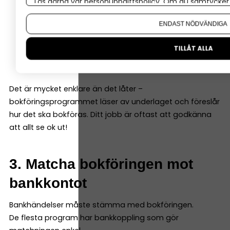
Läs gärna vår
personuppgiftspolicy
. Om du samtycker t
Vad som hänt
Om du vill ändra ditt val i efterhand hittar du den möjl
Belopp
ENDAST NÖDVÄNDIGA
Datum
Underlag
TILLÅT ALLA
Konto (programmen hjälper dig välja rätt)
Det är mycket enklare än det låter –
bokföringsprogrammet läser av underlaget och föreslår
hur det ska bokföras. Ditt jobb är oftast att godkänna
att allt se ok ut!
3. Matcha bokföringen mot
bankkontot
Bankhändelser måste stämma med bokföringen.
De flesta program har bankkoppling som gör