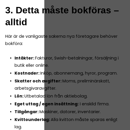
3. Detta måste bokföras –
alltid
Här är de vanligaste sakerna nya företagare behöver
bokföra:
Intäkter:
Fakturor, Swish-betalningar, försäljning i
butik eller online.
Kostnader:
Inköp, abonnemang, hyror, program.
Skatter och avgifter:
Moms, preliminärskatt,
arbetsgivaravgifter.
Lön:
Utbetalad lön från aktiebolag.
Eget uttag / egen insättning:
I enskild firma.
Tillgångar:
Maskiner, datorer, inventarier.
Kvittounderlag:
Alla kvitton måste sparas enligt
lag.