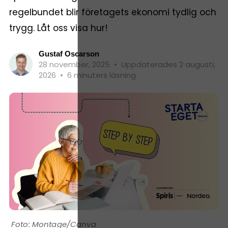
regelbundet blir företagets ekonomi tydlig och
trygg. Låt oss visa hur!
Gustaf Oscarson
28 november, 2025
•
Uppdaterades 2 augusti,
2026
•
6 minuters läsning
Montage/Canva