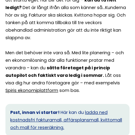
ledigt?
Det är långt ifrån alla som känner så…Kunderna
hör av sig. Fakturor ska skickas. Kvittona hopar sig. Och
tanken på att komma tillbaka till tre veckors
obehandlad administration gör att du inte riktigt kan
slappna av.
Men det behöver inte vara så. Med lite planering – och
en ekonomilösning där alla funktioner pratar med
varandra – kan du
sätta företaget på i princip
autopilot och faktiskt vara ledig i sommar.
Låt oss
visa dig hur andra företagare gör – med exempelvis
Spiris ekonomiplattform
som bas.
Psst, innan vi startar!
Här kan du
ladda ned
kostnadsfri fakturamall, affärsplansmall, kvittomall
och mall för reseräkning.