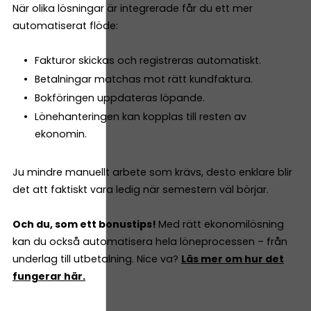
När olika lösningar är integrerade får du ett mer
automatiserat flöde:
Fakturor skickas och registreras automatiskt.
Betalningar matchas mot rätt kundfaktura.
Bokföringen uppdateras löpande.
Lönehanteringen kan kopplas till resten av
ekonomin.
Ju mindre manuellt arbete som krävs, desto enklare blir
det att faktiskt vara ledig när semestern väl börjar.
Och du, som ett bonustips!
Med rätt ekonomilösning
kan du också automatisera hela löneprocessen – från
underlag till utbetalning. Nice va?
Läs mer om hur det
fungerar här.