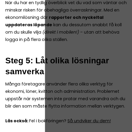
När du har en tydlig överblick vet du vad som väntar och
minskar risken för obehagliga överraskningar. Med en
ekonomilösning där
rapporter och nyckeltal
uppdateras löpande
kan du dessutom snabbt få koll
om du skulle vilja
(direkt i mobilen!)
– utan att behöva
logga in på flera olika ställen.
Steg 5: Låt olika lösningar
samverka
Många företagare använder flera olika verktyg för
ekonomi, löner, kvitton och administration. Problemet
uppstår när systemen inte pratar med varandra och du
blir den som måste flytta information mellan verktygen.
Läs också:
Fel i bokföringen?
Så undviker du dem!