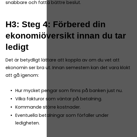
snabbare och fatta bättre beslut.
H3: Steg 4: Förbered din
ekonomiöversikt innan du tar
ledigt
Det är betydligt lättare att koppla av om du vet att
ekonomin ser bra ut. Innan semestern kan det vara klokt
att gå igenom:
Hur mycket pengar som finns på banken just nu.
Vilka fakturor som väntar på betalning.
Kommande större kostnader.
Eventuella betalningar som förfaller under
ledigheten.