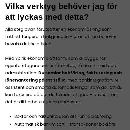
Vilka verktyg behöver jag för
att lyckas med detta?
Alla steg ovan förutsätter en ekonomilösning som
faktiskt fungerar i bakgrunden – utan att du behöver
bevaka det hela tiden.
Med
Spiris ekonomiplattform
, som är byggd för
egenföretagare och småföretag, få du en smidigare
administration.
Du samlar bokföring, fakturering och
lönehantering på ett ställe
, med bankintegration, AI-
assistent och smarta automatiseringar som gör att du
kan fokusera på det du faktiskt vill göra – oavsett om
det är ditt arbete eller din semester.
Bokför och fakturera utan att kunna bokföring
Automatisk bankimport – transaktioner bokförs