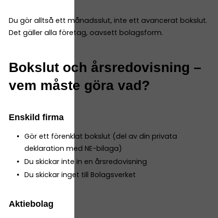
Du gör alltså ett månadsslut, inte ett avancerat bokslut.
Det gäller alla företag, oavsett bolagsform.
Bokslut och årsredovisning –
vem måste göra vad?
Enskild firma
Gör ett förenklat bokslut (del av din privata
deklaration med NE-bilaga)
Du skickar inte in en årsredovisning
Du skickar inget till Bolagsverket
Aktiebolag