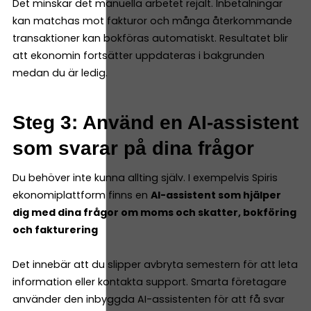
Det minskar det manuella arbetet rejält. Inbetalningar
kan matchas mot fakturor och många återkommande
transaktioner kan bokföras automatiskt. Resultatet blir
att ekonomin fortsätter uppdateras i bakgrunden
medan du är ledig.
Steg 3: Använd en AI-assistent
som svarar på dina frågor
Du behöver inte kunna allting själv. I exempelvis Spiris
ekonomiplattform finns en
AI-assistent som hjälper
dig med dina frågor om moms och skatter, bokföring
och fakturering
Det innebär att du slipper avbryta semestern för att leta
information eller kontakta support. Smarta företagare
använder den inbyggda AI-assistenten för att få svar