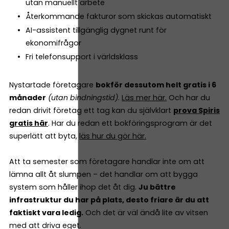
utan manuellt arbete
Återkommande fakturor som skickas automatiskt
AI-assistent tillgänglig dygnet runt för
ekonomifrågor
Fri telefonsupport i världsklass
Nystartade företagare
bokför dessutom helt gratis i 6
månader
(utan bindningstid)
.
Läs mer här.
Och har du
redan drivit företag ett tag kan du självklart
prova Spiris
gratis här
. Har du redan ett bokföringsprogram är det
superlätt att byta,
läs hur du gör här.
Att ta semester som företagare handlar inte om att
lämna allt åt slumpen – det handlar om att bygga
system som håller ihop det åt dig.
Ju bättre
infrastruktur du har på plats, desto friare är du att
faktiskt vara ledig.
Och det är väl ändå lite av vitsen
med att driva eget.