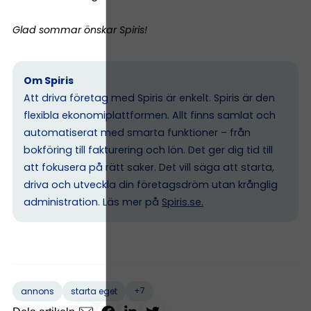
Glad sommar önskar Spiris!
Om Spiris
Att driva företag med Spiris är enkelt. Spiris är den
flexibla ekonomiplattformen. Allt finns samlat och
automatiserat med smarta funktioner – från
bokföring till fakturering och lön. Det ger dig tid till
att fokusera på rätt saker. Det vill säga att starta,
driva och utveckla din företagsdröm utan krånglig
administration. Läs mer på
Spiris.se
.
+7
annons
starta eget