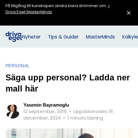
Få tillgång till kunskapen andra bara drömmer om.
»
Driva Eget MasterMinds
Nyheter
Tips & Guider
MasterMinds
Kalkyle
PERSONAL
Säga upp personal? Ladda ner
mall här
Yasemin Bayramoglu
12 september, 2019
•
Uppdaterades 18
december, 2024
•
1 minuts läsning