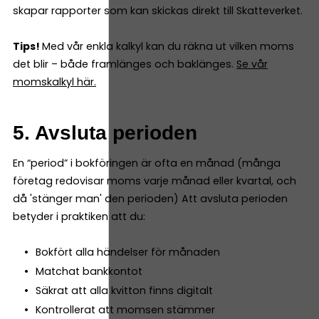
skapar rapporter som kan skickas direkt till Skatteverket.
Tips!
Med vår enkla kalkyl kan du räkna ut vilken moms
det blir – både framlänges och baklänges.
Se vår
momskalkyl här.
5. Avsluta perioden
En “period” i bokföringen är ofta en månad (många
företag redovisar moms varje månad eller kvartal, och
då 'stänger man' den perioden) Att avsluta perioden
betyder i praktiken att du:
Bokfört alla händelser för månaden
Matchat bankkontot
Säkrat att alla kvitton finns digitalt
Kontrollerat att momsen stämmer