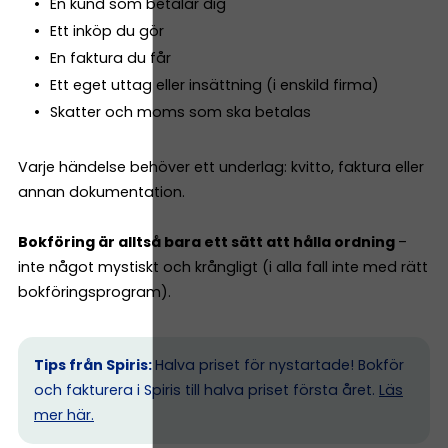
En kund som betalar dig
Ett inköp du gör
En faktura du får
Ett eget uttag eller insättning (i enskild firma)
Skatter och moms som ska betalas
Varje händelse behöver ett underlag: kvitto, faktura eller
annan dokumentation.
Bokföring är alltså bara ett sätt att hålla ordning
–
inte något mystiskt och krångligt (i alla fall inte med rätt
bokföringsprogram).
Tips från Spiris:
Halva priset för nystartade! Bokför
och fakturera i Spiris till halva priset första året.
Läs
mer här.