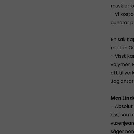
muskler k
– Vi kosta
dundrar p
En sak Kap
medan Oss
– Visst ka
volymer. 
att tillve
Jag antar 
Men Linda
– Absolut
oss, som ä
vuxenjeans
säger hon