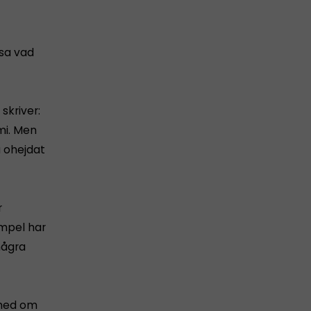
ssa vad
skriver:
mi. Men
å ohejdat
r
mpel har
några
 med om