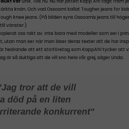
odukt var
unik. Tills nu. Nu har jätten Kapp Ahl tagit fram
tärkta knän. Och vad Ossoami kallat Tougher jeans for kid
ough knee jeans. (På bilden syns Ossoamis jeans till höge
ill vänster.)
opierat oss rakt av. Inte bara med modeller som ser i prin
t, utan man ser när man läser deras texter att de har insp
 är hedrande att ett storföretag som KappAhl tycker att 
ag är så duktiga att de vill sno hela vår grej, säger Linda.
"Jag tror att de vill
ta död på en liten
irriterande konkurrent"