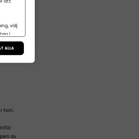
r att
ng, välj
ten i
ÅT ALLA
r hon.
inför
typen av