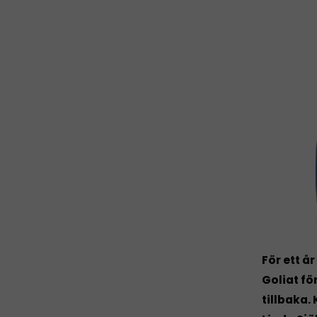
För ett å
Goliat fö
tillbaka.