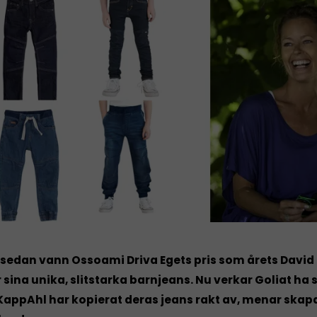
r sedan vann Ossoami Driva Egets pris som årets Davi
r sina unika, slitstarka barnjeans. Nu verkar Goliat ha 
 KappAhl har kopierat deras jeans rakt av, menar skap