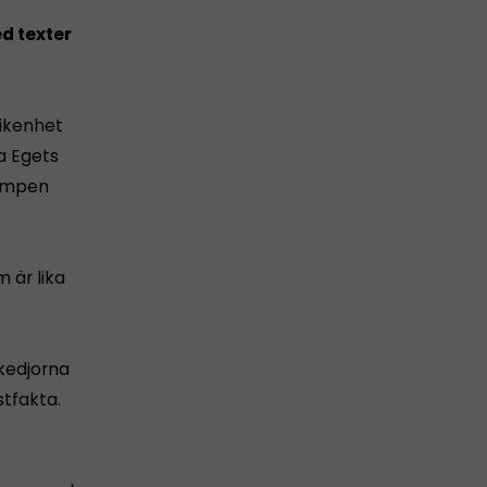
d texter
fikenhet
va Egets
kampen
 är lika
dkedjorna
stfakta.