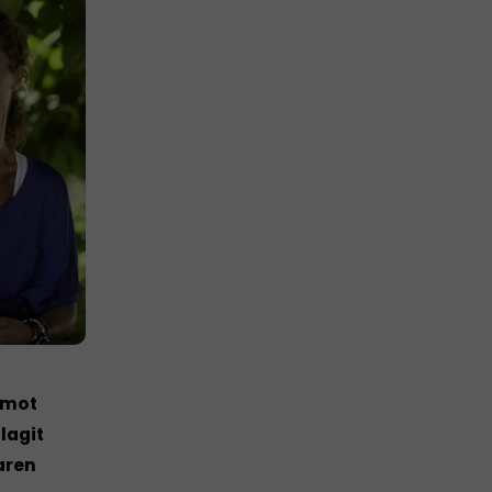
d mot
slagit
aren