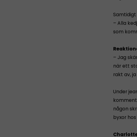
Samtidigt 
– Alla ked
som komme
Reaktion
– Jag skä
när ett s
rakt av, ja
Under jea
kommenter
någon skr
byxor hos e
Charlott