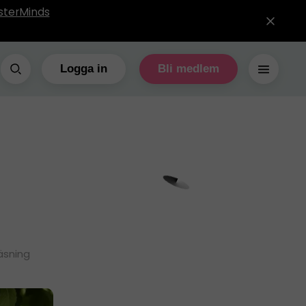
sterMinds
Logga in
Bli medlem
äsning