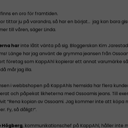
finns en oro för framtiden.
jor tittar ju på varandra, så har en börjat… jag kan bara gi
r till våren, säger Linda.
erna har
inte låtit vänta på sig. Bloggerskan Kim Jarestad 
ms! Länge har jag använt de grymma jeansen från Ossoa
tort företag som KappAhl kopierar ett annat varumärke s
 då mår jag illa.
nsen i webbshopen på KappAhls hemsida har flera kunde
at och påpekat likheterna med Ossoamis jeans. Till exe
ivit ”Rena kopian av Ossoami. Jag kommer inte att köpa 
r. Fy, så dåligt!”.
e Högberg
, kommunikationschef på KappAhl, håller inte