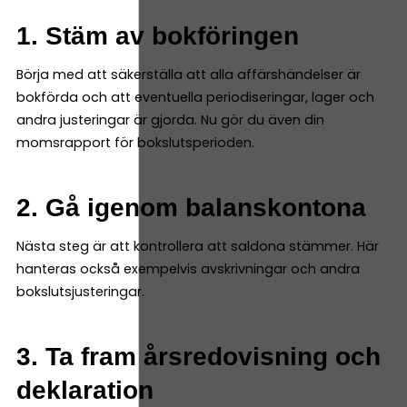
1. Stäm av bokföringen
Börja med att säkerställa att alla affärshändelser är
bokförda och att eventuella periodiseringar, lager och
andra justeringar är gjorda. Nu gör du även din
momsrapport för bokslutsperioden.
2. Gå igenom balanskontona
Nästa steg är att kontrollera att saldona stämmer. Här
hanteras också exempelvis avskrivningar och andra
bokslutsjusteringar.
3. Ta fram årsredovisning och
deklaration