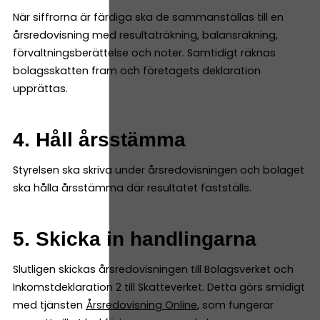
När siffrorna är färdiga ska de sammanställas till en
årsredovisning med resultaträkning, balansräkning,
förvaltningsberättelse och noter. Samtidigt räknas
bolagsskatten fram och företagets deklaration
upprättas.
4. Håll årsstämma
Styrelsen ska skriva under årsredovisningen och bolaget
ska hålla årsstämma där resultatet fastställs.
5. Skicka in handlingarna
Slutligen skickas årsredovisningen till Bolagsverket och
Inkomstdeklaration 2 till Skatteverket. Detta görs smidigt
med tjänsten
Årsredovisning Online
, som fungerar