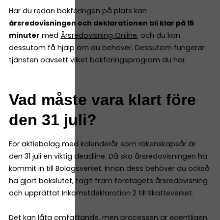
Har du redan bokföringen på plats kan
årsredovisningen och deklarationen bli klar på 15
minuter
med
Årsredovisning Online
, och du kan
dessutom få hjälp om du behöver. Dessutom fungerar
tjänsten oavsett vilket bokföringsprogram du har.
Vad måste vara klart före
den 31 juli?
För aktiebolag med kalenderår som räkenskapsår är
den 31 juli en viktig deadline. Då ska årsredovisningen ha
kommit in till Bolagsverket. Innan dess behöver du också
ha gjort bokslutet, tagit fram företagets årsredovisning
och upprättat Inkomstdeklaration 2 till Skatteverket.
Det kan låta omfattande, men processen är egentligen