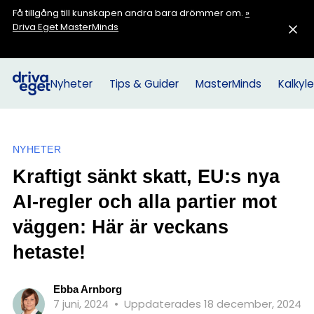
Få tillgång till kunskapen andra bara drömmer om.
»
Driva Eget MasterMinds
Nyheter
Tips & Guider
MasterMinds
Kalkyle
NYHETER
Kraftigt sänkt skatt, EU:s nya
AI-regler och alla partier mot
väggen: Här är veckans
hetaste!
Ebba Arnborg
7 juni, 2024
•
Uppdaterades 18 december, 2024