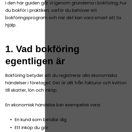
I den här guiden går vi igenom grunderna i bokföring, hur
du bokför i praktiken, varför du behöver ett
bokföringsprogram och när det kan vara smart att ta
hjälp.
1. Vad bokföring
egentligen är
Bokföring betyder att du registrerar alla ekonomiska
händelser i företaget. Det är allt från fakturor och kvitton
till skatter, lön och inköp.
En ekonomisk händelse kan exempelvis vara:
En kund som betalar dig
Ett inköp du gör