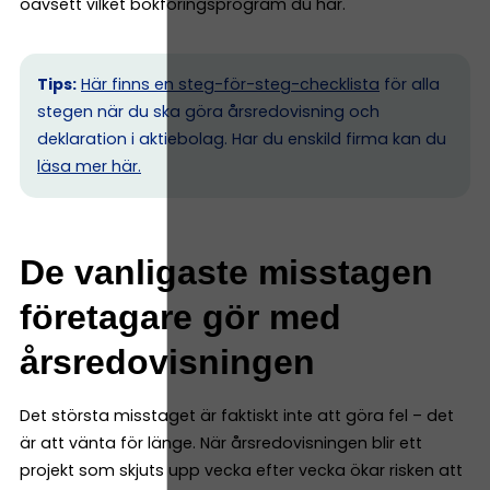
oavsett vilket bokföringsprogram du har.
Tips:
Här finns en steg-för-steg-checklista
för alla
stegen när du ska göra årsredovisning och
deklaration i aktiebolag. Har du enskild firma kan du
l
äsa mer här.
De vanligaste misstagen
företagare gör med
årsredovisningen
Det största misstaget är faktiskt inte att göra fel – det
är att vänta för länge. När årsredovisningen blir ett
projekt som skjuts upp vecka efter vecka ökar risken att