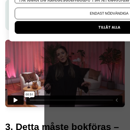
Läs gärna vår
personuppgiftspolicy
. Om du samtycker t
Här kan du se videon där Hilda från vår partner Spiris
Om du vill ändra ditt val i efterhand hittar du den möjl
ENDAST NÖDVÄNDIGA
delar sina tre viktigaste ekonomitips för dig som
ska starta eget.
TILLÅT ALLA
3. Detta måste bokföras –