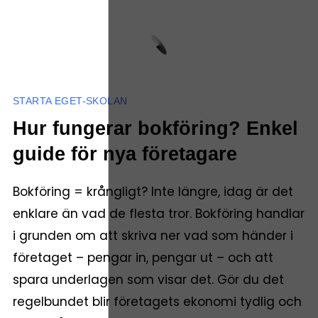
STARTA EGET-SKOLAN
Hur fungerar bokföring? Enkel
guide för nya företagare
Bokföring = krångligt? Inte längre, idag är det
enklare än vad de flesta tror. Bokföring handlar
i grunden om att skriva ner vad som händer i
företaget – pengar in, pengar ut – och att
spara underlagen som visar det. Gör du det
regelbundet blir företagets ekonomi tydlig och