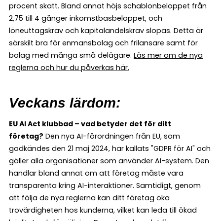
procent skatt. Bland annat höjs schablonbeloppet från
2,75 till 4 gånger inkomstbasbeloppet, och
löneuttagskrav och kapitalandelskrav slopas. Detta är
särskilt bra för enmansbolag och frilansare samt för
bolag med många små delägare.
Läs mer om de nya
reglerna och hur du påverkas här.
Veckans lärdom:
EU AI Act klubbad – vad betyder det för ditt
företag?
Den nya AI-förordningen från EU, som
godkändes den 21 maj 2024, har kallats "GDPR för AI" och
gäller alla organisationer som använder AI-system. Den
handlar bland annat om att företag måste vara
transparenta kring AI-interaktioner. Samtidigt, genom
att följa de nya reglerna kan ditt företag öka
trovärdigheten hos kunderna, vilket kan leda till ökad