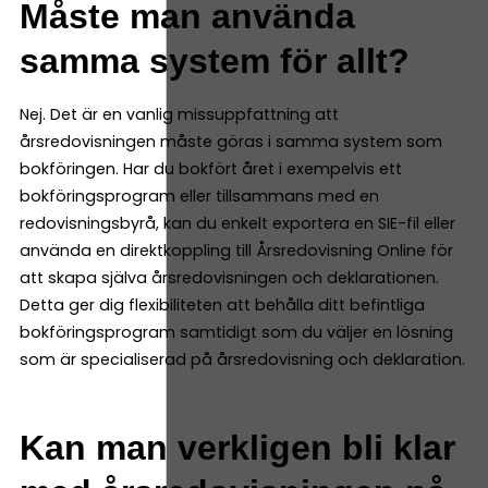
Måste man använda
samma system för allt?
Nej. Det är en vanlig missuppfattning att
årsredovisningen måste göras i samma system som
bokföringen. Har du bokfört året i exempelvis ett
bokföringsprogram eller tillsammans med en
redovisningsbyrå, kan du enkelt exportera en SIE-fil eller
använda en direktkoppling till Årsredovisning Online för
att skapa själva årsredovisningen och deklarationen.
Detta ger dig flexibiliteten att behålla ditt befintliga
bokföringsprogram samtidigt som du väljer en lösning
som är specialiserad på årsredovisning och deklaration.
Kan man verkligen bli klar