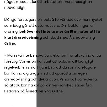
något missas eller att arbetet blir mer stressigt än
nödvändigt.
Många företagare blir också förvånade över hur mycket
som idag går att automatisera. Om bokföringen är i
ordning,
behöver det inte ta mer än 15 minuter att få
klart årsredovisning
och skatt med
Årsredovisning
Online
.
– Man ska inte behöva vara ekonom för att kunna driva
företag. Vår vision har varit att baka in allt krångligt
regelverk i en smart tjänst, så att du som företagare
kan känna dig trygg med att upprätta din egen
årsredovisning och deklaration. Vi har koll på reglerna,
så att du kan ha koll på din verksamhet, säger Åsa
Hedgren på Årsredovisning Online.