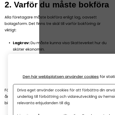
2. Varför du måste bokföra
Alla företagare måste bokföra enligt lag, oavsett
bolagsform. Det finns tre skäl till varför bokföring är
viktigt:
Lagkrav:
Du måste kunna visa Skatteverket hur du
sköter ekonomin.
Koll:
Du ser om du går med vinst eller förlust och
slipper obehagliga överraskningar.
Beslutsunderlag:
Du får bättre underlag för
prissättning, budget och investeringar.
Den här webbplatsen använder cookies
för sta
Driva eget använder cookies för att förbättra din anvä
För aktiebolag är bokföringen dessutom grunden för
underlag till förbättring och vidareutveckling av hems
årsredovisningen, medan enskilda firmor lämnar NE-
relevanta erbjudanden till dig.
bilagan i deklarationen.