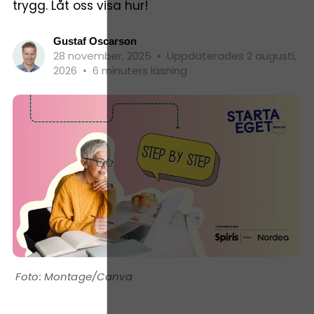
trygg. Låt oss visa hur!
Gustaf Oscarson
28 november, 2025
•
Uppdaterades 2 augusti,
2026
•
6 minuters läsning
Montage/Canva