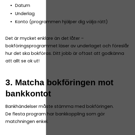
Datum
Underlag
Konto (programmen hjälper dig välja rätt)
Det är mycket enklare än det låter –
bokföringsprogrammet läser av underlaget och föreslår
hur det ska bokföras. Ditt jobb är oftast att godkänna
att allt se ok ut!
3. Matcha bokföringen mot
bankkontot
Bankhändelser måste stämma med bokföringen.
De flesta program har bankkoppling som gör
matchningen enkel.