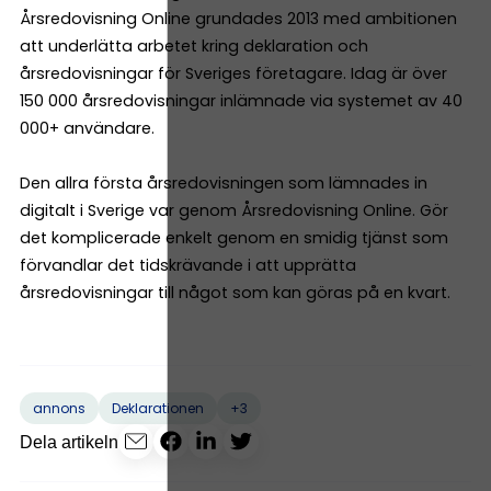
Årsredovisning Online grundades 2013 med ambitionen
att underlätta arbetet kring deklaration och
årsredovisningar för Sveriges företagare. Idag är över
150 000 årsredovisningar inlämnade via systemet av 40
000+ användare.
Den allra första årsredovisningen som lämnades in
digitalt i Sverige var genom Årsredovisning Online. Gör
det komplicerade enkelt genom en smidig tjänst som
förvandlar det tidskrävande i att upprätta
årsredovisningar till något som kan göras på en kvart.
+3
annons
Deklarationen
Dela artikeln