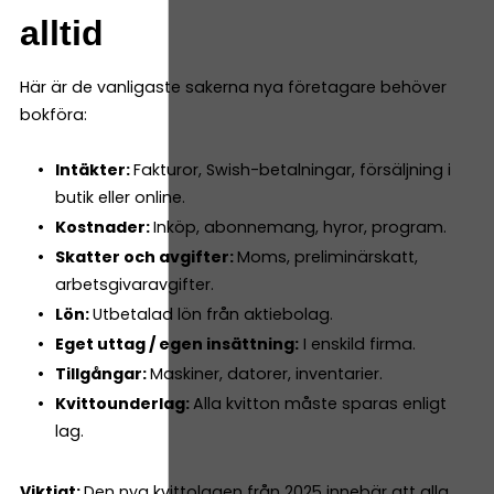
alltid
Här är de vanligaste sakerna nya företagare behöver
bokföra:
Intäkter:
Fakturor, Swish-betalningar, försäljning i
butik eller online.
Kostnader:
Inköp, abonnemang, hyror, program.
Skatter och avgifter:
Moms, preliminärskatt,
arbetsgivaravgifter.
Lön:
Utbetalad lön från aktiebolag.
Eget uttag / egen insättning:
I enskild firma.
Tillgångar:
Maskiner, datorer, inventarier.
Kvittounderlag:
Alla kvitton måste sparas enligt
lag.
Viktigt:
Den nya kvittolagen från 2025 innebär att alla