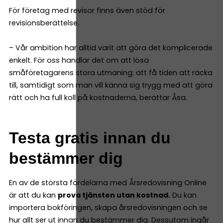
För företag med revisor finns även stöd för
revisionsberättelse.
– Vår ambition har alltid varit att göra det komplicerade
enkelt. För oss handlar det om att lösa
småföretagarens stora utmaning: att få tiden att räcka
till, samtidigt som man vill känna sig trygg med att göra
rätt och ha full koll på kostnaderna, berättar Åsa.
Testa gratis innan du
bestämmer dig
En av de största fördelarna med Årsredovisning Online
är att du kan
prova tjänsten utan kostnad.
Du kan
importera bokföringen, skapa årsredovisningen och se
hur allt ser ut innan du bestämmer dig. Dessutom ingår