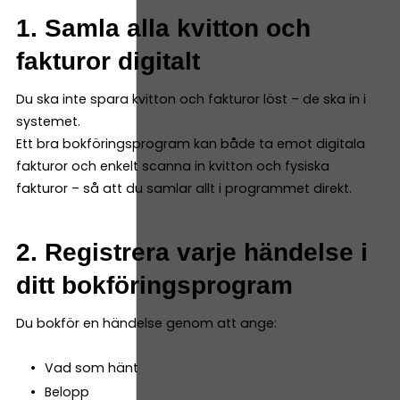
1. Samla alla kvitton och
fakturor digitalt
Du ska inte spara kvitton och fakturor löst – de ska in i
systemet.
Ett bra bokföringsprogram kan både ta emot digitala
fakturor och enkelt scanna in kvitton och fysiska
fakturor – så att du samlar allt i programmet direkt.
2. Registrera varje händelse i
ditt bokföringsprogram
Du bokför en händelse genom att ange:
Vad som hänt
Belopp