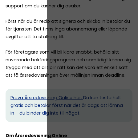
support om du känner dig osäker.
Först när du är redo att signera och skicka in betalar du
för tjänsten. Det finns inga abonnemang eller löpande
avgifter att ta ställning till.
För företagare som vill bli klara snabbt, behålla sitt
nuvarande bokföringsprogram och samtidigt känna sig
trygga med att allt blir rätt kan det vara ett enkelt sätt
att få årsredovisningen över mållinjen innan deadline.
Prova Årsredovisning Online här.
Du kan testa helt
gratis och betalar först när det är dags att lämna
in – du binder dig inte till något.
Om Årsredovisning Online