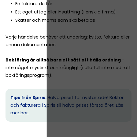
En faktura du får
Ett eget uttag eller insättning (i enskild firma)
Skatter och moms som ska betalas
Varje händelse behöver ett underlag: kvitto, faktura eller
annan dokumentation.
Bokföring är alltså bara ett sätt att hålla ordning
–
inte något mystiskt och krångligt (i alla fall inte med rätt
bokföringsprogram).
Tips från Spiris:
Halva priset för nystartade! Bokför
och fakturera i Spiris till halva priset första året.
Läs
mer här.