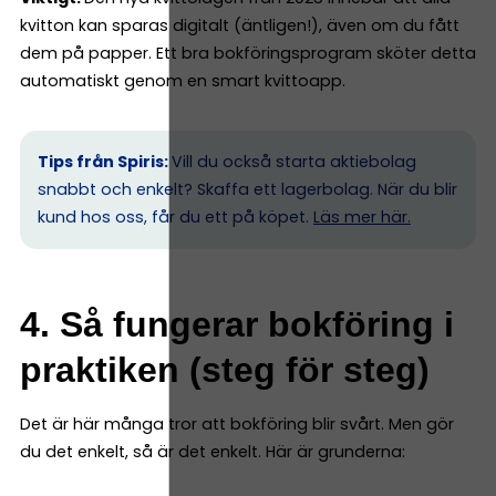
kvitton kan sparas digitalt (äntligen!), även om du fått
dem på papper. Ett bra bokföringsprogram sköter detta
automatiskt genom en smart kvittoapp.
Tips från Spiris:
Vill du också starta aktiebolag
snabbt och enkelt? Skaffa ett lagerbolag. När du blir
kund hos oss, får du ett på köpet.
Läs mer här.
4. Så fungerar bokföring i
praktiken (steg för steg)
Det är här många tror att bokföring blir svårt. Men gör
du det enkelt, så är det enkelt. Här är grunderna: