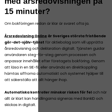
med årsredovisningen på
15 minuter?
Om bokföringen redan är klar är svaret ofta ja.
Årsredovisning Online
är Sveriges största fristående
gör-det-själv-tjänst
för aktiebolag som vill upprätta
årsredovisning och deklaration digitalt. Tjänsten guidar
användaren steg-för-steg genom processen och
anpassar innehållet efter företagets bokföring. Genom
att läsa in en SIE-fil, eller använda en direktkoppling
hämtas siffrorna automatiskt och systemet hjälper till
att säkerställa att allt hänger ihop.
Automatiska kontroller minskar risken för fel
och när
allt är klart kan handlingarna signeras med BankID och
skickas in digitalt.