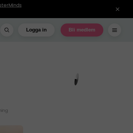
sterMinds
Logga in
Bli medlem
ning