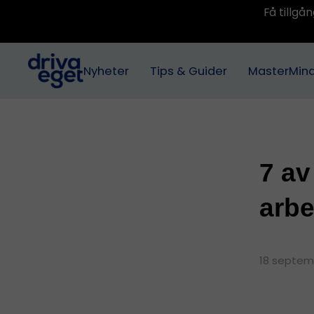
Få tillg
Nyheter
Tips & Guider
MasterMin
7 av
arbe
18 septem