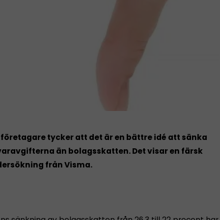
o företagare tycker att det är en bättre idé att sänka
aravgifterna än bolagsskatten. Det visar en färsk
ersökning från Visma.
s sänkning av bolagsskatten från 26,3 till 22 procent har