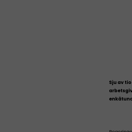
Sju av ti
arbetsgiv
enkätund
Regeringen