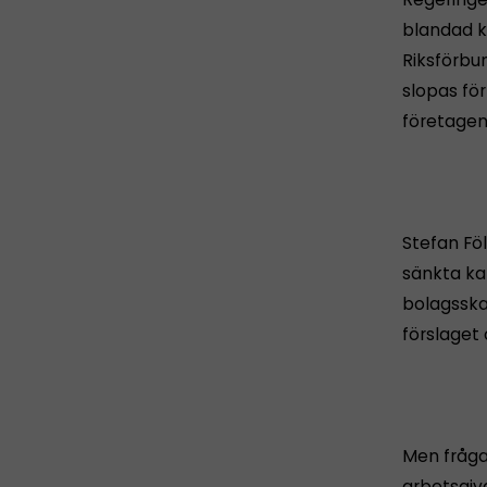
blandad k
Riksförbun
slopas fö
företagen
Stefan Fö
sänkta ka
bolagsska
förslaget 
Men frågar
arbetsgiv