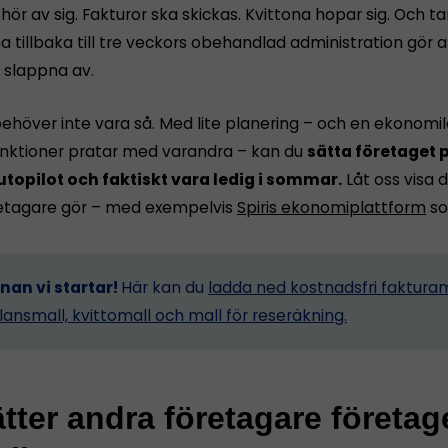
ör av sig. Fakturor ska skickas. Kvittona hopar sig. Och 
tillbaka till tre veckors obehandlad administration gör a
n slappna av.
ehöver inte vara så. Med lite planering – och en ekonomi
funktioner pratar med varandra – kan du
sätta företaget p
utopilot och faktiskt vara ledig i sommar.
Låt oss visa d
etagare gör – med exempelvis
Spiris ekonomiplattform
so
nnan vi startar!
Här kan du
ladda ned kostnadsfri fakturam
lansmall, kvittomall och mall för reseräkning.
tter andra företagare företag