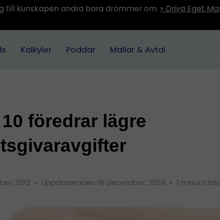
ång till kunskapen andra bara drömmer om.
» Driva Eget Ma
ds
Kalkyler
Poddar
Mallar & Avtal
 10 föredrar lägre
tsgivaravgifter
ber, 2012
•
Uppdaterades 18 december, 2024
•
1 minuts läs