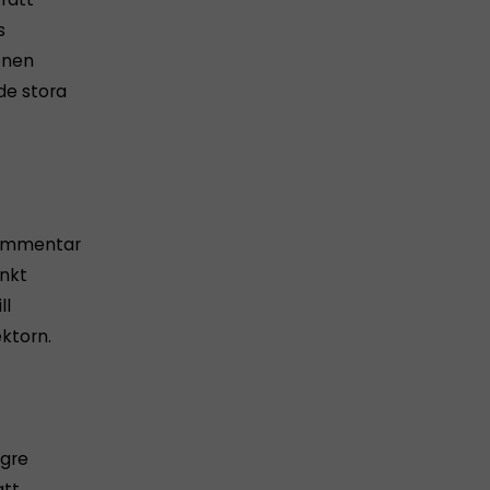
s
lönen
de stora
 kommentar
änkt
ll
ektorn.
ägre
att