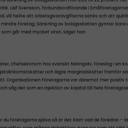
ritik. Leif Svensson, förbundsordförande i Småföretagarna
d, vill hellre att arbetsgivaravgifterna sänks och att sjuk
r mindre företag. Sänkning av bolagsskatten gynnar bara 
 som går med mycket vinst, säger han.
lster, chefsekonom hos svenskt Näringsliv, föreslog i sin
pitalinkomstskatter och lägre marginalskatter framför s
tt. Organisationen Företagarna var däremot mer positiv ti
och såg det som en injektion av kapital till hela företagss
 du företagarna själva så är det klart vad de föredrar – l
aravgifter, som många debattörer även ser som ett sätt 