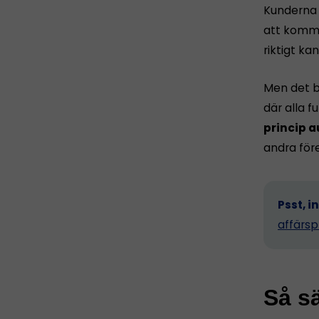
Kunderna h
att komma 
riktigt ka
Men det b
där alla 
princip a
andra för
Psst, i
affärsp
Så sä