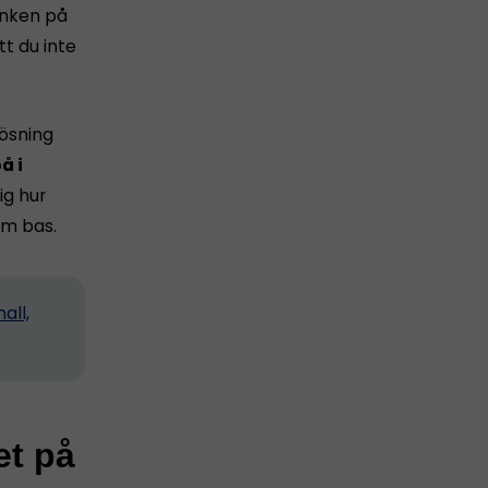
tanken på
tt du inte
lösning
å i
ig hur
m bas.
all,
et på