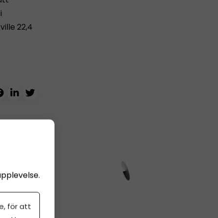
i
ille 22,4
upplevelse.
, för att