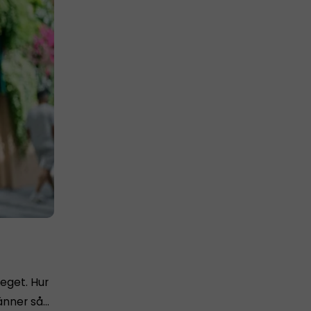
 eget. Hur
känner så…