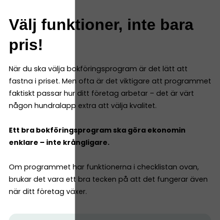
Välj funktioner, inte bara
pris!
När du ska välja bokföringsprogram är det lätt att
fastna i priset. Men ofta är det viktigare att programmet
faktiskt passar hur ditt företag arbetar – det är värt
någon hundralapp extra att välja kvalitet.
Ett bra bokföringsprogram ska göra ekonomin
enklare – inte krångligare.
Om programmet har funktionerna i checklistan ovan,
brukar det vara ett bra tecken på att det fungerar även
när ditt företag växer.