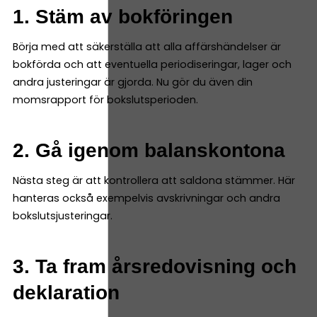
1. Stäm av bokföringen
Börja med att säkerställa att alla affärshändelser är
bokförda och att eventuella periodiseringar, lager och
andra justeringar är gjorda. Nu gör du även din
momsrapport för bokslutsperioden.
2. Gå igenom balanskontona
Nästa steg är att kontrollera att saldona stämmer. Här
hanteras också exempelvis avskrivningar och andra
bokslutsjusteringar.
3. Ta fram årsredovisning och
deklaration