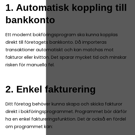
1. Automatisk koppling till
bankkonto
Ett modernt bokföringsprogram ska kunna kopplas
direkt till företagets bankkonto. Då importeras
transaktioner automatiskt och kan matchas mot
fakturor eller kvitton. Det sparar mycket tid och minskar
risken för manuella fel.
2. Enkel fakturering
Ditt företag behöver kunna skapa och skicka fakturor
direkt i bokföringsprogrammet. Programmet bör därför
ha en enkel faktureringsfunktion. Det är också en fördel
om programmet kan: