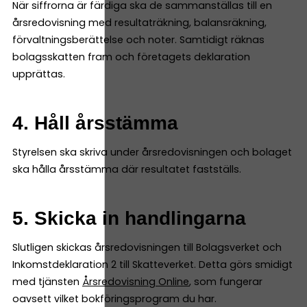
När siffrorna är färdiga ska de sammanställas till en
årsredovisning med resultaträkning, balansräkning,
förvaltningsberättelse och noter. Samtidigt räknas
bolagsskatten fram och företagets deklaration
upprättas.
4. Håll årsstämma
Styrelsen ska skriva under årsredovisningen och bolaget
ska hålla årsstämma där resultatet fastställs.
5. Skicka in handlingarna
Slutligen skickas årsredovisningen till Bolagsverket och
Inkomstdeklaration 2 till Skatteverket. Detta görs smidigt
med tjänsten
Årsredovisning Online
, som fungerar
oavsett vilket bokföringsprogram du har.