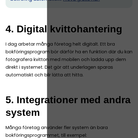
4. Digital kvittohantering
I dag arbetar många företag helt digitalt. Ett bra
bokföringsprogram bör därför ha en funktion där du kan
fotografera kvitton med mobilen och ladda upp dem
direkt i systemet. Det gör att underlagen sparas
automatiskt och blir lätta att hitta.
5. Integrationer med andra
system
Många företag använder fler system än bara
bokföringsprogrammet, till exempel: