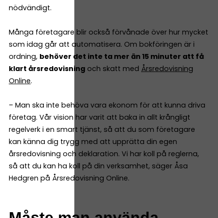
nödvändigt.
Många företagare blir också förvånade över hur mycket
som idag går att automatisera. Om bokföringen är i
ordning,
behöver det inte ta mer än 15 minuter att få
klart årsredovisning
och skatt med
Årsredovisning
Online
.
– Man ska inte behöva vara ekonom för att kunna driva
företag. Vår vision har varit att baka in allt krångligt
regelverk i en smart tjänst, så att du som företagare
kan känna dig trygg med att upprätta din egen
årsredovisning och deklaration. Vi har koll på reglerna,
så att du kan ha koll på din verksamhet, säger Åsa
Hedgren på Årsredovisning Online.
Måste man använda