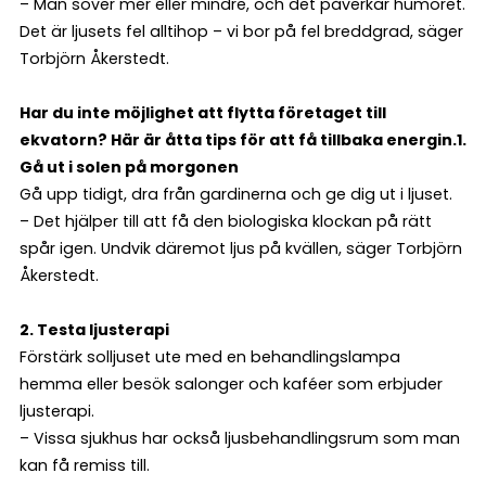
– Man sover mer eller mindre, och det påverkar humöret.
Det är ljusets fel alltihop – vi bor på fel breddgrad, säger
Torbjörn Åkerstedt.
Har du inte möjlighet att flytta företaget till
ekvatorn? Här är åtta tips för att få tillbaka energin.
1.
Gå ut i solen på morgonen
Gå upp tidigt, dra från gardinerna och ge dig ut i ljuset.
– Det hjälper till att få den biologiska klockan på rätt
spår igen. Undvik däremot ljus på kvällen, säger Torbjörn
Åkerstedt.
2. Testa ljusterapi
Förstärk solljuset ute med en behandlingslampa
hemma eller besök salonger och kaféer som erbjuder
ljusterapi.
– Vissa sjukhus har också ljusbehandlingsrum som man
kan få remiss till.