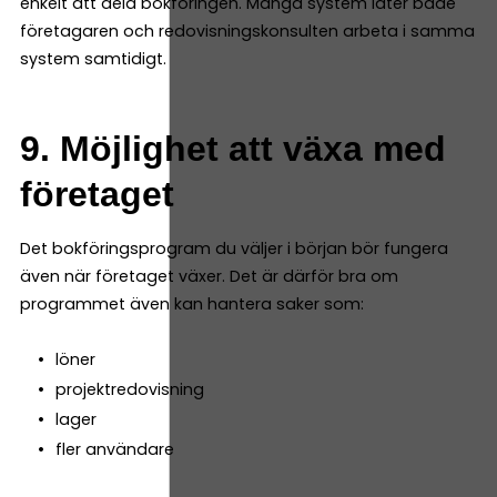
enkelt att dela bokföringen. Många system låter både
företagaren och redovisningskonsulten arbeta i samma
system samtidigt.
9. Möjlighet att växa med
företaget
Det bokföringsprogram du väljer i början bör fungera
även när företaget växer. Det är därför bra om
programmet även kan hantera saker som:
löner
projektredovisning
lager
fler användare