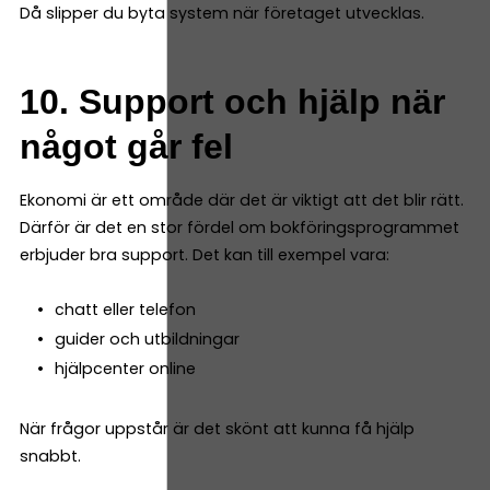
Då slipper du byta system när företaget utvecklas.
10. Support och hjälp när
något går fel
Ekonomi är ett område där det är viktigt att det blir rätt.
Därför är det en stor fördel om bokföringsprogrammet
erbjuder bra support. Det kan till exempel vara:
chatt eller telefon
guider och utbildningar
hjälpcenter online
När frågor uppstår är det skönt att kunna få hjälp
snabbt.