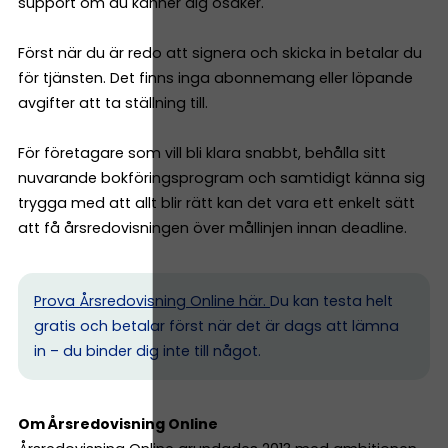
support om du känner dig osäker.
Först när du är redo att signera och skicka in betalar du
för tjänsten. Det finns inga abonnemang eller löpande
avgifter att ta ställning till.
För företagare som vill bli klara snabbt, behålla sitt
nuvarande bokföringsprogram och samtidigt känna sig
trygga med att allt blir rätt kan det vara ett enkelt sätt
att få årsredovisningen över mållinjen innan deadline.
Prova Årsredovisning Online här.
Du kan testa helt
gratis och betalar först när det är dags att lämna
in – du binder dig inte till något.
Om Årsredovisning Online