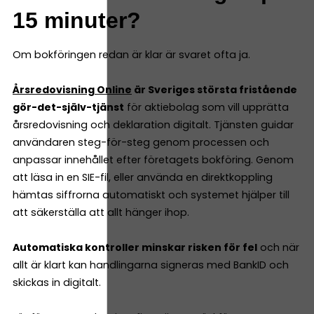
15 minuter?
Om bokföringen redan är klar är svaret ofta ja.
Årsredovisning Online
är Sveriges största fristående
gör-det-själv-tjänst
för aktiebolag som vill upprätta
årsredovisning och deklaration digitalt. Tjänsten guidar
användaren steg-för-steg genom processen och
anpassar innehållet efter företagets bokföring. Genom
att läsa in en SIE-fil, eller använda en direktkoppling
hämtas siffrorna automatiskt och systemet hjälper till
att säkerställa att allt hänger ihop.
Automatiska kontroller minskar risken för fel
och när
allt är klart kan handlingarna signeras med BankID och
skickas in digitalt.