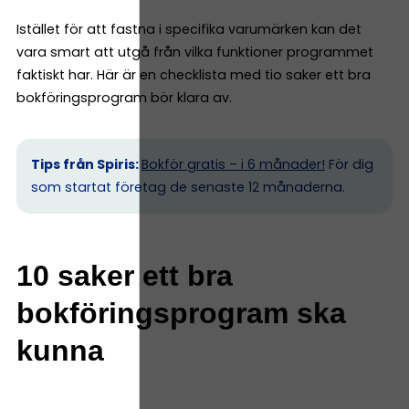
Istället för att fastna i specifika varumärken kan det
vara smart att utgå från vilka funktioner programmet
faktiskt har. Här är en checklista med tio saker ett bra
bokföringsprogram bör klara av.
Tips från Spiris:
Bokför gratis – i 6 månader!
För dig
som startat företag de senaste 12 månaderna.
10 saker ett bra
bokföringsprogram ska
kunna