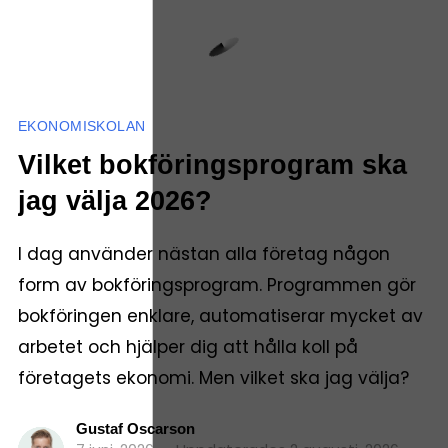
EKONOMISKOLAN
Vilket bokföringsprogram ska
jag välja 2026?
I dag använder nästan alla företag någon
form av bokföringsprogram. Programmen gör
bokföringen enklare, automatiserar mycket av
arbetet och hjälper dig att hålla koll på
företagets ekonomi. Men vilket ska jag välja?
Gustaf Oscarson