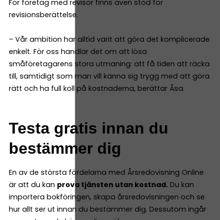
För företag med revisor finns även stöd för
revisionsberättelse.
– Vår ambition har alltid varit att göra det komplicerade
enkelt. För oss handlar det om att lösa
småföretagarens stora utmaning: att få tiden att räcka
till, samtidigt som man vill känna sig trygg med att göra
rätt och ha full koll på kostnaderna, berättar Åsa.
Testa gratis innan du
bestämmer dig
En av de största fördelarna med Årsredovisning Online
är att du kan
prova tjänsten utan kostnad.
Du kan
importera bokföringen, skapa årsredovisningen och se
hur allt ser ut innan du bestämmer dig. Dessutom ingår