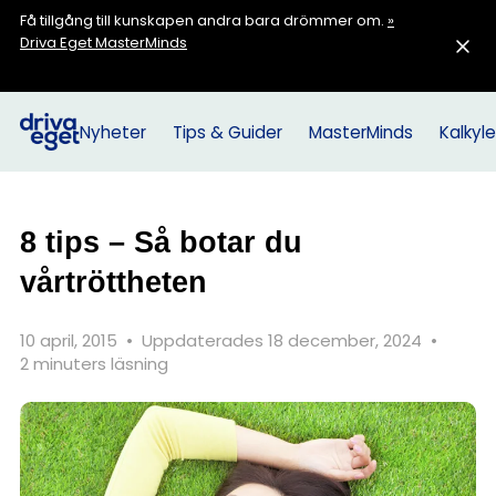
Få tillgång till kunskapen andra bara drömmer om.
»
Driva Eget MasterMinds
Nyheter
Tips & Guider
MasterMinds
Kalkyle
8 tips – Så botar du
vårtröttheten
10 april, 2015
•
Uppdaterades 18 december, 2024
•
2 minuters läsning