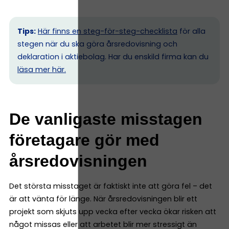
Tips:
Här finns en steg-för-steg-checklista
för alla
stegen när du ska göra årsredovisning och
deklaration i aktiebolag. Har du enskild firma kan du
l
äsa mer här.
De vanligaste misstagen
företagare gör med
årsredovisningen
Det största misstaget är faktiskt inte att göra fel – det
är att vänta för länge. När årsredovisningen blir ett
projekt som skjuts upp vecka efter vecka ökar risken att
något missas eller att arbetet blir mer stressigt än