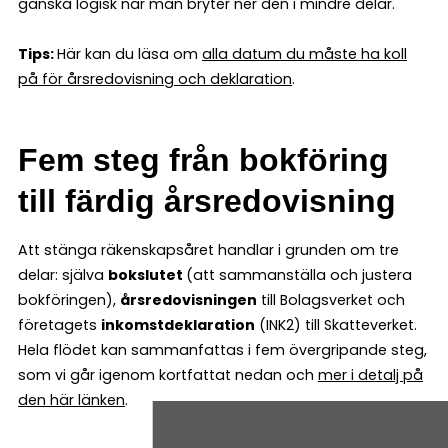
ganska logisk när man bryter ner den i mindre delar.
Tips:
Här kan du läsa om
alla datum du måste ha koll
på för årsredovisning och deklaration
.
Fem steg från bokföring
till färdig årsredovisning
Att stänga räkenskapsåret handlar i grunden om tre
delar: själva
bokslutet
(att sammanställa och justera
bokföringen),
årsredovisningen
till Bolagsverket och
företagets
inkomstdeklaration
(INK2) till Skatteverket.
Hela flödet kan sammanfattas i fem övergripande steg,
som vi går igenom kortfattat nedan och
mer i detalj på
den här länken
.