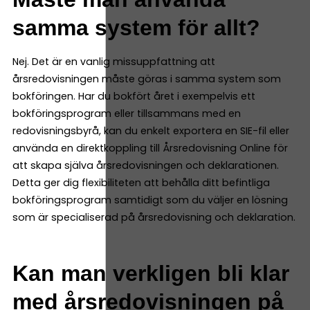
samma system för allt?
Nej. Det är en vanlig missuppfattning att
årsredovisningen måste göras i samma system som
bokföringen. Har du bokfört året i exempelvis ett
bokföringsprogram eller tillsammans med en
redovisningsbyrå, kan du enkelt exportera en SIE-fil eller
använda en direktkoppling till Årsredovisning Online för
att skapa själva årsredovisningen och deklarationen.
Detta ger dig flexibiliteten att behålla ditt befintliga
bokföringsprogram samtidigt som du väljer en lösning
som är specialiserad på årsredovisning och deklaration.
Kan man verkligen bli klar
med årsredovisningen på