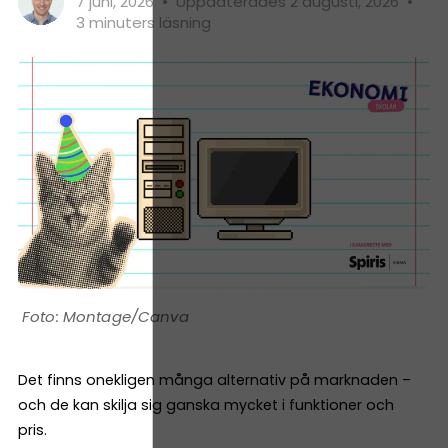
7 juni, 2026
•
Uppdaterades 2 augusti, 2026
•
3 minuters läsning
Montage/Canva
Det finns onekligen många alternativ på marknaden –
och de kan skilja sig ganska mycket i funktioner och
pris.