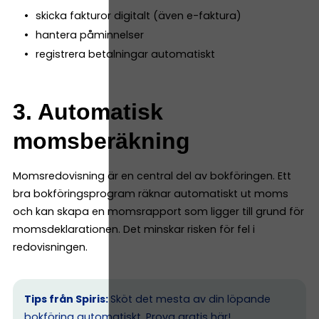
skicka fakturor digitalt (även e-faktura)
hantera påminnelser
registrera betalningar automatiskt
3. Automatisk
momsberäkning
Momsredovisning är en central del av bokföringen. Ett
bra bokföringsprogram räknar automatiskt ut moms
och kan skapa en momsrapport som ligger till grund för
momsdeklarationen. Det minskar risken för fel i
redovisningen.
Tips från Spiris:
Sköt det mesta av din löpande
bokföring automatiskt.
Prova gratis här!