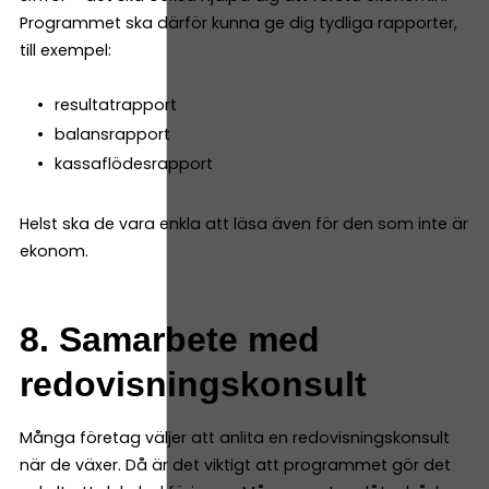
Programmet ska därför kunna ge dig tydliga rapporter,
till exempel:
resultatrapport
balansrapport
kassaflödesrapport
Helst ska de vara enkla att läsa även för den som inte är
ekonom.
8. Samarbete med
redovisningskonsult
Många företag väljer att anlita en redovisningskonsult
när de växer. Då är det viktigt att programmet gör det