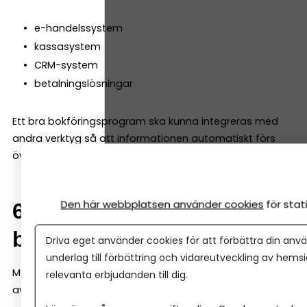
e-handelssystem
kassasystem
CRM-system
betalningslösningar
Ett bra bokföringsprogram ska kunna integreras med
andra verktyg så att informationen automatiskt förs
över till bokföringen.
Den här webbplatsen använder cookies
för sta
6. Automatisering av
bokföringen
Driva eget använder cookies för att förbättra din anvä
underlag till förbättring och vidareutveckling av hems
Moderna bokföringsprogram kan automatisera mycket
relevanta erbjudanden till dig.
av bokföringen. Till exempel kan systemet: