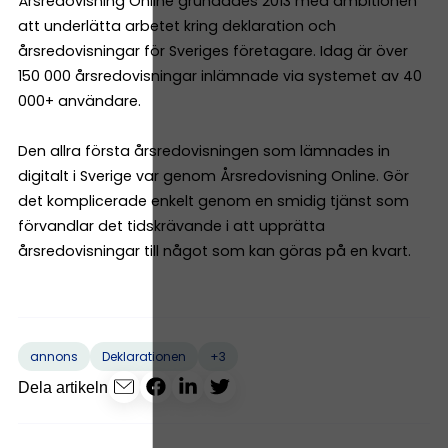
Årsredovisning Online grundades 2013 med ambitionen
att underlätta arbetet kring deklaration och
årsredovisningar för Sveriges företagare. Idag är över
150 000 årsredovisningar inlämnade via systemet av 40
000+ användare.
Den allra första årsredovisningen som lämnades in
digitalt i Sverige var genom Årsredovisning Online. Gör
det komplicerade enkelt genom en smidig tjänst som
förvandlar det tidskrävande i att upprätta
årsredovisningar till något som kan göras på en kvart.
+3
annons
Deklarationen
Dela artikeln