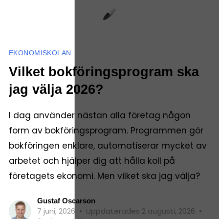
EKONOMISKOLAN
Vilket bokföringsprogram ska
jag välja 2026?
I dag använder nästan alla företag någon
form av bokföringsprogram. Programmen gör
bokföringen enklare, automatiserar mycket av
arbetet och hjälper dig att hålla koll på
företagets ekonomi. Men vilket ska jag välja?
Gustaf Oscarson
7 juni, 2026
•
Uppdaterades 2 augusti, 2026
•