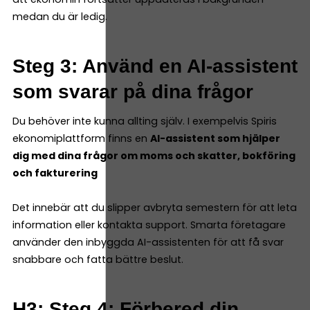
medan du är ledig.
Steg 3: Använd en AI-assistent
som svarar på dina frågor
Du behöver inte kunna allting själv. I exempelvis Spiris
ekonomiplattform finns en
AI-assistent som hjälper
dig med dina frågor om moms och skatter, bokföring
och fakturering
Det innebär att du slipper avbryta semestern för att leta
information eller kontakta support. Smarta företagare
använder den inbyggda AI-assistenten för att få svar
snabbare och fatta bättre beslut.
H3: Steg 4: Förbered din