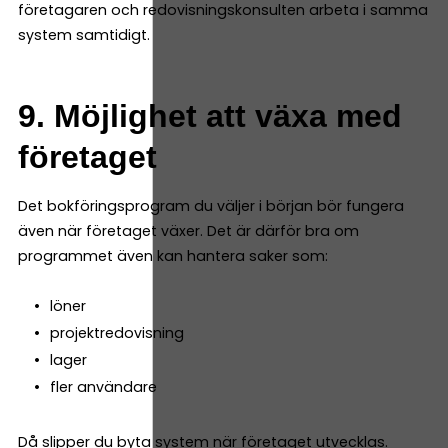
företagaren och redovisningskonsulten arbeta i samma
system samtidigt.
9. Möjlighet att växa med
företaget
Det bokföringsprogram du väljer i början bör fungera
även när företaget växer. Det är därför bra om
programmet även kan hantera saker som:
löner
projektredovisning
lager
fler användare
Då slipper du byta system när företaget utvecklas.