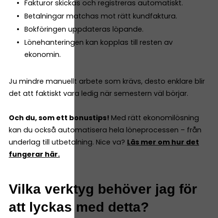
Fakturor skickas och registreras automatiskt.
Betalningar matchas mot rätt kundfaktura.
Bokföringen uppdateras löpande.
Lönehanteringen kan kopplas till resten av
ekonomin.
Ju mindre manuellt arbete som krävs, desto enklare blir
det att faktiskt vara ledig när semestern väl börjar.
Och du, som ett bonustips!
Med rätt ekonomilösning
kan du också automatisera hela löneprocessen – från
underlag till utbetalning. Nice va?
Läs mer om hur det
fungerar här.
Vilka verktyg behöver jag för
att lyckas med detta?