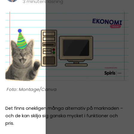
3 minuters läsning
Montage/Canva
Det finns onekligen många alternativ på marknaden –
och de kan skilja sig ganska mycket i funktioner och
pris.