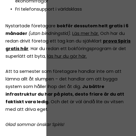
ekonomifrågor
Fri telefonsupport i världsklass
Nystartade företagare
bokför dessutom helt gratis i 6
månader
(utan bindningstid)
.
Läs mer här.
Och har du
redan drivit företag ett tag kan du självklart
prova Spiris
gratis här
. Har du redan ett bokföringsprogram är det
superlätt att byta,
läs hur du gör här.
Att ta semester som företagare handlar inte om att
lämna allt åt slumpen – det handlar om att bygga
system som håller ihop det åt dig.
Ju bättre
infrastruktur du har på plats, desto friare är du att
faktiskt vara ledig.
Och det är väl ändå lite av vitsen
med att driva eget.
Glad sommar önskar Spiris!