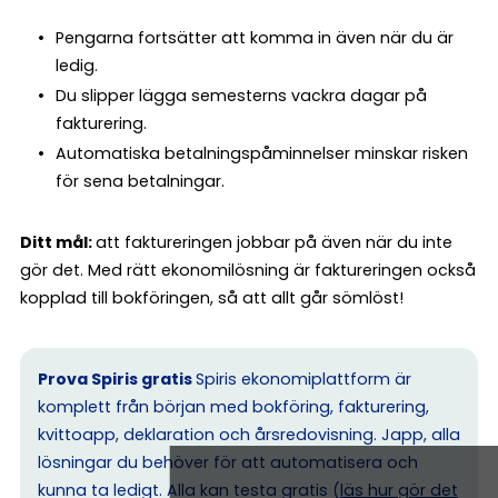
Pengarna fortsätter att komma in även när du är
ledig.
Du slipper lägga semesterns vackra dagar på
fakturering.
Automatiska betalningspåminnelser minskar risken
för sena betalningar.
Ditt mål:
att faktureringen jobbar på även när du inte
gör det. Med rätt ekonomilösning är faktureringen också
kopplad till bokföringen, så att allt går sömlöst!
Prova Spiris gratis
Spiris ekonomiplattform är
komplett från början med bokföring, fakturering,
kvittoapp, deklaration och årsredovisning. Japp, alla
lösningar du behöver för att automatisera och
kunna ta ledigt. Alla kan testa gratis (
läs hur gör det