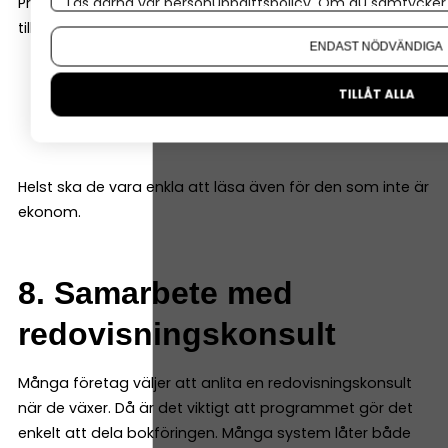
Läs gärna vår
personuppgiftspolicy
. Om du samtycker t
Programmet ska därför kunna ge dig tydliga rapporter,
Om du vill ändra ditt val i efterhand hittar du den möjl
till exempel:
ENDAST NÖDVÄNDIGA
resultatrapport
TILLÅT ALLA
balansrapport
kassaflödesrapport
Helst ska de vara enkla att läsa även för den som inte är
ekonom.
8. Samarbete med
redovisningskonsult
Många företag väljer att anlita en redovisningskonsult
när de växer. Då är det viktigt att programmet gör det
enkelt att dela bokföringen. Många system låter både