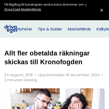
Få tillgång till kunskapen andra bara drömmer om.
»
Driva Eget MasterMinds
Nyheter
Tips & Guider
MasterMinds
Kalkyle
Allt fler obetalda räkningar
skickas till Kronofogden
24 augusti, 2018
•
Uppdaterades 18 december, 2024
•
2 minuters läsning