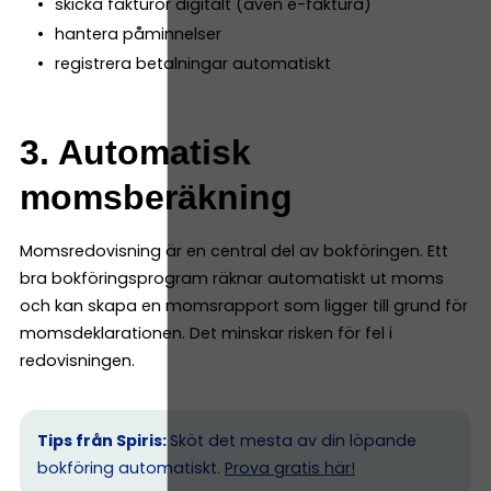
skicka fakturor digitalt (även e-faktura)
hantera påminnelser
registrera betalningar automatiskt
3. Automatisk
momsberäkning
Momsredovisning är en central del av bokföringen. Ett
bra bokföringsprogram räknar automatiskt ut moms
och kan skapa en momsrapport som ligger till grund för
momsdeklarationen. Det minskar risken för fel i
redovisningen.
Tips från Spiris:
Sköt det mesta av din löpande
bokföring automatiskt.
Prova gratis här!