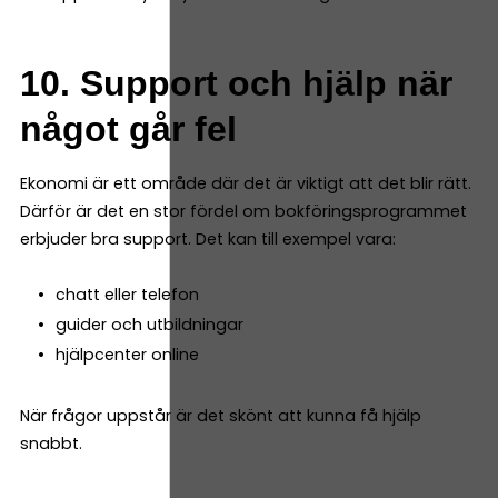
10. Support och hjälp när
något går fel
Ekonomi är ett område där det är viktigt att det blir rätt.
Därför är det en stor fördel om bokföringsprogrammet
erbjuder bra support. Det kan till exempel vara:
chatt eller telefon
guider och utbildningar
hjälpcenter online
När frågor uppstår är det skönt att kunna få hjälp
snabbt.