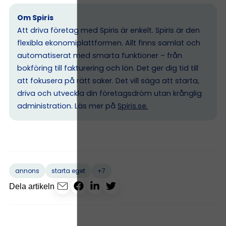
Om Spiris
Att driva företag med Spiris är enkelt. Spiris är den
flexibla ekonomiplattformen. Allt finns samlat och
automatiserat med smarta funktioner – från
bokföring till fakturering och lön. Det ger dig tid till
att fokusera på rätt saker. Det vill säga att starta,
driva och utveckla din företagsdröm utan krånglig
administration. Läs mer på
Spiris.se
.
+7
annons
starta eget
Dela artikeln