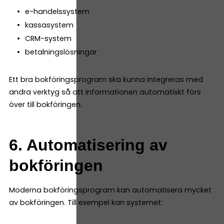
e-handelssystem
kassasystem
CRM-system
betalningslösningar
Ett bra bokföringsprogram ska kunna integreras med
andra verktyg så att informationen automatiskt förs
över till bokföringen.
6. Automatisering av
bokföringen
Moderna bokföringsprogram kan automatisera mycket
av bokföringen. Till exempel kan systemet: