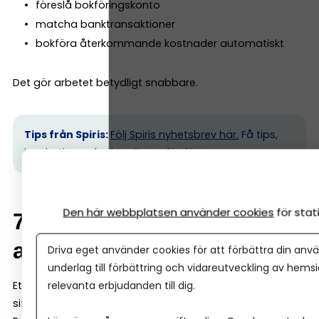
föreslå bokföringskonto
matcha banktransaktioner
bokföra återkommande kostnader automatiskt
Det gör arbetet betydligt snabbare.
Tips från Spiris:
Följ Spiris nyhetsbrev här.
Få tips,
inspiration och aktualiteter för företagare.
Den här webbplatsen använder cookies
för sta
7. Rapporter som är lätta
att förstå
Driva eget använder cookies för att förbättra din anvä
underlag till förbättring och vidareutveckling av hems
relevanta erbjudanden till dig.
Ett bra bokföringsprogram ska inte bara registrera
siffror – det ska också hjälpa dig att förstå ekonomin.