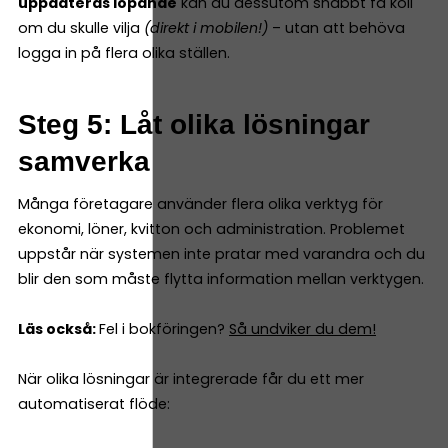
uppdateras löpande
kan du dessutom snabbt få koll
om du skulle vilja
(direkt i mobilen!)
– utan att behöva
logga in på flera olika ställen.
Steg 5: Låt olika lösningar
samverka
Många företagare använder flera olika verktyg för
ekonomi, löner, kvitton och administration. Problemet
uppstår när systemen inte pratar med varandra och du
blir den som måste flytta information mellan verktygen.
Läs också:
Fel i bokföringen?
Så undviker du dem!
När olika lösningar är integrerade får du ett mer
automatiserat flöde: