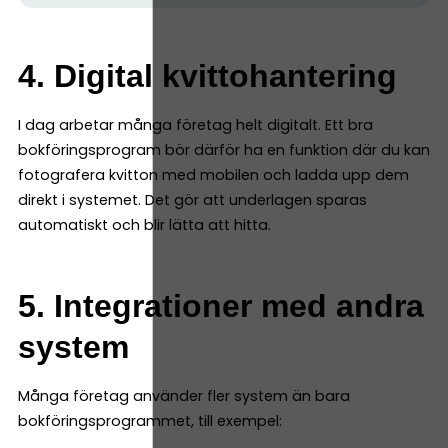
4. Digital kvittohantering
I dag arbetar många företag helt digitalt. Ett bra
bokföringsprogram bör därför ha en funktion där du kan
fotografera kvitton med mobilen och ladda upp dem
direkt i systemet. Det gör att underlagen sparas
automatiskt och blir lätta att hitta.
5. Integrationer med andra
system
Många företag använder fler system än bara
bokföringsprogrammet, till exempel: