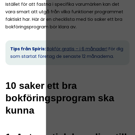
Istället för att fastna i specifika varumärken kan det
vara smart att utgå från vilka funktioner programmet
faktiskt har. Här är en checklista med tio saker ett bra
bokföringsprogram bör klara av.
Tips från Spiris:
Bokför gratis – i 6 månader!
För dig
som startat företag de senaste 12 månaderna.
10 saker ett bra
bokföringsprogram ska
kunna