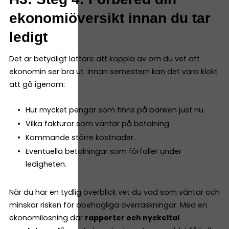
ekonomiöversikt innan du tar
ledigt
Det är betydligt lättare att koppla av om du vet att
ekonomin ser bra ut. Innan semestern kan det vara klokt
att gå igenom:
Hur mycket pengar som finns på banken just nu.
Vilka fakturor som väntar på betalning.
Kommande större kostnader.
Eventuella betalningar som förfaller under
ledigheten.
När du har en tydlig överblick vet du vad som väntar och
minskar risken för obehagliga överraskningar. Med en
ekonomilösning där
rapporter och nyckeltal