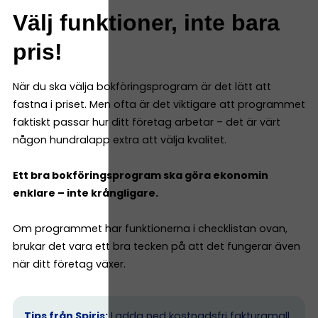
Välj funktioner, inte bara
pris!
När du ska välja bokföringsprogram är det lätt att
fastna i priset. Men ofta är det viktigare att programmet
faktiskt passar hur ditt företag arbetar – det är värt
någon hundralapp extra att välja kvalitet.
Ett bra bokföringsprogram ska göra ekonomin
enklare – inte krångligare.
Om programmet har funktionerna i checklistan ovan,
brukar det vara ett bra tecken på att det fungerar även
när ditt företag växer.
Tips från Spiris:
Ladda ned kostnadsfri fakturamall,