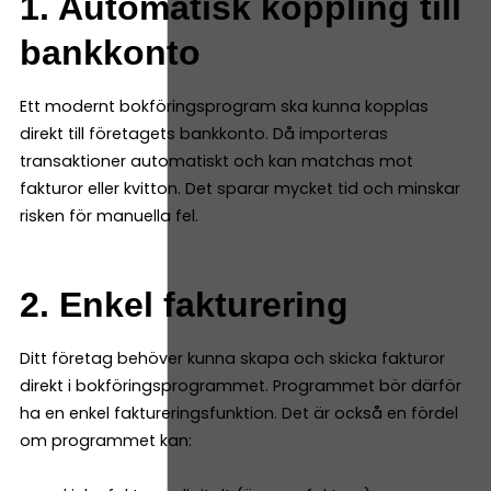
1. Automatisk koppling till
bankkonto
Ett modernt bokföringsprogram ska kunna kopplas
direkt till företagets bankkonto. Då importeras
transaktioner automatiskt och kan matchas mot
fakturor eller kvitton. Det sparar mycket tid och minskar
risken för manuella fel.
2. Enkel fakturering
Ditt företag behöver kunna skapa och skicka fakturor
direkt i bokföringsprogrammet. Programmet bör därför
ha en enkel faktureringsfunktion. Det är också en fördel
om programmet kan: