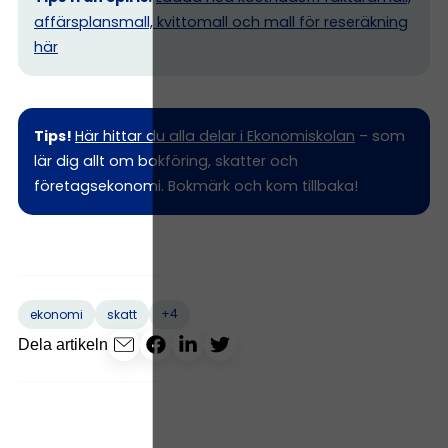
affärsplansmall, kvittomall och mall för reseräkning
här
Tips!
Här hittar du alla delar i Ekonomiskolan
– som
lär dig allt om bokföring, skatter och
företagsekonomi. Bokmärk och kom tillbaka!
+4
ekonomi
skatt
Dela artikeln