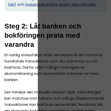
här
) och
nystartade bokför gratis i sex månader.
Steg 2: Låt banken och
bokföringen prata med
varandra
En vanlig stressfaktor efter semestern är att mötas av
hundratals transaktioner som ska stämmas av och
bokföras. Därför väljer många företagare en
ekonomilösning som automatiskt stämmer av med
banken.
Det minskar det manuella arbetet rejält. Inbetalningar
kan matchas mot fakturor och många återkommande
transaktioner kan bokföras automatiskt. Resultatet blir
att ekonomin fortsätter uppdateras i bakgrunden