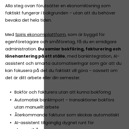
Alla steg ovan förutsätter en ekonomilösning som
faktiskt fungerar i bakgrunden – utan att du behöver
bevaka det hela tiden.
Med
Spiris ekonomiplattform
, som är byggd för
egenföretagare och småföretag, få du en smidigare
administration.
Du samlar bokföring, fakturering och
lönehantering på ett ställe
, med bankintegration, AI-
assistent och smarta automatiseringar som gör att du
kan fokusera på det du faktiskt vill göra – oavsett om
det är ditt arbete eller din semester.
Bokför och fakturera utan att kunna bokföring
Automatisk bankimport – transaktioner bokförs
utan manuellt arbete
Återkommande fakturor som skickas automatiskt
AI-assistent tillgänglig dygnet runt för