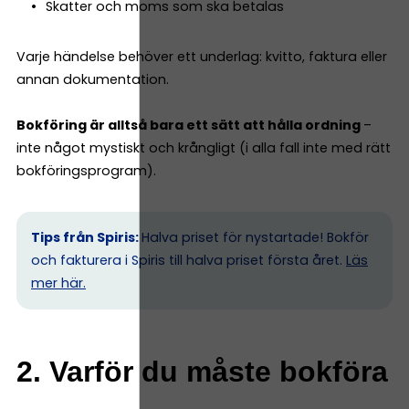
Skatter och moms som ska betalas
Varje händelse behöver ett underlag: kvitto, faktura eller
annan dokumentation.
Bokföring är alltså bara ett sätt att hålla ordning
–
inte något mystiskt och krångligt (i alla fall inte med rätt
bokföringsprogram).
Tips från Spiris:
Halva priset för nystartade! Bokför
och fakturera i Spiris till halva priset första året.
Läs
mer här.
2. Varför du måste bokföra