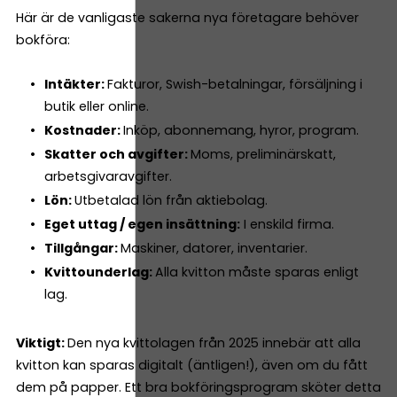
Här är de vanligaste sakerna nya företagare behöver
bokföra:
Intäkter:
Fakturor, Swish-betalningar, försäljning i
butik eller online.
Kostnader:
Inköp, abonnemang, hyror, program.
Skatter och avgifter:
Moms, preliminärskatt,
arbetsgivaravgifter.
Lön:
Utbetalad lön från aktiebolag.
Eget uttag / egen insättning:
I enskild firma.
Tillgångar:
Maskiner, datorer, inventarier.
Kvittounderlag:
Alla kvitton måste sparas enligt
lag.
Viktigt:
Den nya kvittolagen från 2025 innebär att alla
kvitton kan sparas digitalt (äntligen!), även om du fått
dem på papper. Ett bra bokföringsprogram sköter detta