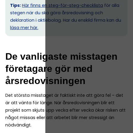
Tips:
Här finns en steg-för-steg-checklista
för alla
stegen när du ska göra årsredovisning och
deklaration i aktiebolag. Har du enskild firma kan du
l
äsa mer här.
De vanligaste misstagen
företagare gör med
årsredovisningen
Det största misstaget är faktiskt inte att göra fel – det
är att vänta för länge. När årsredovisningen blir ett
projekt som skjuts upp vecka efter vecka ökar risken att
något missas eller att arbetet blir mer stressigt än
nödvändigt.