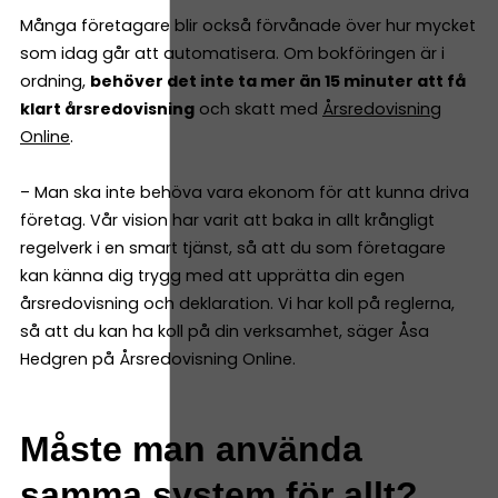
Många företagare blir också förvånade över hur mycket
som idag går att automatisera. Om bokföringen är i
ordning,
behöver det inte ta mer än 15 minuter att få
klart årsredovisning
och skatt med
Årsredovisning
Online
.
– Man ska inte behöva vara ekonom för att kunna driva
företag. Vår vision har varit att baka in allt krångligt
regelverk i en smart tjänst, så att du som företagare
kan känna dig trygg med att upprätta din egen
årsredovisning och deklaration. Vi har koll på reglerna,
så att du kan ha koll på din verksamhet, säger Åsa
Hedgren på Årsredovisning Online.
Måste man använda
samma system för allt?