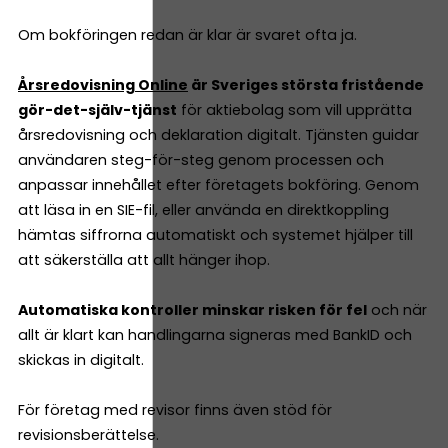
Om bokföringen redan är klar är svaret ofta ja.
Årsredovisning Online
är Sveriges största fristående
gör-det-själv-tjänst
för aktiebolag som vill upprätta
årsredovisning och deklaration digitalt. Tjänsten guidar
användaren steg-för-steg genom processen och
anpassar innehållet efter företagets bokföring. Genom
att läsa in en SIE-fil, eller använda en direktkoppling
hämtas siffrorna automatiskt och systemet hjälper till
att säkerställa att allt hänger ihop.
Automatiska kontroller minskar risken för fel
och när
allt är klart kan handlingarna signeras med BankID och
skickas in digitalt.
För företag med revisor finns även stöd för
revisionsberättelse.