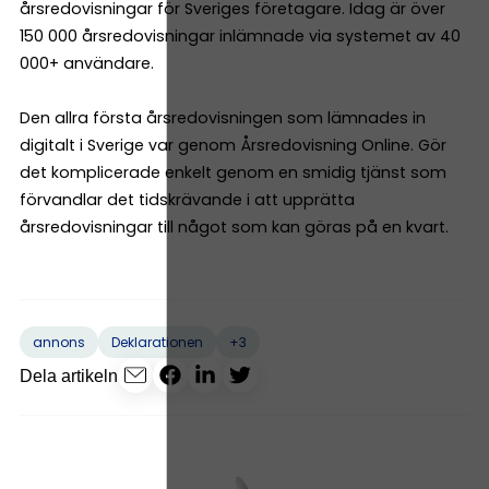
årsredovisningar för Sveriges företagare. Idag är över
150 000 årsredovisningar inlämnade via systemet av 40
000+ användare.
Den allra första årsredovisningen som lämnades in
digitalt i Sverige var genom Årsredovisning Online. Gör
det komplicerade enkelt genom en smidig tjänst som
förvandlar det tidskrävande i att upprätta
årsredovisningar till något som kan göras på en kvart.
+3
annons
Deklarationen
Dela artikeln