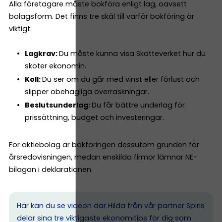
Alla företagare måste bokföra enligt lag, oavsett
bolagsform. Det finns tre skäl till varför bokföring är
viktigt:
Lagkrav:
Du måste kunna visa Skatteverket hur du
sköter ekonomin.
Koll:
Du ser om du går med vinst eller förlust och
slipper obehagliga överraskningar.
Beslutsunderlag:
Du får bättre underlag för
prissättning, budget och investeringar.
För aktiebolag är bokföringen dessutom grunden för
årsredovisningen, medan enskilda firmor lämnar NE-
bilagan i deklarationen.
Här kan du se videon där Hilda från vår partner Spiris
delar sina tre viktigaste ekonomitips för dig som