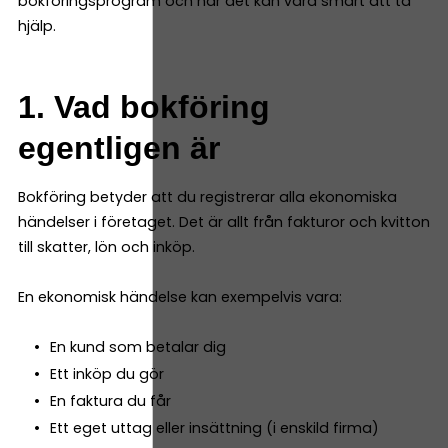
bokföringsprogram och när det kan vara smart att ta
hjälp.
1. Vad bokföring
egentligen är
Bokföring betyder att du registrerar alla ekonomiska
händelser i företaget. Det är allt från fakturor och kvitton
till skatter, lön och inköp.
En ekonomisk händelse kan exempelvis vara:
En kund som betalar dig
Ett inköp du gör
En faktura du får
Ett eget uttag eller insättning (i enskild firma)