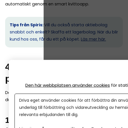
automatiskt genom en smart kvittoapp.
Tips från Spiris:
Vill du också starta aktiebolag
snabbt och enkelt? Skaffa ett lagerbolag. När du blir
kund hos oss, får du ett på köpet.
Läs mer här.
4. Så fungerar bokföring i
praktiken (steg för steg)
Den här webbplatsen använder cookies
för sta
Det är här många tror att bokföring blir svårt. Men gör
du det enkelt, så är det enkelt. Här är grunderna:
Driva eget använder cookies för att förbättra din anvä
underlag till förbättring och vidareutveckling av hems
relevanta erbjudanden till dig.
1. Samla alla kvitton och