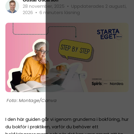
28 november, 2025
•
Uppdaterades 2 augusti,
2026
•
6 minuters läsning
Montage/Canva
I den här guiden går vi igenom grunderna i bokföring, hur
du bokför i praktiken, varför du behöver ett