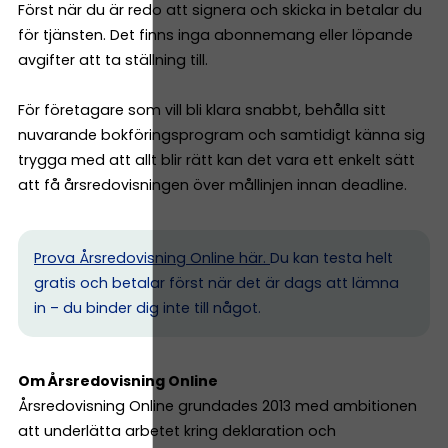
Först när du är redo att signera och skicka in betalar du
för tjänsten. Det finns inga abonnemang eller löpande
avgifter att ta ställning till.
För företagare som vill bli klara snabbt, behålla sitt
nuvarande bokföringsprogram och samtidigt känna sig
trygga med att allt blir rätt kan det vara ett enkelt sätt
att få årsredovisningen över mållinjen innan deadline.
Prova Årsredovisning Online här.
Du kan testa helt
gratis och betalar först när det är dags att lämna
in – du binder dig inte till något.
Om Årsredovisning Online
Årsredovisning Online grundades 2013 med ambitionen
att underlätta arbetet kring deklaration och