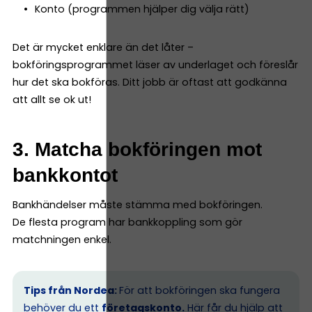
Konto (programmen hjälper dig välja rätt)
Det är mycket enklare än det låter –
bokföringsprogrammet läser av underlaget och föreslår
hur det ska bokföras. Ditt jobb är oftast att godkänna
att allt se ok ut!
3. Matcha bokföringen mot
bankkontot
Bankhändelser måste stämma med bokföringen.
De flesta program har bankkoppling som gör
matchningen enkel.
Tips från Nordea:
För att bokföringen ska fungera
behöver du ett
företagskonto.
Här får du hjälp att