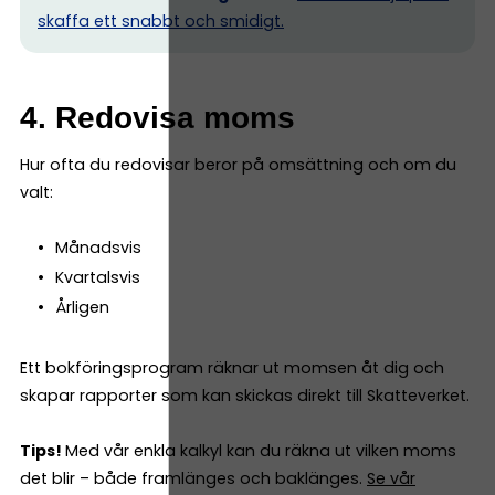
skaffa ett snabbt och smidigt.
4. Redovisa moms
Hur ofta du redovisar beror på omsättning och om du
valt:
Månadsvis
Kvartalsvis
Årligen
Ett bokföringsprogram räknar ut momsen åt dig och
skapar rapporter som kan skickas direkt till Skatteverket.
Tips!
Med vår enkla kalkyl kan du räkna ut vilken moms
det blir – både framlänges och baklänges.
Se vår