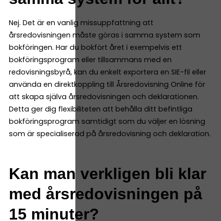
Nej. Det är en vanlig missuppfattning att
årsredovisningen måste göras i samma system som
bokföringen. Har du bokfört året i exempelvis ett
bokföringsprogram eller tillsammans med en
redovisningsbyrå, kan du enkelt exportera en SIE-fil eller
använda en direktkoppling till Årsredovisning Online för
att skapa själva årsredovisningen och deklarationen.
Detta ger dig flexibiliteten att behålla ditt befintliga
bokföringsprogram samtidigt som du väljer en lösning
som är specialiserad på årsredovisning och deklaration.
Kan man verkligen bli klar
med årsredovisningen på
15 minuter?