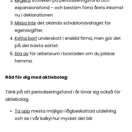
Reglera
storleken på periodiseringsfond och
expansionsfond – och bestäm förra årets inkomst
nu i deklarationen.
Missa inte
det okända schablonavdraget för
egenavgifter.
Kvitta bort
underskott i enskild firma, men gör det
på det bästa sättet.
Dra av
för arbetsrum i bostaden om du jobbar
hemma.
Råd för dig med aktiebolag:
Tänk på att periodiseringsfond i år lönar sig också för
aktiebolag.
Ta upp
mesta möjliga i lågbeskattad utdelning
och se i vår kalkyl hur mycket det blir.