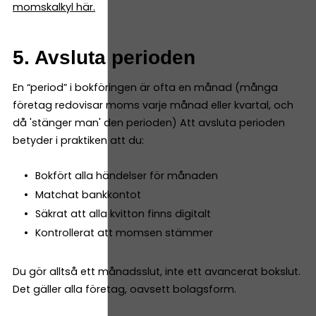
momskalkyl här.
5. Avsluta perioden
En “period” i bokföringen är ofta en månad (många
företag redovisar moms varje månad eller kvartal, och
då 'stänger man' den perioden) Att avsluta perioden
betyder i praktiken att du:
Bokfört alla händelser för månaden
Matchat bankkontot
Säkrat att alla kvitton finns digitalt
Kontrollerat att momsen stämmer
Du gör alltså ett månadsslut, inte ett avancerat bokslut.
Det gäller alla företag, oavsett bolagsform.