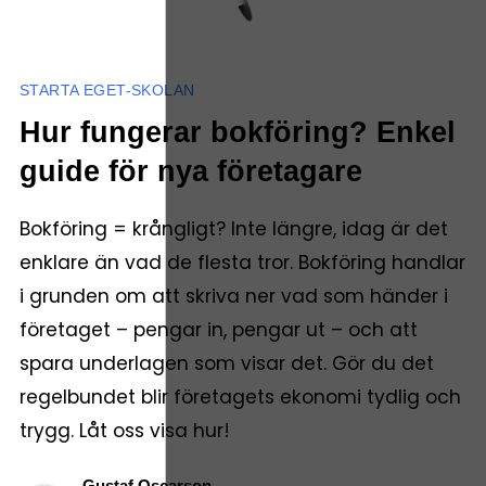
STARTA EGET-SKOLAN
Hur fungerar bokföring? Enkel
guide för nya företagare
Bokföring = krångligt? Inte längre, idag är det
enklare än vad de flesta tror. Bokföring handlar
i grunden om att skriva ner vad som händer i
företaget – pengar in, pengar ut – och att
spara underlagen som visar det. Gör du det
regelbundet blir företagets ekonomi tydlig och
trygg. Låt oss visa hur!
Gustaf Oscarson