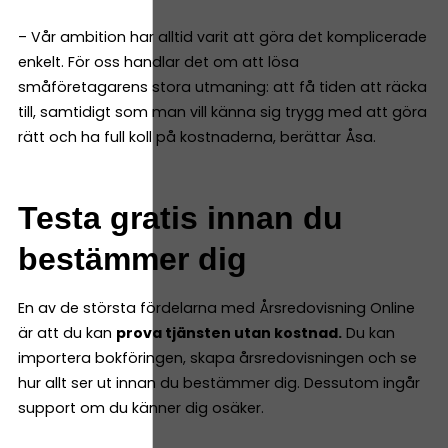
– Vår ambition har alltid varit att göra det komplicerade
enkelt. För oss handlar det om att lösa
småföretagarens stora utmaning: att få tiden att räcka
till, samtidigt som man vill känna sig trygg med att göra
rätt och ha full koll på kostnaderna, berättar Åsa.
Testa gratis innan du
bestämmer dig
En av de största fördelarna med Årsredovisning Online
är att du kan
prova tjänsten utan kostnad.
Du kan
importera bokföringen, skapa årsredovisningen och se
hur allt ser ut innan du bestämmer dig. Dessutom ingår
support om du känner dig osäker.