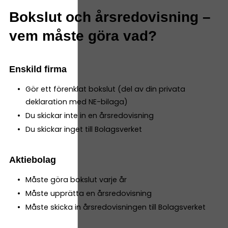
Bokslut och årsredovisning –
vem måste göra vad?
Enskild firma
Gör ett förenklat bokslut (del av din privata
deklaration med NE-bilaga)
Du skickar inte in en årsredovisning
Du skickar inget till Bolagsverket
Aktiebolag
Måste göra bokslut varje år
Måste upprätta en årsredovisning
Måste skicka in årsredovisningen till Bolagsverket