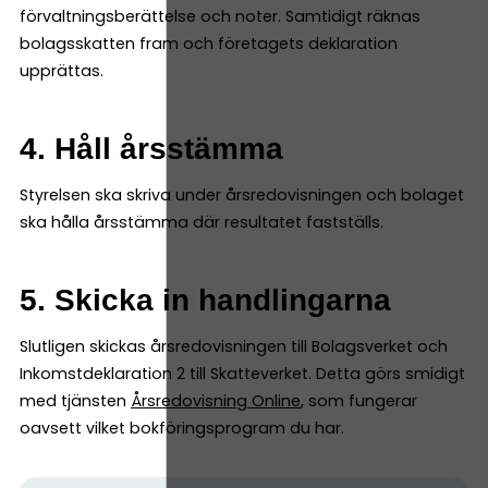
förvaltningsberättelse och noter. Samtidigt räknas
bolagsskatten fram och företagets deklaration
upprättas.
4. Håll årsstämma
Styrelsen ska skriva under årsredovisningen och bolaget
ska hålla årsstämma där resultatet fastställs.
5. Skicka in handlingarna
Slutligen skickas årsredovisningen till Bolagsverket och
Inkomstdeklaration 2 till Skatteverket. Detta görs smidigt
med tjänsten
Årsredovisning Online
, som fungerar
oavsett vilket bokföringsprogram du har.