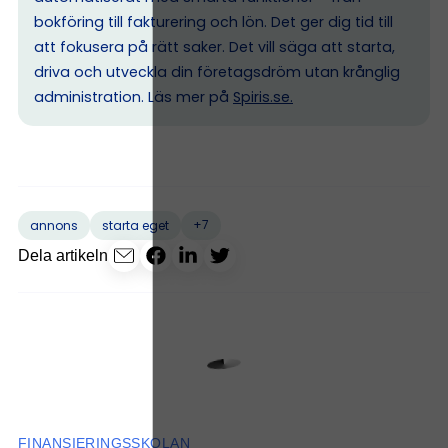
bokföring till fakturering och lön. Det ger dig tid till
att fokusera på rätt saker. Det vill säga att starta,
driva och utveckla din företagsdröm utan krånglig
administration. Läs mer på
Spiris.se
.
+7
annons
starta eget
Dela artikeln
FINANSIERINGSSKOLAN