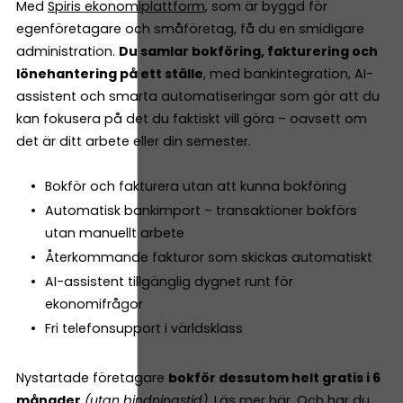
Med
Spiris ekonomiplattform
, som är byggd för
egenföretagare och småföretag, få du en smidigare
administration.
Du samlar bokföring, fakturering och
lönehantering på ett ställe
, med bankintegration, AI-
assistent och smarta automatiseringar som gör att du
kan fokusera på det du faktiskt vill göra – oavsett om
det är ditt arbete eller din semester.
Bokför och fakturera utan att kunna bokföring
Automatisk bankimport – transaktioner bokförs
utan manuellt arbete
Återkommande fakturor som skickas automatiskt
AI-assistent tillgänglig dygnet runt för
ekonomifrågor
Fri telefonsupport i världsklass
Nystartade företagare
bokför dessutom helt gratis i 6
månader
(utan bindningstid)
.
Läs mer här.
Och har du