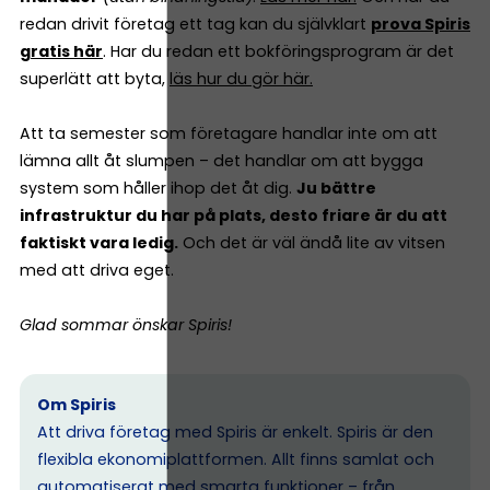
redan drivit företag ett tag kan du självklart
prova Spiris
gratis här
. Har du redan ett bokföringsprogram är det
superlätt att byta,
läs hur du gör här.
Att ta semester som företagare handlar inte om att
lämna allt åt slumpen – det handlar om att bygga
system som håller ihop det åt dig.
Ju bättre
infrastruktur du har på plats, desto friare är du att
faktiskt vara ledig.
Och det är väl ändå lite av vitsen
med att driva eget.
Glad sommar önskar Spiris!
Om Spiris
Att driva företag med Spiris är enkelt. Spiris är den
flexibla ekonomiplattformen. Allt finns samlat och
automatiserat med smarta funktioner – från