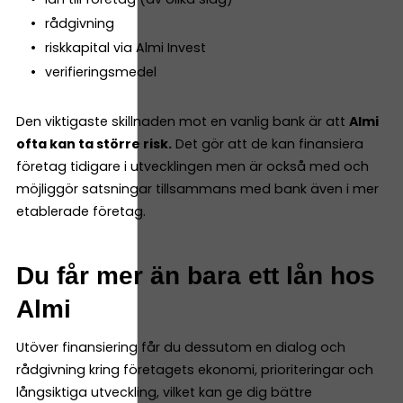
rådgivning
riskkapital via Almi Invest
verifieringsmedel
Den viktigaste skillnaden mot en vanlig bank är att
Almi
ofta kan ta större risk.
Det gör att de kan finansiera
företag tidigare i utvecklingen men är också med och
möjliggör satsningar tillsammans med bank även i mer
etablerade företag.
Du får mer än bara ett lån hos
Almi
Utöver finansiering får du dessutom en dialog och
rådgivning kring företagets ekonomi, prioriteringar och
långsiktiga utveckling, vilket kan ge dig bättre