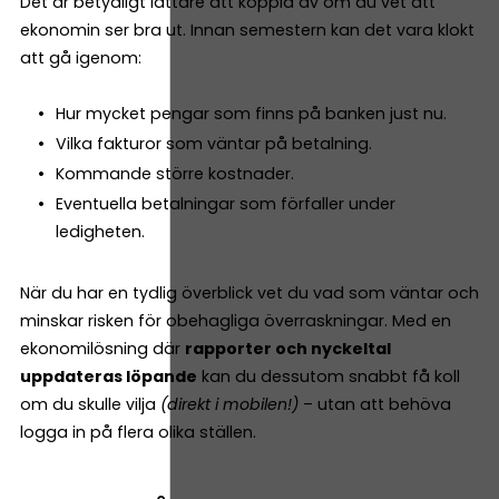
Det är betydligt lättare att koppla av om du vet att
ekonomin ser bra ut. Innan semestern kan det vara klokt
att gå igenom:
Hur mycket pengar som finns på banken just nu.
Vilka fakturor som väntar på betalning.
Kommande större kostnader.
Eventuella betalningar som förfaller under
ledigheten.
När du har en tydlig överblick vet du vad som väntar och
minskar risken för obehagliga överraskningar. Med en
ekonomilösning där
rapporter och nyckeltal
uppdateras löpande
kan du dessutom snabbt få koll
om du skulle vilja
(direkt i mobilen!)
– utan att behöva
logga in på flera olika ställen.