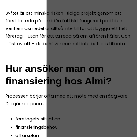
Syftet är att minska risken i tidiga projekt genom att
först ta reda på om idén faktiskt fungerar i praktiken.
Verifieringsmedel är alltså inte till för att bygga ett helt
företag – utan för att ta reda på om affären håller. Och
bäst av allt – de behöver normalt inte betalas tillbaka.
Hur ansöker man om
finansiering hos Almi?
Processen börjar ofta med ett möte med en rådgivare.
Då går ni igenom:
företagets situation
finansieringsbehov
affärsplan