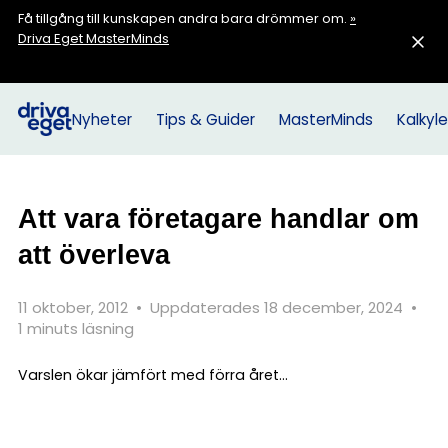
Få tillgång till kunskapen andra bara drömmer om.
»
Driva Eget MasterMinds
Nyheter
Tips & Guider
MasterMinds
Kalkyle
Att vara företagare handlar om
att överleva
11 oktober, 2012
•
Uppdaterades 18 december, 2024
•
1 minuts läsning
Varslen ökar jämfört med förra året...