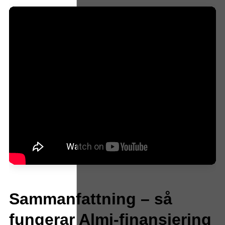
Sammanfattning – så
fungerar Almi-finansiering