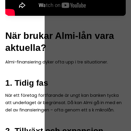
När brukar Almi-lån vara
aktuella?
Almi-finansiering dyker ofta upp i tre situationer.
1. Tidig fas
När ett företag fortfarande är ungt kan banken tycka
att underlaget är begränsat. Då kan Almi gå in med en
del av finansieringen – ofta genom ett s k mikrolån.
2. Tillväxt och expansion