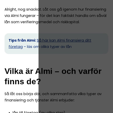
Alright, nog snackat. Låt oss gå igenom hur finansiering
via Almi fungerar – för det kan faktiskt handla om såväl
lån som verifieringsmedel och riskkapital.
Tips från Almi:
Så här kan Almi finansiera ditt
företag
– läs om olika typer av lån
Vilka är Almi – och varför
finns de?
Så låt oss börja där, och sammanfatta vilka typer av
finansiering och tjänster Almi erbjuder:
lån till företag (av olika slag)