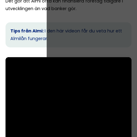
Det gör att Almi ofta kan finansiera företag tidigare i
utvecklingen än vad banker gör.
Tips från Almi:
I den här videon får du veta hur ett
Almilån fungerar.