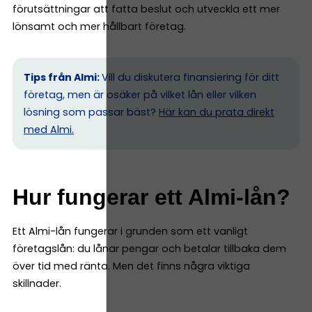
förutsättningar att fatta beslut och utveckla ett mer
lönsamt och mer hållbart företag.
Tips från Almi:
Vill du diskutera finansiering för ditt
företag, men är osäker på vilket lån eller vilken
lösning som passar bäst?
Här kan du prata direkt
med Almi.
Hur fungerar ett Almi-lån?
Ett Almi-lån fungerar i grunden som ett vanligt
företagslån: du lånar pengar och betalar tillbaka dem
över tid med ränta. Men det finns några viktiga
skillnader.