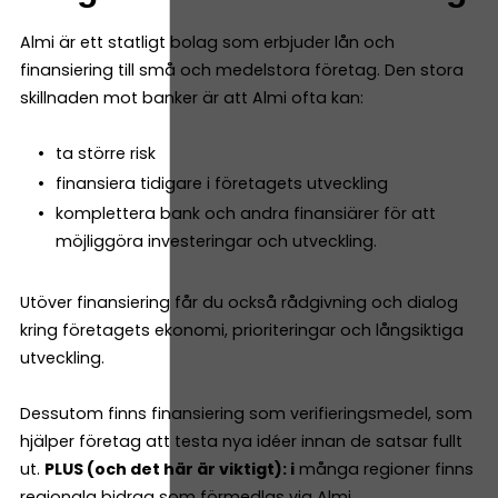
Almi är ett statligt bolag som erbjuder lån och
finansiering till små och medelstora företag. Den stora
skillnaden mot banker är att Almi ofta kan:
ta större risk
finansiera tidigare i företagets utveckling
komplettera bank och andra finansiärer för att
möjliggöra investeringar och utveckling.
Utöver finansiering får du också rådgivning och dialog
kring företagets ekonomi, prioriteringar och långsiktiga
utveckling.
Dessutom finns finansiering som verifieringsmedel, som
hjälper företag att testa nya idéer innan de satsar fullt
ut.
PLUS (och det här är viktigt): i
många regioner finns
regionala bidrag som förmedlas via Almi.