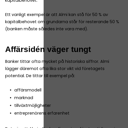
kapitalbehovet.
Ett vanligt exempel är att Almi kan stå för 50 % av
kapitalbehovet om grundarna står för resterande 50 %
(banken måste således inte vara med).
Affärsidén väger tungt
Banker tittar ofta mycket på historiska siffror. Almi
lägger däremot ofta lika stor vikt vid företagets
potential. De tittar till exempel på:
affärsmodell
marknad
tillväxtmöjligheter
entreprenörens erfarenhet