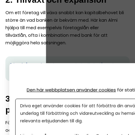
Om ett företag vill växa snabbt kan kapitalbehovet bli
större än vad banken är bekväm med. Här kan Almi
hjälpa till med exempelvis företagslån eller
tillväxtlån, ofta i kombination med bank för att
möjliggöra hela satsningen.
Tips från Almi:
Hur fungerar Almis tillväxtlån?
Läs
mer här.
Den här webbplatsen använder cookies
för sta
3. Innovation och nya
Driva eget använder cookies för att förbättra din anvä
produkter
underlag till förbättring och vidareutveckling av hems
relevanta erbjudanden till dig.
Företag som utvecklar nya produkter eller tjänster kan
också få finansiering via Almi. Det gäller särskilt projekt