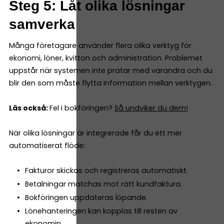
Steg 5: Låt olika lösningar
samverka
Många företagare använder flera olika verktyg för
ekonomi, löner, kvitton och administration. Problemet
uppstår när systemen inte pratar med varandra och du
blir den som måste flytta information mellan verktygen.
Läs också:
Fel i bokföringen?
Så undviker du dem!
När olika lösningar är integrerade får du ett mer
automatiserat flöde:
Fakturor skickas och registreras automatiskt.
Betalningar matchas mot rätt kundfaktura.
Bokföringen uppdateras löpande.
Lönehanteringen kan kopplas till resten av
ekonomin.