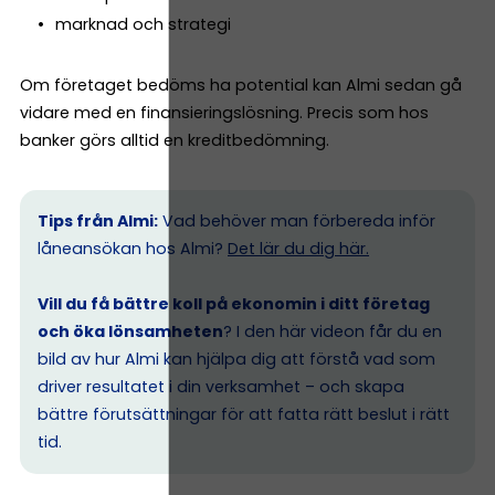
marknad och strategi
Om företaget bedöms ha potential kan Almi sedan gå
vidare med en finansieringslösning. Precis som hos
banker görs alltid en kreditbedömning.
Tips från Almi:
Vad behöver man förbereda inför
låneansökan hos Almi?
Det lär du dig här.
Vill du få bättre koll på ekonomin i ditt företag
och öka lönsamheten
? I den här videon får du en
bild av hur Almi kan hjälpa dig att förstå vad som
driver resultatet i din verksamhet – och skapa
bättre förutsättningar för att fatta rätt beslut i rätt
tid.