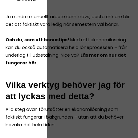
Ju mindre manuellt arbete som krävs, desto enklare blir
det att faktiskt vara ledig när semestern väl börjar.
Och du, som ett bonustips!
Med rätt ekonomilösning
kan du också automatisera hela löneprocessen – från
underlag till utbetalning. Nice va?
Läs mer om hur det
fungerar här.
Vilka verktyg behöver jag för
att lyckas med detta?
Alla steg ovan förutsätter en ekonomilösning som
faktiskt fungerar i bakgrunden – utan att du behöver
bevaka det hela tiden.