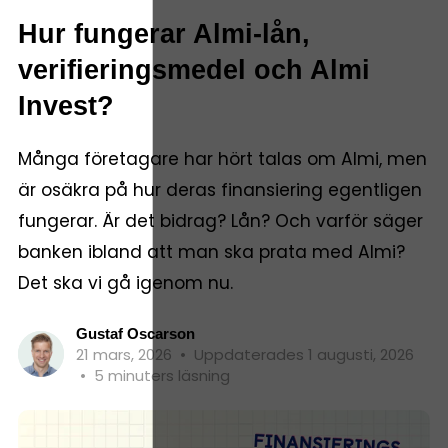
Hur fungerar Almi-lån,
verifieringsmedel och Almi
Invest?
Många företagare har hört talas om Almi, men
är osäkra på hur deras finansiering egentligen
fungerar. Är det bidrag? Lån? Och varför säger
banken ibland att man ska prata med Almi?
Det ska vi gå igenom nu.
Gustaf Oscarson
21 mars, 2026
•
Uppdaterades 1 augusti, 2026
•
5 minuters läsning