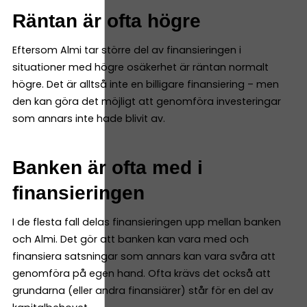
Räntan är ofta högre
Eftersom Almi tar större del av finansieringen i
situationer med högre osäkerhet är räntan normalt
högre. Det är alltså inte en billigare finansiering – men
den kan göra det möjligt att genomföra investeringar
som annars inte hade blivit av.
Banken är ofta med i
finansieringen
I de flesta fall delas finansieringen upp mellan banken
och Almi. Det gör att banken kan vara med och
finansiera satsningar som annars kan vara svåra att
genomföra på egen hand. Ofta krävs det också att
grundarna (eller andra finansiärer) står för en del av