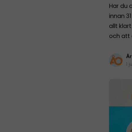
Har du 
innan 31
allt kla
och att 
År
1 j