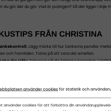
ör du gör det du gör. Vad är poängen? Så det ligger i linje 
KUSTIPS FRÅN CHRISTINA
ankekontroll.
Lägg märke till hur tankarna pendlar mell
rien och framtiden. Träna på att vara där emellan.
aka dig själv.
Fokusera på din faktiska kapacitet, i stället
fter en orealistisk självbild.
na av.
En människa i fokus är avslappnad, sansad, skärpt
ten. Inte forcerad.AV EBBA ARNBORG
ebbplatsen använder cookies
för statistik och användar
et använder cookies för att förbättra din användarupplevelse