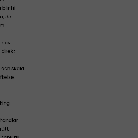
lir fri
a, då
om
er av
 direkt
a och skala
ftelse.
king.
 handlar
rätt
tänk till