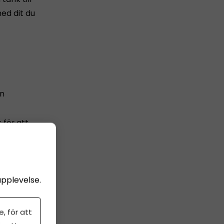
med dit du
an
 för att
 och
upplevelse.
, för att