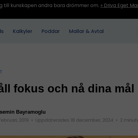
ång till kunskapen andra bara drömmer om.
» Driva Eget Ma
ds
Kalkyler
Poddar
Mallar & Avtal
T
ll fokus och nå dina mål
semin Bayramoglu
 februari, 2019
•
Uppdaterades 18 december, 2024
•
2 minut