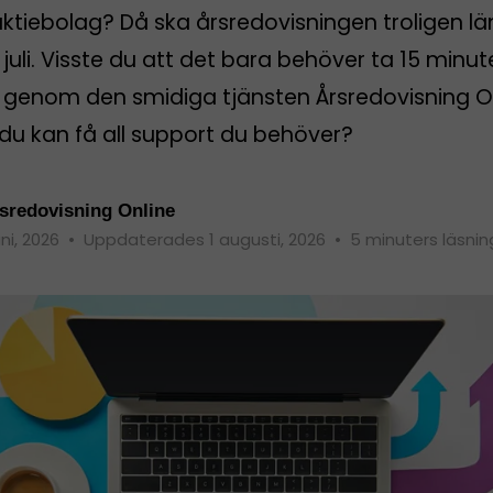
aktiebolag? Då ska årsredovisningen troligen l
 juli. Visste du att det bara behöver ta 15 minut
rt genom den smidiga tjänsten Årsredovisning O
du kan få all support du behöver?
sredovisning Online
uni, 2026
•
Uppdaterades 1 augusti, 2026
•
5 minuters läsnin