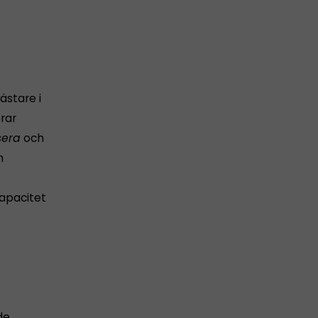
stare i
rar
sera
och
h
kapacitet
de