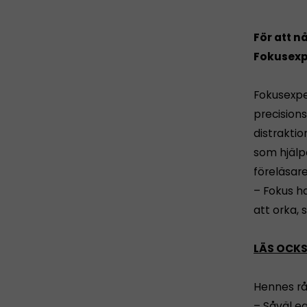
För att nå
Fokusexpe
Fokusexp
precision
distraktio
som hjälp
föreläsare
– Fokus ha
att orka,
LÄS OCKS
Hennes rå
– Såväl e