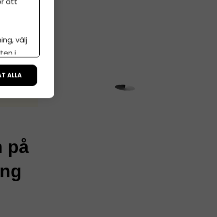
r att
ng, välj
ten i
ÅT ALLA
n på
ing