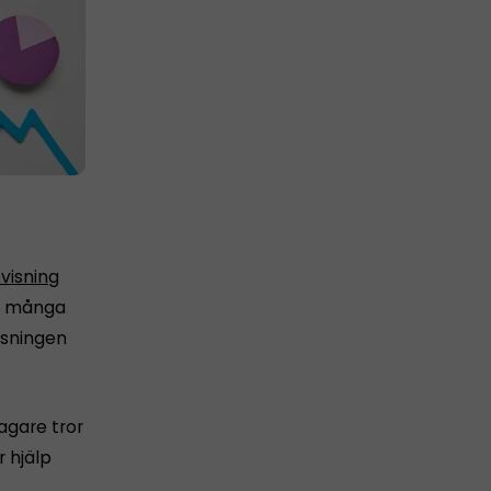
visning
för många
isningen
tagare tror
 hjälp