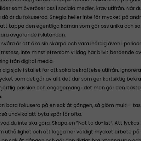
ilder som överöser oss i sociala medier, krav utifrån. När du b
 då är du fokuserad. Snegla heller inte för mycket på andr
vi att tappa den egentliga kärnan som gör oss unika och s
ra avgörande i slutändan.
t svåra är att öka sin skärpa och vara ihärdig även i period
tristess, inte minst eftersom vi idag har blivit beroende av
ng från digital media.
 dig själv i stället för att söka bekräftelse utifrån. Ignorer
cket som det går av allt det där som ger kortsiktig bekrä
hjärtlig passion och engagemang i det man gör den bästa
.
an bara fokusera på en sak åt gången, så glöm multi- tas
så undvika att byta spår för ofta.
ad du inte ska göra. Skapa en ”Not to do-list”. Att lyckas
 uthållighet och att lägga ner väldigt mycket arbete på 
 en sak åt gången och gör den riktigt bra. Stanna upp och 