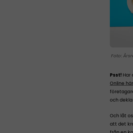
Årsr
Psst!
Har 
Online hä
företagar
och dekla
Och låt os
att det k
från en ko