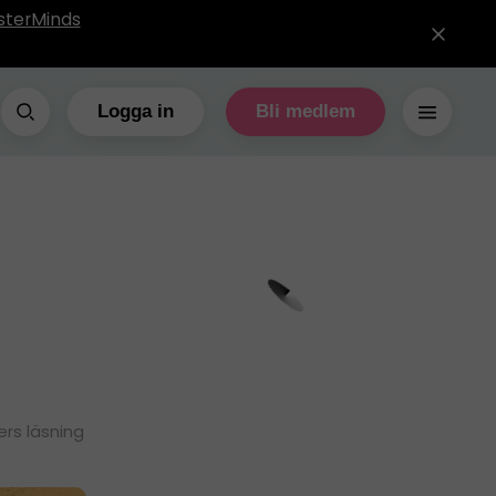
sterMinds
Logga in
Bli medlem
ers läsning