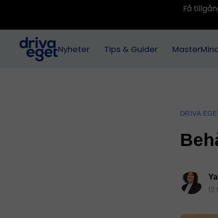
Få tillg
Nyheter
Tips & Guider
MasterMin
DRIVA EGE
Behå
Ya
12