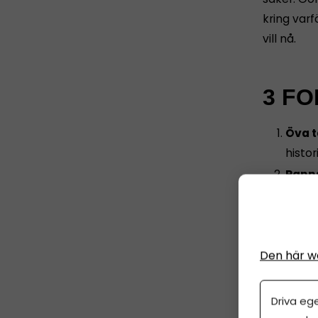
kring varf
vill nå.
3 FO
Öva t
histo
Ranns
jaga e
Slapp
medve
Den här w
Driva eg