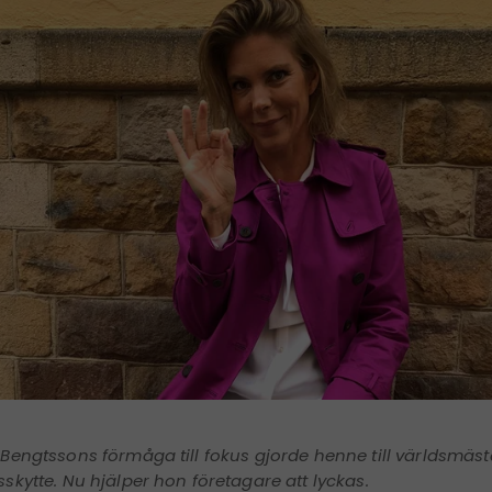
 Bengtssons förmåga till fokus gjorde henne till världsmäst
sskytte. Nu hjälper hon företagare att lyckas.