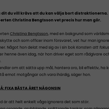
 dit du vill krävs att du kan välja bort distraktionerna.
rten Christina Bengtsson vet precis hur man gör.
erten
Christina Bengtsson
, med en bakgrund som världsmä
sskytte och som officer inom försvaret, vet hur man ignore
ner. Något hon delat med sig av i sin bok
Konsten att foku
er henne även idag, när hon driver eget som rådgivare oc
.
ndlar om att sätta upp mål, hantera oro, bli effektiv, ha 
 stå emot motgångar och vara ihärdig, säger hon.
Å: FIXA BÄSTA ÅRET NÅGONSIN
d är att helt enkelt våga ignorera det som stör.
gna oroande, grubblande, splittrande tankar, som plingan