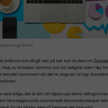
edovisning Online
du bråttom och vill gå rakt på sak, kan du läsa om
Årsredo
r
. Okej, nu till saken: Sommar och sol, ledighet eller? Nja, 
e betyder sommaren att det är dags att ta tag i årsredov
rationen.
s vara ärliga, det är lätt att skjuta upp detta. Många före
rävs flera dagars jobb, avancerade ekonomikunskaper eller
nsult för att bli klar. Men så behöver det inte vara.