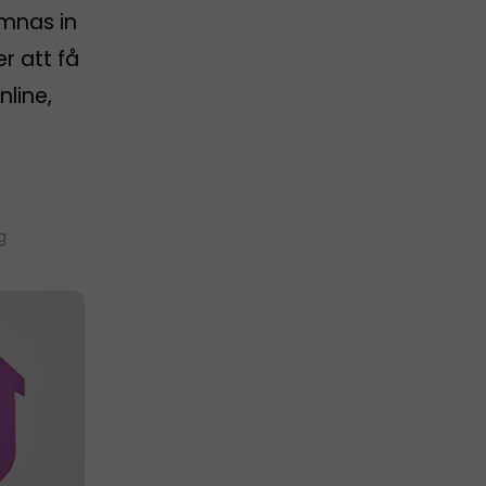
ämnas in
er att få
nline,
g