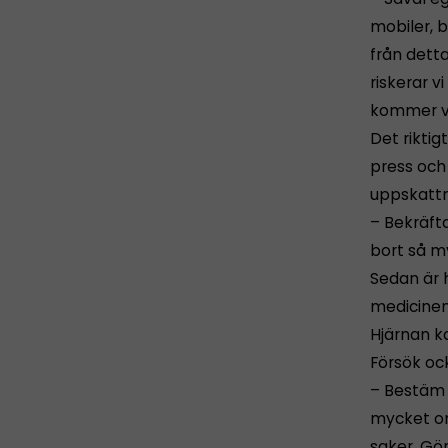
mobiler, b
från detta
riskerar 
kommer va
Det riktig
press och 
uppskattni
– Bekräfta
bort så my
Sedan är 
medicinen
Hjärnan k
Försök ock
– Bestäm v
mycket om
saker. Gör