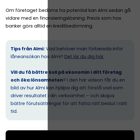
Om företaget bedöms ha potential kan Almi sedan gå
vidare med en finansieringslösning. Precis som hos
banker görs alltid en kreditbedömning.
Tips från Almi:
Vad behöver man förbereda inför
låneansökan hos Almi?
Det lär du dig här.
Vill du få bättre koll på ekonomin i ditt företag
och öka lönsamheten
? I den här videon får du en
bild av hur Almi kan hjälpa dig att förstå vad som
driver resultatet i din verksamhet – och skapa
bättre förutsättningar för att fatta rätt beslut i rätt
tid.