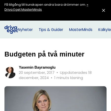
Få tillgång till kunskapen andra bara drömmer om.
»
Driva Eget MasterMinds
Nyheter
Tips & Guider
MasterMinds
Kalkyle
Budgeten på två minuter
Yasemin Bayramoglu
20 september, 2017
•
Uppdaterades 18
december, 2024
•
1 minuts läsning