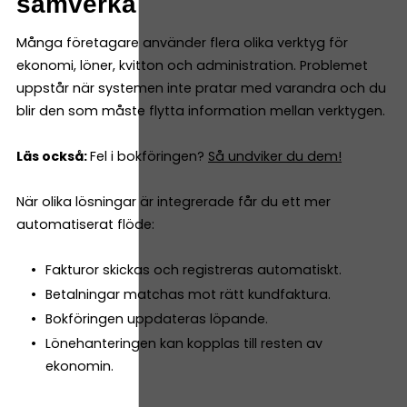
samverka
Många företagare använder flera olika verktyg för
ekonomi, löner, kvitton och administration. Problemet
uppstår när systemen inte pratar med varandra och du
blir den som måste flytta information mellan verktygen.
Läs också:
Fel i bokföringen?
Så undviker du dem!
När olika lösningar är integrerade får du ett mer
automatiserat flöde:
Fakturor skickas och registreras automatiskt.
Betalningar matchas mot rätt kundfaktura.
Bokföringen uppdateras löpande.
Lönehanteringen kan kopplas till resten av
ekonomin.