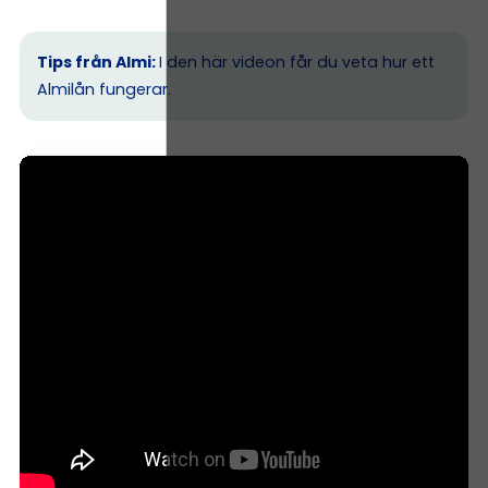
Tips från Almi:
I den här videon får du veta hur ett
Almilån fungerar.