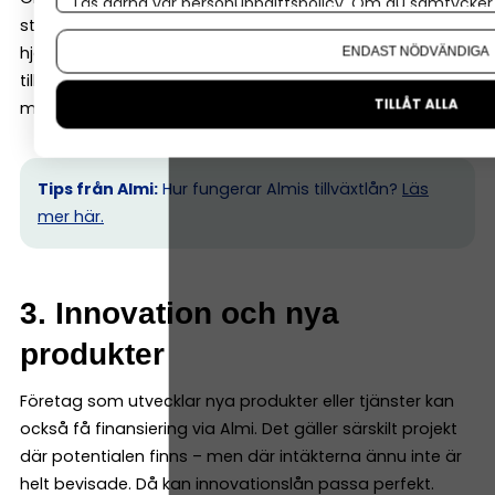
Läs gärna vår
personuppgiftspolicy
. Om du samtycker t
större än vad banken är bekväm med. Här kan Almi
Om du vill ändra ditt val i efterhand hittar du den möjl
hjälpa till med exempelvis företagslån eller
ENDAST NÖDVÄNDIGA
tillväxtlån, ofta i kombination med bank för att
TILLÅT ALLA
möjliggöra hela satsningen.
Tips från Almi:
Hur fungerar Almis tillväxtlån?
Läs
mer här.
3. Innovation och nya
produkter
Företag som utvecklar nya produkter eller tjänster kan
också få finansiering via Almi. Det gäller särskilt projekt
där potentialen finns – men där intäkterna ännu inte är
helt bevisade. Då kan innovationslån passa perfekt.