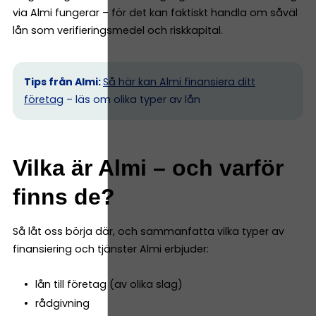
via Almi fungerar – för det kan faktiskt handla om såväl
lån som verifieringsmedel och riskkapital.
Tips från Almi:
Så här kan Almi finansiera ditt
företag
– läs om olika typer av lån
Vilka är Almi – och varför
finns de?
Så låt oss börja där, och sammanfatta vilka typer av
finansiering och tjänster Almi erbjuder:
lån till företag (av olika slag)
rådgivning