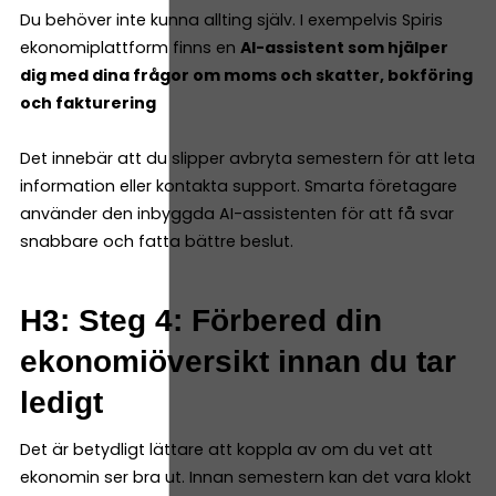
Du behöver inte kunna allting själv. I exempelvis Spiris
ekonomiplattform finns en
AI-assistent som hjälper
dig med dina frågor om moms och skatter, bokföring
och fakturering
Det innebär att du slipper avbryta semestern för att leta
information eller kontakta support. Smarta företagare
använder den inbyggda AI-assistenten för att få svar
snabbare och fatta bättre beslut.
H3: Steg 4: Förbered din
ekonomiöversikt innan du tar
ledigt
Det är betydligt lättare att koppla av om du vet att
ekonomin ser bra ut. Innan semestern kan det vara klokt