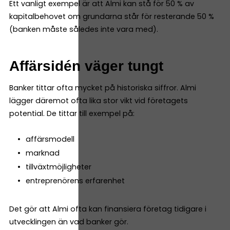
Ett vanligt exempel är att Almi kan stå för 50 % av
kapitalbehovet om grundarna står för resterande 50 %
(banken måste således inte vara med).
Affärsidén väger tungt
Banker tittar ofta mycket på historiska siffror. Almi
lägger däremot ofta lika stor vikt vid företagets
potential. De tittar till exempel på:
affärsmodell
marknad
tillväxtmöjligheter
entreprenörens erfarenhet
Det gör att Almi ofta kan finansiera företag tidigare i
utvecklingen än vad banker gör.