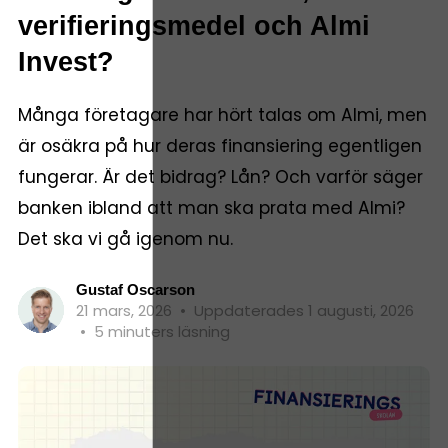
verifieringsmedel och Almi
Invest?
Många företagare har hört talas om Almi, men
är osäkra på hur deras finansiering egentligen
fungerar. Är det bidrag? Lån? Och varför säger
banken ibland att man ska prata med Almi?
Det ska vi gå igenom nu.
Gustaf Oscarson
21 mars, 2026
•
Uppdaterades 1 augusti, 2026
•
5 minuters läsning