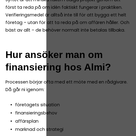
först ta reda på om idén faktiskt fungerar i praktiken.
Verifieringsmedel är alltså inte till för att bygga ett helt
företag – utan för att ta reda på om affären håller. Och
bäst av allt – de behöver normalt inte betalas tillbaka.
Hur ansöker man om
finansiering hos Almi?
Processen börjar ofta med ett möte med en rådgivare.
Då går ni igenom:
företagets situation
finansieringsbehov
affärsplan
marknad och strategi