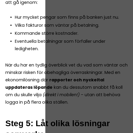
att gå igenom:
Hur mycket pengar som finns på banken just nu.
Vilka fakturor som väntar på betalning.
Kommande större kostnader.
Eventuella betalningar som förfaller under
ledigheten.
När du har en tydlig överblick vet du vad som väntar och
minskar risken för obehagliga överraskningar. Med en
ekonomilösning där
rapporter och nyckeltal
uppdateras löpande
kan du dessutom snabbt få koll
om du skulle vilja
(direkt i mobilen!)
– utan att behöva
logga in på flera olika ställen.
Steg 5: Låt olika lösningar