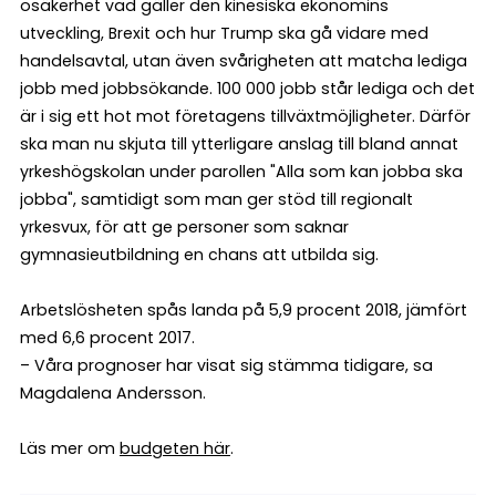
osäkerhet vad gäller den kinesiska ekonomins
utveckling, Brexit och hur Trump ska gå vidare med
handelsavtal, utan även svårigheten att matcha lediga
jobb med jobbsökande. 100 000 jobb står lediga och det
är i sig ett hot mot företagens tillväxtmöjligheter. Därför
ska man nu skjuta till ytterligare anslag till bland annat
yrkeshögskolan under parollen "Alla som kan jobba ska
jobba", samtidigt som man ger stöd till regionalt
yrkesvux, för att ge personer som saknar
gymnasieutbildning en chans att utbilda sig.
Arbetslösheten spås landa på 5,9 procent 2018, jämfört
med 6,6 procent 2017.
– Våra prognoser har visat sig stämma tidigare, sa
Magdalena Andersson.
Läs mer om
budgeten här
.