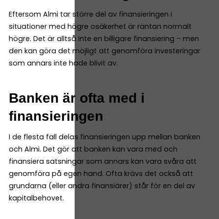
Eftersom Almi tar större del av finansieringen i
situationer med högre osäkerhet är räntan normalt
högre. Det är alltså inte en billigare finansiering – men
den kan göra det möjligt att genomföra investeringar
som annars inte hade blivit av.
Banken är ofta med i
finansieringen
I de flesta fall delas finansieringen upp mellan banken
och Almi. Det gör att banken kan vara med och
finansiera satsningar som annars kan vara svåra att
genomföra på egen hand. Ofta krävs det också att
grundarna (eller andra finansiärer) står för en del av
kapitalbehovet.