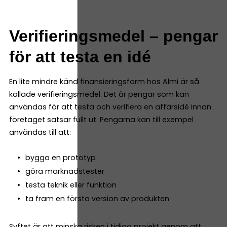
Verifieringsmedel – pengar
för att testa en idé
En lite mindre känd finansieringsform hos Almi är så
kallade verifieringsmedel. Det är pengar som kan
användas för att testa och verifiera en affärsidé innan
företaget satsar fullt ut. Pengarna kan till exempel
användas till att:
bygga en prototyp
göra marknadstester
testa teknik eller funktion
ta fram en första version av produkten
Syftet är att minska risken i tidiga projekt genom att