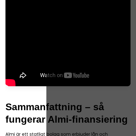
Sammanfattning – så
fungerar Almi-finansiering
Almi är ett statligt bolag som erbjuder lån och