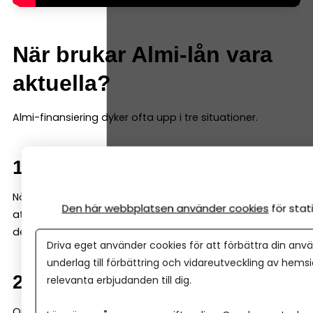
När brukar Almi-lån vara
aktuella?
Almi-finansiering dyker ofta upp i tre situationer.
1. Tidig fas
När ett företag fortfarande är ungt kan banken tycka
Den här webbplatsen använder cookies
för sta
att underlaget är begränsat. Då kan Almi gå in med en
del av finansieringen – ofta genom ett s k mikrolån.
Driva eget använder cookies för att förbättra din anvä
underlag till förbättring och vidareutveckling av hems
2. Tillväxt och expansion
relevanta erbjudanden till dig.
Om ett företag vill växa snabbt kan kapitalbehovet bli