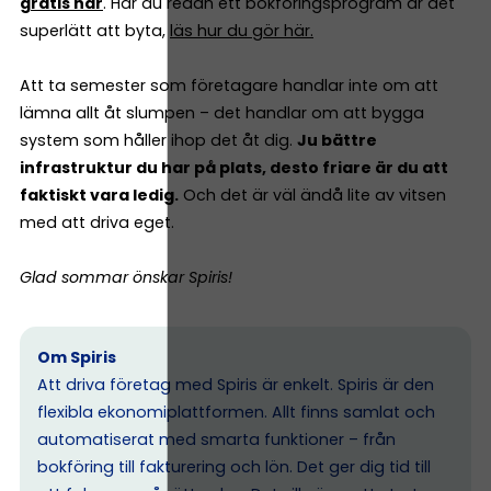
gratis här
. Har du redan ett bokföringsprogram är det
superlätt att byta,
läs hur du gör här.
Att ta semester som företagare handlar inte om att
lämna allt åt slumpen – det handlar om att bygga
system som håller ihop det åt dig.
Ju bättre
infrastruktur du har på plats, desto friare är du att
faktiskt vara ledig.
Och det är väl ändå lite av vitsen
med att driva eget.
Glad sommar önskar Spiris!
Om Spiris
Att driva företag med Spiris är enkelt. Spiris är den
flexibla ekonomiplattformen. Allt finns samlat och
automatiserat med smarta funktioner – från
bokföring till fakturering och lön. Det ger dig tid till