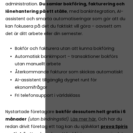
administration.
Du samlar bokföring, fakturering och
lönehantering på ett ställe
, med bankintegration, AI-
assistent och smarta automatiseringar som gör att du
kan fokusera på det du faktiskt vill göra – oavsett om
det är ditt arbete eller din semester.
Bokför och fakturera utan att kunna bokföring
Automatisk bankimport – transaktioner bokförs
utan manuellt arbete
Återkommande fakturor som skickas automatiskt
AI-assistent tillgänglig dygnet runt för
ekonomifrågor
Fri telefonsupport i världsklass
Nystartade företagare
bokför dessutom helt gratis i 6
månader
(utan bindningstid)
.
Läs mer här.
Och har du
redan drivit företag ett tag kan du självklart
prova Spiris