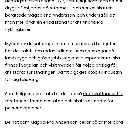
den lägsta nivån sedan 1977, samtidigt som man satsar
drygt 43 miljarder på reformer – och sänker skatten,
berättade Magdalena Andersson, och underströk att
man inte lånat en enda krona för att finansiera
flyktingkrisen.
Mycket av de satsningar som presenteras i budgeten
har det talats om redan tidigare, som satsningar på
landsbygd och gröna jobb. Regionala exportcentra ska
finnas i varje län och visit Sweden får höjda anslag för
att stärka turistnäringen. Samtidigt ges stöd till industrin
för digitalisering.
Som tidigare berättats blir det också
skattelättnader för
företagens första anställda
och skattelättnader för
personaloptioner.
De hot som Magdalena Andersson pekar på är inte bara