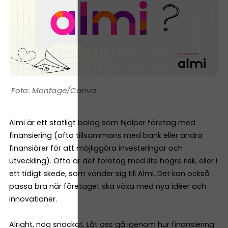
Montage/Canva
Almi är ett statligt bolag som hjälper företag med
finansiering (ofta tillsammans med bank eller andra
finansiärer för att möjliggöra investeringar och
utveckling). Ofta är det företag med lite högre risk, eller i
ett tidigt skede, som vänder sig till Almi. Det kan också
passa bra när företaget ska växa med nya idéer och
innovationer.
Alright, nog snackat. Låt oss gå igenom hur finansiering