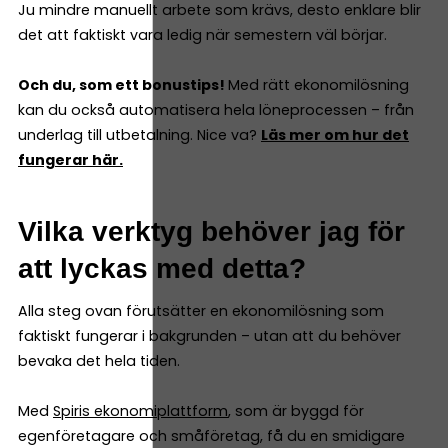
Ju mindre manuellt arbete som krävs, desto enklare blir
det att faktiskt vara ledig när semestern väl börjar.
Och du, som ett bonustips!
Med rätt ekonomilösning
kan du också automatisera hela löneprocessen – från
underlag till utbetalning. Nice va?
Läs mer om hur det
fungerar här.
Vilka verktyg behöver jag för
att lyckas med detta?
Alla steg ovan förutsätter en ekonomilösning som
faktiskt fungerar i bakgrunden – utan att du behöver
bevaka det hela tiden.
Med
Spiris ekonomiplattform
, som är byggd för
egenföretagare och småföretag, få du en smidigare