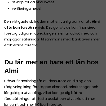
riskkapital via Almi Invest
verifieringsmedel
Den viktigaste skillnaden mot en vanlig bank är att
Almi
ofta kan ta större risk.
Det gör att de kan finansiera
företag tidigare i utvecklingen men är också med och
möjliggör satsningar tillsammans med bank även i mer
etablerade företag.
Du får mer än bara ett lån hos
Almi
Utöver finansiering får du dessutom en dialog och
rådgivning kring företagets ekonomi, prioriteringar och
långsiktiga utveckling, vilket kan ge dig bättre
förutsättningar att fatta beslut och utveckla ett mer
lönsamt och mer hållbart företag.