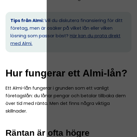
Tips från Almi:
Vill du diskutera finansiering för ditt
företag, men är osäker på vilket lån eller vilken
lösning som passar bäst?
Här kan du prata direkt
med Almi.
Hur fungerar ett Almi-lån?
Ett Almi-lån fungerar i grunden som ett vanligt
företagslån: du lånar pengar och betalar tillbaka dem
över tid med ränta. Men det finns några viktiga
skillnader.
Räntan är ofta högre