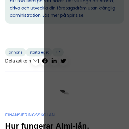
att fokusera på rätt saker. Det vill säga att starta,
driva och utveckla din företagsdröm utan krånglig
administration. Läs mer på
Spiris.se
.
+7
annons
starta eget
Dela artikeln
FINANSIERINGSSKOLAN
Hur fungerar Almi-lån,