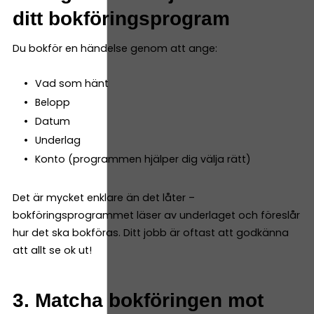
ditt bokföringsprogram
Du bokför en händelse genom att ange:
Vad som hänt
Belopp
Datum
Underlag
Konto (programmen hjälper dig välja rätt)
Det är mycket enklare än det låter –
bokföringsprogrammet läser av underlaget och föreslår
hur det ska bokföras. Ditt jobb är oftast att godkänna
att allt se ok ut!
3. Matcha bokföringen mot