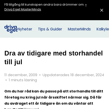
Få tillgång till kunskapen andra bara drömmer om.
»
Driva Eget MasterMinds
Nyheter
Tips & Guider
MasterMinds
Kalkyle
Dra av tidigare med storhandel
till jul
11 december, 2009
•
Uppdaterades 18 december, 2024
•
1 minuts läsning
Om du har råd kan du passa på att storhandla till ditt
företag nu kring jul när årsskiftet närmar sig. Då får
du avdraget ett år tidigare än om du väntar att