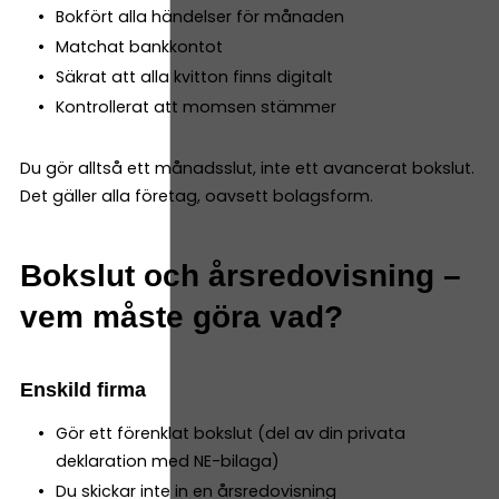
Bokfört alla händelser för månaden
Matchat bankkontot
Säkrat att alla kvitton finns digitalt
Kontrollerat att momsen stämmer
Du gör alltså ett månadsslut, inte ett avancerat bokslut.
Det gäller alla företag, oavsett bolagsform.
Bokslut och årsredovisning –
vem måste göra vad?
Enskild firma
Gör ett förenklat bokslut (del av din privata
deklaration med NE-bilaga)
Du skickar inte in en årsredovisning