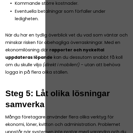
Kommande större kostnader.
Eventuella betalningar som förfaller under
ledigheten.
När du har en tydlig överblick vet du vad som väntar och
minskar risken för obehagliga överraskningar. Med en
ekonomilösning där
rapporter och nyckeltal
uppdateras löpande
kan du dessutom snabbt få koll
om du skulle vilja
(direkt i mobilen!)
– utan att behöva
logga in på flera olika ställen.
Steg 5: Låt olika lösningar
samverka
Många företagare använder flera olika verktyg för
ekonomi, löner, kvitton och administration. Problemet
uppstår när systemen inte pratar med varandra och du