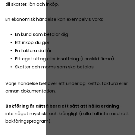
till skatter, lön och inköp.
En ekonomisk händelse kan exempelvis vara:
En kund som betalar dig
Ett inköp du gör
En faktura du får
Ett eget uttag eller insättning (i enskild firma)
Skatter och moms som ska betalas
Varje händelse behöver ett underlag: kvitto, faktura eller
annan dokumentation.
Bokföring är alltså bara ett sätt att hålla ordning
–
inte något mystiskt och krångligt (i alla fall inte med rätt
bokföringsprogram).