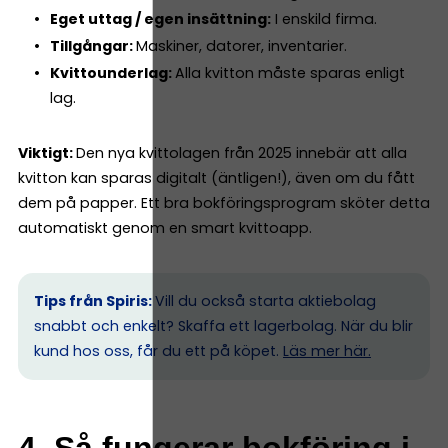
Eget uttag / egen insättning:
I enskild firma.
Tillgångar:
Maskiner, datorer, inventarier.
Kvittounderlag:
Alla kvitton måste sparas enligt
lag.
Viktigt:
Den nya kvittolagen från 2025 innebär att alla
kvitton kan sparas digitalt (äntligen!), även om du fått
dem på papper. Ett bra bokföringsprogram sköter detta
automatiskt genom en smart kvittoapp.
Tips från Spiris:
Vill du också starta aktiebolag
snabbt och enkelt? Skaffa ett lagerbolag. När du blir
kund hos oss, får du ett på köpet.
Läs mer här.