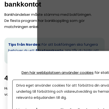
bankkontot
Bankhändelser måste stämma med bokföringen.
De flesta program har bankkoppling som gör
matchningen enkel.
Tips från Nordea:
För att bokföringen ska fungera
behöver du ett
företagskonto.
Här får du hjälp att
skaffa ett snabbt och smidigt.
Den här webbplatsen använder cookies
för sta
4. Redovisa moms
Driva eget använder cookies för att förbättra din anvä
Hur ofta du redovisar beror på omsättning och om du
underlag till förbättring och vidareutveckling av hems
valt:
relevanta erbjudanden till dig.
Månadsvis