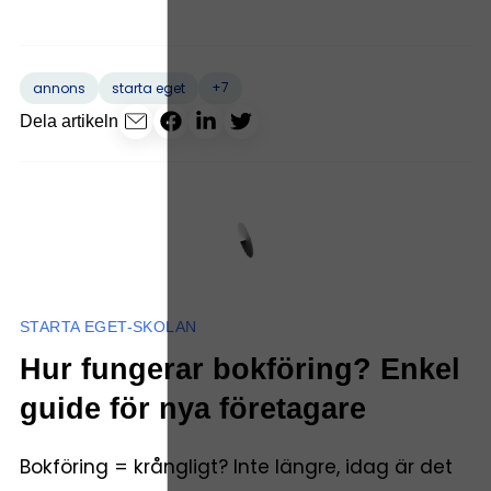
+7
annons
starta eget
Dela artikeln
STARTA EGET-SKOLAN
Hur fungerar bokföring? Enkel
guide för nya företagare
Bokföring = krångligt? Inte längre, idag är det