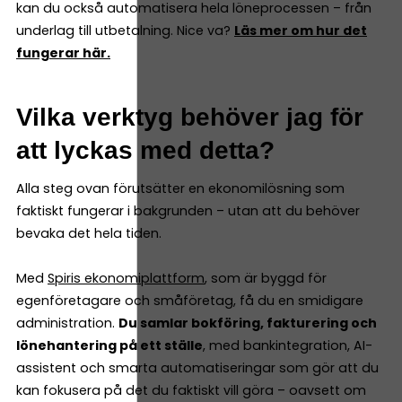
kan du också automatisera hela löneprocessen – från
underlag till utbetalning. Nice va?
Läs mer om hur det
fungerar här.
Vilka verktyg behöver jag för
att lyckas med detta?
Alla steg ovan förutsätter en ekonomilösning som
faktiskt fungerar i bakgrunden – utan att du behöver
bevaka det hela tiden.
Med
Spiris ekonomiplattform
, som är byggd för
egenföretagare och småföretag, få du en smidigare
administration.
Du samlar bokföring, fakturering och
lönehantering på ett ställe
, med bankintegration, AI-
assistent och smarta automatiseringar som gör att du
kan fokusera på det du faktiskt vill göra – oavsett om