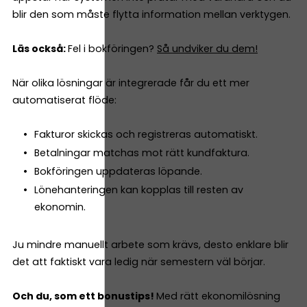
blir den som måste flytta information mellan verktygen.
Läs också:
Fel i bokföringen?
Så undviker du dem!
När olika lösningar är integrerade får du ett mer
automatiserat flöde:
Fakturor skickas och registreras automatiskt.
Betalningar matchas mot rätt kundfaktura.
Bokföringen uppdateras löpande.
Lönehanteringen kan kopplas till resten av
ekonomin.
Ju mindre manuellt arbete som krävs, desto enklare blir
det att faktiskt vara ledig när semestern väl börjar.
Och du, som ett bonustips!
Med rätt ekonomilösning