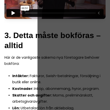
3. Detta måste bokföras –
alltid
Här är de vanligaste sakerna nya företagare behöver
bokföra:
Intäkter:
Fakturor, Swish-betalningar, försäljning i
butik eller online.
Kostnader:
Inköp, abonnemang, hyror, program.
Skatter och avgifter:
Moms, preliminärskatt,
arbetsgivaravgifter.
Lön:
Utbetalad lön från aktiebolag.