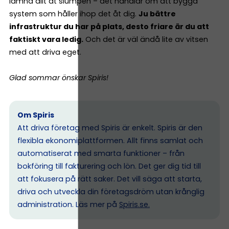
lämna allt åt slumpen – det handlar om att bygga
system som håller ihop det åt dig.
Ju bättre
infrastruktur du har på plats, desto friare är du att
faktiskt vara ledig.
Och det är väl ändå lite av vitsen
med att driva eget.
Glad sommar önskar Spiris!
Om Spiris
Att driva företag med Spiris är enkelt. Spiris är den
flexibla ekonomiplattformen. Allt finns samlat och
automatiserat med smarta funktioner – från
bokföring till fakturering och lön. Det ger dig tid till
att fokusera på rätt saker. Det vill säga att starta,
driva och utveckla din företagsdröm utan krånglig
administration. Läs mer på
Spiris.se
.