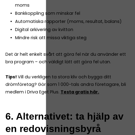
moms
Bankkoppling som minskar fel
Automatiska rapporter (moms, resultat, balans)
Digital arkivering av kvitton
Mindre risk att missa viktiga steg
Det är helt enkelt svårt att göra fel när du använder ett
bra program – och väldigt lätt att göra fel utan.
Tips!
Vill du verkligen ta stora kliv och bygga ditt
drömföretag? Gör som 1 000-tals andra företagare, bli
medlem i Driva Eget Plus.
Testa gratis här.
6. Alternativet: ta hjälp av
en redovisningsbyrå