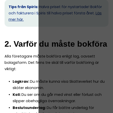
Tips från Spiris:
Halva priset för nystartade! Bokför
och fakturera i Spiris till halva priset första året.
Läs
mer här.
2. Varför du måste bokföra
Alla företagare måste bokföra enligt lag, oavsett
bolagsform. Det finns tre skäl till varför bokföring är
viktigt:
Lagkrav:
Du måste kunna visa Skatteverket hur du
sköter ekonomin.
Koll:
Du ser om du går med vinst eller förlust och
slipper obehagliga överraskningar.
Beslutsunderlag:
Du får bättre underlag för