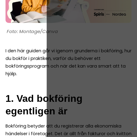
Montage/Canva
I den här guiden går vi igenom grunderna i bokföring, hur
du bokför i praktiken, varför du behöver ett
bokföringsprogram och när det kan vara smart att ta
hjälp.
1. Vad bokföring
egentligen är
Bokföring betyder att du registrerar alla ekonomiska
händelser i företaget. Det är allt från fakturor och kvitton