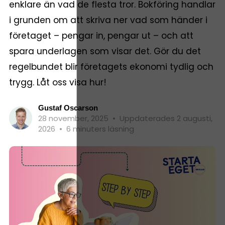
enklare än vad de flesta tror. Bokföring handlar
i grunden om att skriva ner vad som händer i
företaget – pengar in, pengar ut – och att
spara underlagen som visar det. Gör du det
regelbundet blir företagets ekonomi tydlig och
trygg. Låt oss visa hur!
Gustaf Oscarson
28 november, 2025
•
Uppdaterades 2 augusti,
2026
•
6 minuters läsning