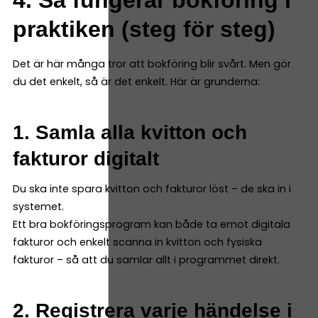
4. Så fungerar bokföring i
praktiken (steg för steg)
Det är här många tror att bokföring blir svårt. Men gör
du det enkelt, så är det enkelt. Här är grunderna:
1. Samla alla kvitton och
fakturor digitalt
Du ska inte spara kvitton och fakturor löst – de ska in i
systemet.
Ett bra bokföringsprogram kan både ta emot digitala
fakturor och enkelt scanna in kvitton och fysiska
fakturor – så att du samlar allt i programmet direkt.
2. Registrera varje händelse i