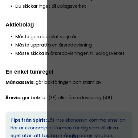
Du skickar inget till Bolagsverket
Aktiebolag
Måste göra bokslut varje år
Måste upprätta en årsredovisning
Måste skicka in årsredovisningen till Bolagsverket
En enkel tumregel
Månadssvis:
gör bokföringen och stäm av.
Årsvis:
gör bokslut (EF) eller årsredovisning (AB).
Tips från Spiris:
Låt inte ekonomin komma emellan.
Här är ekonomiplattformen
för dig som vill driva
eget utan att fastna i krånglig administration.