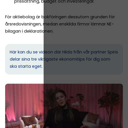
prissättning, budget och investeringar.
För aktiebolag är bokföringen dessutom grunden för
årsredovisningen, medan enskilda firmor lämnar NE-
bilagan i deklarationen.
Här kan du se videon där Hilda från vår partner Spiris
delar sina tre viktigaste ekonomitips för dig som
ska starta eget.