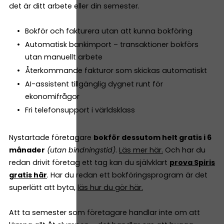
det är ditt arbete eller din semester.
Bokför och fakturera utan att kunna bokföring
Automatisk bankimport – transaktioner bokförs
utan manuellt arbete
Återkommande fakturor som skickas automatiskt
AI-assistent tillgänglig dygnet runt för
ekonomifrågor
Fri telefonsupport i världsklass
Nystartade företagare
bokför dessutom helt gratis i 6
månader
(utan bindningstid)
.
Läs mer här.
Och har du
redan drivit företag ett tag kan du självklart
prova Spiris
gratis här
. Har du redan ett bokföringsprogram är det
superlätt att byta,
läs hur du gör här.
Att ta semester som företagare handlar inte om att