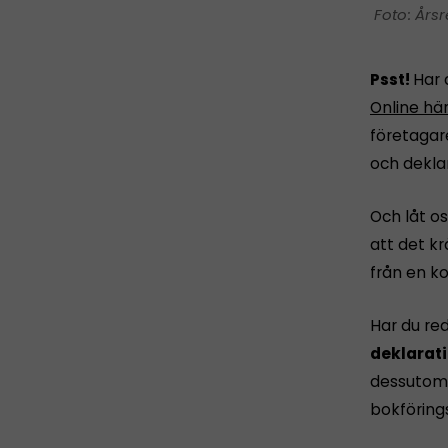
Årsr
Psst!
Har 
Online hä
företagar
och dekla
Och låt os
att det k
från en ko
Har du re
deklarati
dessutom 
bokföring