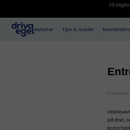
Få tillg
Nyheter
Tips & Guider
MasterMin
Entr
11 oktober,
Höstlöven 
på året, o
korta hös