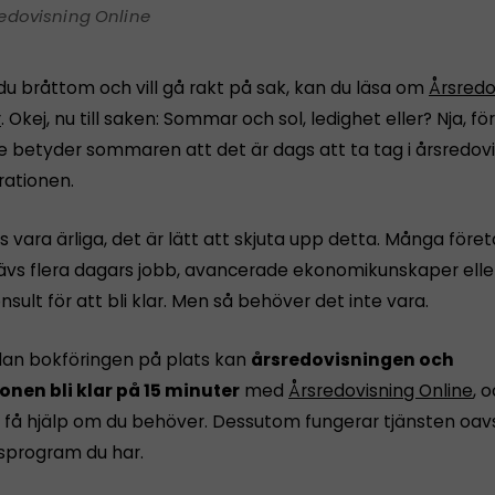
edovisning Online
du bråttom och vill gå rakt på sak, kan du läsa om
Årsredo
r
. Okej, nu till saken: Sommar och sol, ledighet eller? Nja, 
e betyder sommaren att det är dags att ta tag i årsredov
rationen.
s vara ärliga, det är lätt att skjuta upp detta. Många före
rävs flera dagars jobb, avancerade ekonomikunskaper eller
nsult för att bli klar. Men så behöver det inte vara.
dan bokföringen på plats kan
årsredovisningen och
onen bli klar på 15 minuter
med
Årsredovisning Online
, 
få hjälp om du behöver. Dessutom fungerar tjänsten oavs
sprogram du har.