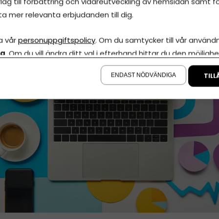
lag till förbättring och vidareutveckling av hemsidan samt fö
sredovisning Online
ta mer relevanta erbjudanden till dig.
uni, 2026
•
Uppdaterades 1 augusti, 2026
•
5 minuters läsnin
a vår
personuppgiftspolicy
. Om du samtycker till vår användni
la
. Om du vill ändra ditt val i efterhand hittar du den möjlighe
å sidan.
ENDAST NÖDVÄNDIGA
TILL