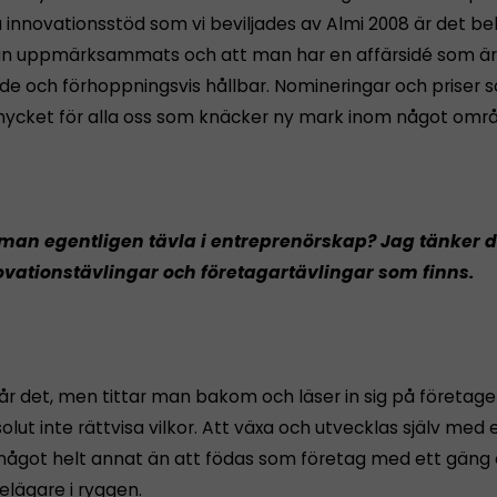
lla innovationsstöd som vi beviljades av Almi 2008 är det be
n uppmärksammats och att man har en affärsidé som är
nde och förhoppningsvis hållbar. Nomineringar och priser
ycket för alla oss som knäcker ny mark inom något områ
man egentligen tävla i entreprenörskap? Jag tänker d
ovationstävlingar och företagartävlingar som finns.
år det, men tittar man bakom och läser in sig på företaget
olut inte rättvisa vilkor. Att växa och utvecklas själv med
något helt annat än att födas som företag med ett gäng 
elägare i ryggen.