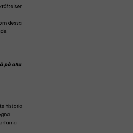
kräftelser
 som dessa
de.
å på alla
s historia
 egna
erfarna