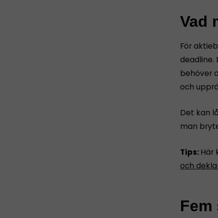
Vad m
För aktie
deadline. 
behöver d
och upprät
Det kan l
man bryte
Tips:
Här 
och dekla
Fem s