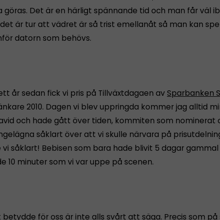
 göras. Det är en härligt spännande tid och man får väl i
 det är tur att vädret är så trist emellanåt så man kan sp
mför datorn som behövs.
ett år sedan fick vi pris på Tillväxtdagaen av
Sparbanken 
änkare 2010. Dagen vi blev uppringda kommer jag alltid mi
avid och hade gått över tiden, kommiten som nominerat 
gelägna såklart över att vi skulle närvara på prisutdelni
e vi såklart! Bebisen som bara hade blivit 5 dagar gammal 
 de 10 minuter som vi var uppe på scenen.
 betydde för oss är inte alls svårt att säga. Precis som 