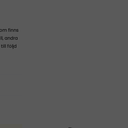
som finns
ll, andra
ll följd