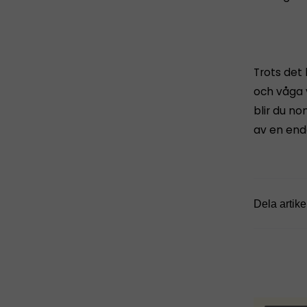
Trots det
och våga v
blir du no
av en enda
Dela artike