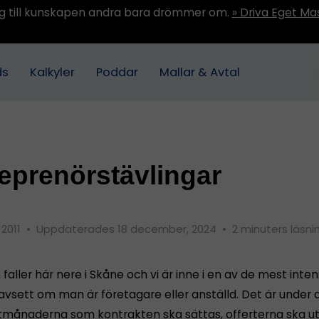
ång till kunskapen andra bara drömmer om.
» Driva Eget Ma
ds
Kalkyler
Poddar
Mallar & Avtal
eprenörstävlingar
 2011
•
Uppdaterades 18 december, 2024
•
2 minuters läsni
faller här nere i Skåne och vi är inne i en av de mest inten
avsett om man är företagare eller anställd. Det är under 
tmånaderna som kontrakten ska sättas, offerterna ska u