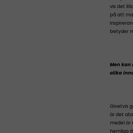
vis det li
på att ma
inspirera
betyder m
Men kan 
olika inn
Givetvis g
är det abs
medel är 
hemliga d