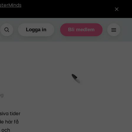
sterMinds
Logga in
Bli medlem
ng
siva tider
de här få
t och