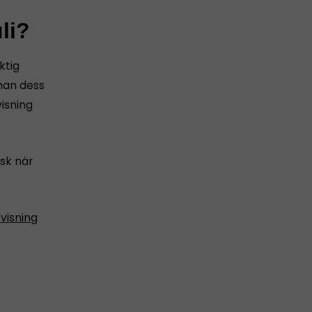
li?
ktig
nnan dess
isning
sk när
visning