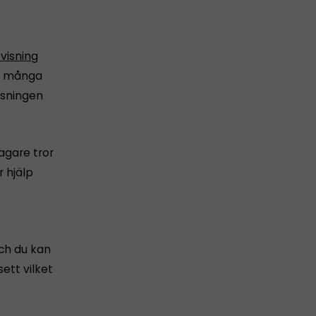
visning
för många
isningen
tagare tror
 hjälp
och du kan
ett vilket