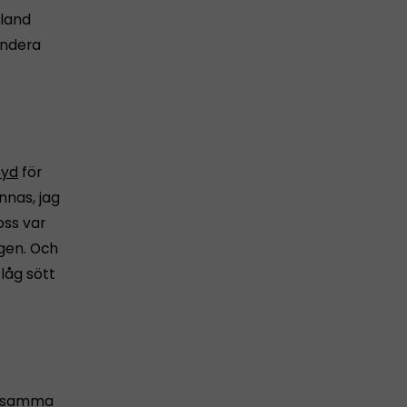
bland
endera
Syd
för
nnas, jag
oss var
ngen. Och
låg sött
på samma