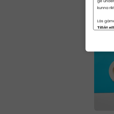
ge under
År
kunna rik
1 j
Läs gärn
Tillåt al
botten p