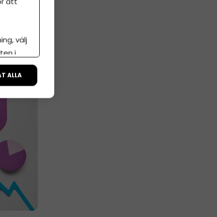
r att
g
ng, välj
ten i
ÅT ALLA