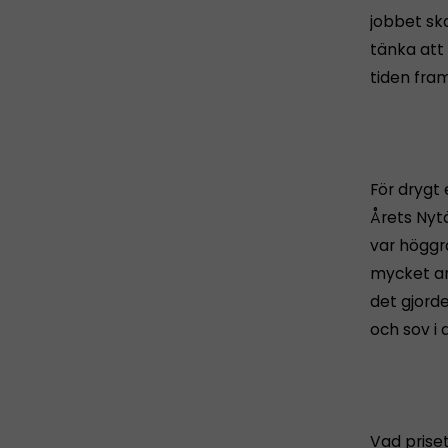
jobbet ska
tänka att
tiden fra
För drygt 
Årets Nyt
var höggr
mycket an
det gjord
och sov i
Vad priset