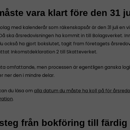
åste vara klart före den 31 ju
bolag med kalenderår som räkenskapsår är den 31 juli en vi
Då ska årsredovisningen ha kommit in till Bolagsverket. I
u också ha gjort bokslutet, tagit fram företagets årsredov
tat Inkomstdeklaration 2 till Skatteverket.
åta omfattande, men processen är egentligen ganska logi
r ner den i mindre delar.
kan du läsa om
alla datum du måste ha koll på för årsredo
ration
.
teg från bokföring till färdig