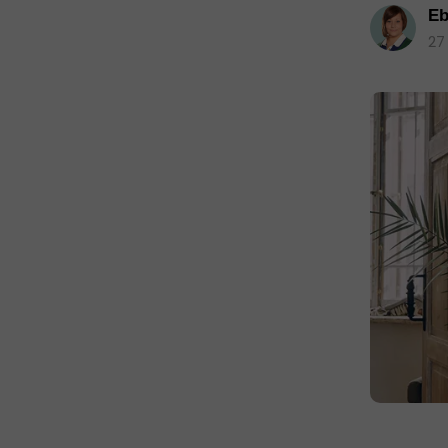
Eb
27