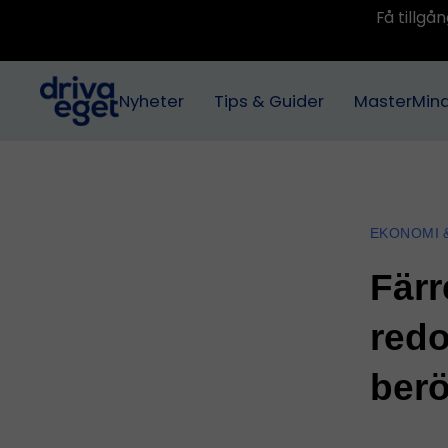
Få tillg
Nyheter
Tips & Guider
MasterMin
EKONOMI 
Färr
red
berö