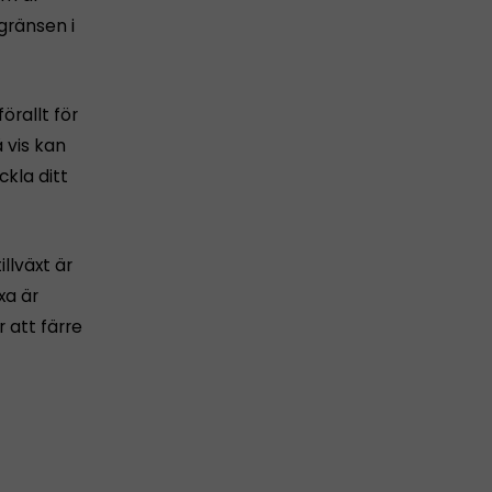
gränsen i
rallt för
 vis kan
ckla ditt
llväxt är
xa är
 att färre