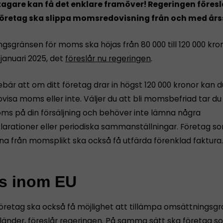
gare kan få det enklare framöver! Regeringen föreslå
företag ska slippa momsredovisning från och med årss
gsgränsen för moms ska höjas från 80 000 till 120 000 kro
 januari 2025, det
föreslår nu regeringen
.
bär att om ditt företag drar in högst 120 000 kronor kan d
dovisa moms eller inte. Väljer du att bli momsbefriad tar du 
s på din försäljning och behöver inte lämna några
rationer eller periodiska sammanställningar. Företag s
a från momsplikt ska också få utfärda förenklad faktura.
 inom EU
öretag ska också få möjlighet att tillämpa omsättningsgr
länder, föreslår regeringen. På samma sätt ska företag s