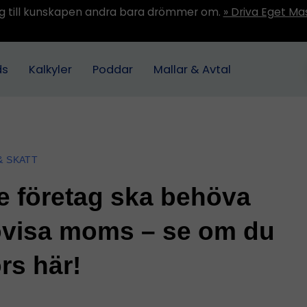
ång till kunskapen andra bara drömmer om.
» Driva Eget Ma
ds
Kalkyler
Poddar
Mallar & Avtal
& SKATT
e företag ska behöva
ovisa moms – se om du
rs här!