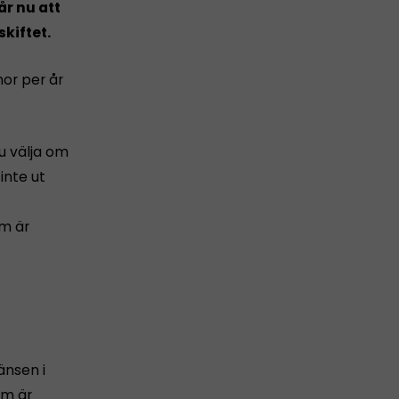
r nu att
kiftet.
nor per år
u välja om
inte ut
om är
änsen i
om är