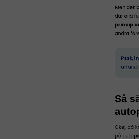
Men det b
där alla 
princip a
andra för
Psst, i
affärsp
Så sä
autop
Okej, då k
på autopil