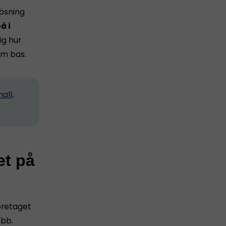
lösning
å i
ig hur
m bas.
all,
et på
företaget
obb.