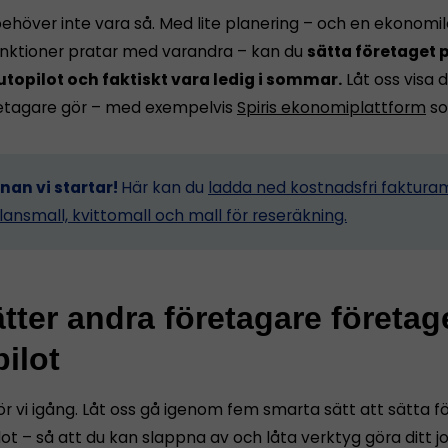
ehöver inte vara så. Med lite planering – och en ekonomi
funktioner pratar med varandra – kan du
sätta företaget p
utopilot och faktiskt vara ledig i sommar.
Låt oss visa d
etagare gör – med exempelvis
Spiris ekonomiplattform
so
nnan vi startar!
Här kan du
ladda ned kostnadsfri fakturam
lansmall, kvittomall och mall för reseräkning.
tter andra företagare företag
ilot
ör vi igång. Låt oss gå igenom fem smarta sätt att sätta 
ot – så att du kan slappna av och låta verktyg göra ditt j