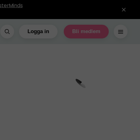
sterMinds
Logga in
Bli medlem