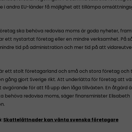
e i andra EU-länder få möjlighet att tillämpa omsättnings
 företag ska behöva redovisa moms är goda nyheter, framfö
ar ett nystartat företag eller en mindre verksamhet. På så
indre tid på administration och mer tid på att vidareutve
är ett stolt företagarland och små och stora företag och ti
 gång gjort Sverige rikt. Att underlätta för företag att vä
t avgörande för att få upp den låga tillväxten. En åtgärd är
ka behöva redovisa moms, säger finansminister Elisabeth
n.
å:
Skattelättnader kan vänta svenska företagare