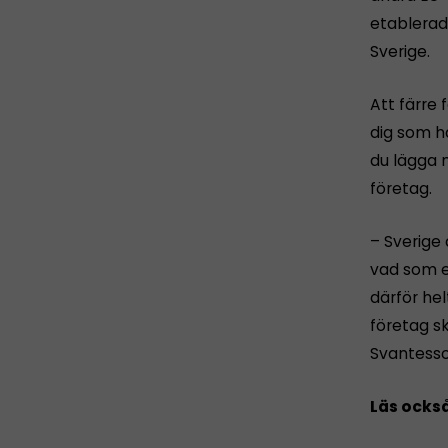
etablerad
Sverige.
Att färre
dig som h
du lägga m
företag.
– Sverige 
vad som en
därför hel
företag s
Svantesso
Läs ocks