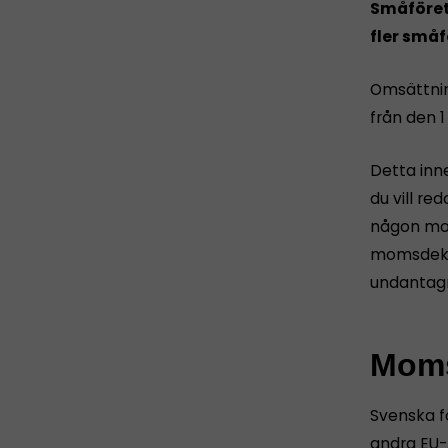
Småföreta
fler små
Omsättnin
från den 1
Detta inne
du vill re
någon mom
momsdekla
undantagn
Moms
Svenska f
andra EU-