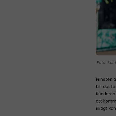
Spir
Friheten a
blir det fö
Kunderna h
att komma 
riktigt ka