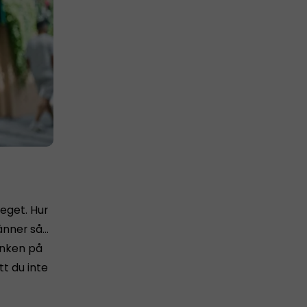
 eget. Hur
känner så…
tanken på
tt du inte